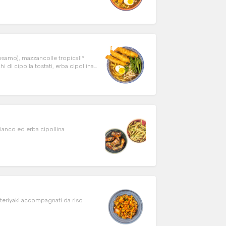
sesamo), mazzancolle tropicali*
i di cipolla tostati, erba cipollina
ianco ed erba cipollina
a teriyaki accompagnati da riso