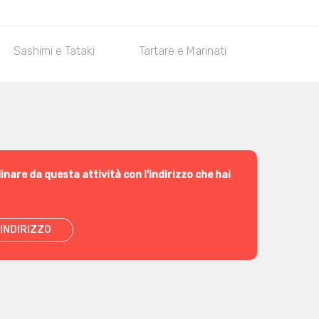
Sashimi e Tataki
Tartare e Marinati
Collectio
inare da questa attività con l'indirizzo che hai
INDIRIZZO