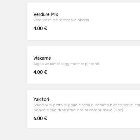
Verdure Mix
Verdure miste saltate alla piastra
4.00 €
Wakame
Alghe wakame* leggermente piccanti
4.00 €
Yakitori
Spiedini di petto di pollo e semi di sesamo bianco serviti co
bianco e olio di sesamo e salsa wasabi-mayo (3 pz)
6.00 €