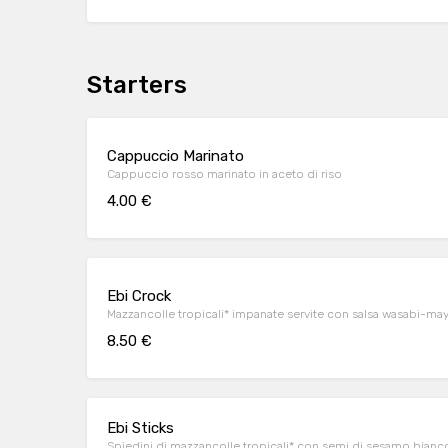
Starters
Cappuccio Marinato
Cappuccio rosso marinato in aceto di riso
4.00 €
Ebi Crock
Mazzancolle tropicali* impanate servite con salsa wasabi-may
8.50 €
Ebi Sticks
Spiedini di mazzancolle tropicali* con semi di sesamo bianc