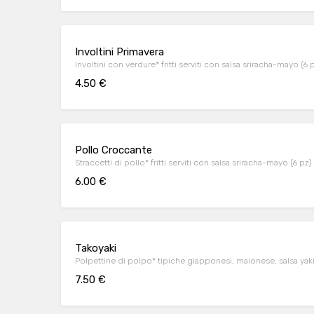
Involtini Primavera
Involtini con verdure* fritti serviti con salsa sriracha-mayo (6 
4.50 €
Pollo Croccante
Straccetti di pollo* fritti serviti con salsa sriracha-mayo (6 pz)
6.00 €
Takoyaki
Polpettine di polpo* tipiche giapponesi, maionese, salsa yaki
7.50 €