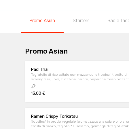
Promo Asian
Starters
Bao e Tac
Promo Asian
Pad Thai
Tagliatelle di riso saltate con mazzancolle tropicali*, petto d
lemongrass, uova, zucchine, carote, peperone rosso piccant
fagioli azuki, salsa ostrica, salsa di soia, granella di arachid
cipollina e lime
13.00 €
Ramen Crispy Torikatsu
Noodles* in brodo vegetale (aromatizzato alla soia e olio al s
crosta di panko, fagiolini* al sesamo, germogli di fagioli azuki,