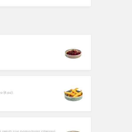
o (4 pz)
o serviti con pomodorini ciliegino