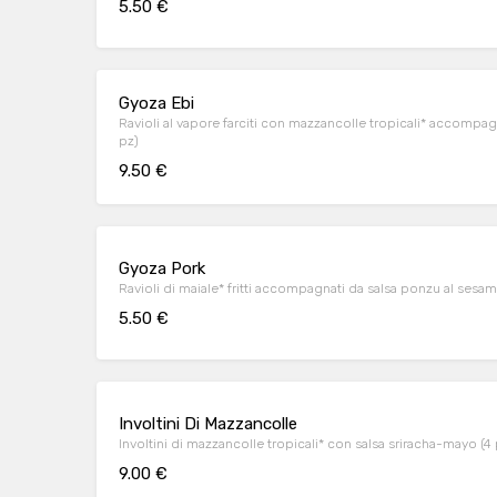
5.50 €
Gyoza Ebi
Ravioli al vapore farciti con mazzancolle tropicali* accompag
pz)
9.50 €
Gyoza Pork
Ravioli di maiale* fritti accompagnati da salsa ponzu al sesam
5.50 €
Involtini Di Mazzancolle
Involtini di mazzancolle tropicali* con salsa sriracha-mayo (4 
9.00 €