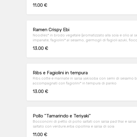
cipollina e uovo aromatizzato con salsa di soia.
11.00 €
Ramen Crispy Ebi
Noodles* in brodo vegetale (aromatizzato alla soia e olio al 
impanate, fagiolini* al sesamo, germogli di fagioli azuki, fiocch
e uovo aromatizzato con salsa di soia.
13.00 €
Ribs e Fagiolini in tempura
Ribs cotte e marinate in salsa yakisoba con semi di sesamo b
accompagnati con fagiolini* in tempura di panko
13.00 €
Pollo "Tamarindo e Teriyaki"
Bocconcini di petto di pollo saltati con salsa pad thai e sals
saltato con verdure,erba cipollina e salsa di soia
11.00 €