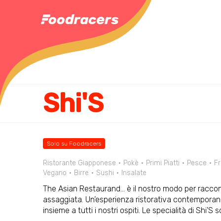
Shi'S
Solo su Foodracers
Ristorante Giapponese
Pokè
Primi Piatti
Pesce
Fr
Vegano
Birre
Sushi
Insalate
The Asian Restaurand… è il nostro modo per raccontar
assaggiata. Un’esperienza ristorativa contemporanea
insieme a tutti i nostri ospiti. Le specialità di Shi'