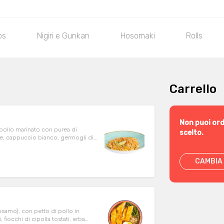
os
Nigiri e Gunkan
Hosomaki
Rolls
Carrello
Non puoi ord
i pollo marinato con purea di
scelto.
e, cappuccio bianco, germogli di
i, peperoncino frantumato, erba
CAMBIA 
esamo), con petto di pollo in
 fiocchi di cipolla tostati, erba