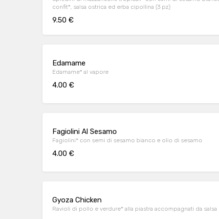
confit*, salsa ostrica ed erba cipollina (3 pz)
9.50 €
Edamame
Edamame* al vapore
4.00 €
Fagiolini Al Sesamo
Fagiolini* con semi di sesamo bianco e olio di sesamo
4.00 €
Gyoza Chicken
Ravioli di pollo e verdure* alla piastra accompagnati da sals