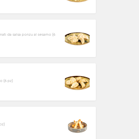
nati da salsa ponzu al sesamo (6
o (6 pz)
pz)