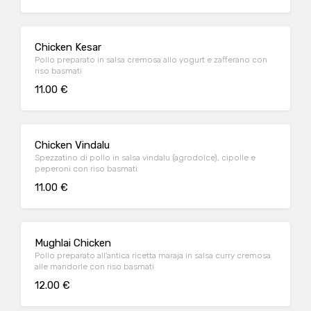
Chicken Kesar
Pollo preparato in salsa cremosa allo yogurt e zafferano con
riso basmati
11.00 €
Chicken Vindalu
Spezzatino di pollo in salsa vindalu (agrodolce), cipolle e
peperoni con riso basmati
11.00 €
Mughlai Chicken
Pollo preparato all'antica ricetta maraja in salsa curry cremosa
alle mandorle con riso basmati
12.00 €