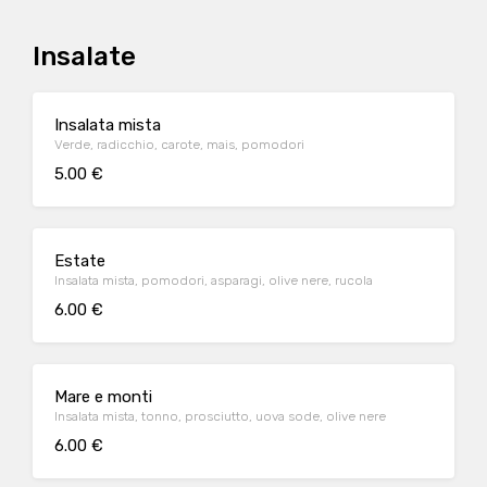
Insalate
Insalata mista
Verde, radicchio, carote, mais, pomodori
5.00 €
Estate
Insalata mista, pomodori, asparagi, olive nere, rucola
6.00 €
Mare e monti
Insalata mista, tonno, prosciutto, uova sode, olive nere
6.00 €