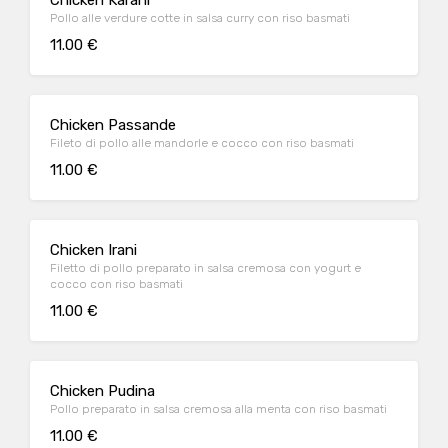
Chicken Karahi
Pollo alle verdure cotte in salsa curry con riso basmati
11.00 €
Chicken Passande
Fileto di pollo alle mandorle e cocco con riso basmati
11.00 €
Chicken Irani
Filetto di pollo preparato in salsa cremosa con yogurt e
cocco con riso basmati
11.00 €
Chicken Pudina
Pollo preparato in salsa cremosa alla menta con riso basmati
11.00 €