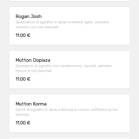
Rogan Josh
Spezzatino di agnello in salsa orientale, aglio, zenzero,
cumino con riso basmati
11.00 €
Mutton Dopiaza
Spezzaino di agnello con cardamomo, cipolle, zenzero
fresco e riso basmati
11.00 €
Mutton Korma
Carne di agnello in salsa cremosa al cocco, zafferano e riso
basmati
11.00 €