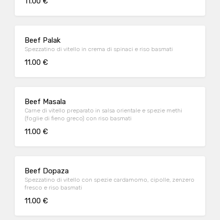
11.00 €
Beef Palak
Spezzatino di vitello in crema di spinaci e riso basmati
11.00 €
Beef Masala
Carne di vitello preparato in salsa orientale e spezie methi
(foglie di fieno greco) con riso basmati
11.00 €
Beef Dopaza
Spezzatino di vitello con spezie cardamomo, cipolle, zenzero
fresco e riso basmati
11.00 €