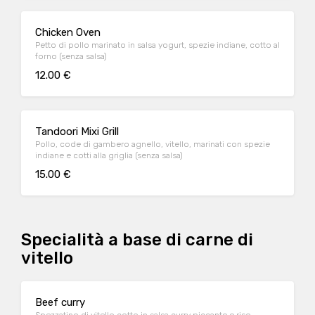
Chicken Oven
Petto di pollo marinato in salsa yogurt, spezie indiane, cotto al
forno (senza salsa)
12.00 €
Tandoori Mixi Grill
Pollo, code di gambero agnello, vitello, marinati con spezie
indiane e cotti alla griglia (senza salsa)
15.00 €
Specialità a base di carne di
vitello
Beef curry