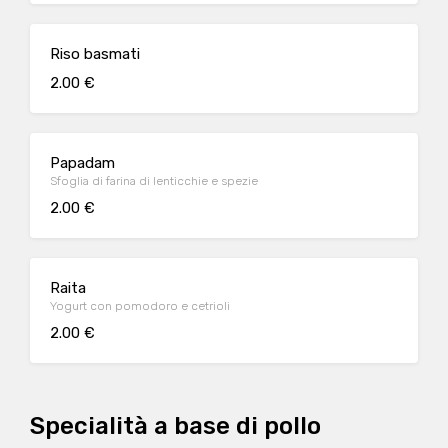
Riso basmati
2.00 €
Papadam
Sfoglia di farina di lenticchie e spezie
2.00 €
Raita
Yogurt con pomodoro e cetrioli
2.00 €
Specialità a base di pollo