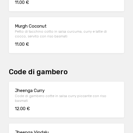
11.00 €
Murgh Coconut
Petto di tacchino cotto in salsa curcuma, curry e latte di
cocco, servito con riso basmati
11.00 €
Code di gambero
Jheenga Curry
Code di gambero cotte in salsa curry piccante con riso
basmati
12.00 €
Jheenga Vindalu