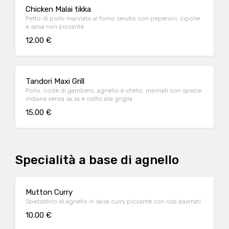
Chicken Malai tikka
Petto di pollo marinato al forno servito con peperoni, cipolle
e salsa non piccante
12.00 €
Tandori Maxi Grill
Pollo, code di gambero, agnello e vitello, marinati con spezie
indiane senza sa,sa e cotto alla griglia
15.00 €
Specialità a base di agnello
Mutton Curry
Spezzatino di agnello in salsa curry piccante con riso basmati
10.00 €