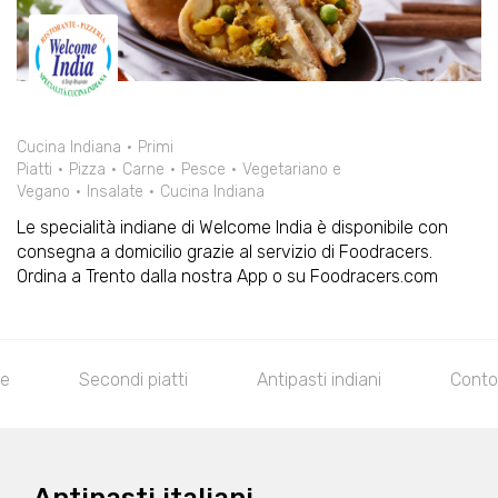
Cucina Indiana
Primi
Piatti
Pizza
Carne
Pesce
Vegetariano e
Vegano
Insalate
Cucina Indiana
Le specialità indiane di Welcome India è disponibile con
consegna a domicilio grazie al servizio di Foodracers.
Ordina a Trento dalla nostra App o su Foodracers.com
te
Secondi piatti
Antipasti indiani
Contor