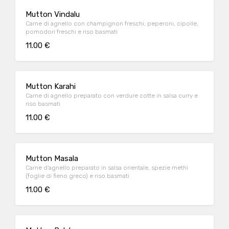
Mutton Vindalu
Carne di agnello con champignon freschi, peperoni, cipolle,
pomodori freschi e riso basmati
11.00 €
Mutton Karahi
Carne di agnello preparato con verdure cotte in salsa curry e
riso basmati
11.00 €
Mutton Masala
Carne d'agnello preparato in salsa orientale, spezie methi
(foglie di fieno greco) e riso basmati
11.00 €