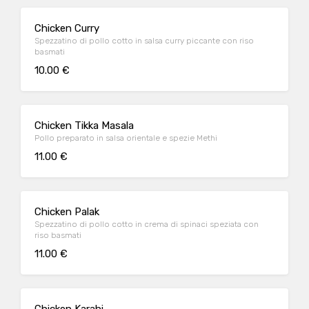
Chicken Curry
Spezzatino di pollo cotto in salsa curry piccante con riso
basmati
10.00 €
Chicken Tikka Masala
Pollo preparato in salsa orientale e spezie Methi
11.00 €
Chicken Palak
Spezzatino di pollo cotto in crema di spinaci speziata con
riso basmati
11.00 €