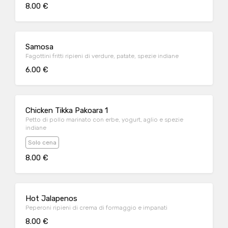
8.00 €
Samosa
Fagottini fritti ripieni di verdure, patate, spezie indiane
6.00 €
Chicken Tikka Pakoara 1
Petto di pollo marinato con erbe, yogurt, aglio e spezie
indiane
Solo cena
8.00 €
Hot Jalapenos
Peperoni ripieni di crema di formaggio e impanati
8.00 €