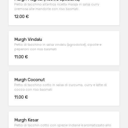
Petto di tacchino all'antica ricetta maraja in salsa curry
cremosa alle mandorle con riso basmati
12.00 €
Murgh Vindalu
Petto di tacchino in salsa vindalu (agrodolce), cipolle e
peperoni con riso basmati
11.00 €
Murgh Coconut
Petto di tacchino cotto in salsa di curcuma, curry e latte di
cocco con riso basmati
11.00 €
Murgh Kesar
Petto di tacchin cotto con spezie indiane e aromatizzato allo