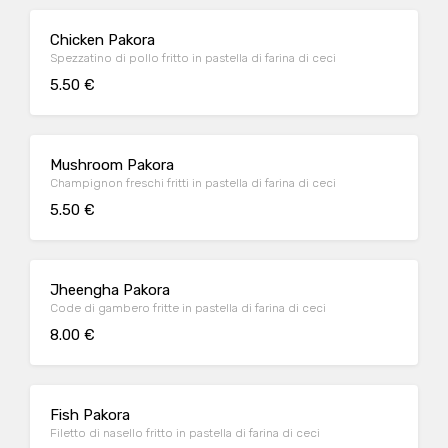
Chicken Pakora
Spezzatino di pollo fritto in pastella di farina di ceci
5.50 €
Mushroom Pakora
Champignon freschi fritti in pastella di farina di ceci
5.50 €
Jheengha Pakora
Code di gambero fritte in pastella di farina di ceci
8.00 €
Fish Pakora
Filetto di nasello fritto in pastella di farina di ceci