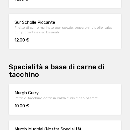
Sur Scholle Piccante
Filetto di suino marinato con spezie, peperoni, cipolle, salsa
curry iccante e riso basmati
12.00 €
Specialità a base di carne di
tacchino
Murgh Curry
Petto di tacchino cotto in dalda curry e riso basmati
10.00 €
Murgh Mughlai (Nostra Specialità)