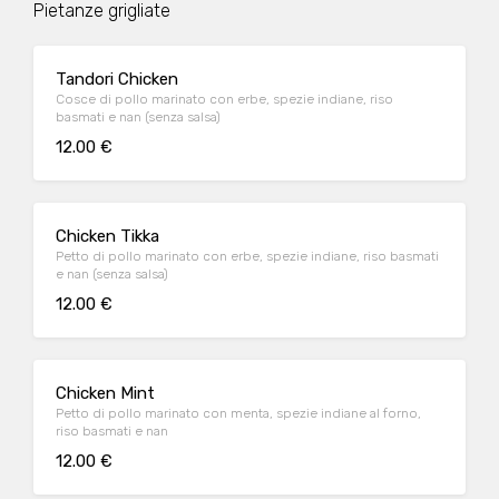
Pietanze grigliate
Tandori Chicken
Cosce di pollo marinato con erbe, spezie indiane, riso
basmati e nan (senza salsa)
12.00 €
Chicken Tikka
Petto di pollo marinato con erbe, spezie indiane, riso basmati
e nan (senza salsa)
12.00 €
Chicken Mint
Petto di pollo marinato con menta, spezie indiane al forno,
riso basmati e nan
12.00 €