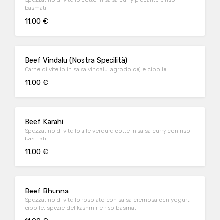
Spezzatino di vitello cotto in salsa curry piccante e riso
basmati
11.00 €
Beef Vindalu (Nostra Specilità)
Carne di vitello in salsa vindalu (agrodolce) e cipolle
11.00 €
Beef Karahi
Spezzatino di vitello alle verdure cotte in salsa curry con riso
basmati
11.00 €
Beef Bhunna
Spezzatino di vitello rosolato con salsa cremosa con yogurt,
cipolle, spezie del kashmir e riso basmati