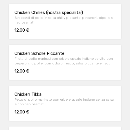
Chicken Chillies (nostra specialità!)
Straccetti di pollo in salsa chilly piccante, peperoni, cipolle e
riso basmati
12.00 €
Chicken Scholle Piccante
Filetti di pollo marinati con erbe e spezie indiane servito con
peperoni, cipolle, pomodoro fresco, salsa piccante e riso
basmati
12.00 €
Chicken Tikka
Petto di pollo marinato con erbe e spezie indiane senza salsa
e con riso basmati
12.00 €