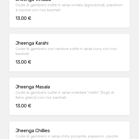
Code di gambero cotte in salsa vindalu (agrodolce), peperoni
e cipolle con riso basmati
13.00 €
Jheenga Karahi
Code di gambero con verdure cotte in salsa curry con riso
basmati
13.00 €
Jheenga Masala
Code di gambero cotte in salsa orientale "methi" (fogli di
fieno greco) con riso basmati
13.00 €
Jheenga Chillies
Code di gambero in salsa chilly piccante, peperoni, cipolle