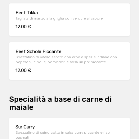
Beef Tikka
Tagliata di manzo alla griglia con verdure al vapore
12.00 €
Beef Schole Piccante
Spezzatino di vitello servito con erbe e spezie indiane con
peperoni, cipolle, pomodori e salsa un po' piccante
12.00 €
Specialità a base di carne di
maiale
Sur Curry
Spezzatino di suino cotto in salsa curry piccante e riso
basmati