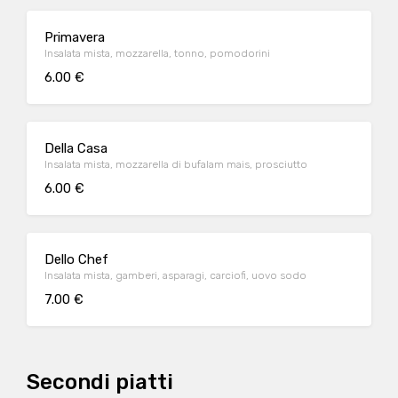
Primavera
Insalata mista, mozzarella, tonno, pomodorini
6.00 €
Della Casa
Insalata mista, mozzarella di bufalam mais, prosciutto
6.00 €
Dello Chef
Insalata mista, gamberi, asparagi, carciofi, uovo sodo
7.00 €
Secondi piatti