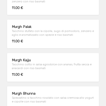
zenzero con riso basmati
11.00 €
Murgh Palak
Tacchino stufato con la cipolla, sugo di pomodoro, zenzero e
aglio e aromatizzato con spezie e riso basmati
11.00 €
Murgh Kajju
Tacchino cotto in salsa agrodolce con ananas, frutta secca e
anacardi con riso basmati
11.00 €
Murgh Bhunna
Spezzatino si tacchino rosolato con salsa cremosa allo yogurt
e cipolle con riso basmati