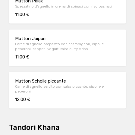
Mutton Palak
Spezzatino d'agnello in crema di spinaci con riso basmati
11.00 €
Mutton Jaipuri
Carne di agnello preparato con champignon, cipolle,
peperoni, capperi, yogurt, salsa curry e riso
11.00 €
Mutton Scholle piccante
Carne di agnello servito con salsa piccante, cipolle e
peperoni
12.00 €
Tandori Khana