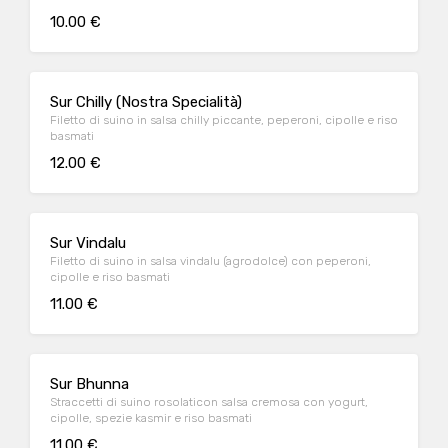
10.00 €
Sur Chilly (Nostra Specialità)
Filetto di suino in salsa chilly piccante, peperoni, cipolle e riso
basmati
12.00 €
Sur Vindalu
Filetto di suino in salsa vindalu (agrodolce) con peperoni,
cipolle e riso basmati
11.00 €
Sur Bhunna
Straccetti di suino rosolaticon salsa cremosa con yogurt,
cipolle, spezie kasmir e riso basmati
11.00 €