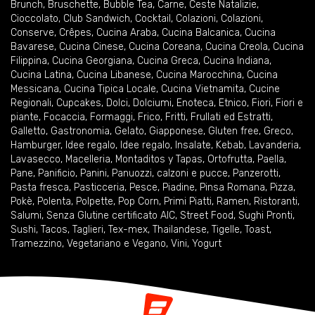
Brunch
,
Bruschette
,
Bubble Tea
,
Carne
,
Ceste Natalizie
,
Cioccolato
,
Club Sandwich
,
Cocktail
,
Colazioni
,
Colazioni
,
Conserve
,
Crêpes
,
Cucina Araba
,
Cucina Balcanica
,
Cucina
Bavarese
,
Cucina Cinese
,
Cucina Coreana
,
Cucina Creola
,
Cucina
Filippina
,
Cucina Georgiana
,
Cucina Greca
,
Cucina Indiana
,
Cucina Latina
,
Cucina Libanese
,
Cucina Marocchina
,
Cucina
Messicana
,
Cucina Tipica Locale
,
Cucina Vietnamita
,
Cucine
Regionali
,
Cupcakes
,
Dolci
,
Dolciumi
,
Enoteca
,
Etnico
,
Fiori
,
Fiori e
piante
,
Focaccia
,
Formaggi
,
Frico
,
Fritti
,
Frullati ed Estratti
,
Galletto
,
Gastronomia
,
Gelato
,
Giapponese
,
Gluten free
,
Greco
,
Hamburger
,
Idee regalo
,
Idee regalo
,
Insalate
,
Kebab
,
Lavanderia
,
Lavasecco
,
Macelleria
,
Montaditos y Tapas
,
Ortofrutta
,
Paella
,
Pane
,
Panificio
,
Panini
,
Panuozzi, calzoni e pucce
,
Panzerotti
,
Pasta fresca
,
Pasticceria
,
Pesce
,
Piadine
,
Pinsa Romana
,
Pizza
,
Pokè
,
Polenta
,
Polpette
,
Pop Corn
,
Primi Piatti
,
Ramen
,
Ristoranti
,
Salumi
,
Senza Glutine certificato AIC
,
Street Food
,
Sughi Pronti
,
Sushi
,
Tacos
,
Taglieri
,
Tex-mex
,
Thailandese
,
Tigelle
,
Toast
,
Tramezzino
,
Vegetariano e Vegano
,
Vini
,
Yogurt