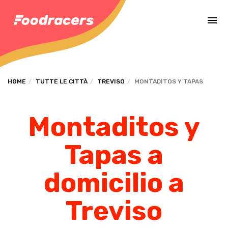
Completa il pagamento dell'ordine in [missing %{deadline} value].
HOME
TUTTE LE CITTÀ
TREVISO
MONTADITOS Y TAPAS
Montaditos y
Tapas a
domicilio a
Treviso