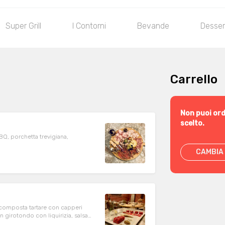
Super Grill
I Contorni
Bevande
Desser
Carrello
Non puoi ord
scelto.
BQ, porchetta trevigiana,
a
CAMBIA 
scomposta tartare con capperi
in girotondo con liquirizia, salsa
mandorle tostate