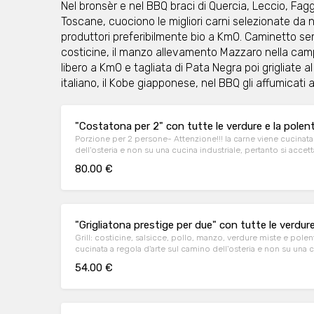
Nel bronsèr e nel BBQ braci di Quercia, Leccio, Fag
Toscane, cuociono le migliori carni selezionate da 
produttori preferibilmente bio a Km0. Caminetto se
costicine, il manzo allevamento Mazzaro nella camp
libero a Km0 e tagliata di Pata Negra poi grigliate a
italiano, il Kobe giapponese, nel BBQ gli affumicat
"Costatona per 2" con tutte le verdure e la polen
Porzione per 2 persone- Attenzione!!! la carne viene cucinata
dell'osteria e non su una cucina industriale, pertanto si acc
minimo per permettere l'organizzazione della cottura della s
80.00 €
"Grigliatona prestige per due" con tutte le verdure
Grill: costicine, salsicce, pollo, manzo, verdure miste e polent
cucinata a regola d'arte sul camino dell'osteria e non su una c
accettano prenotazioni solo con 40min minimo per permetter
54.00 €
della stessa