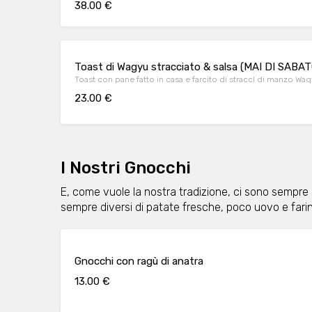
38.00 €
Toast di Wagyu stracciato & salsa (MAI DI SABAT
Toast con pane fatto in casa e farcito di straccI di manzo Waqyu
23.00 €
I Nostri Gnocchi
E, come vuole la nostra tradizione, ci sono sempre i
sempre diversi di patate fresche, poco uovo e far
Gnocchi con ragù di anatra
13.00 €