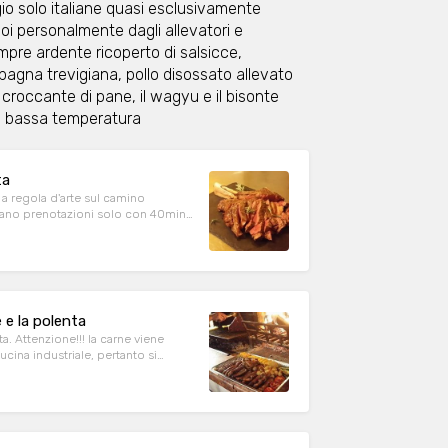
gio solo italiane quasi esclusivamente
noi personalmente dagli allevatori e
mpre ardente ricoperto di salsicce,
agna trevigiana, pollo disossato allevato
l croccante di pane, il wagyu e il bisonte
i a bassa temperatura
ta
 a regola d'arte sul camino
ettano prenotazioni solo con 40min
tessa
 e la polenta
a. Attenzione!!! la carne viene
ucina industriale, pertanto si
e l'organizzazione della cottura