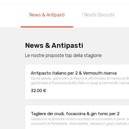
News & Antipasti
I Nostri Gnocchi
News & Antipasti
Le nostre proposte top della stagione
Antipasto italiano per 2 & Vermouth riserva
Carne salada, grancotto di Paolone, affumicato di manzo al B
giardiniera e focaccina (tutto fatto in casa) & Vermouth riserv
32.00 €
Tagliere dei crudi, focaccina & gin tonic per 2
Carpaccio di Bisonte Umbro scottato al croccante di pane, 
croccanti di Pantelleria, stracciatella, senape in grani, battuta 
curry, colatura di alici di Cetara, cipolla rossa caramellata e 