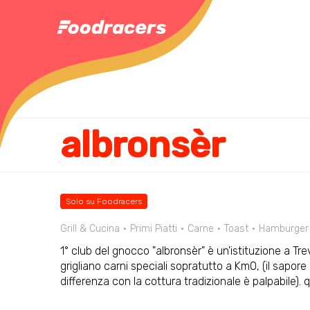
albronsèr
Solo su Foodracers
Grill & Cucina
Primi Piatti
Carne
Toast
Hamburger
1° club del gnocco "albronsèr" è un'istituzione a Tre
grigliano carni speciali sopratutto a Km0, (il sapor
differenza con la cottura tradizionale è palpabile). 