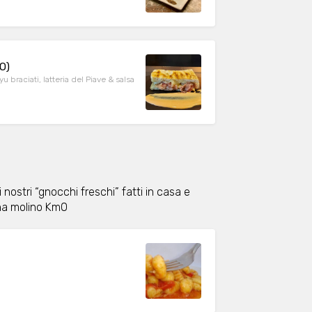
O)
 braciati, latteria del Piave & salsa
 nostri “gnocchi freschi” fatti in casa e
ina molino Km0