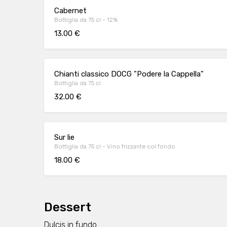
Cabernet
Bottiglia da 75 cl - 12%
13.00 €
Chianti classico DOCG "Podere la Cappella"
Bottiglia da 75 cl
32.00 €
Sur lie
Bottiglia da 75 cl - Vino frizzante col fondo
18.00 €
Dessert
Dulcis in fundo