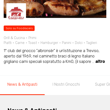
Solo su Foodracers
Grill & Cucina
Primi
Piatti
Carne
Toast
Hamburger
Panini
Dolci
Taglieri
1° club del gnocco "albronsèr" è un'istituzione a Treviso,
aperto dal 1969, nel caminetto braci di legno Italiano
grigliano carni speciali sopratutto a Km0, (il sapore
...
altro
News & Antipasti
I Nostri Gnocchi
Super Gri