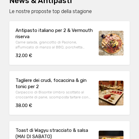
News & Antipasti
Le nostre proposte top della stagione
Antipasto italiano per 2 & Vermouth
riserva
Carne salada, grancotto di Paolone,
affumicato di manzo al BBQ, porchetta
trevigiana, giardiniera e focaccina (tutto fatto
32.00 €
in casa) & Vermouth riserva
Tagliere dei crudi, focaccina & gin
tonic per 2
Carpaccio di Bisonte Umbro scottato al
croccante di pane, scomposta tartare con
capperi croccanti di Pantelleria, stracciatella,
38.00 €
senape in grani, battuta in girotondo con
liquirizia, salsa curry, colatura di alici di
Cetara, cipolla rossa caramellata e mandorle
tostate
Toast di Wagyu stracciato & salsa
(MAI DI SABATO)