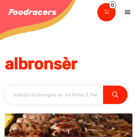
0
albronsèr