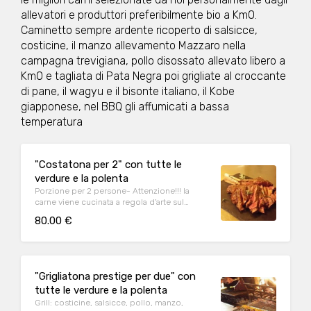
allevatori e produttori preferibilmente bio a Km0.
Caminetto sempre ardente ricoperto di salsicce,
costicine, il manzo allevamento Mazzaro nella
campagna trevigiana, pollo disossato allevato libero a
Km0 e tagliata di Pata Negra poi grigliate al croccante
di pane, il wagyu e il bisonte italiano, il Kobe
giapponese, nel BBQ gli affumicati a bassa
temperatura
"Costatona per 2" con tutte le
verdure e la polenta
Porzione per 2 persone- Attenzione!!! la
carne viene cucinata a regola d'arte sul
camino dell'osteria e non su una cucina
80.00 €
industriale, pertanto si accettano
prenotazioni solo con 40min minimo per
permettere l'organizzazione della cottura
della stessa
"Grigliatona prestige per due" con
tutte le verdure e la polenta
Grill: costicine, salsicce, pollo, manzo,