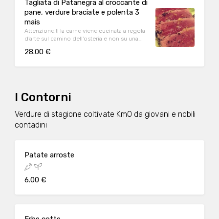
Tagliata di Patanegra al croccante di
pane, verdure braciate e polenta 3
mais
Attenzione!!! la carne viene cucinata a regola
d'arte sul camino dell'osteria e non su una
cucina industriale, pertanto si accettano
28.00 €
prenotazioni solo con 40min minimo per
permettere l'organizzazione della cottura
della stessa
I Contorni
Verdure di stagione coltivate Km0 da giovani e nobili
contadini
Patate arroste
6.00 €