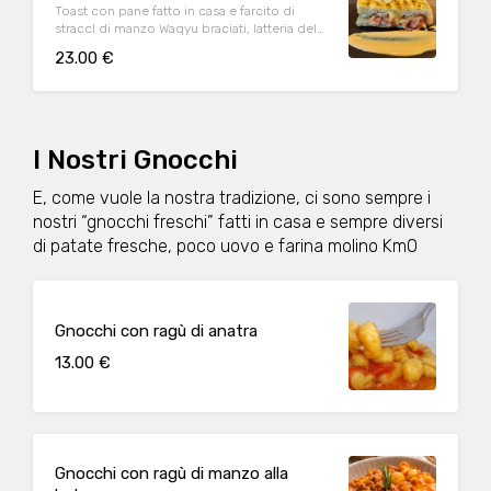
Toast con pane fatto in casa e farcito di
straccI di manzo Waqyu braciati, latteria del
Piave & salsa
23.00 €
I Nostri Gnocchi
E, come vuole la nostra tradizione, ci sono sempre i
nostri “gnocchi freschi” fatti in casa e sempre diversi
di patate fresche, poco uovo e farina molino Km0
Gnocchi con ragù di anatra
13.00 €
Gnocchi con ragù di manzo alla