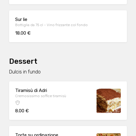
Sur lie
Bottiglia da 75 cl - Vino frizzante col fondo
18.00 €
Dessert
Dulcis in fundo
Tiramisù di Adri
Cremosissimo soffice tiramisù
8.00 €
Torte su ordinazione