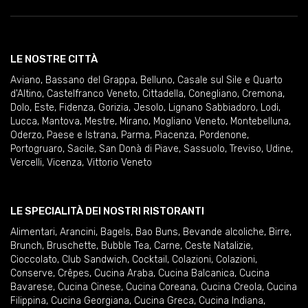
LE NOSTRE CITTÀ
Aviano
,
Bassano del Grappa
,
Belluno
,
Casale sul Sile e Quarto
d'Altino
,
Castelfranco Veneto
,
Cittadella
,
Conegliano
,
Cremona
,
Dolo
,
Este
,
Fidenza
,
Gorizia
,
Jesolo
,
Lignano Sabbiadoro
,
Lodi
,
Lucca
,
Mantova
,
Mestre
,
Mirano
,
Mogliano Veneto
,
Montebelluna
,
Oderzo
,
Paese e Istrana
,
Parma
,
Piacenza
,
Pordenone
,
Portogruaro
,
Sacile
,
San Donà di Piave
,
Sassuolo
,
Treviso
,
Udine
,
Vercelli
,
Vicenza
,
Vittorio Veneto
LE SPECIALITÀ DEI NOSTRI RISTORANTI
Alimentari
,
Arancini
,
Bagels
,
Bao Buns
,
Bevande alcoliche
,
Birre
,
Brunch
,
Bruschette
,
Bubble Tea
,
Carne
,
Ceste Natalizie
,
Cioccolato
,
Club Sandwich
,
Cocktail
,
Colazioni
,
Colazioni
,
Conserve
,
Crêpes
,
Cucina Araba
,
Cucina Balcanica
,
Cucina
Bavarese
,
Cucina Cinese
,
Cucina Coreana
,
Cucina Creola
,
Cucina
Filippina
,
Cucina Georgiana
,
Cucina Greca
,
Cucina Indiana
,