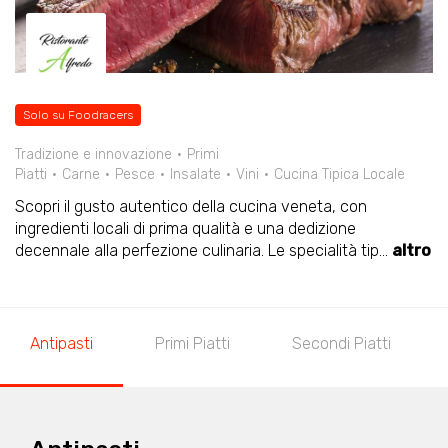
Solo su Foodracers
Tradizione e innovazione
Primi
Piatti
Carne
Pesce
Insalate
Vini
Cucina Tipica Locale
Scopri il gusto autentico della cucina veneta, con
ingredienti locali di prima qualità e una dedizione
decennale alla perfezione culinaria. Le specialità tip
...
altro
Antipasti
Primi Piatti
Secondi Piatti