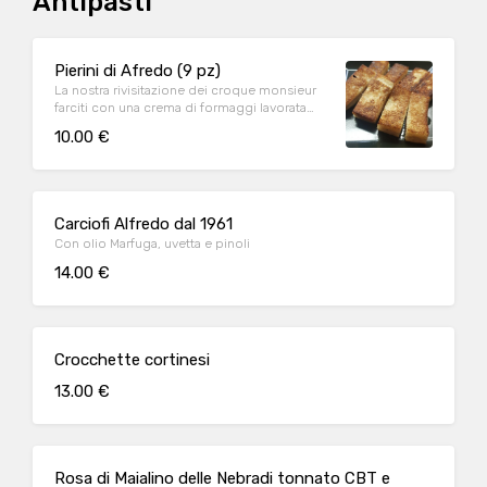
Antipasti
Pierini di Afredo (9 pz)
La nostra rivisitazione dei croque monsieur
farciti con una crema di formaggi lavorata
con il Porto, prosciutto cotto e fritto nel
10.00 €
burro
Carciofi Alfredo dal 1961
Con olio Marfuga, uvetta e pinoli
14.00 €
Crocchette cortinesi
13.00 €
Rosa di Maialino delle Nebradi tonnato CBT e