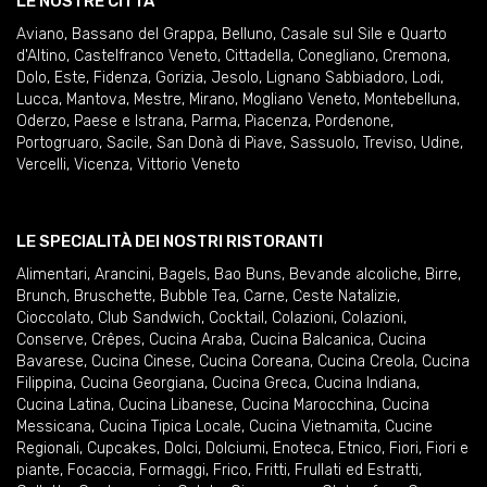
LE NOSTRE CITTÀ
Aviano
,
Bassano del Grappa
,
Belluno
,
Casale sul Sile e Quarto
d'Altino
,
Castelfranco Veneto
,
Cittadella
,
Conegliano
,
Cremona
,
Dolo
,
Este
,
Fidenza
,
Gorizia
,
Jesolo
,
Lignano Sabbiadoro
,
Lodi
,
Lucca
,
Mantova
,
Mestre
,
Mirano
,
Mogliano Veneto
,
Montebelluna
,
Oderzo
,
Paese e Istrana
,
Parma
,
Piacenza
,
Pordenone
,
Portogruaro
,
Sacile
,
San Donà di Piave
,
Sassuolo
,
Treviso
,
Udine
,
Vercelli
,
Vicenza
,
Vittorio Veneto
LE SPECIALITÀ DEI NOSTRI RISTORANTI
Alimentari
,
Arancini
,
Bagels
,
Bao Buns
,
Bevande alcoliche
,
Birre
,
Brunch
,
Bruschette
,
Bubble Tea
,
Carne
,
Ceste Natalizie
,
Cioccolato
,
Club Sandwich
,
Cocktail
,
Colazioni
,
Colazioni
,
Conserve
,
Crêpes
,
Cucina Araba
,
Cucina Balcanica
,
Cucina
Bavarese
,
Cucina Cinese
,
Cucina Coreana
,
Cucina Creola
,
Cucina
Filippina
,
Cucina Georgiana
,
Cucina Greca
,
Cucina Indiana
,
Cucina Latina
,
Cucina Libanese
,
Cucina Marocchina
,
Cucina
Messicana
,
Cucina Tipica Locale
,
Cucina Vietnamita
,
Cucine
Regionali
,
Cupcakes
,
Dolci
,
Dolciumi
,
Enoteca
,
Etnico
,
Fiori
,
Fiori e
piante
,
Focaccia
,
Formaggi
,
Frico
,
Fritti
,
Frullati ed Estratti
,