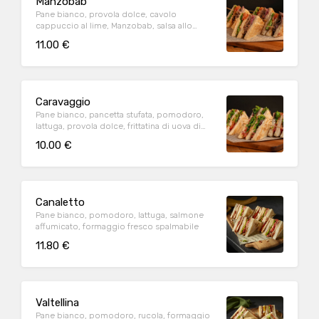
Manzobab
Pane bianco, provola dolce, cavolo
cappuccio al lime, Manzobab, salsa allo
yogurt, lattuga, pomodoro
11.00 €
Caravaggio
Pane bianco, pancetta stufata, pomodoro,
lattuga, provola dolce, frittatina di uova di
galline allevate a terra
10.00 €
Canaletto
Pane bianco, pomodoro, lattuga, salmone
affumicato, formaggio fresco spalmabile
11.80 €
Valtellina
Pane bianco, pomodoro, rucola, formaggio