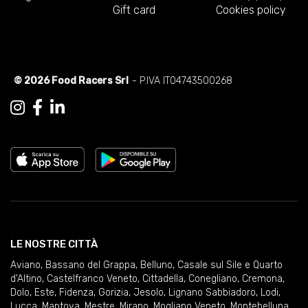
Gift card
Cookies policy
© 2026 Food Racers Srl
- P.IVA IT04743500268
LE NOSTRE CITTÀ
Aviano
,
Bassano del Grappa
,
Belluno
,
Casale sul Sile e Quarto
d'Altino
,
Castelfranco Veneto
,
Cittadella
,
Conegliano
,
Cremona
,
Dolo
,
Este
,
Fidenza
,
Gorizia
,
Jesolo
,
Lignano Sabbiadoro
,
Lodi
,
Lucca
,
Mantova
,
Mestre
,
Mirano
,
Mogliano Veneto
,
Montebelluna
,