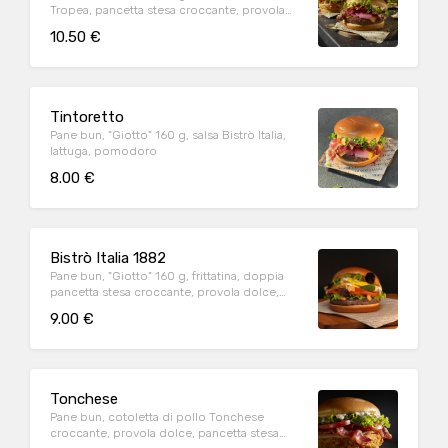
Tropea, pancetta stesa croccante, provola
dolce, salsa Bistrò Italia, lattuga, pomodoro
10.50 €
Tintoretto
Pane bun, "Giotto" 160 g, salsa Bistrò Italia,
lattuga, pomodoro
8.00 €
Bistrò Italia 1882
Pane bun, "Giotto" 160 g, frittatina, doppia
pancetta stesa croccante, provola dolce,
salsa Bistrò Italia
9.00 €
Tonchese
Pane bun, cotoletta di pollo Tonchese
croccante, provola dolce, pancetta stesa