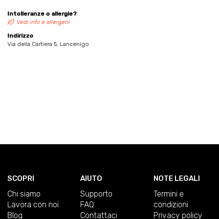
Intolleranze o allergie?
Vedi info e allergeni
Indirizzo
Via della Cartiera 5, Lancenigo
SCOPRI
AIUTO
NOTE LEGALI
Chi siamo
Supporto
Termini e
Lavora con noi
FAQ
condizioni
Blog
Contattaci
Privacy policy