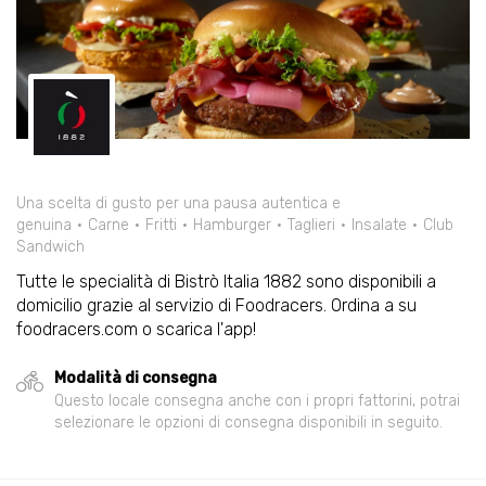
Una scelta di gusto per una pausa autentica e
genuina
Carne
Fritti
Hamburger
Taglieri
Insalate
Club
Sandwich
Tutte le specialità di Bistrò Italia 1882 sono disponibili a
domicilio grazie al servizio di Foodracers. Ordina a su
foodracers.com o scarica l'app!
Modalità di consegna
Questo locale consegna anche con i propri fattorini, potrai
selezionare le opzioni di consegna disponibili in seguito.