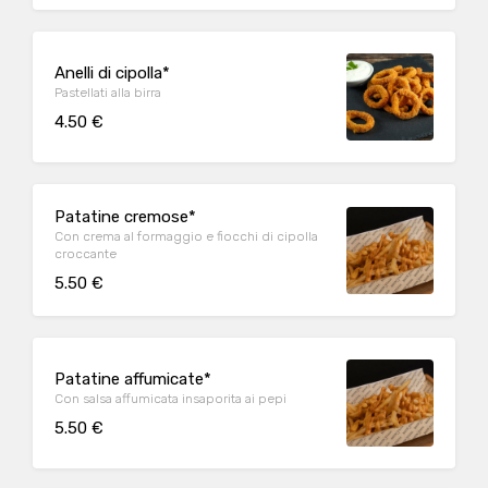
Anelli di cipolla*
Pastellati alla birra
4.50 €
Patatine cremose*
Con crema al formaggio e fiocchi di cipolla
croccante
5.50 €
Patatine affumicate*
Con salsa affumicata insaporita ai pepi
5.50 €