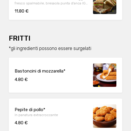
fresco spalmabile, bresaola punta d'anca IGP
della Valtellina
11.80 €
FRITTI
*gli ingredienti possono essere surgelati
Bastoncini di mozzarella*
4.80 €
Pepite di pollo*
In panatura extracroccante
4.80 €