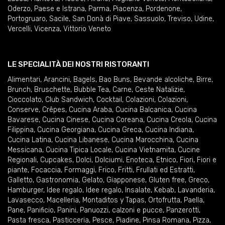
Oderzo
,
Paese e Istrana
,
Parma
,
Piacenza
,
Pordenone
,
Portogruaro
,
Sacile
,
San Donà di Piave
,
Sassuolo
,
Treviso
,
Udine
,
Vercelli
,
Vicenza
,
Vittorio Veneto
LE SPECIALITÀ DEI NOSTRI RISTORANTI
Alimentari
,
Arancini
,
Bagels
,
Bao Buns
,
Bevande alcoliche
,
Birre
,
Brunch
,
Bruschette
,
Bubble Tea
,
Carne
,
Ceste Natalizie
,
Cioccolato
,
Club Sandwich
,
Cocktail
,
Colazioni
,
Colazioni
,
Conserve
,
Crêpes
,
Cucina Araba
,
Cucina Balcanica
,
Cucina
Bavarese
,
Cucina Cinese
,
Cucina Coreana
,
Cucina Creola
,
Cucina
Filippina
,
Cucina Georgiana
,
Cucina Greca
,
Cucina Indiana
,
Cucina Latina
,
Cucina Libanese
,
Cucina Marocchina
,
Cucina
Messicana
,
Cucina Tipica Locale
,
Cucina Vietnamita
,
Cucine
Regionali
,
Cupcakes
,
Dolci
,
Dolciumi
,
Enoteca
,
Etnico
,
Fiori
,
Fiori e
piante
,
Focaccia
,
Formaggi
,
Frico
,
Fritti
,
Frullati ed Estratti
,
Galletto
,
Gastronomia
,
Gelato
,
Giapponese
,
Gluten free
,
Greco
,
Hamburger
,
Idee regalo
,
Idee regalo
,
Insalate
,
Kebab
,
Lavanderia
,
Lavasecco
,
Macelleria
,
Montaditos y Tapas
,
Ortofrutta
,
Paella
,
Pane
,
Panificio
,
Panini
,
Panuozzi, calzoni e pucce
,
Panzerotti
,
Pasta fresca
,
Pasticceria
,
Pesce
,
Piadine
,
Pinsa Romana
,
Pizza
,