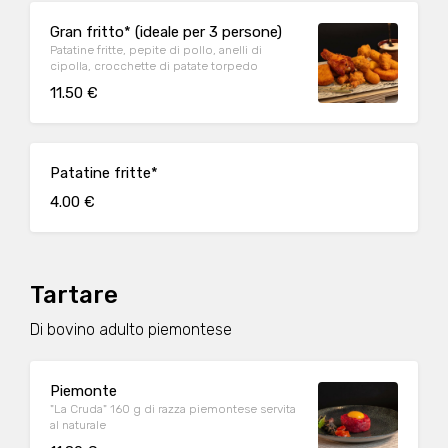
Gran fritto* (ideale per 3 persone)
Patatine fritte, pepite di pollo, anelli di
cipolla, crocchette di patate torpedo
11.50 €
Patatine fritte*
4.00 €
Tartare
Di bovino adulto piemontese
Piemonte
"La Cruda" 160 g di razza piemontese servita
al naturale