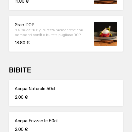
11.80 €
Gran DOP
"La Cruda" 160 g di razza piemontese con
pomodori confit e burrata pugliese DOP
13.80 €
BIBITE
Acqua Naturale 50cl
2.00 €
Acqua Frizzante 50cl
2.00 €