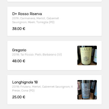
D+ Rosso Riserva
2019; Carmenere, Merlot, Cabernet
Sauvignon; Maeli; Torreglia (PD)
38.00 €
Gregorio
2018; Tai Rosso; Pialli; Barbarano (VI)
48.00 €
Longhignola 18
2018; Friularo, Merlot, Cabernet Sauvignon; X
Prese; Cona (PD)
25.00 €