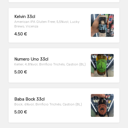
Kelvin 33cl
American IPA Gluten Free; 5,5%vol; Lucky
Brews; Vicenza
4.50 €
Numero Uno 33cl
Keller; 4,8%vol; Birrificio Trichés; Castion (BL)
5.00 €
Baba Bock 33cl
Bock; 6%vol; Birrificio Trichés; Castion (BL)
5.00 €