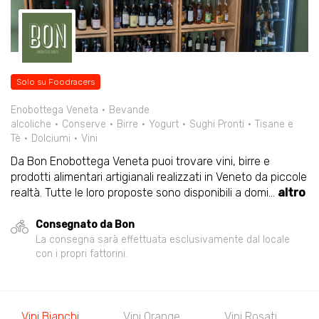
Solo su Foodracers
Enobottega Veneta
Bevande
alcoliche
Conserve
Birre
Yogurt
Sughi Pronti
Tisane e
Tè
Dolciumi
Vini
Da Bon Enobottega Veneta puoi trovare vini, birre e
prodotti alimentari artigianali realizzati in Veneto da piccole
realtà. Tutte le loro proposte sono disponibili a domi
...
altro
Consegnato da Bon
La consegna sarà effettuata esclusivamente dal locale
con i propri fattorini.
Vini Bianchi
Vini Orange
Vini Rosati