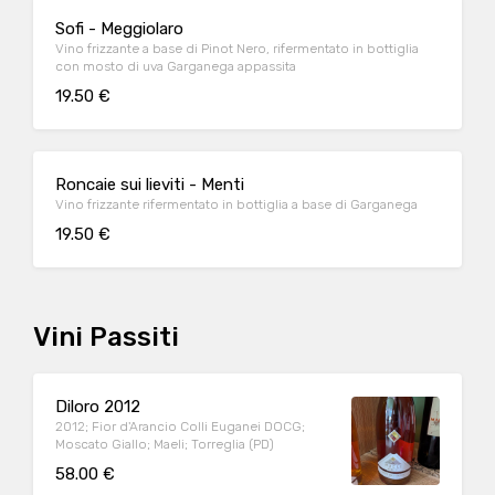
Sofi - Meggiolaro
Vino frizzante a base di Pinot Nero, rifermentato in bottiglia
con mosto di uva Garganega appassita
19.50 €
Roncaie sui lieviti - Menti
Vino frizzante rifermentato in bottiglia a base di Garganega
19.50 €
Vini Passiti
Diloro 2012
2012; Fior d'Arancio Colli Euganei DOCG;
Moscato Giallo; Maeli; Torreglia (PD)
58.00 €