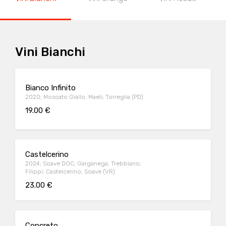
Vini Bianchi
Bianco Infinito
2020; Moscato Giallo; Maeli; Torreglia (PD)
19.00 €
Castelcerino
2024; Soave DOC; Garganega, Trebbiano;
Filippi; Castelcerino, Soave (VR)
23.00 €
Concreto