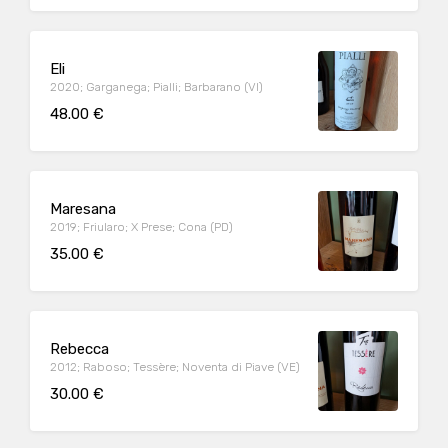
Eli
2020; Garganega; Pialli; Barbarano (VI)
48.00 €
Maresana
2019; Friularo; X Prese; Cona (PD)
35.00 €
Rebecca
2012; Raboso; Tessère; Noventa di Piave (VE)
30.00 €