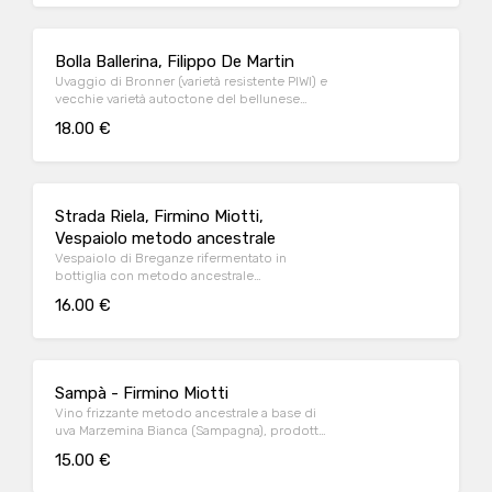
Bolla Ballerina, Filippo De Martin
Uvaggio di Bronner (varietà resistente PIWI) e
vecchie varietà autoctone del bellunese
rifermentato in bottiglia, rosato
18.00 €
Strada Riela, Firmino Miotti,
Vespaiolo metodo ancestrale
Vespaiolo di Breganze rifermentato in
bottiglia con metodo ancestrale
(rifermentazione spontanea in bottiglia)
16.00 €
Sampà - Firmino Miotti
Vino frizzante metodo ancestrale a base di
uva Marzemina Bianca (Sampagna), prodotto
a Breganze (VI)
15.00 €