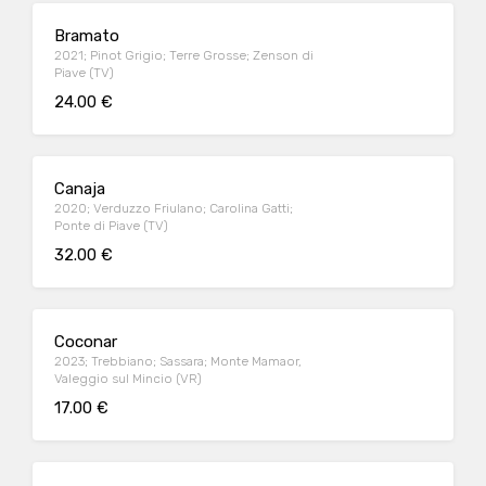
Bramato
2021; Pinot Grigio; Terre Grosse; Zenson di
Piave (TV)
24.00 €
Canaja
2020; Verduzzo Friulano; Carolina Gatti;
Ponte di Piave (TV)
32.00 €
Coconar
2023; Trebbiano; Sassara; Monte Mamaor,
Valeggio sul Mincio (VR)
17.00 €