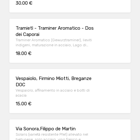
30.00 €
Tramietì - Traminer Aromatico - Dos
dei Caporai
Traminer Aromatico (Gewurztraminer), lieviti
indigeni, maturazione in acciaio, Lago di
Garda/ Monte Baldo
18.00 €
Vespaiolo, Firmino Miotti, Breganze
DOC
Vespaiolo, affinamento in acciaio e botti di
acacia
15.00 €
Via Sonora,Filippo de Martin
Solaris (varietà resistente PIWI) allevato nel
bellunese, solo acciaio, vino fresco e