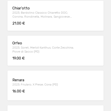
Chiar'otto
2023; Bardolino Classico Chiaretto DOC;
Corvina, Rondinella, Molinara, Sangiovese;
Villa Calicantus; Calmasino (VR)
21.00 €
Orfeo
2023; Soreli, Merlot Kanthus; Corte Zecchina;
Piove di Sacco (PD)
19.00 €
Renara
2023; Friularo; X Prese; Cona (PD)
16.00 €