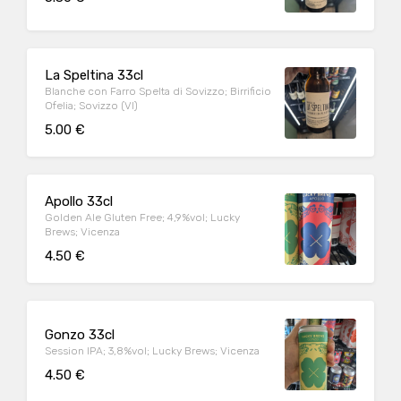
La Speltina 33cl
Blanche con Farro Spelta di Sovizzo; Birrificio
Ofelia; Sovizzo (VI)
5.00 €
Apollo 33cl
Golden Ale Gluten Free; 4,9%vol; Lucky
Brews; Vicenza
4.50 €
Gonzo 33cl
Session IPA; 3,8%vol; Lucky Brews; Vicenza
4.50 €