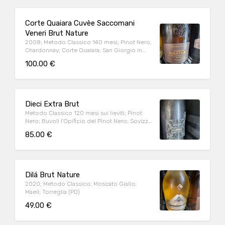
Corte Quaiara Cuvèe Saccomani
Veneri Brut Nature
2008; Metodo Classico 140 mesi; Pinot Nero,
Chardonnay; Corte Quaiara; San Giorgio in
Salici, Sona (VR)
100.00 €
Dieci Extra Brut
Metodo Classico 120 mesi sui lieviti; Pinot
Nero; Buvoli l'Opificio del Pinot Nero; Sovizzo
(VI)
85.00 €
Dilá Brut Nature
2020; Metodo Classico; Moscato Giallo;
Maeli; Torreglia (PD)
49.00 €