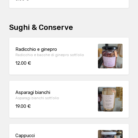
Sughi & Conserve
Radicchio e ginepro
Radicchio e bacche di ginepro sott'olio
12.00 €
Asparagi bianchi
Asparagi bianchi sott'olio
19.00 €
Cappucci