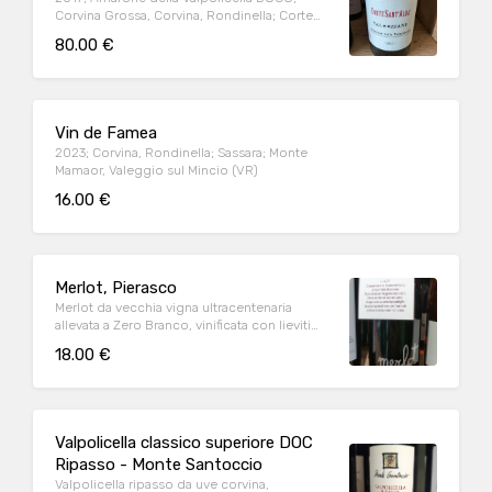
Corvina Grossa, Corvina, Rondinella; Corte
Sant'Alda; Mezzane di Sotto (VR)
80.00 €
Vin de Famea
2023; Corvina, Rondinella; Sassara; Monte
Mamaor, Valeggio sul Mincio (VR)
16.00 €
Merlot, Pierasco
Merlot da vecchia vigna ultracentenaria
allevata a Zero Branco, vinificata con lieviti
indigeni e maturata in damigiane di vetro
18.00 €
Valpolicella classico superiore DOC
Ripasso - Monte Santoccio
Valpolicella ripasso da uve corvina,