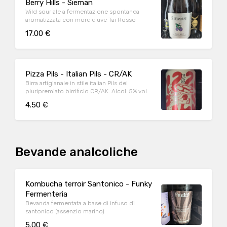
Berry Hills - Sieman
Wild sour ale a fermentazione spontanea
aromatizzata con more e uve Tai Rosso
17.00 €
Pizza Pils - Italian Pils - CR/AK
Birra artigianale in stile italian Pils del
pluripremiato birrificio CR/AK. Alcol: 5% vol.
4.50 €
Bevande analcoliche
Kombucha terroir Santonico - Funky
Fermenteria
Bevanda fermentata a base di infuso di
santonico (assenzio marino)
5.00 €