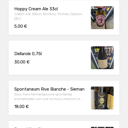
Hoppy Cream Ale 33cl
Cream Ale; 5%vol; Birrificio Trichés; Castion
(BL)
5.00 €
Dellarole 0,75l
30.00 €
Spontaneum Rive Bianche - Sieman
Sour Ale a fermentazione spontanea
aromatizzata con uve incrocio manzoni e
garganega
18.00 €