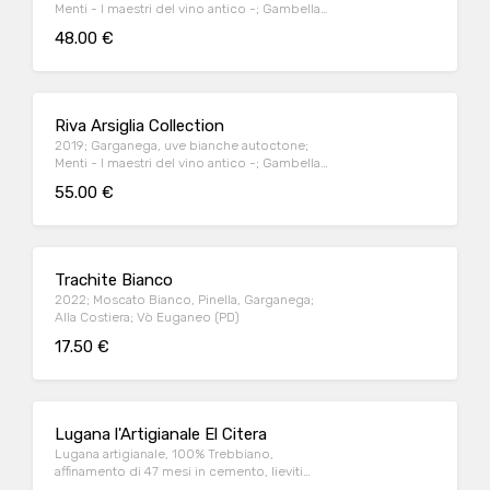
Menti - I maestri del vino antico -; Gambellara
(VI)
48.00 €
Riva Arsiglia Collection
2019; Garganega, uve bianche autoctone;
Menti - I maestri del vino antico -; Gambellara
(VI)
55.00 €
Trachite Bianco
2022; Moscato Bianco, Pinella, Garganega;
Alla Costiera; Vò Euganeo (PD)
17.50 €
Lugana l'Artigianale El Citera
Lugana artigianale, 100% Trebbiano,
affinamento di 47 mesi in cemento, lieviti
indigeni