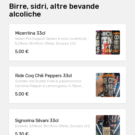
Birre, sidri, altre bevande
alcoliche
Micentina 33cl
Italian Pils (luppoli italiani e orzo vicentino);
5,2%vol; Birrificio Ofelia; Sovizzo (VI)
5.00 €
Ride Coq Chili Peppers 33cl
Golden Ale Gluten Free al peperoncino
Carolina Reaper e Lemongrass; 4,7%vol;
Birrificio Ofelia; Sovizzo (VI)
5.00 €
Signorina Silvani 33cl
Dubbel; 6,9%vol; Birrificio Ofelia; Sovizzo (VI)
5.30 €