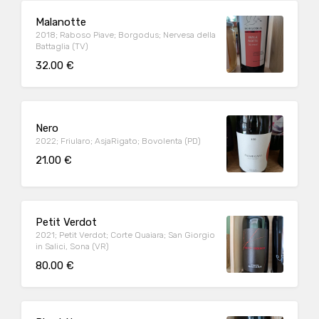
Malanotte
2018; Raboso Piave; Borgodus; Nervesa della
Battaglia (TV)
32.00 €
Nero
2022; Friularo; AsjaRigato; Bovolenta (PD)
21.00 €
Petit Verdot
2021; Petit Verdot; Corte Quaiara; San Giorgio
in Salici, Sona (VR)
80.00 €