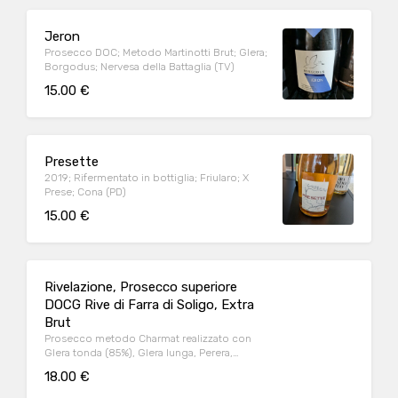
Jeron
Prosecco DOC; Metodo Martinotti Brut; Glera;
Borgodus; Nervesa della Battaglia (TV)
15.00 €
Presette
2019; Rifermentato in bottiglia; Friularo; X
Prese; Cona (PD)
15.00 €
Rivelazione, Prosecco superiore
DOCG Rive di Farra di Soligo, Extra
Brut
Prosecco metodo Charmat realizzato con
Glera tonda (85%), Glera lunga, Perera,
Bianchetta e Verdiso
18.00 €