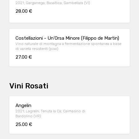
2021; Garganega; Basaltica; Gambellara (VI)
28.00 €
Costellazioni - Un'Orsa Minore (Filippo de Martin)
Vino naturale di montagna a fermentazione spontanea a base
di varietà resistenti (piwi)
27.00 €
Vini Rosati
Angelin
2021; Lagrein; Tenuta la Cà; Calmasino di
Bardolino (VR)
25.00 €