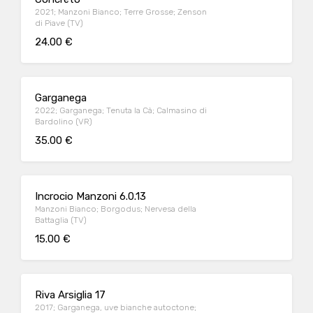
2021; Manzoni Bianco; Terre Grosse; Zenson
di Piave (TV)
24.00 €
Garganega
2022; Garganega; Tenuta la Cà; Calmasino di
Bardolino (VR)
35.00 €
Incrocio Manzoni 6.0.13
Manzoni Bianco; Borgodus; Nervesa della
Battaglia (TV)
15.00 €
Riva Arsiglia 17
2017; Garganega, uve bianche autoctone;