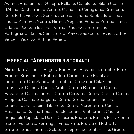
Aviano
,
Bassano del Grappa
,
Belluno
,
Casale sul Sile e Quarto
d'Altino
,
Castelfranco Veneto
,
Cittadella
,
Conegliano
,
Cremona
,
Dolo
,
Este
,
Fidenza
,
Gorizia
,
Jesolo
,
Lignano Sabbiadoro
,
Lodi
,
Lucca
,
Mantova
,
Mestre
,
Mirano
,
Mogliano Veneto
,
Montebelluna
,
Oderzo
,
Paese e Istrana
,
Parma
,
Piacenza
,
Pordenone
,
Portogruaro
,
Sacile
,
San Donà di Piave
,
Sassuolo
,
Treviso
,
Udine
,
Vercelli
,
Vicenza
,
Vittorio Veneto
LE SPECIALITÀ DEI NOSTRI RISTORANTI
Alimentari
,
Arancini
,
Bagels
,
Bao Buns
,
Bevande alcoliche
,
Birre
,
Brunch
,
Bruschette
,
Bubble Tea
,
Carne
,
Ceste Natalizie
,
Cioccolato
,
Club Sandwich
,
Cocktail
,
Colazioni
,
Colazioni
,
Conserve
,
Crêpes
,
Cucina Araba
,
Cucina Balcanica
,
Cucina
Bavarese
,
Cucina Cinese
,
Cucina Coreana
,
Cucina Creola
,
Cucina
Filippina
,
Cucina Georgiana
,
Cucina Greca
,
Cucina Indiana
,
Cucina Latina
,
Cucina Libanese
,
Cucina Marocchina
,
Cucina
Messicana
,
Cucina Tipica Locale
,
Cucina Vietnamita
,
Cucine
Regionali
,
Cupcakes
,
Dolci
,
Dolciumi
,
Enoteca
,
Etnico
,
Fiori
,
Fiori e
piante
,
Focaccia
,
Formaggi
,
Frico
,
Fritti
,
Frullati ed Estratti
,
Galletto
,
Gastronomia
,
Gelato
,
Giapponese
,
Gluten free
,
Greco
,