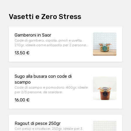
Vasetti e Zero Stress
Gamberoni in Saor
Code di gambero, cipolla, pinoli e uvetta.
210gr, ideale come antipasto per 2 persone.
Pronto in 1/2 minuti
13.50 €
Sugo alla busara con code di
scampo
Code di scampo e pomodoro. 400gr, ideale
per 2/3 persone, da scaldare
16.00 €
Ragout di pesce 250gr
Con pesci e crostacei. 250gr, ideale per 3