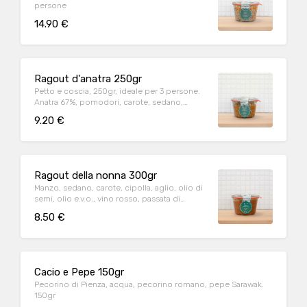
persone
14.90 €
Ragout d'anatra 250gr
Petto e coscia, 250gr, ideale per 3 persone.
Anatra 67%, pomodori, carote, sedano,
cipolle, vino bianco, olio EVO, aglio,
9.20 €
rosmarino, timo, sale, pepe
Ragout della nonna 300gr
Manzo, sedano, carote, cipolla, aglio, olio di
semi, olio e.v.o., vino rosso, passata di
pomodoro, sale, pepe. 300gr, ideale per 3
8.50 €
persone
Cacio e Pepe 150gr
Pecorino di Pienza, acqua, pecorino romano, pepe Sarawak.
150gr