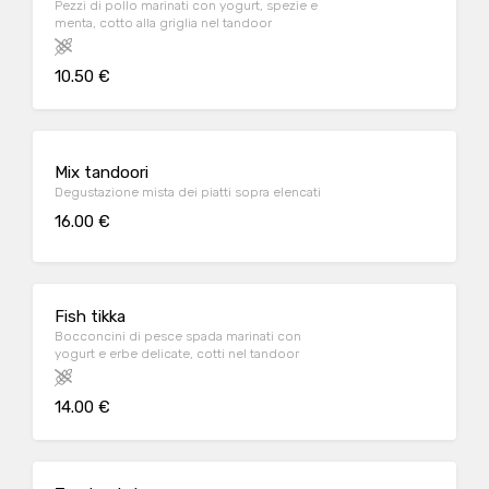
Pezzi di pollo marinati con yogurt, spezie e
menta, cotto alla griglia nel tandoor
10.50 €
Mix tandoori
Degustazione mista dei piatti sopra elencati
16.00 €
Fish tikka
Bocconcini di pesce spada marinati con
yogurt e erbe delicate, cotti nel tandoor
14.00 €