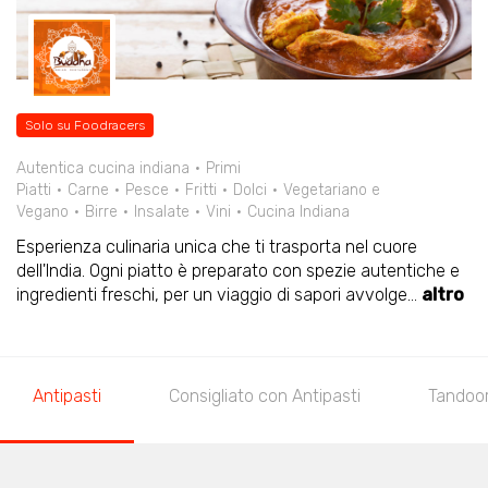
Solo su Foodracers
Autentica cucina indiana
Primi
Piatti
Carne
Pesce
Fritti
Dolci
Vegetariano e
Vegano
Birre
Insalate
Vini
Cucina Indiana
Esperienza culinaria unica che ti trasporta nel cuore
dell'India. Ogni piatto è preparato con spezie autentiche e
ingredienti freschi, per un viaggio di sapori avvolge
...
altro
Antipasti
Consigliato con Antipasti
Tandoor