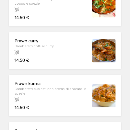
cocco e spezie
14.50 €
Prawn curry
Gamberetti cotti al curry
14.50 €
Prawn korma
Gamberetti cucinati con crema di anacardi e
spezie
14.50 €