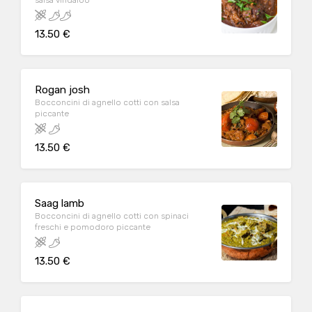
salsa vindaloo
13.50 €
Rogan josh
Bocconcini di agnello cotti con salsa
piccante
13.50 €
Saag lamb
Bocconcini di agnello cotti con spinaci
freschi e pomodoro piccante
13.50 €