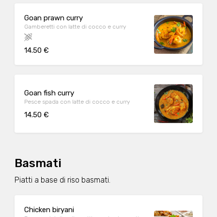
Goan prawn curry
Gamberetti con latte di cocco e curry
14.50 €
Goan fish curry
Pesce spada con latte di cocco e curry
14.50 €
Basmati
Piatti a base di riso basmati.
Chicken biryani