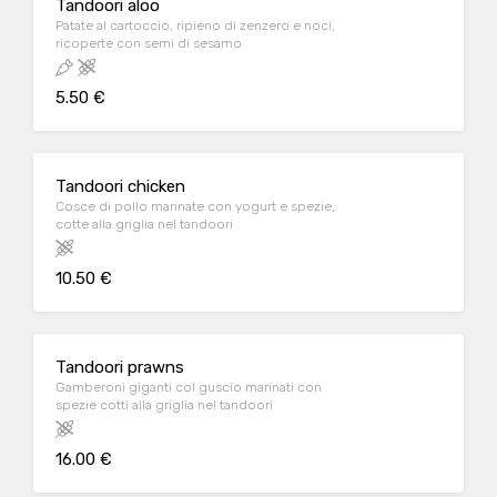
Tandoori aloo
Patate al cartoccio, ripieno di zenzero e noci,
ricoperte con semi di sesamo
5.50 €
Tandoori chicken
Cosce di pollo marinate con yogurt e spezie,
cotte alla griglia nel tandoori
10.50 €
Tandoori prawns
Gamberoni giganti col guscio marinati con
spezie cotti alla griglia nel tandoori
16.00 €