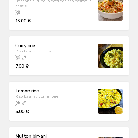
Bocconcini di pollo cotti con riso basmati e
spezie
13.00 €
Curry rice
Riso basmati al curry
7.00 €
Lemon rice
Riso basmati con limone
5.00 €
Mutton biryani