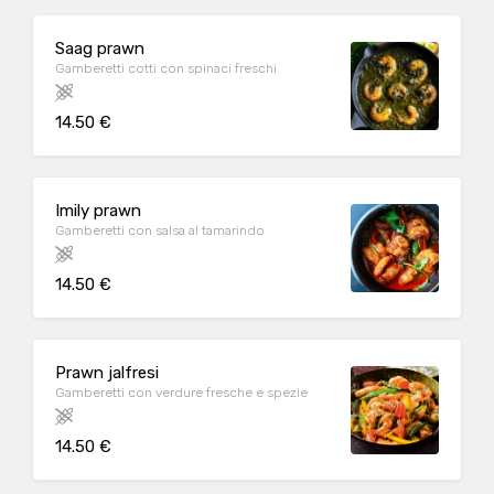
Saag prawn
Gamberetti cotti con spinaci freschi
14.50 €
Imily prawn
Gamberetti con salsa al tamarindo
14.50 €
Prawn jalfresi
Gamberetti con verdure fresche e spezie
14.50 €