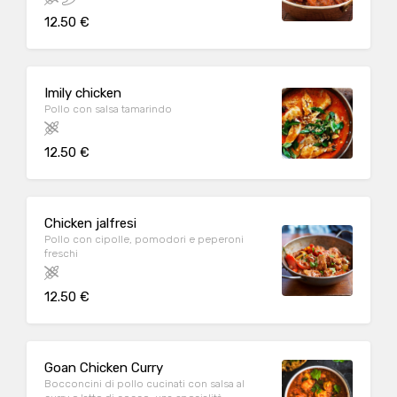
12.50 €
Imily chicken
Pollo con salsa tamarindo
12.50 €
Chicken jalfresi
Pollo con cipolle, pomodori e peperoni
freschi
12.50 €
Goan Chicken Curry
Bocconcini di pollo cucinati con salsa al