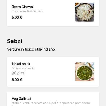
Jeera Chawal
Riso basmati al cumino
5.00 €
Sabzi
Verdure in tipico stile indiano.
Makai palak
Spinaci con mais
8.00 €
Veg Jalfresi
Misto di verdure saltate con cipolle, peperoni e pomodoro