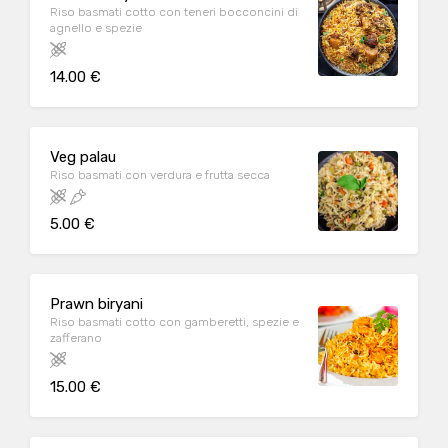
Riso basmati cotto con teneri bocconcini di
agnello e spezie
14.00 €
Veg palau
Riso basmati con verdura e frutta secca
5.00 €
Prawn biryani
Riso basmati cotto con gamberetti, spezie e
zafferano
15.00 €