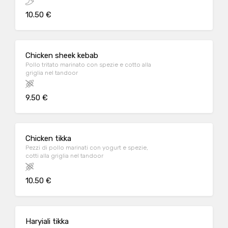
10.50 €
Chicken sheek kebab
Pollo tritato marinato con spezie e cotto alla
griglia nel tandoor
9.50 €
Chicken tikka
Pezzi di pollo marinati con yogurt e spezie,
cotti alla griglia nel tandoor
10.50 €
Haryiali tikka