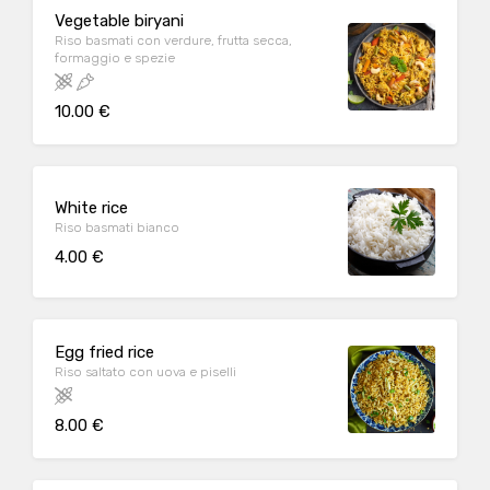
Vegetable biryani
Riso basmati con verdure, frutta secca,
formaggio e spezie
10.00 €
White rice
Riso basmati bianco
4.00 €
Egg fried rice
Riso saltato con uova e piselli
8.00 €