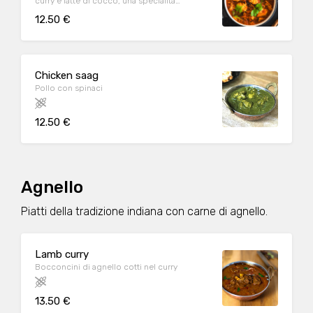
curry e latte di cocco, una specialità
dell’India meridionale
12.50 €
Chicken saag
Pollo con spinaci
12.50 €
Agnello
Piatti della tradizione indiana con carne di agnello.
Lamb curry
Bocconcini di agnello cotti nel curry
13.50 €