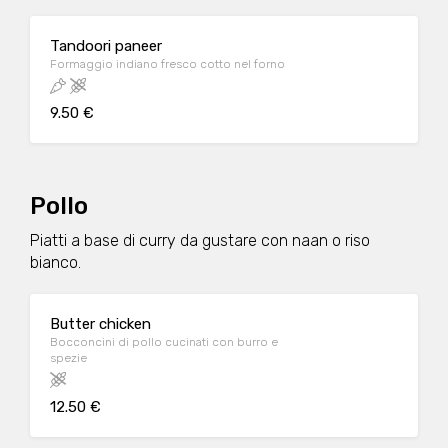
Tandoori paneer
Formaggio indiano fresco cotto nel forno
9.50 €
Pollo
Piatti a base di curry da gustare con naan o riso
bianco.
Butter chicken
Bocconcini di pollo cucinati con burro e
spezie
12.50 €