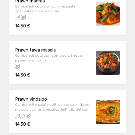
Prawn madras
Gamberetti cotti con curry piccante,
specialità dell'india del sud
14.50 €
Prawn tawa masala
Gamberetti cotti con pomodoro fresco,
peperoni e cipolle
14.50 €
Prawn vindaloo
Gamberetti e patate cotti con salsa vindaloo
molto piccante, specialità dell'india del sud
14.50 €