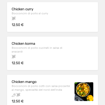
Chicken curry
Bocconcini di pollo al curry
12.50 €
Chicken korma
Bocconcini di pollo cucinati in salsa di
anacardi
12.50 €
Chicken mango
Bocconcini di pollo cotti con salsa piccante
al mango, specialità del nord dell'india
12.50 €