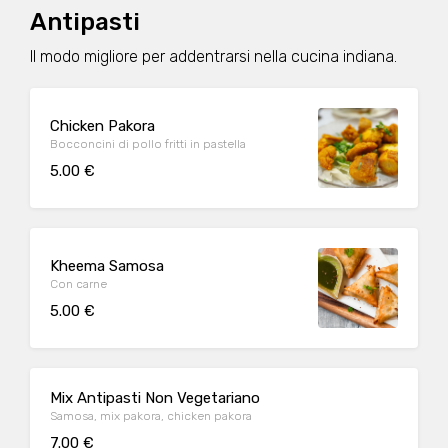
Antipasti
Il modo migliore per addentrarsi nella cucina indiana.
Chicken Pakora
Bocconcini di pollo fritti in pastella
5.00 €
Kheema Samosa
Con carne
5.00 €
Mix Antipasti Non Vegetariano
Samosa, mix pakora, chicken pakora
7.00 €