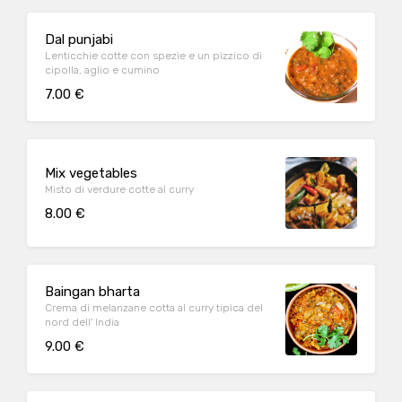
Dal punjabi
Lenticchie cotte con spezie e un pizzico di
cipolla, aglio e cumino
7.00 €
Mix vegetables
Misto di verdure cotte al curry
8.00 €
Baingan bharta
Crema di melanzane cotta al curry tipica del
nord dell' India
9.00 €