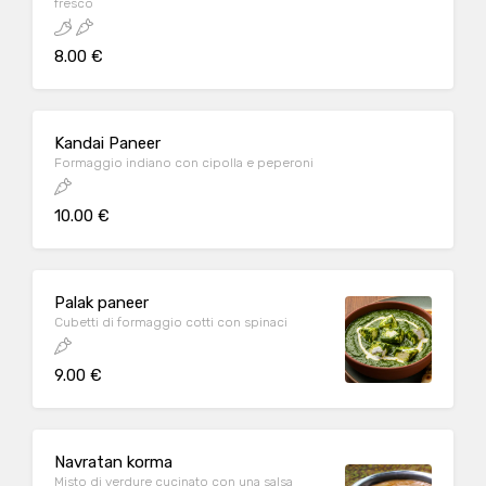
fresco
8.00 €
Kandai Paneer
Formaggio indiano con cipolla e peperoni
10.00 €
Palak paneer
Cubetti di formaggio cotti con spinaci
9.00 €
Navratan korma
Misto di verdure cucinato con una salsa