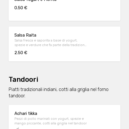
0.50 €
Salsa Raita
Salsa fresca e saporita a base di yogurt,
spezie e verdure che fa parte della tradizione
gastronomica indiana
2.50 €
Tandoori
Piatti tradizionali indiani, cotti alla griglia nel forno
tandoor.
Achari tikka
Pezzi di pollo marinati con yogurt, spezie e
mango piccante, cotti alla griglia nel tandoor