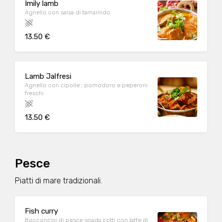
Imily lamb
Agnello con salsa di tamarindo
13.50 €
Lamb Jalfresi
Agnello con cipolle , pomodoro e peperoni
freschi
13.50 €
Pesce
Piatti di mare tradizionali.
Fish curry
Bocconcini di pesce spada cotti con latte di