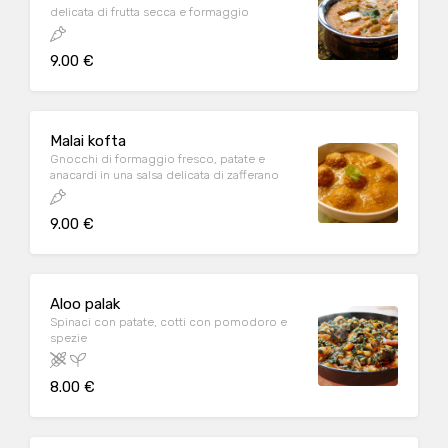
delicata di frutta secca e formaggio
9.00 €
Malai kofta
Gnocchi di formaggio fresco, patate e
anacardi in una salsa delicata di zafferano
9.00 €
Aloo palak
Spinaci con patate, cotti con pomodoro e
spezie
8.00 €