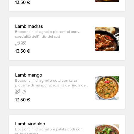
13.50 €
Lamb madras
Bocconcini di agnello piccanti al curry,
specialità dell'india del sud
13.50 €
Lamb mango
Bocconcini di agnello cotti con salsa
piccante di mango, specialità dell'india del
nord
13.50 €
Lamb vindaloo
Bocconcini di agnello e patate cotti con