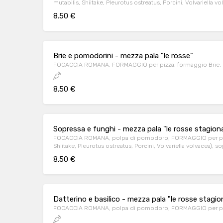
mutabilis, Shiitake, Pleurotus ostreatu
8.50 €
Brie e pomodorini - mezza pala "le rosse"
FOCACCIA ROMANA, FORMAGGIO per pizza, formaggio Brie,
8.50 €
Sopressa e funghi - mezza pala "le rosse stagiona
FOCACCIA ROMANA, polpa di pomodoro, FORMAGGIO per pizza
Shiitake, Pleurotus ostreatus, Porcini, Volvariella volv
8.50 €
Datterino e basilico - mezza pala "le rosse stagion
FOCACCIA ROMANA, polpa di pomodoro, FORMAGGIO per pizz