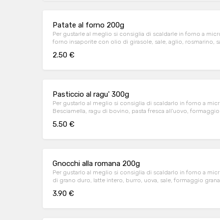
Patate al forno 200g
Per gustarle al meglio si consiglia di scaldarle in forno a mi
forno insaporite con olio di girasole, sale, aglio, rosmarino, 
2.50 €
Pasticcio al ragu' 300g
Per gustarlo al meglio si consiglia di scaldarlo in forno a m
Besciamella, ragu di bovino, pasta fresca all'uovo, formaggi
5.50 €
Gnocchi alla romana 200g
Per gustarlo al meglio si consiglia di scaldarlo in forno a 
di grano duro, latte intero, burro, uova, sale, formaggio gr
3.90 €