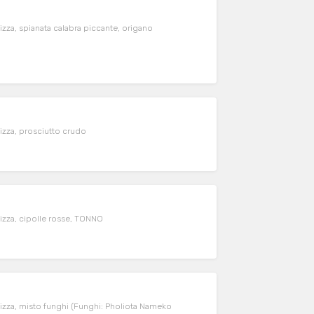
, spianata calabra piccante, origano
za, prosciutto crudo
za, cipolle rosse, TONNO
a, misto funghi (Funghi: Pholiota Nameko