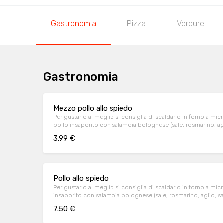
Gastronomia
Pizza
Verdure
Gastronomia
Mezzo pollo allo spiedo
Per gustarlo al meglio si consiglia di scaldarlo in forno a 
pollo insaporito con salamoia bolognese (sale, rosmarino, agl
3.99 €
Pollo allo spiedo
Per gustarlo al meglio si consiglia di scaldarlo in forno a m
insaporito con salamoia bolognese (sale, rosmarino, aglio, sa
7.50 €