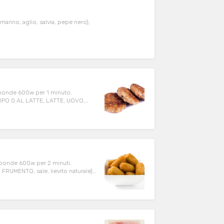
arino, aglio, salvia, pepe nero),
icroonde 600w per 1 minuto.
 TIPO 0 AL LATTE, LATTE, UOVO,
GP,
croonde 600w per 2 minuti.
1, destrosio, aromi naturali,
 all'origine fritto nel punto