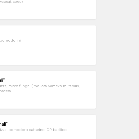
s, Porcini, Volvariella volvacea), speck
 pomodorini
li"
, misto funghi (Pholiota Nameko mutabilis,
acea), sopressa
ali"
a, pomodoro datterino IGP, basilico