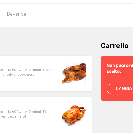
Bevande
Carrello
Non puoi ord
microonde 600w per 2 minuti Mezzo
scelto.
io, salvia, pepe nero)
CAMBIA 
icroonde 600w per 2 minuti Pollo
lvia, pepe nero)