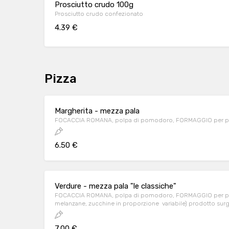
Prosciutto crudo 100g
Prosciutto crudo confezionato
4.39 €
Pizza
Margherita - mezza pala
FOCACCIA ROMANA, polpa di pomodoro, FORMAGGIO per pi
6.50 €
Verdure - mezza pala "le classiche"
FOCACCIA ROMANA, polpa di pomodoro, FORMAGGIO per pizza
melanzane, zucchine in proporzione variabile) 
7.00 €