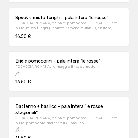
Speck e misto funghi - pala intera "le rosse"
FOCACCIA ROMANA, polpa di pomodoro, FORMAGGIO per
pizza ,misto funghi (Pholiota Nameko mutabilis, Shiitake,
Pleurotus ostreatus, Porcini, Volvariella volvacea), speck
16.50 €
Brie e pomodorini - pala intera "le rosse"
FOCACCIA ROMANA, formaggio Brie, pomodorini
16.50 €
Datterino e basilico - pala intera "le rosse
stagionali"
FOCACCIA ROMANA, polpa di pomodoro, FORMAGGIO per
pizza, pomodoro datterino IGP, basilico