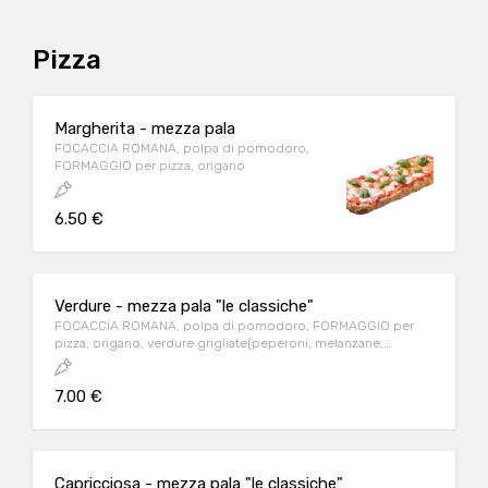
Pizza
Margherita - mezza pala
FOCACCIA ROMANA, polpa di pomodoro,
FORMAGGIO per pizza, origano
6.50 €
Verdure - mezza pala "le classiche"
FOCACCIA ROMANA, polpa di pomodoro, FORMAGGIO per
pizza, origano, verdure grigliate(peperoni, melanzane,
zucchine in proporzione variabile) prodotto surgelato
all'origine
7.00 €
Capricciosa - mezza pala "le classiche"