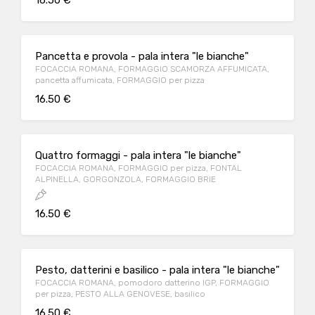
16.50 €
Pancetta e provola - pala intera "le bianche"
FOCACCIA ROMANA, FORMAGGIO SCAMORZA AFFUMICATA,
pancetta affumicata, FORMAGGIO per pizza
16.50 €
Quattro formaggi - pala intera "le bianche"
FOCACCIA ROMANA, FORMAGGIO per pizza, FONTAL
ALPINELLA, GORGONZOLA, FORMAGGIO BRIE
16.50 €
Pesto, datterini e basilico - pala intera "le bianche"
FOCACCIA ROMANA, pomodoro datterino IGP, FORMAGGIO
per pizza, PESTO ALLA GENOVESE, basilico
16.50 €