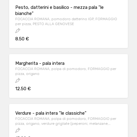
Pesto, datterini e basilico - mezza pala "le
bianche"
FOCACCIA ROMANA, pomodoro datterino IGP, FORMAGGIO
per pizza, PESTO ALLA GENOVESE
8.50 €
Margherita - pala intera
FOCACCIA ROMANA, polpa di pomodoro, FORMAGGIO per
pizza, origano
12.50 €
Verdure - pala intera "le classiche"
FOCACCIA ROMANA, polpa di pomodoro, FORMAGGIO per
pizza, origano, verdure grigliate (peperoni, melanzane,
zucchine in proporzione variabile) prodotto surgelato
all'origine