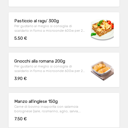
nero
Pasticcio al ragu' 300g
Per gustarlo al meglio si consiglia di
scaldarlo in forno a microonde 600w per 2
minuti. Besciamella, ragu di bovino, pasta
5.50 €
fresca all'uovo, formaggio grana padano
Gnocchi alla romana 200g
Per gustarlo al meglio si consiglia di
scaldarlo in forno a microonde 600w per 2
minuti Semola di grano duro, latte intero,
3.90 €
burro, uova, sale, formaggio grana padano,
noce moscata
Manzo all'inglese 150g
Carne di bovino insaporita con salamoia
bolognese (sale, rosmarino, aglio, salvia,
pepe nero), olio di oliva, sale, rosmarino,
7.50 €
pepe bianco