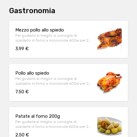
Gastronomia
Mezzo pollo allo spiedo
Per gustarlo al meglio si consiglia di
scaldarlo in forno a microonde 600w per 2
minuti Mezzo pollo insaporito con salamoia
3.99 €
bolognese (sale, rosmarino, aglio, salvia,
pepe nero)
Pollo allo spiedo
Per gustarlo al meglio si consiglia di
scaldarlo in forno a microonde 600w per 2
minuti Pollo insaporito con salamoia
7.50 €
bolognese (sale, rosmarino, aglio, salvia,
pepe nero)
Patate al forno 200g
Per gustarle al meglio si consiglia di
scaldarle in forno a microonde 600w per 2
minuti Patate al forno insaporite con olio di
2.50 €
girasole, sale, aglio, rosmarino, salvia, pepe