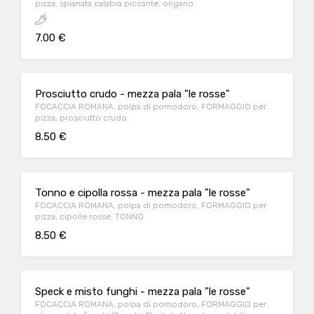
pizza, spianata calabra piccante, origano
7.00 €
Prosciutto crudo - mezza pala "le rosse"
FOCACCIA ROMANA, polpa di pomodoro, FORMAGGIO per
pizza, prosciutto crudo
8.50 €
Tonno e cipolla rossa - mezza pala "le rosse"
FOCACCIA ROMANA, polpa di pomodoro, FORMAGGIO per
pizza, cipolle rosse, TONNO
8.50 €
Speck e misto funghi - mezza pala "le rosse"
FOCACCIA ROMANA, polpa di pomodoro, FORMAGGIO per