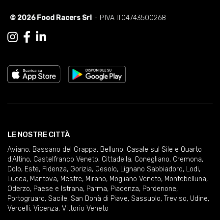
© 2026 Food Racers Srl
- P.IVA IT04743500268
LE NOSTRE CITTÀ
Aviano
,
Bassano del Grappa
,
Belluno
,
Casale sul Sile e Quarto
d'Altino
,
Castelfranco Veneto
,
Cittadella
,
Conegliano
,
Cremona
,
Dolo
,
Este
,
Fidenza
,
Gorizia
,
Jesolo
,
Lignano Sabbiadoro
,
Lodi
,
Lucca
,
Mantova
,
Mestre
,
Mirano
,
Mogliano Veneto
,
Montebelluna
,
Oderzo
,
Paese e Istrana
,
Parma
,
Piacenza
,
Pordenone
,
Portogruaro
,
Sacile
,
San Donà di Piave
,
Sassuolo
,
Treviso
,
Udine
,
Vercelli
,
Vicenza
,
Vittorio Veneto