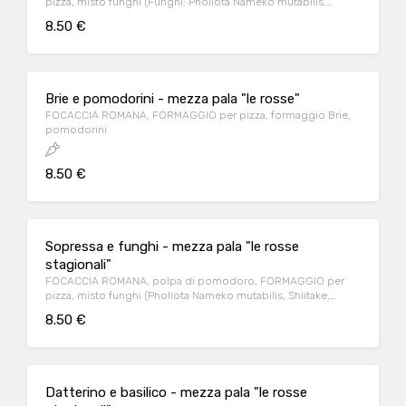
pizza, misto funghi (Funghi: Pholiota Nameko mutabilis,
Shiitake, Pleurotus ostreatus, Porcini, Volvariella volvacea),
8.50 €
speck
Brie e pomodorini - mezza pala "le rosse"
FOCACCIA ROMANA, FORMAGGIO per pizza, formaggio Brie,
pomodorini
8.50 €
Sopressa e funghi - mezza pala "le rosse
stagionali"
FOCACCIA ROMANA, polpa di pomodoro, FORMAGGIO per
pizza, misto funghi (Pholiota Nameko mutabilis, Shiitake,
Pleurotus ostreatus, Porcini, Volvariella volvacea), sopressa
8.50 €
Datterino e basilico - mezza pala "le rosse