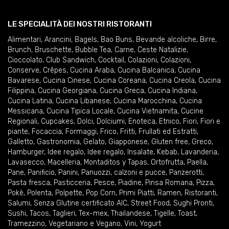
LE SPECIALITÀ DEI NOSTRI RISTORANTI
Alimentari
,
Arancini
,
Bagels
,
Bao Buns
,
Bevande alcoliche
,
Birre
,
Brunch
,
Bruschette
,
Bubble Tea
,
Carne
,
Ceste Natalizie
,
Cioccolato
,
Club Sandwich
,
Cocktail
,
Colazioni
,
Colazioni
,
Conserve
,
Crêpes
,
Cucina Araba
,
Cucina Balcanica
,
Cucina
Bavarese
,
Cucina Cinese
,
Cucina Coreana
,
Cucina Creola
,
Cucina
Filippina
,
Cucina Georgiana
,
Cucina Greca
,
Cucina Indiana
,
Cucina Latina
,
Cucina Libanese
,
Cucina Marocchina
,
Cucina
Messicana
,
Cucina Tipica Locale
,
Cucina Vietnamita
,
Cucine
Regionali
,
Cupcakes
,
Dolci
,
Dolciumi
,
Enoteca
,
Etnico
,
Fiori
,
Fiori e
piante
,
Focaccia
,
Formaggi
,
Frico
,
Fritti
,
Frullati ed Estratti
,
Galletto
,
Gastronomia
,
Gelato
,
Giapponese
,
Gluten free
,
Greco
,
Hamburger
,
Idee regalo
,
Idee regalo
,
Insalate
,
Kebab
,
Lavanderia
,
Lavasecco
,
Macelleria
,
Montaditos y Tapas
,
Ortofrutta
,
Paella
,
Pane
,
Panificio
,
Panini
,
Panuozzi, calzoni e pucce
,
Panzerotti
,
Pasta fresca
,
Pasticceria
,
Pesce
,
Piadine
,
Pinsa Romana
,
Pizza
,
Pokè
,
Polenta
,
Polpette
,
Pop Corn
,
Primi Piatti
,
Ramen
,
Ristoranti
,
Salumi
,
Senza Glutine certificato AIC
,
Street Food
,
Sughi Pronti
,
Sushi
,
Tacos
,
Taglieri
,
Tex-mex
,
Thailandese
,
Tigelle
,
Toast
,
Tramezzino
,
Vegetariano e Vegano
,
Vini
,
Yogurt