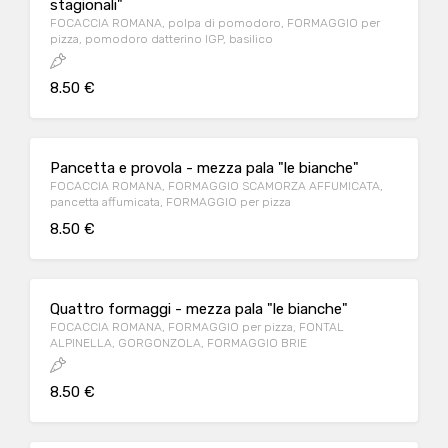
stagionali"
FOCACCIA ROMANA, polpa di pomodoro, FORMAGGIO per
pizza, pomodoro datterino IGP, basilico
8.50 €
Pancetta e provola - mezza pala "le bianche"
FOCACCIA ROMANA, FORMAGGIO SCAMORZA AFFUMICATA,
pancetta affumicata, FORMAGGIO per pizza
8.50 €
Quattro formaggi - mezza pala "le bianche"
FOCACCIA ROMANA, FORMAGGIO per pizza, FONTAL
ALPINELLA, GORGONZOLA, FORMAGGIO BRIE
8.50 €