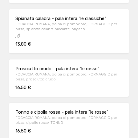
Spianata calabra - pala intera "le classiche"
FOCACCIA ROMANA, polpa di pomodoro, FORMAGGIO per
pizza, spianata calabra piccante, origano
13.80 €
Prosciutto crudo - pala intera "le rosse"
FOCACCIA ROMANA, polpa di pomodoro, FORMAGGIO per
pizza, prosciutto crudo
16.50 €
Tonno e cipolla rossa - pala intera "le rosse"
FOCACCIA ROMANA, polpa di pomodoro, FORMAGGIO per
pizza, cipolle rosse, TONNO
16.50 €