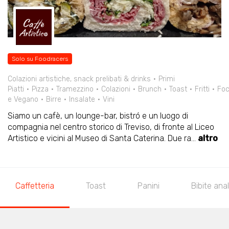
Solo su Foodracers
Colazioni artistiche, snack prelibati & drinks
Primi
Piatti
Pizza
Tramezzino
Colazioni
Brunch
Toast
Fritti
Foc
e Vegano
Birre
Insalate
Vini
Siamo un cafè, un lounge-bar, bistró e un luogo di
compagnia nel centro storico di Treviso, di fronte al Liceo
Artistico e vicini al Museo di Santa Caterina. Due ra
...
altro
Caffetteria
Toast
Panini
Bibite ana