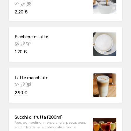
2.20 €
Bicchiere di latte
1.20 €
Latte macchiato
2.90 €
Succhi di frutta (200ml)
Ace, pompelmo, mela, arancia, pesca, pera,
etc. Indicare nelle note quale si vuole