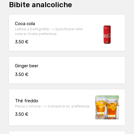
Bibite analcoliche
Coca cola
Lattina o bottiglietta--> Specificare nelle
note la Vostra preferenza
3.50 €
Ginger beer
3.50 €
Thè freddo
Pesca o limone --> Indicare la Vs. preferenza
3.50 €