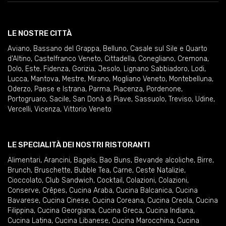
LE NOSTRE CITTÀ
Aviano
,
Bassano del Grappa
,
Belluno
,
Casale sul Sile e Quarto
d'Altino
,
Castelfranco Veneto
,
Cittadella
,
Conegliano
,
Cremona
,
Dolo
,
Este
,
Fidenza
,
Gorizia
,
Jesolo
,
Lignano Sabbiadoro
,
Lodi
,
Lucca
,
Mantova
,
Mestre
,
Mirano
,
Mogliano Veneto
,
Montebelluna
,
Oderzo
,
Paese e Istrana
,
Parma
,
Piacenza
,
Pordenone
,
Portogruaro
,
Sacile
,
San Donà di Piave
,
Sassuolo
,
Treviso
,
Udine
,
Vercelli
,
Vicenza
,
Vittorio Veneto
LE SPECIALITÀ DEI NOSTRI RISTORANTI
Alimentari
,
Arancini
,
Bagels
,
Bao Buns
,
Bevande alcoliche
,
Birre
,
Brunch
,
Bruschette
,
Bubble Tea
,
Carne
,
Ceste Natalizie
,
Cioccolato
,
Club Sandwich
,
Cocktail
,
Colazioni
,
Colazioni
,
Conserve
,
Crêpes
,
Cucina Araba
,
Cucina Balcanica
,
Cucina
Bavarese
,
Cucina Cinese
,
Cucina Coreana
,
Cucina Creola
,
Cucina
Filippina
,
Cucina Georgiana
,
Cucina Greca
,
Cucina Indiana
,
Cucina Latina
,
Cucina Libanese
,
Cucina Marocchina
,
Cucina