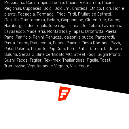
Messicana
,
Cucina Tipica Locale
,
Cucina Vietnamita
,
Cucine
Regionali
,
Cupcakes
,
Dolci
,
Dolciumi
,
Enoteca
,
Etnico
,
Fiori
,
Fiori e
piante
,
Focaccia
,
Formaggi
,
Frico
,
Fritti
,
Frullati ed Estratti
,
Galletto
,
Gastronomia
,
Gelato
,
Giapponese
,
Gluten free
,
Greco
,
Hamburger
,
Idee regalo
,
Idee regalo
,
Insalate
,
Kebab
,
Lavanderia
,
Lavasecco
,
Macelleria
,
Montaditos y Tapas
,
Ortofrutta
,
Paella
,
Pane
,
Panificio
,
Panini
,
Panuozzi, calzoni e pucce
,
Panzerotti
,
Pasta fresca
,
Pasticceria
,
Pesce
,
Piadine
,
Pinsa Romana
,
Pizza
,
Pokè
,
Polenta
,
Polpette
,
Pop Corn
,
Primi Piatti
,
Ramen
,
Ristoranti
,
Salumi
,
Senza Glutine certificato AIC
,
Street Food
,
Sughi Pronti
,
Sushi
,
Tacos
,
Taglieri
,
Tex-mex
,
Thailandese
,
Tigelle
,
Toast
,
Tramezzino
,
Vegetariano e Vegano
,
Vini
,
Yogurt