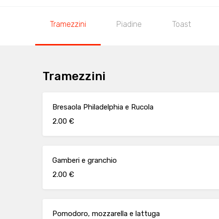
Tramezzini
Piadine
Toast
Tramezzini
Bresaola Philadelphia e Rucola
2.00 €
Gamberi e granchio
2.00 €
Pomodoro, mozzarella e lattuga