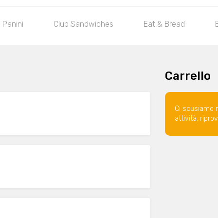
Panini
Club Sandwiches
Eat & Bread
Carrello
Ci scusiamo 
attività, ripr