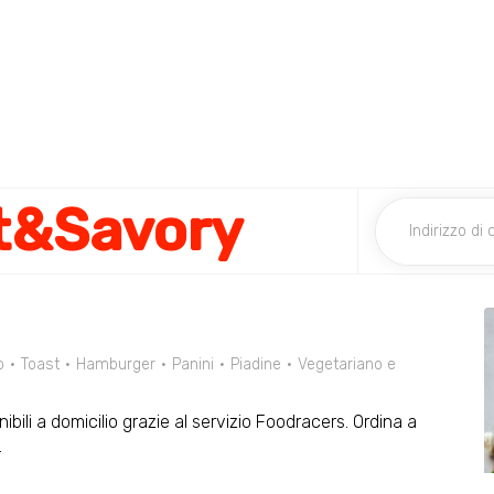
t&Savory
o
Toast
Hamburger
Panini
Piadine
Vegetariano e
ili a domicilio grazie al servizio Foodracers. Ordina a
.