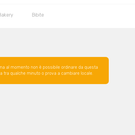
Bakery
Bibite
ma al momento non è possibile ordinare da questa
ova tra qualche minuto o prova a cambiare locale.