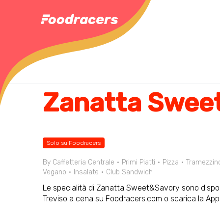
Zanatta Swee
Solo su Foodracers
By Caffetteria Centrale
Primi Piatti
Pizza
Tramezzin
Vegano
Insalate
Club Sandwich
Le specialità di Zanatta Sweet&Savory sono disponib
Treviso a cena su Foodracers.com o scarica la App