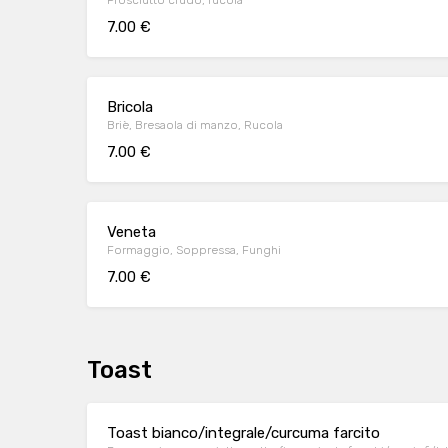
Prosciutto crudo, rucola
7.00 €
Bricola
Briè, Bresaola di manzo, Rucola
7.00 €
Veneta
Formaggio, Soppressa, Funghi
7.00 €
Toast
Toast bianco/integrale/curcuma farcito