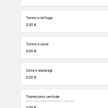
Tonno e lattuga
2.00 €
Tonno e uova
2.00 €
Uova e asparagi
2.00 €
Tramezzino centrale
Uova, pancetta affumicata e Lattuga
2.00 €