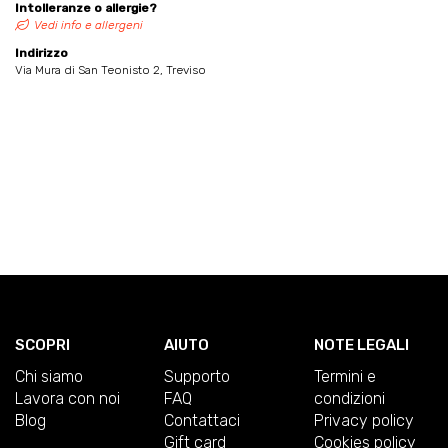
Intolleranze o allergie?
Vedi info e allergeni
Indirizzo
Via Mura di San Teonisto 2, Treviso
SCOPRI
AIUTO
NOTE LEGALI
Chi siamo
Supporto
Termini e
Lavora con noi
FAQ
condizioni
Blog
Contattaci
Privacy policy
Gift card
Cookies policy