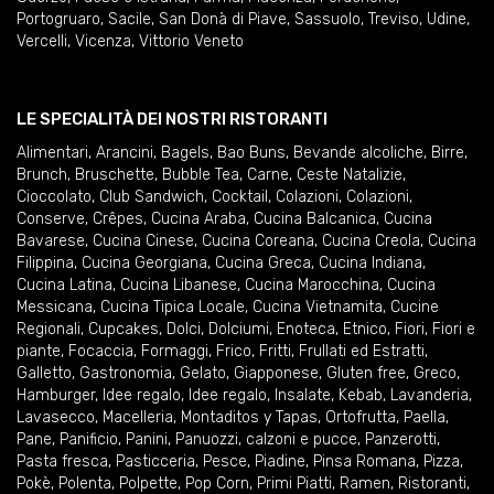
Portogruaro
,
Sacile
,
San Donà di Piave
,
Sassuolo
,
Treviso
,
Udine
,
Vercelli
,
Vicenza
,
Vittorio Veneto
LE SPECIALITÀ DEI NOSTRI RISTORANTI
Alimentari
,
Arancini
,
Bagels
,
Bao Buns
,
Bevande alcoliche
,
Birre
,
Brunch
,
Bruschette
,
Bubble Tea
,
Carne
,
Ceste Natalizie
,
Cioccolato
,
Club Sandwich
,
Cocktail
,
Colazioni
,
Colazioni
,
Conserve
,
Crêpes
,
Cucina Araba
,
Cucina Balcanica
,
Cucina
Bavarese
,
Cucina Cinese
,
Cucina Coreana
,
Cucina Creola
,
Cucina
Filippina
,
Cucina Georgiana
,
Cucina Greca
,
Cucina Indiana
,
Cucina Latina
,
Cucina Libanese
,
Cucina Marocchina
,
Cucina
Messicana
,
Cucina Tipica Locale
,
Cucina Vietnamita
,
Cucine
Regionali
,
Cupcakes
,
Dolci
,
Dolciumi
,
Enoteca
,
Etnico
,
Fiori
,
Fiori e
piante
,
Focaccia
,
Formaggi
,
Frico
,
Fritti
,
Frullati ed Estratti
,
Galletto
,
Gastronomia
,
Gelato
,
Giapponese
,
Gluten free
,
Greco
,
Hamburger
,
Idee regalo
,
Idee regalo
,
Insalate
,
Kebab
,
Lavanderia
,
Lavasecco
,
Macelleria
,
Montaditos y Tapas
,
Ortofrutta
,
Paella
,
Pane
,
Panificio
,
Panini
,
Panuozzi, calzoni e pucce
,
Panzerotti
,
Pasta fresca
,
Pasticceria
,
Pesce
,
Piadine
,
Pinsa Romana
,
Pizza
,
Pokè
,
Polenta
,
Polpette
,
Pop Corn
,
Primi Piatti
,
Ramen
,
Ristoranti
,