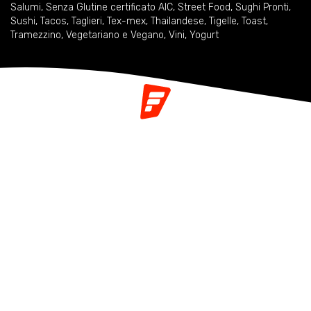
Salumi
,
Senza Glutine certificato AIC
,
Street Food
,
Sughi Pronti
,
Sushi
,
Tacos
,
Taglieri
,
Tex-mex
,
Thailandese
,
Tigelle
,
Toast
,
Tramezzino
,
Vegetariano e Vegano
,
Vini
,
Yogurt