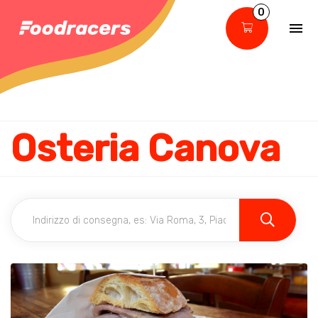
0
Osteria Canova