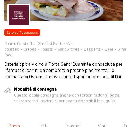
Solo su Foodracers
Panini, Cicchetti e Gustosi Piatti
Main
courses
Crêpes
Toasts
Sandwiches
Desserts
Beer
Wine
food
Osteria tipica vicino a Porta Santi Quaranta conosciuta per
i fantastici panini da comporre a proprio piacimento! Le
specialità di Osteria Canova sono disponibili con co
...
altro
Modalità di consegna
Questo locale consegna anche con i propri fattorini, potrai
selezionare le opzioni di consegna disponibili in seguito.
Panini
Fritti
Toastini
Vini
Bi