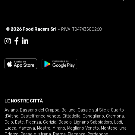
© 2026 Food Racers Srl
- P.IVA IT04743500268
LE NOSTRE CITTÀ
Aviano
,
Bassano del Grappa
,
Belluno
,
Casale sul Sile e Quarto
d'Altino
,
Castelfranco Veneto
,
Cittadella
,
Conegliano
,
Cremona
,
Dolo
,
Este
,
Fidenza
,
Gorizia
,
Jesolo
,
Lignano Sabbiadoro
,
Lodi
,
Lucca
,
Mantova
,
Mestre
,
Mirano
,
Mogliano Veneto
,
Montebelluna
,
Oderzo
,
Paese e Istrana
,
Parma
,
Piacenza
,
Pordenone
,