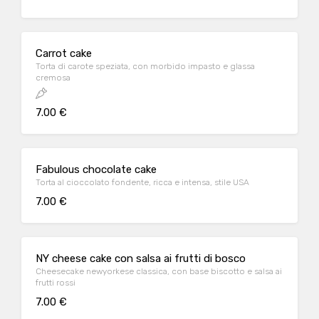
Carrot cake
Torta di carote speziata, con morbido impasto e glassa
cremosa
7.00 €
Fabulous chocolate cake
Torta al cioccolato fondente, ricca e intensa, stile USA
7.00 €
NY cheese cake con salsa ai frutti di bosco
Cheesecake newyorkese classica, con base biscotto e salsa ai
frutti rossi
7.00 €