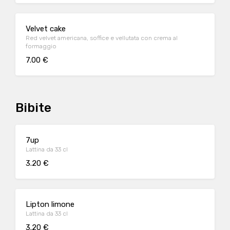
Velvet cake
Red velvet americana, soffice e vellutata con crema al
formaggio
7.00 €
Bibite
7up
Lattina da 33 cl
3.20 €
Lipton limone
Lattina da 33 cl
3.20 €