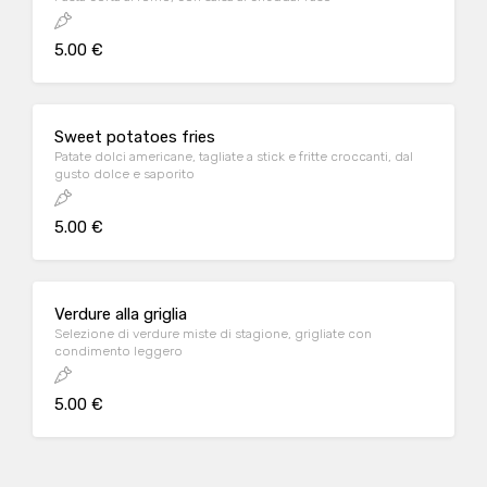
5.00 €
Sweet potatoes fries
Patate dolci americane, tagliate a stick e fritte croccanti, dal
gusto dolce e saporito
5.00 €
Verdure alla griglia
Selezione di verdure miste di stagione, grigliate con
condimento leggero
5.00 €