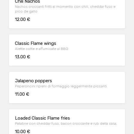
Chili Nachos
Nachos croccanti fritti al momento con chili, cheddar fuso e
pico de gallo
12.00 €
Classic Flame wings
Alette cotte e affumicate al BBQ
13.00 €
Jalapeno poppers
Peperoncini ripieni di formaggio leggermente piccanti
11.00 €
Loaded Classic Flame fries
Patatine con cheddar fuso, bacon croccante e rub della casa.
10.00 €