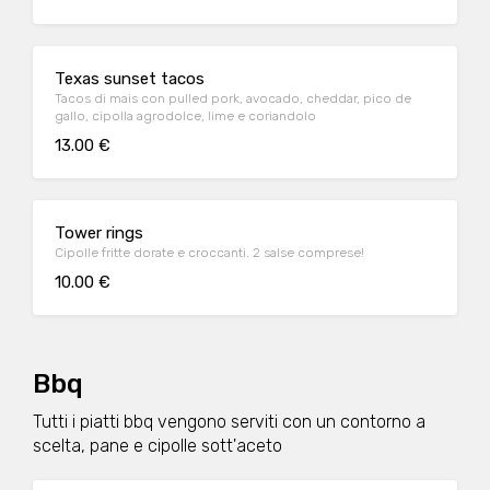
Texas sunset tacos
Tacos di mais con pulled pork, avocado, cheddar, pico de
gallo, cipolla agrodolce, lime e coriandolo
13.00 €
Tower rings
Cipolle fritte dorate e croccanti. 2 salse comprese!
10.00 €
Bbq
Tutti i piatti bbq vengono serviti con un contorno a
scelta, pane e cipolle sott'aceto