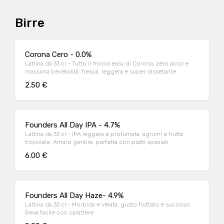
Birre
Corona Cero - 0.0%
Lattina da 33 cl - Tutto il mood easy di Corona, zero alcol e
massima bevebilità: fresca, leggera e super dissetante
2.50 €
Founders All Day IPA - 4.7%
Lattina da 33 cl - IPA leggera e profumata, agrumi e frutta
tropicale. Amaro gentile, perfetta con piatti speziati
6.00 €
Founders All Day Haze- 4.9%
Lattina da 33 cl - Morbida e velata, gusto fruttato e succoso.
Beva facile con carattere