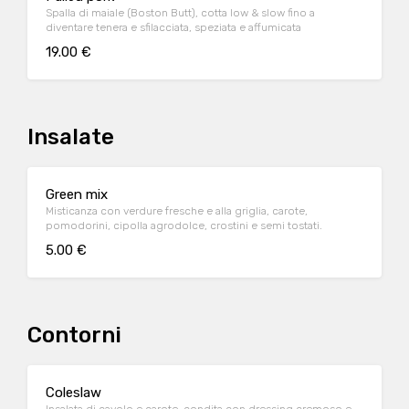
Spalla di maiale (Boston Butt), cotta low & slow fino a
diventare tenera e sfilacciata, speziata e affumicata
19.00 €
Insalate
Green mix
Misticanza con verdure fresche e alla griglia, carote,
pomodorini, cipolla agrodolce, crostini e semi tostati.
5.00 €
Contorni
Coleslaw