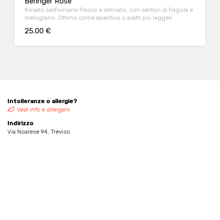
Beringer Rosè
Rosato californiano fresco e delicato, con sentori di fragola e
melograno. Ottimo come aperitivo o piatti più leggeri
25.00 €
Intolleranze o allergie?
Vedi info e allergeni
Indirizzo
Via Noalese 94, Treviso