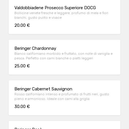
Valdobbiadene Prosecco Superiore DOCG
Bollicine venete fresche e leggere, profumo di mela e fiori
bianchi, gusto pulito e vivace
20.00 €
Beringer Chardonnay
Bianco californiano morbido e fruttato, con note di vaniglia e
pesca. Perfetto con carni bianche o piatti leggeri
25.00 €
Beringer Cabernet Sauvignon
Rosso californiano intenso e profumato di frutti neri, gusto
pieno e armonioso. Ideale con carni alla griglia
30.00 €