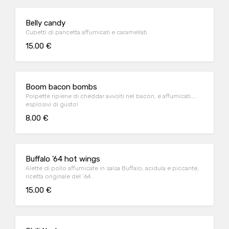
Belly candy
Cubetti di pancetta affumicati e caramellati
15.00 €
Boom bacon bombs
Polpette ripiene di cheddar avvolti nel bacon, e affumicati....
esplosivi di gusto!
8.00 €
Buffalo '64 hot wings
Alette di pollo affumicate in salsa Buffalo, acidula e piccante,
ricetta originale del ’64.
15.00 €