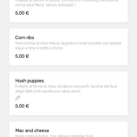
Insalata di cavolo e carote, condita con dressing cremoso e,
come dice Mario "yannis ontoppa" !
5.00 €
Corn ribs
Pannocchia di mais fresca, tagliata a coste condita con spezie
cajun e lime e cotta in forno
5.00 €
Hush puppies
Frittelle di farina di mais, dorate e croccanti, tipiche del Sud
degli Stati Uniti servite con salsa ranch
5.00 €
Mac and cheese
Pasta corta al forno, con salsa al cheddar fuso