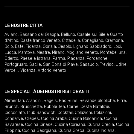
LE NOSTRE CITTÀ
Aviano
,
Bassano del Grappa
,
Belluno
,
Casale sul Sile e Quarto
d'Altino
,
Castelfranco Veneto
,
Cittadella
,
Conegliano
,
Cremona
,
Dolo
,
Este
,
Fidenza
,
Gorizia
,
Jesolo
,
Lignano Sabbiadoro
,
Lodi
,
Lucca
,
Mantova
,
Mestre
,
Mirano
,
Mogliano Veneto
,
Montebelluna
,
Oderzo
,
Paese e Istrana
,
Parma
,
Piacenza
,
Pordenone
,
Portogruaro
,
Sacile
,
San Donà di Piave
,
Sassuolo
,
Treviso
,
Udine
,
Vercelli
,
Vicenza
,
Vittorio Veneto
LE SPECIALITÀ DEI NOSTRI RISTORANTI
Alimentari
,
Arancini
,
Bagels
,
Bao Buns
,
Bevande alcoliche
,
Birre
,
Brunch
,
Bruschette
,
Bubble Tea
,
Carne
,
Ceste Natalizie
,
Cioccolato
,
Club Sandwich
,
Cocktail
,
Colazioni
,
Colazioni
,
Conserve
,
Crêpes
,
Cucina Araba
,
Cucina Balcanica
,
Cucina
Bavarese
,
Cucina Cinese
,
Cucina Coreana
,
Cucina Creola
,
Cucina
Filippina
,
Cucina Georgiana
,
Cucina Greca
,
Cucina Indiana
,