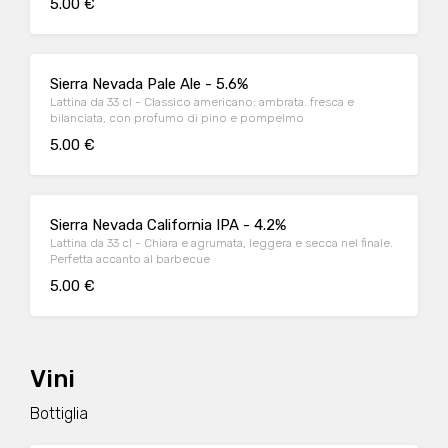
5.00 €
Sierra Nevada Pale Ale - 5.6%
Lattina da 33 cl - Classico americano: ambrata. fresca e
bilanciata, con profumo di pino e pompelmo
5.00 €
Sierra Nevada California IPA - 4.2%
Lattina da 33 cl - Chiara e agrumata, leggera e secca nel finale.
Perfetta accanto al barbecue
5.00 €
Vini
Bottiglia