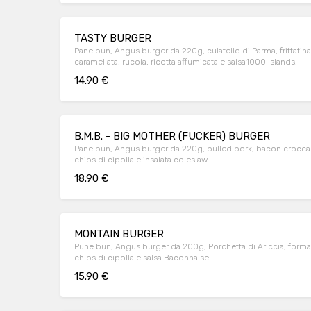
TASTY BURGER
Pane bun, Angus burger da 220g, culatello di Parma, frittatina
caramellata, rucola, ricotta affumicata e salsa1000 Islands.
14.90 €
B.M.B. - BIG MOTHER (FUCKER) BURGER
Pane bun, Angus burger da 220g, pulled pork, bacon croccan
chips di cipolla e insalata coleslaw.
18.90 €
MONTAIN BURGER
Pune bun, Angus burger da 200g, Porchetta di Ariccia, formag
chips di cipolla e salsa Baconnaise.
15.90 €