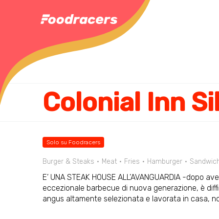
Colonial Inn Si
Solo su Foodracers
Burger & Steaks
Meat
Fries
Hamburger
Sandwic
E’ UNA STEAK HOUSE ALL’AVANGUARDIA -dopo aver as
eccezionale barbecue di nuova generazione, è diffi
angus altamente selezionata e lavorata in casa, n