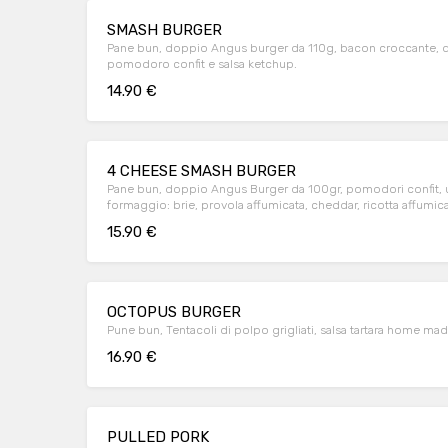
SMASH BURGER
Pane bun, doppio Angus burger da 110g, bacon croccante, dop
pomodoro confit e salsa ketchup.
14.90 €
4 CHEESE SMASH BURGER
Pane bun, doppio Angus Burger da 100gr, pomodori confit, uo
formaggio: brie, provola affumicata, cheddar, ricotta affumic
15.90 €
OCTOPUS BURGER
Pune bun, Tentacoli di polpo grigliati, salsa tartara home ma
16.90 €
PULLED PORK