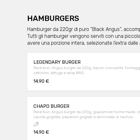
HAMBURGERS
Hamburger da 220gr di puro “Black Angus”, accompa
Tutti gli hamburger vengono serviti con una piccola 
avere una porzione intera, selezionate l'extra dalle
LEGENDARY BURGER
Pane bun, Angus burger da 220g, bacon croccante, formaggio 
cetriolini, lattuga e salsa BBQ.
14.90 €
CHAPO BURGER
Pane bun, Angus burger da 220g, guacamole home made, che
cipolla grigliata, peperoni grigliati e sbriciolata di nachos.
14.90 €