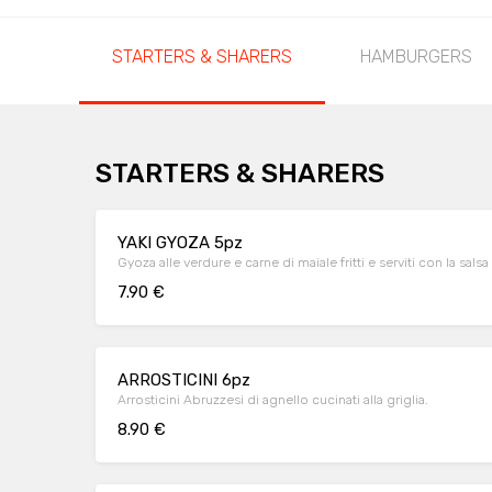
STARTERS & SHARERS
HAMBURGERS
STARTERS & SHARERS
YAKI GYOZA 5pz
Gyoza alle verdure e carne di maiale fritti e s
7.90 €
ARROSTICINI 6pz
Arrosticini Abruzzesi di agnello cucinati alla griglia.
8.90 €