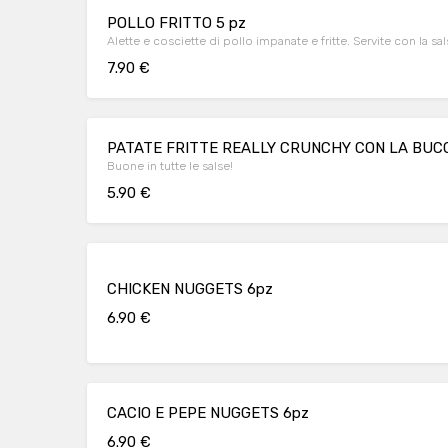
POLLO FRITTO 5 pz
Alette e cosciette di pollo impanate e fritte. Servite con la s
7.90 €
PATATE FRITTE REALLY CRUNCHY CON LA BUC
Buone in tutte le salse!
5.90 €
CHICKEN NUGGETS 6pz
6.90 €
CACIO E PEPE NUGGETS 6pz
6.90 €