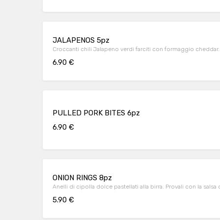
JALAPENOS 5pz
Croccanti chili Jalapeno verdi farciti con formaggio cheddar. P
6.90 €
PULLED PORK BITES 6pz
6.90 €
ONION RINGS 8pz
Anelli di cipolla dolce pastellati alla birra. Provali con la sals
5.90 €