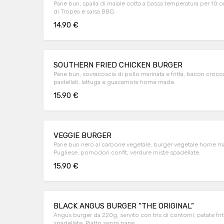
Pane bun, spalla di maiale cotta a bassa temperatura per 10 ore 
di Tropea e salsa BBQ.
14.90 €
SOUTHERN FRIED CHICKEN BURGER
Pane bun, sovracoscia di pollo marinata e fritta, bacon crocc
pastellati, lattuga e guacamole home made.
15.90 €
VEGGIE BURGER
Pane bun nero al carbone vegetale, burger vegetale home mad
Pugliese, pomodori confit, verdure miste spadellate.
15.90 €
BLACK ANGUS BURGER “THE ORIGINAL”
Angus burger da 220g, servito con tris di contorni: patate frit
spadellate. Piatto senza pane.