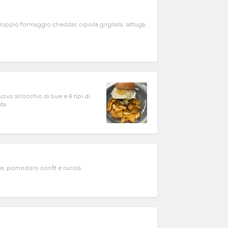
pio formaggio cheddar, cipolla grigliata, lattuga,
vo all’occhio di bue e 4 tipi di
ata
de, pomodoro confit e rucola.