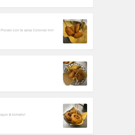
rovali con la salsa Colonial Inn!
a cajun & tomato!