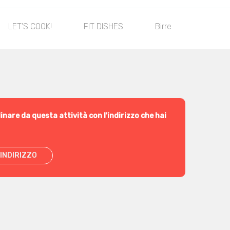
LET’S COOK!
FIT DISHES
Birre
Bibite
inare da questa attività con l'indirizzo che hai
INDIRIZZO