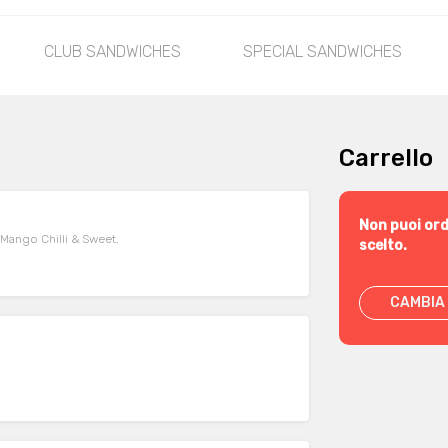
CLUB SANDWICHES
SPECIAL SANDWICHES
Carrello
Non puoi ord
erviti con la salsa Mango Chilli & Sweet.
scelto.
CAMBIA 