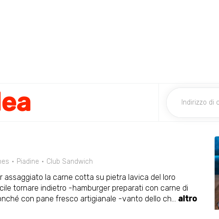
lea
hes
Piadine
Club Sandwich
saggiato la carne cotta su pietra lavica del loro
cile tornare indietro -hamburger preparati con carne di
onché con pane fresco artigianale -vanto dello ch
...
altro