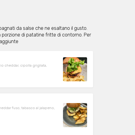
gnati da salse che ne esaltano il gusto.
porzione di patatine fritte di contorno. Per
 aggiunte
cheddar, cipolla grigliata,
ddar fuso, tabasco al jalapeno,