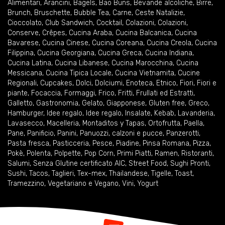
Alimentari
,
Arancini
,
Bagels
,
Bao Buns
,
Bevande alcoliche
,
Birre
,
Brunch
,
Bruschette
,
Bubble Tea
,
Carne
,
Ceste Natalizie
,
Cioccolato
,
Club Sandwich
,
Cocktail
,
Colazioni
,
Colazioni
,
Conserve
,
Crêpes
,
Cucina Araba
,
Cucina Balcanica
,
Cucina
Bavarese
,
Cucina Cinese
,
Cucina Coreana
,
Cucina Creola
,
Cucina
Filippina
,
Cucina Georgiana
,
Cucina Greca
,
Cucina Indiana
,
Cucina Latina
,
Cucina Libanese
,
Cucina Marocchina
,
Cucina
Messicana
,
Cucina Tipica Locale
,
Cucina Vietnamita
,
Cucine
Regionali
,
Cupcakes
,
Dolci
,
Dolciumi
,
Enoteca
,
Etnico
,
Fiori
,
Fiori e
piante
,
Focaccia
,
Formaggi
,
Frico
,
Fritti
,
Frullati ed Estratti
,
Galletto
,
Gastronomia
,
Gelato
,
Giapponese
,
Gluten free
,
Greco
,
Hamburger
,
Idee regalo
,
Idee regalo
,
Insalate
,
Kebab
,
Lavanderia
,
Lavasecco
,
Macelleria
,
Montaditos y Tapas
,
Ortofrutta
,
Paella
,
Pane
,
Panificio
,
Panini
,
Panuozzi, calzoni e pucce
,
Panzerotti
,
Pasta fresca
,
Pasticceria
,
Pesce
,
Piadine
,
Pinsa Romana
,
Pizza
,
Pokè
,
Polenta
,
Polpette
,
Pop Corn
,
Primi Piatti
,
Ramen
,
Ristoranti
,
Salumi
,
Senza Glutine certificato AIC
,
Street Food
,
Sughi Pronti
,
Sushi
,
Tacos
,
Taglieri
,
Tex-mex
,
Thailandese
,
Tigelle
,
Toast
,
Tramezzino
,
Vegetariano e Vegano
,
Vini
,
Yogurt