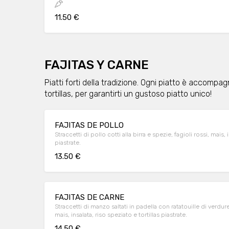
11.50 €
FAJITAS Y CARNE
Piatti forti della tradizione. Ogni piatto è accompag
tortillas, per garantirti un gustoso piatto unico!
FAJITAS DE POLLO
Straccetti di pollo cotti alla birra e spezie, fagioli rossi, mais, 
piastrate.
13.50 €
FAJITAS DE CARNE
Straccetti di manzo saltati in padella con ratatouille di verdur
mais, insalata, riso speziato e tortillas piastrate.
14.50 €