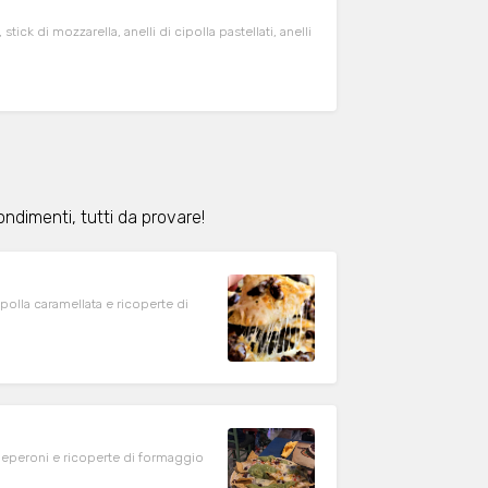
tick di mozzarella, anelli di cipolla pastellati, anelli
ondimenti, tutti da provare!
ipolla caramellata e ricoperte di
 peperoni e ricoperte di formaggio