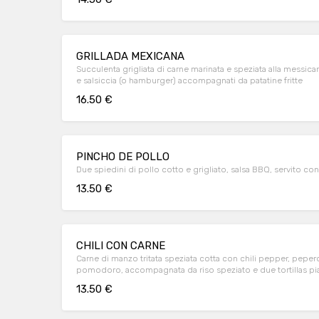
GRILLADA MEXICANA
Succulenta grigliata di carne marinata e speziata alla messica
e salsiccia (o hamburger) accompagnati da patatine fritte
16.50 €
PINCHO DE POLLO
Due spiedini di pollo cotto e grigliato, salsa BBQ, servito con f
13.50 €
CHILI CON CARNE
Carne di manzo tritata speziata cotta con chili pepper, pepero
pomodoro, accompagnata da riso speziato e due tortillas pia
13.50 €