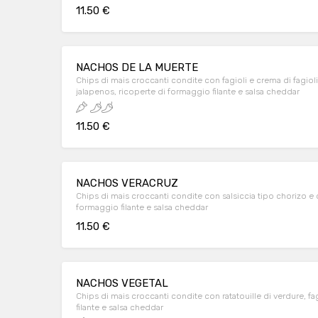
11.50 €
NACHOS DE LA MUERTE
Chips di mais croccanti condite con fagioli e crema di fagioli, 
jalapenos, ricoperte di formaggio filante e salsa cheddar
11.50 €
NACHOS VERACRUZ
Chips di mais croccanti condite con salsiccia tipo chorizo e c
formaggio filante e salsa cheddar
11.50 €
NACHOS VEGETAL
Chips di mais croccanti condite con ratatouille di verdure, fa
filante e salsa cheddar