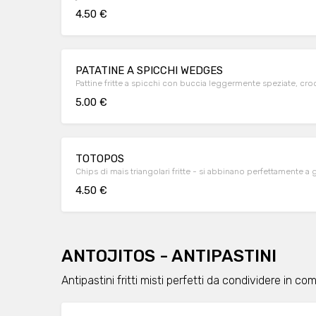
4.50 €
PATATINE A SPICCHI WEDGES
Pattine fritte a spicchi con buccia leggermente speziate, cro
5.00 €
TOTOPOS
Chips di mais triangolari fritte - si abbinano perfettamente a
4.50 €
ANTOJITOS - ANTIPASTINI
Antipastini fritti misti perfetti da condividere in c