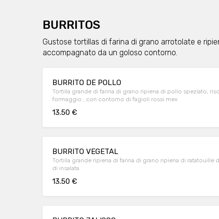
BURRITOS
Gustose tortillas di farina di grano arrotolate e ripie
accompagnato da un goloso contorno.
BURRITO DE POLLO
Tortilla grande di farina di grano ripiena di pollo speziato, riso
formaggio , con contorno di fagioli rossi mex
13.50 €
BURRITO VEGETAL
Tortilla grande ripiena di farina di grano ripiena di ratatouille
di insalata
13.50 €