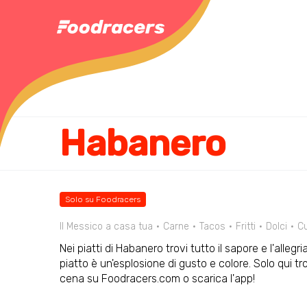
Habanero
Solo su Foodracers
Il Messico a casa tua
Carne
Tacos
Fritti
Dolci
C
Nei piatti di Habanero trovi tutto il sapore e l'alleg
piatto è un'esplosione di gusto e colore. Solo qui trovi
cena su Foodracers.com o scarica l'app!