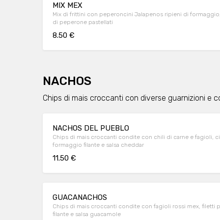
MIX MEX
Mix di frittini con peperoncini Jalapenos ripieni di formaggio, s
di peperone pastellati
8.50 €
NACHOS
Chips di mais croccanti con diverse guarnizioni e c
NACHOS DEL PUEBLO
Chips di mais croccanti condite con chili di carne e fagioli, c
formaggio filante e salsa cheddar
11.50 €
GUACANACHOS
Chips di mais croccanti condite con fagioli rossi mex, filetti
filante e salsa guacamole