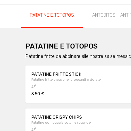
PATATINE E TOTOPOS
ANTOJITOS - ANTI
PATATINE E TOTOPOS
Patatine fritte da abbinare alle nostre salse messi
PATATINE FRITTE STICK
Patatine fritte classiche, croccanti e dorate
3.50 €
PATATINE CRISPY CHIPS
Patatine con buccia sottili e rotonde