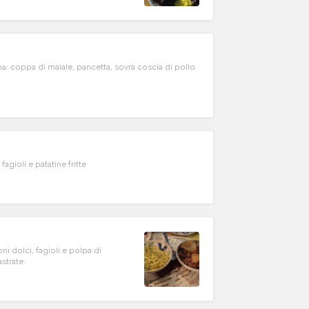
na: coppa di maiale, pancetta, sovra coscia di pollo
agioli e patatine fritte
ni dolci, fagioli e polpa di
strate.