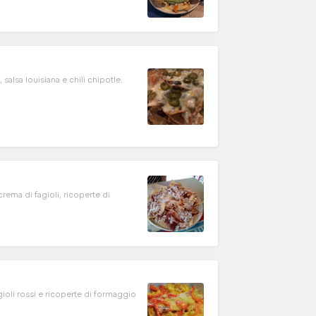
salsa louisiana e chili chipotle.
rema di fagioli, ricoperte di
gioli rossi e ricoperte di formaggio