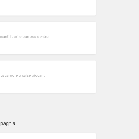
ccanti fuori e burrose dentro
 guacamole o salse piccanti
ompagnia