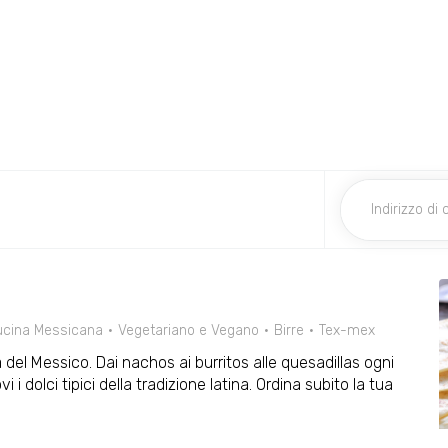
ucina Messicana
Vegetariano e Vegano
Birre
Tex-mex
ria del Messico. Dai nachos ai burritos alle quesadillas ogni
 i dolci tipici della tradizione latina. Ordina subito la tua