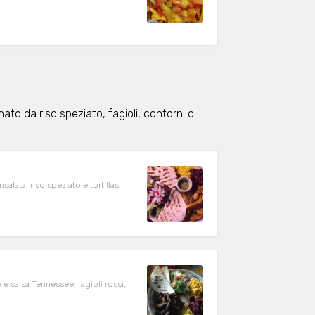
nato da riso speziato, fagioli, contorni o
insalata, riso speziato e tortillas
e e salsa Tennessee, fagioli rossi,