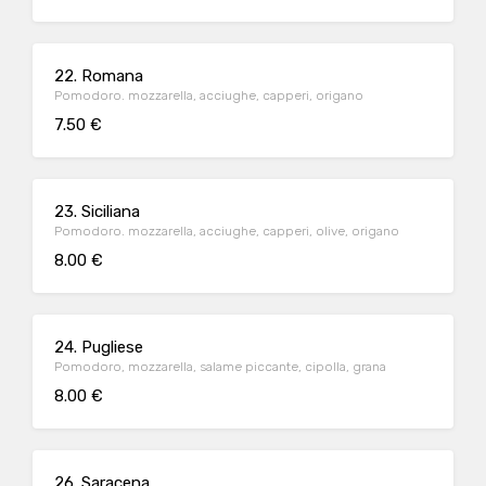
22. Romana
Pomodoro. mozzarella, acciughe, capperi, origano
7.50 €
23. Siciliana
Pomodoro. mozzarella, acciughe, capperi, olive, origano
8.00 €
24. Pugliese
Pomodoro, mozzarella, salame piccante, cipolla, grana
8.00 €
26. Saracena