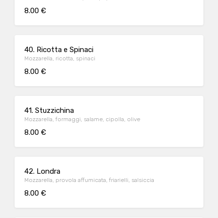
8.00 €
40. Ricotta e Spinaci
Mozzarella, ricotta, spinaci
8.00 €
41. Stuzzichina
Mozzarella, formaggi, salame, cipolla, olive
8.00 €
42. Londra
Mozzarella, provola affumicata, friarielli, salsiccia
8.00 €