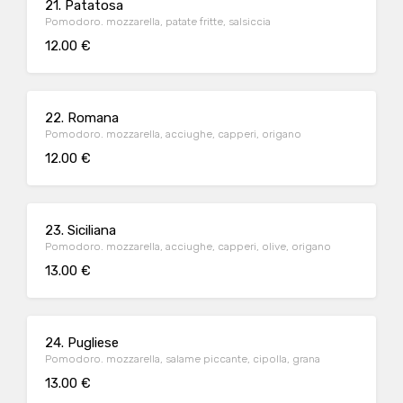
21. Patatosa
Pomodoro. mozzarella, patate fritte, salsiccia
12.00 €
22. Romana
Pomodoro. mozzarella, acciughe, capperi, origano
12.00 €
23. Siciliana
Pomodoro. mozzarella, acciughe, capperi, olive, origano
13.00 €
24. Pugliese
Pomodoro. mozzarella, salame piccante, cipolla, grana
13.00 €