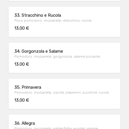
33. Stracchino e Rucola
Poco pomodoro. mozzarella, stracchino, rucola
13.00 €
34. Gorgonzola e Salame
Pomodoro. mozzarella, gorgonzola, salame piccante
13.00 €
35. Primavera
Pomodoro. mozzarella, cipolla, peperoni, zucchine, rucola
13.00 €
36. Allegra
Pomodoro. mozzarella, patate fritte, wurstel, salame