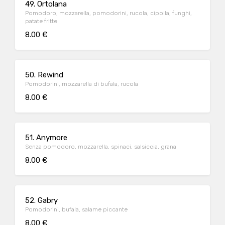
49. Ortolana
Pomodoro, mozzarella, pomodorini, rucola, cipolla, funghi,
patate fritte
8.00 €
50. Rewind
Pomodorini, mozzarella di bufala, rucola
8.00 €
51. Anymore
Senza pomodoro, mozzarella, spinaci, salsiccia, grana
8.00 €
52. Gabry
Pomodorini, bufala, salame piccante
8.00 €