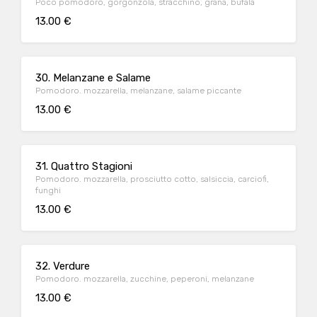
Poco pomodoro, gorgonzola, stracchino, grana, bufala
13.00 €
30. Melanzane e Salame
Pomodoro. mozzarella, melanzane, salame piccante
13.00 €
31. Quattro Stagioni
Pomodoro. mozzarella, prosciutto cotto, salsiccia, carciofi,
funghi
13.00 €
32. Verdure
Pomodoro. mozzarella, zucchine, peperoni, melanzane
13.00 €