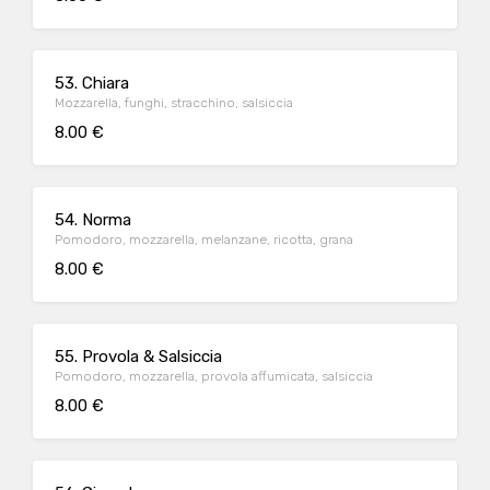
53. Chiara
Mozzarella, funghi, stracchino, salsiccia
8.00 €
54. Norma
Pomodoro, mozzarella, melanzane, ricotta, grana
8.00 €
55. Provola & Salsiccia
Pomodoro, mozzarella, provola affumicata, salsiccia
8.00 €