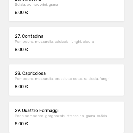
Bufala, pomodorini, grana
8.00 €
27. Contadina
Pomodoro, mozzarella, salsiccia, funghi, cipolla
8.00 €
28. Capricciosa
Pomodoro, mozzarella, prosciutto cotto, salsiccia, funghi
8.00 €
29. Quattro Formaggi
Poco pomodoro, gorgonzola, stracchino, grana, bufala
8.00 €