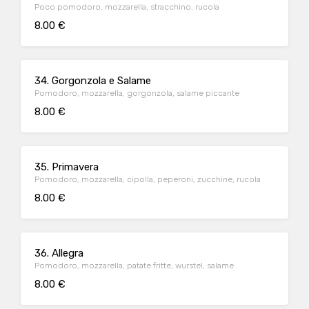
Poco pomodoro, mozzarella, stracchino, rucola
8.00 €
34. Gorgonzola e Salame
Pomodoro, mozzarella, gorgonzola, salame piccante
8.00 €
35. Primavera
Pomodoro, mozzarella, cipolla, peperoni, zucchine, rucola
8.00 €
36. Allegra
Pomodoro, mozzarella, patate fritte, wurstel, salame
8.00 €