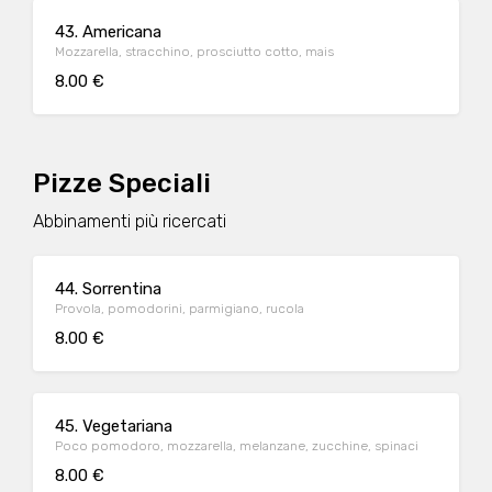
43. Americana
Mozzarella, stracchino, prosciutto cotto, mais
8.00 €
Pizze Speciali
Abbinamenti più ricercati
44. Sorrentina
Provola, pomodorini, parmigiano, rucola
8.00 €
45. Vegetariana
Poco pomodoro, mozzarella, melanzane, zucchine, spinaci
8.00 €