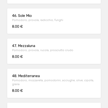
46. Sole Mio
Pomodoro, provola, radicchio, funghi
8.00 €
47. Mezzaluna
Pomodoro, provola, rucola, prosciutto crudo
8.00 €
48. Mediterranea
Pomodoro, mozzarella, pomodorini, acciughe, olive, cipolla,
grana
8.00 €