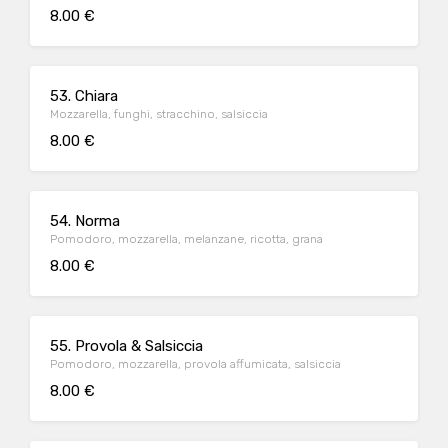
8.00 €
53. Chiara
Mozzarella, funghi, stracchino, salsiccia
8.00 €
54. Norma
Pomodoro, mozzarella, melanzane, ricotta, grana
8.00 €
55. Provola & Salsiccia
Pomodoro, mozzarella, provola affumicata, salsiccia
8.00 €