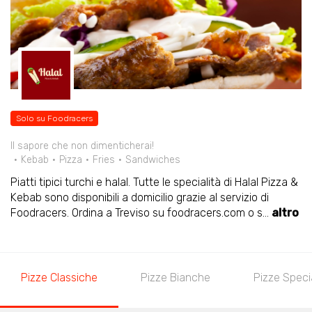
Solo su Foodracers
Il sapore che non dimenticherai!
Kebab
Pizza
Fries
Sandwiches
Piatti tipici turchi e halal. Tutte le specialità di Halal Pizza &
Kebab sono disponibili a domicilio grazie al servizio di
Foodracers. Ordina a Treviso su foodracers.com o s
...
altro
Pizze Classiche
Pizze Bianche
Pizze Specia