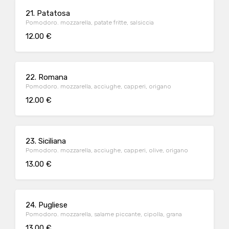
21. Patatosa
Pomodoro. mozzarella, patate fritte, salsiccia
12.00 €
22. Romana
Pomodoro. mozzarella, acciughe, capperi, origano
12.00 €
23. Siciliana
Pomodoro. mozzarella, acciughe, capperi, olive, origano
13.00 €
24. Pugliese
Pomodoro. mozzarella, salame piccante, cipolla, grana
13.00 €