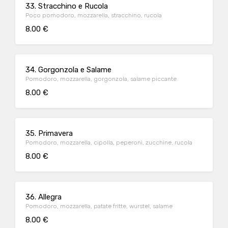
33. Stracchino e Rucola
Poco pomodoro, mozzarella, stracchino, rucola
8.00 €
34. Gorgonzola e Salame
Pomodoro, mozzarella, gorgonzola, salame piccante
8.00 €
35. Primavera
Pomodoro, mozzarella, cipolla, peperoni, zucchine, rucola
8.00 €
36. Allegra
Pomodoro, mozzarella, patate fritte, wurstel, salame
8.00 €