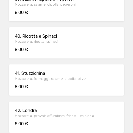
Mozzarella, salame, cipolla, peperoni
8.00 €
40. Ricotta e Spinaci
Mozzarella, ricotta, spinaci
8.00 €
41. Stuzzichina
Mozzarella, formaggi, salame, cipolla, olive
8.00 €
42. Londra
Mozzarella, provola affumicata, friarielli, salsiccia
8.00 €