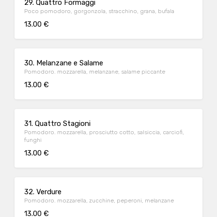
29. Quattro Formaggi
Poco pomodoro, gorgonzola, stracchino, grana, bufala
13.00 €
30. Melanzane e Salame
Pomodoro. mozzarella, melanzane, salame piccante
13.00 €
31. Quattro Stagioni
Pomodoro. mozzarella, prosciutto cotto, salsiccia, carciofi,
funghi
13.00 €
32. Verdure
Pomodoro. mozzarella, zucchine, peperoni, melanzane
13.00 €