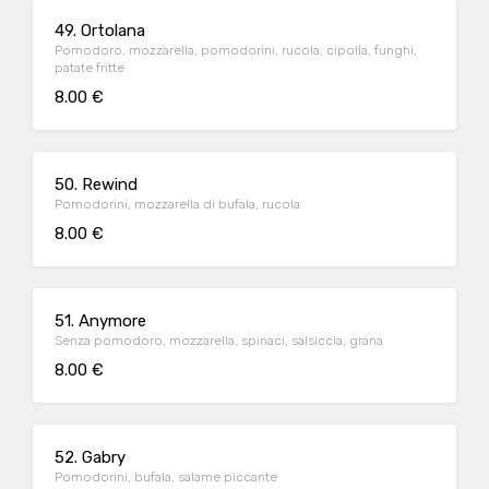
49. Ortolana
Pomodoro, mozzarella, pomodorini, rucola, cipolla, funghi,
patate fritte
8.00 €
50. Rewind
Pomodorini, mozzarella di bufala, rucola
8.00 €
51. Anymore
Senza pomodoro, mozzarella, spinaci, salsiccia, grana
8.00 €
52. Gabry
Pomodorini, bufala, salame piccante