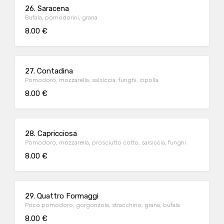
26. Saracena
Bufala, pomodorini, grana
8.00 €
27. Contadina
Pomodoro, mozzarella, salsiccia, funghi, cipolla
8.00 €
28. Capricciosa
Pomodoro, mozzarella, prosciutto cotto, salsiccia, funghi
8.00 €
29. Quattro Formaggi
Poco pomodoro, gorgonzola, stracchino, grana, bufala
8.00 €