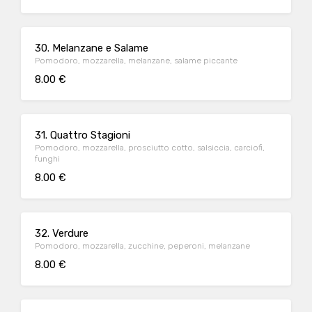
30. Melanzane e Salame
Pomodoro, mozzarella, melanzane, salame piccante
8.00 €
31. Quattro Stagioni
Pomodoro, mozzarella, prosciutto cotto, salsiccia, carciofi,
funghi
8.00 €
32. Verdure
Pomodoro, mozzarella, zucchine, peperoni, melanzane
8.00 €