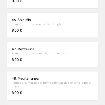
8.00 €
46. Sole Mio
Pomodoro, provola, radicchio, funghi
8.00 €
47. Mezzaluna
Pomodoro, provola, rucola, prosciutto crudo
8.00 €
48. Mediterranea
Pomodoro, mozzarella, pomodorini, acciughe, olive, cipolla,
grana
8.00 €