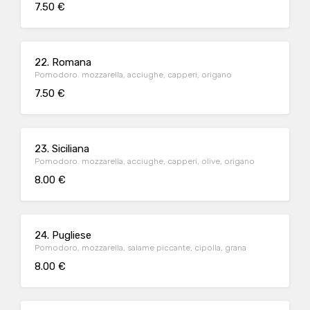
7.50 €
22. Romana
Pomodoro. mozzarella, acciughe, capperi, origano
7.50 €
23. Siciliana
Pomodoro. mozzarella, acciughe, capperi, olive, origano
8.00 €
24. Pugliese
Pomodoro, mozzarella, salame piccante, cipolla, grana
8.00 €