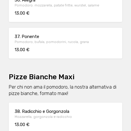
36. Allegra
Pomodoro. mozzarella, patate fritte, wurstel, salame
13.00 €
37. Ponente
Pomodoro, bufala, pomodorini, rucola, grana
13.00 €
Pizze Bianche Maxi
Per chi non ama il pomodoro, la nostra alternativa di
pizze bianche, formato maxi!
38. Radicchio e Gorgonzola
Mozzarella, gorgonzola e radicchio
13.00 €