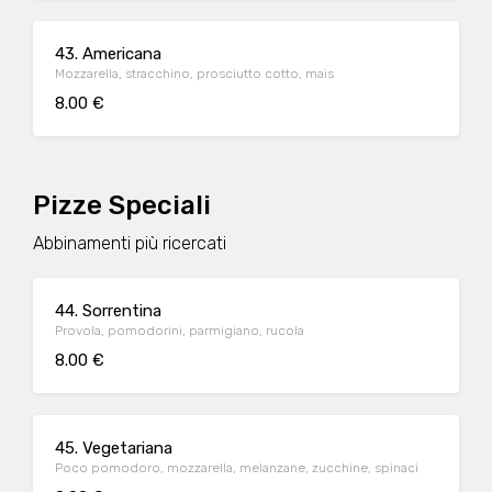
43. Americana
Mozzarella, stracchino, prosciutto cotto, mais
8.00 €
Pizze Speciali
Abbinamenti più ricercati
44. Sorrentina
Provola, pomodorini, parmigiano, rucola
8.00 €
45. Vegetariana
Poco pomodoro, mozzarella, melanzane, zucchine, spinaci