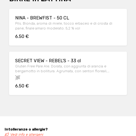
NINA - BREWFIST - 50 CL
Pils. Bionda, aroma di miele, tocco erbaceo e di crosta di
pane, finale amaro moderato. 5,2 % vol
6.50 €
SECRET VIEW - REBEL’S - 33 cl
Gluten Free Pale Ale. Dorata, con aggiunta di arancia e
bergamotto in bollitura. Agrumata, con sentori floreali,
rinfrescante, finale amaro moderato. 4,8 % vol
6.50 €
Intolleranze o allergie?
Vedi info e allergeni