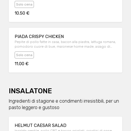
Solo cena
10.50 €
PIADA CRISPY CHICKEN
Pepite di pollo fatte in casa, bacon alla piastra, lattuga romana,
pomodoro cuore di bue, maionese home made, asiago di
malga pressato. Servito con salsa rosa
Solo cena
11.00 €
INSALATONE
Ingredienti di stagione e condimenti irresistibili, per un
pasto leggero e gustoso
HELMUT CAESAR SALAD
Insalata gentile, pollo CBT e bacon grigliati, crostini di pane,