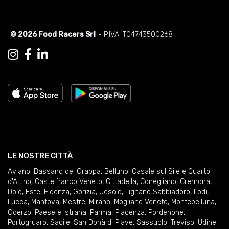
© 2026 Food Racers Srl
- P.IVA IT04743500268
LE NOSTRE CITTÀ
Aviano
,
Bassano del Grappa
,
Belluno
,
Casale sul Sile e Quarto
d'Altino
,
Castelfranco Veneto
,
Cittadella
,
Conegliano
,
Cremona
,
Dolo
,
Este
,
Fidenza
,
Gorizia
,
Jesolo
,
Lignano Sabbiadoro
,
Lodi
,
Lucca
,
Mantova
,
Mestre
,
Mirano
,
Mogliano Veneto
,
Montebelluna
,
Oderzo
,
Paese e Istrana
,
Parma
,
Piacenza
,
Pordenone
,
Portogruaro
,
Sacile
,
San Donà di Piave
,
Sassuolo
,
Treviso
,
Udine
,