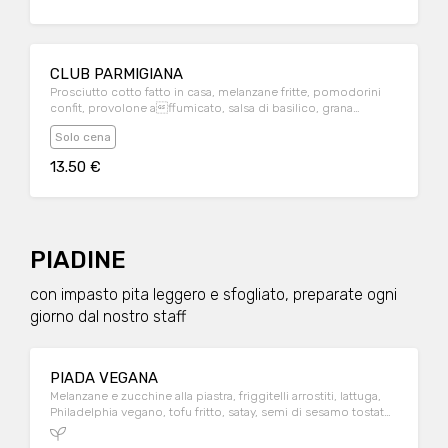
CLUB PARMIGIANA
Prosciutto cotto fatto in casa, melanzane fritte, pomodorini
confit, provolone affumicato, salsa di basilico, grana
grattugiato
Solo cena
13.50 €
PIADINE
con impasto pita leggero e sfogliato, preparate ogni
giorno dal nostro staff
PIADA VEGANA
Melanzane e zucchine alla piastra, friggitelli arrostiti, lattuga,
Philadelphia vegano, tofu fritto, satay, semi di sesamo tostato.
Servita con salsa yogurt vegan e aneto a parte.