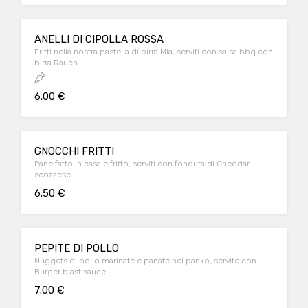
ANELLI DI CIPOLLA ROSSA
Fritti nella nostra pastella di birra Mia, serviti con salsa bbq con
birra Rauch
6.00 €
GNOCCHI FRITTI
Pane fatto in casa e fritto, serviti con fonduta di Cheddar
scozzese
6.50 €
PEPITE DI POLLO
Nuggets di pollo marinate e panate nel panko, servite con
Burger blast sauce
7.00 €