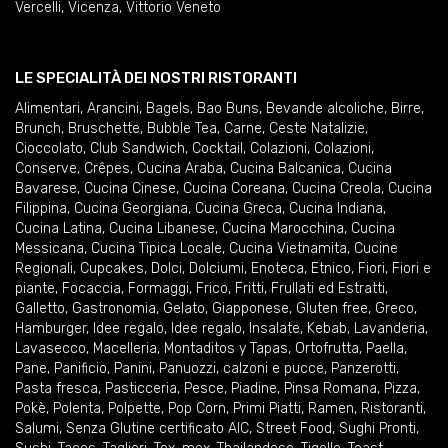
Vercelli
,
Vicenza
,
Vittorio Veneto
LE SPECIALITÀ DEI NOSTRI RISTORANTI
Alimentari
,
Arancini
,
Bagels
,
Bao Buns
,
Bevande alcoliche
,
Birre
,
Brunch
,
Bruschette
,
Bubble Tea
,
Carne
,
Ceste Natalizie
,
Cioccolato
,
Club Sandwich
,
Cocktail
,
Colazioni
,
Colazioni
,
Conserve
,
Crêpes
,
Cucina Araba
,
Cucina Balcanica
,
Cucina
Bavarese
,
Cucina Cinese
,
Cucina Coreana
,
Cucina Creola
,
Cucina
Filippina
,
Cucina Georgiana
,
Cucina Greca
,
Cucina Indiana
,
Cucina Latina
,
Cucina Libanese
,
Cucina Marocchina
,
Cucina
Messicana
,
Cucina Tipica Locale
,
Cucina Vietnamita
,
Cucine
Regionali
,
Cupcakes
,
Dolci
,
Dolciumi
,
Enoteca
,
Etnico
,
Fiori
,
Fiori e
piante
,
Focaccia
,
Formaggi
,
Frico
,
Fritti
,
Frullati ed Estratti
,
Galletto
,
Gastronomia
,
Gelato
,
Giapponese
,
Gluten free
,
Greco
,
Hamburger
,
Idee regalo
,
Idee regalo
,
Insalate
,
Kebab
,
Lavanderia
,
Lavasecco
,
Macelleria
,
Montaditos y Tapas
,
Ortofrutta
,
Paella
,
Pane
,
Panificio
,
Panini
,
Panuozzi, calzoni e pucce
,
Panzerotti
,
Pasta fresca
,
Pasticceria
,
Pesce
,
Piadine
,
Pinsa Romana
,
Pizza
,
Pokè
,
Polenta
,
Polpette
,
Pop Corn
,
Primi Piatti
,
Ramen
,
Ristoranti
,
Salumi
,
Senza Glutine certificato AIC
,
Street Food
,
Sughi Pronti
,