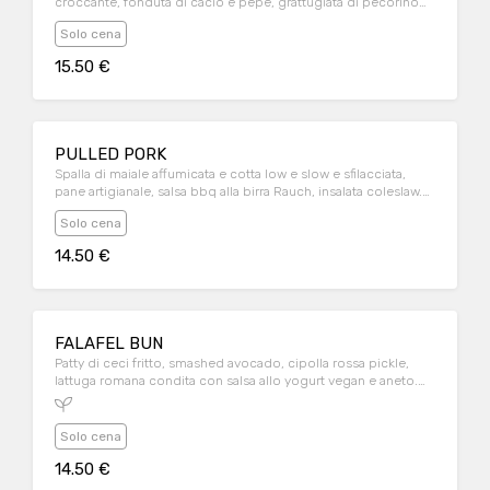
croccante, fonduta di cacio e pepe, grattugiata di pecorino
romano. Con contorno di patate fritte
Solo cena
15.50 €
PULLED PORK
Spalla di maiale affumicata e cotta low e slow e sfilacciata,
pane artigianale, salsa bbq alla birra Rauch, insalata coleslaw.
Contorno di patate fritte
Solo cena
14.50 €
FALAFEL BUN
Patty di ceci fritto, smashed avocado, cipolla rossa pickle,
lattuga romana condita con salsa allo yogurt vegan e aneto.
Con contorno di patate fritte
Solo cena
14.50 €