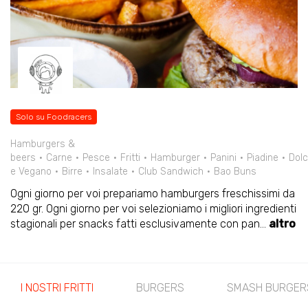
Solo su Foodracers
Hamburgers &
beers
Carne
Pesce
Fritti
Hamburger
Panini
Piadine
Dolc
e Vegano
Birre
Insalate
Club Sandwich
Bao Buns
Ogni giorno per voi prepariamo hamburgers freschissimi da
220 gr. Ogni giorno per voi selezioniamo i migliori ingredienti
stagionali per snacks fatti esclusivamente con pan
...
altro
I NOSTRI FRITTI
BURGERS
SMASH BURGER