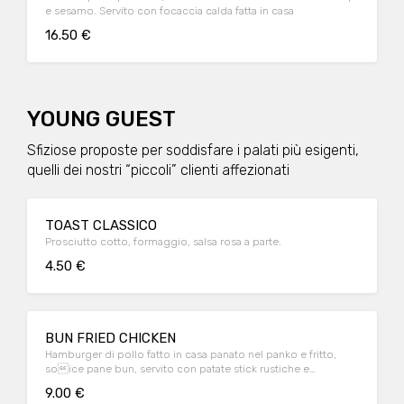
e sesamo. Servito con focaccia calda fatta in casa
16.50 €
YOUNG GUEST
Sfiziose proposte per soddisfare i palati più esigenti,
quelli dei nostri “piccoli” clienti affezionati
TOAST CLASSICO
Prosciutto cotto, formaggio, salsa rosa a parte.
4.50 €
BUN FRIED CHICKEN
Hamburger di pollo fatto in casa panato nel panko e fritto,
soice pane bun, servito con patate stick rustiche e
maionese.
9.00 €