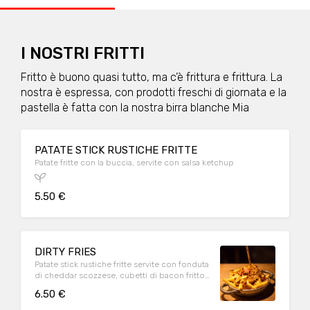
I NOSTRI FRITTI
Fritto è buono quasi tutto, ma c’è frittura e frittura. La
nostra è espressa, con prodotti freschi di giornata e la
pastella è fatta con la nostra birra blanche Mia
PATATE STICK RUSTICHE FRITTE
Patate fritte con la buccia, servite con salsa ketchup
5.50 €
DIRTY FRIES
Patate stick rustiche fritte servite con fonduta
di cheddar scozzese, cubetti di bacon fritto,
crispy onions, erba cipollina
6.50 €