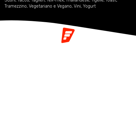
Sushi
,
Tacos
,
Taglieri
,
Tex-mex
,
Thailandese
,
Tigelle
,
Toast
,
Tramezzino
,
Vegetariano e Vegano
,
Vini
,
Yogurt