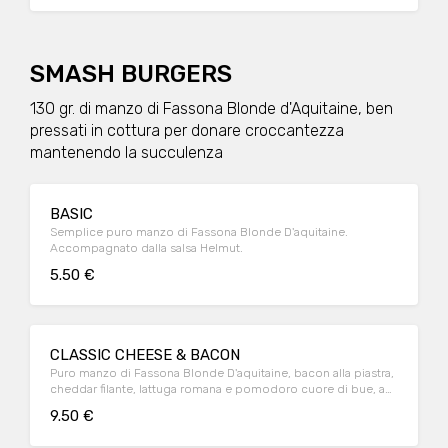
SMASH BURGERS
130 gr. di manzo di Fassona Blonde d'Aquitaine, ben
pressati in cottura per donare croccantezza
mantenendo la succulenza
BASIC
Semplice puro manzo di Fassona Blonde D'aquitaine.
Accompagnato dalla salsa Helmut.
5.50 €
CLASSIC CHEESE & BACON
Puro manzo di Fassona Blonde D'aquitaine, bacon alla piastra,
cheddar filante, lattuga romana e pomodoro cuore di bue, a
finire cetriolini agrodolci home made e la nostra salsa Helmut.
9.50 €