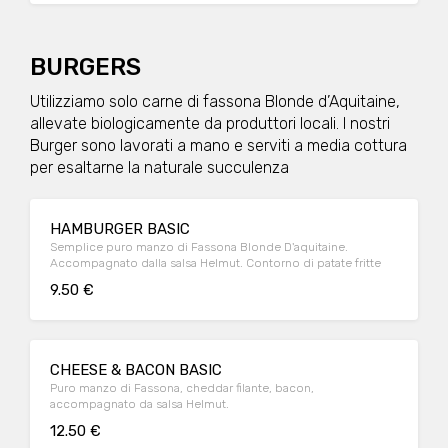
BURGERS
Utilizziamo solo carne di fassona Blonde d’Aquitaine,
allevate biologicamente da produttori locali. I nostri
Burger sono lavorati a mano e serviti a media cottura
per esaltarne la naturale succulenza
HAMBURGER BASIC
Semplice puro manzo di Fassona Blonde D'aquitaine.
Accompagnato dalla salsa Helmut. Contorno di patate fritte
9.50 €
CHEESE & BACON BASIC
Puro manzo di Fassona, cheddar filante, bacon,
accompagnato da salsa Helmut.
12.50 €