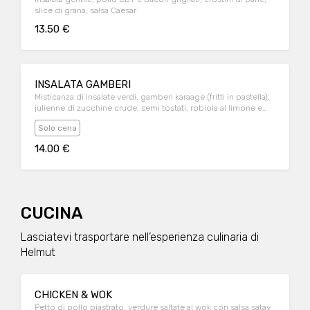
slice di grana, salsa Caesar
13.50 €
INSALATA GAMBERI
Misticanza di insalate verdi, gamberi karaage (fritti in pastella),
julienne di zucchine crude, semi tostati, robiola al limone e
pepe. Servita con focaccia calda fatta in casa.
Solo cena
14.00 €
CUCINA
Lasciatevi trasportare nell’esperienza culinaria di
Helmut
CHICKEN & WOK
Petto di pollo piastrato, verdure saltate al wok con salsa satay