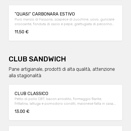
"QUASI" CARBONARA ESTIVO
Puro manzo di Fassona, scapece di zucchine, uovo, gunciale
croccante, fonduta di cacio e pepe, grattugiata di pecorino
romano.
11.50 €
CLUB SANDWICH
Pane artigianale, prodotti di alta qualità, attenzione
alla stagionalità
CLUB CLASSICO
Petto di pollo CBT, bacon arrostito, formaggio filante,
frittatina, lattuga e pomodoro conditi, maionese fatta in casa,
frittatina, pane in cassetta. Servito con salsa rosa a parte
13.00 €