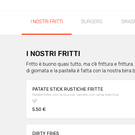
I NOSTRI FRITTI
BURGERS
SMAS
I NOSTRI FRITTI
Fritto è buono quasi tutto, ma c’è frittura e frittur
di giornata e la pastella è fatta con la nostra birra
PATATE STICK RUSTICHE FRITTE
Patate fritte con la buccia, servite con salsa ketchup
5.50 €
DIRTY FRIES