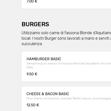
7.00 €
BURGERS
Utilizziamo solo carne di fassona Blonde d’Aquitain
locali. I nostri Burger sono lavorati a mano e servit
succulenza
HAMBURGER BASIC
Semplice puro manzo di Fassona Blonde D'aquitaine. Accomp
fritte
9.50 €
CHEESE & BACON BASIC
Puro manzo di Fassona, cheddar filante, bacon, accompagnat
12.50 €