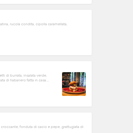
atina, rucola condita, cipolla caramellata,
ti di burrata, insalata verde,
ata di habanero fatta in casa.
croccante, fonduta di cacio e pepe, grattugiata di