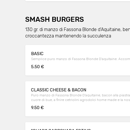
SMASH BURGERS
130 gr. di manzo di Fassona Blonde d'Aquitaine, ben
croccantezza mantenendo la succulenza
BASIC
Semplice puro manzo di Fassona Blonde D'aquitaine. Accomp
5.50 €
CLASSIC CHEESE & BACON
Puro manzo di Fassona Blonde D'aquitaine, bacon alla piastr
cuore di bue, a finire cetriolini agrodolci home made e la nos
9.50 €