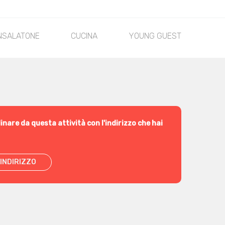
NSALATONE
CUCINA
YOUNG GUEST
DO
inare da questa attività con l'indirizzo che hai
INDIRIZZO