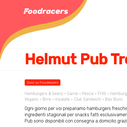
Helmut Pub Tr
Solo su Foodracers
Hamburgers & beers
Carne
Pesce
Fritti
Hamburg
Vegano
Birre
Insalate
Club Sandwich
Bao Buns
Ogni giorno per voi prepariamo hamburgers freschissi
ingredienti stagionali per snacks fatti esclusivame
Pub sono disponibili con consegna a domicilio grazi