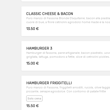
CLASSIC CHEESE & BACON
Puro manzo di Fassona Blonde D'aquitaine, bacon alla piastr
cuore di bue, a finire cetriolini agrodolci home made e la nos
13.50 €
HAMBURGER 3
Hamburger di fassona, pane artigianale, bacon piastrato, uovo
grigliata, lattuga, pomodoro a fette, slice di cetriolini pickles
15.00 €
HAMBURGER FRIGGITELLI
Puro manzo di Fassona, friggitelli arrostiti, rucola, olive ta
piccante, senape agrodolce. Con contorno di patate fritte
Solo cena
15.50 €