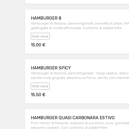
HAMBURGER 8
Hamburger di fassona, pane artigianale, pancetta al pepe, fritt
grattugiata di ricotta affumicata. Contorno di patate fritte
Solo cena
15.00 €
HAMBURGER SPICY
Hamburger di fassona, pane artigianale, ‘nduja calabra, straccet
cipolla rossa grigliata, jalapenos al forno, servito con marmell
Contorno di patate fritte
Solo cena
15.50 €
HAMBURGER QUASI CARBONARA ESTIVO
Puro manzo di Fassona, scapece di zucchine, uovo, gunciale 
pecorino romano. Con contorno di patate fritte