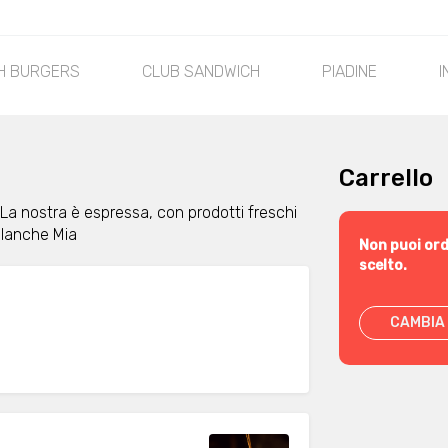
H BURGERS
CLUB SANDWICH
PIADINE
I
Carrello
a. La nostra è espressa, con prodotti freschi
 blanche Mia
Non puoi ord
scelto.
CAMBIA 