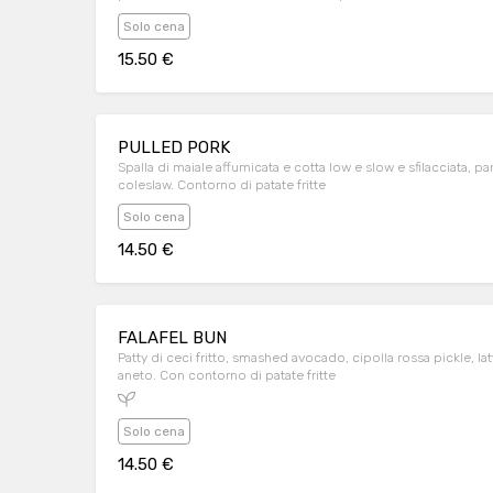
Solo cena
15.50 €
PULLED PORK
Spalla di maiale affumicata e cotta low e slow e sfilacciata, pan
coleslaw. Contorno di patate fritte
Solo cena
14.50 €
FALAFEL BUN
Patty di ceci fritto, smashed avocado, cipolla rossa pickle, l
aneto. Con contorno di patate fritte
Solo cena
14.50 €