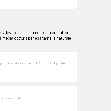
e, allevate biologicamente da produttori
i a media cottura per esaltarne la naturale
agnato dalla salsa Helmut. Contorno di patate
o da salsa Helmut.