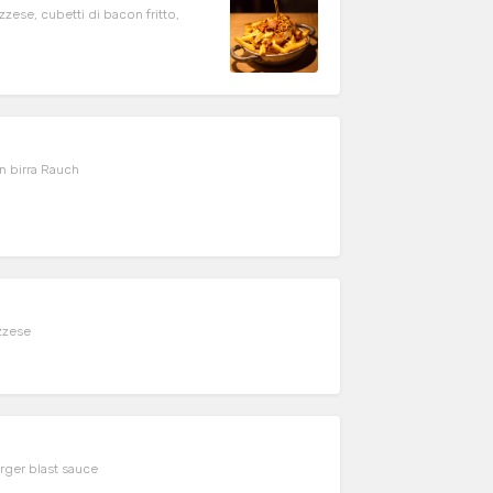
zzese, cubetti di bacon fritto,
on birra Rauch
ozzese
rger blast sauce