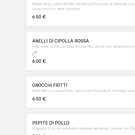
Patate stick rustiche fritte servite con fonduta di cheddar sco
crispy onions, erba cipollina
6.50 €
ANELLI DI CIPOLLA ROSSA
Fritti nella nostra pastella di birra Mia, serviti con salsa bbq c
6.00 €
GNOCCHI FRITTI
Pane fatto in casa e fritto, serviti con fonduta di Cheddar sc
6.50 €
PEPITE DI POLLO
Nuggets di pollo marinate e panate nel panko, servite con Bu