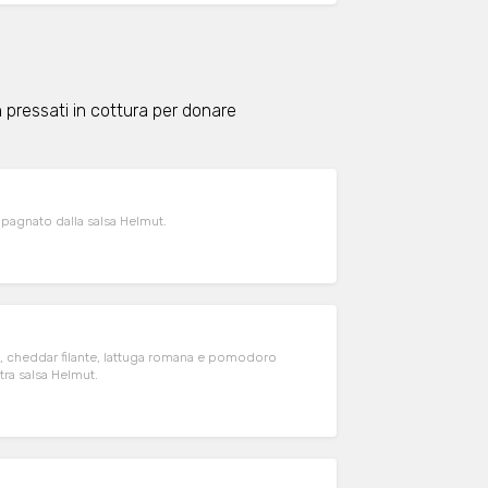
 pressati in cottura per donare
agnato dalla salsa Helmut.
a, cheddar filante, lattuga romana e pomodoro
tra salsa Helmut.