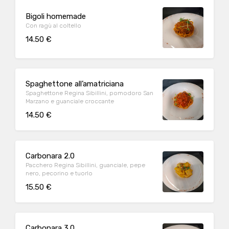
Bigoli homemade
Con ragù al coltello
14.50 €
Spaghettone all’amatriciana
Spaghettone Regina Sibillini, pomodoro San
Marzano e guanciale croccante
14.50 €
Carbonara 2.0
Pacchero Regina Sibillini, guanciale, pepe
nero, pecorino e tuorlo
15.50 €
Carbonara 3.0