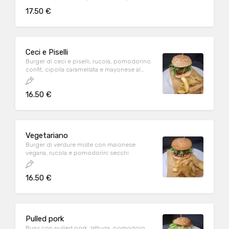
17.50 €
Ceci e Piselli
Burger di ceci e piselli, rucola, pomodorino
confit, cipolla caramellata e mayonese al
curry
16.50 €
Vegetariano
Burger di verdure miste con maionese
vegana, rucola e pomodorini secchi
16.50 €
Pulled pork
Buns con pulled pork, lattuga, pomodoro,