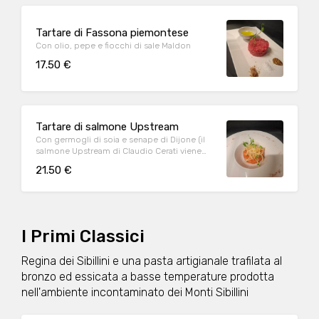
Tartare di Fassona piemontese
Con olio, pepe e fiocchi di sale Maldon
17.50 €
Tartare di salmone Upstream
Con germogli di soia e senape di Dijone (il
salmone Upstream di Claudio Cerati viene
allevato nella natura selvatica delle isole Fær
21.50 €
Øer e cresce in acque gelide e pulite, senza
stress e artifici)
I Primi Classici
Regina dei Sibillini e una pasta artigianale trafilata al
bronzo ed essicata a basse temperature prodotta
nell'ambiente incontaminato dei Monti Sibillini