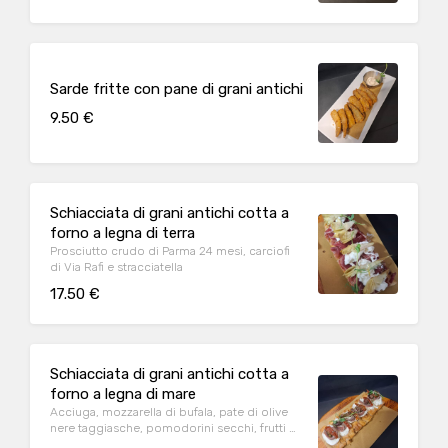
Sarde fritte con pane di grani antichi
9.50 €
Schiacciata di grani antichi cotta a
forno a legna di terra
Prosciutto crudo di Parma 24 mesi, carciofi
di Via Rafi e stracciatella
17.50 €
Schiacciata di grani antichi cotta a
forno a legna di mare
Acciuga, mozzarella di bufala, pate di olive
nere taggiasche, pomodorini secchi, frutti di
cappero e origano