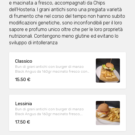
e macinata a fresco, accompagnati da Chips
dell'Hosteria. I grani antichi sono una pregiata varietà
di frumento che nel corso del tempo non hanno subito
modificazioni genetiche, sono inconfondibili per il loro
sapore e profumo unico oltre che per le loro proprietà
nutrizionali. Contengono meno glutine ed evitano lo
sviluppo di intolleranza
Classico
Bun di grani antichi con burger di manzo
Black Angus da 160gr macinato fresco con
formaggio Monte Veronese, pomodoro e
15.50 €
insalata gentile
Lessinia
Bun di grani antichi con burger di manzo
Black Angus da 160gr macinato fresco,
formaggio Monte Veronese, uovo occhio di
17.50 €
bue, speck doppia fesa naturale e salsa di
tartufo nero e porcini