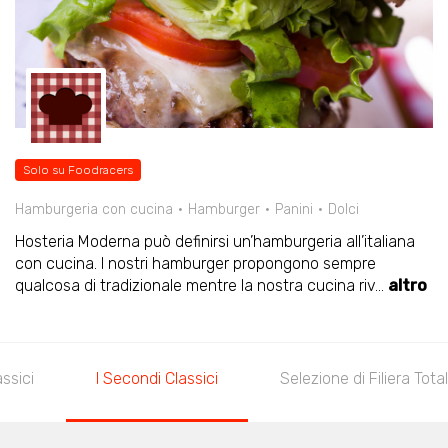
Solo su Foodracers
Hamburgeria con cucina
Hamburger
Panini
Dolci
Hosteria Moderna può definirsi un’hamburgeria all’italiana
con cucina. I nostri hamburger propongono sempre
qualcosa di tradizionale mentre la nostra cucina riv
...
altro
assici
I Secondi Classici
Selezione di Filiera Tota