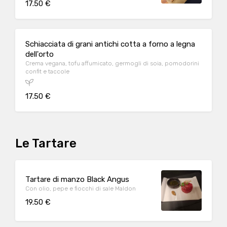
17.50 €
Schiacciata di grani antichi cotta a forno a legna
dell'orto
Crema vegana, tofu affumicato, germogli di soia, pomodorini
confit e taccole
17.50 €
Le Tartare
Tartare di manzo Black Angus
Con olio, pepe e fiocchi di sale Maldon
19.50 €