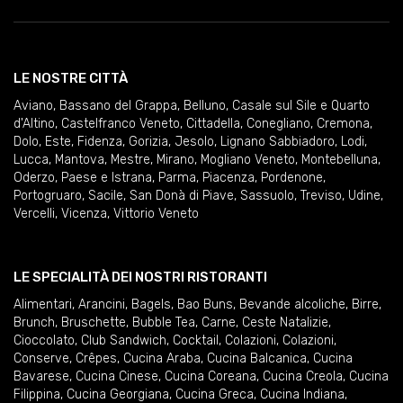
LE NOSTRE CITTÀ
Aviano
,
Bassano del Grappa
,
Belluno
,
Casale sul Sile e Quarto
d'Altino
,
Castelfranco Veneto
,
Cittadella
,
Conegliano
,
Cremona
,
Dolo
,
Este
,
Fidenza
,
Gorizia
,
Jesolo
,
Lignano Sabbiadoro
,
Lodi
,
Lucca
,
Mantova
,
Mestre
,
Mirano
,
Mogliano Veneto
,
Montebelluna
,
Oderzo
,
Paese e Istrana
,
Parma
,
Piacenza
,
Pordenone
,
Portogruaro
,
Sacile
,
San Donà di Piave
,
Sassuolo
,
Treviso
,
Udine
,
Vercelli
,
Vicenza
,
Vittorio Veneto
LE SPECIALITÀ DEI NOSTRI RISTORANTI
Alimentari
,
Arancini
,
Bagels
,
Bao Buns
,
Bevande alcoliche
,
Birre
,
Brunch
,
Bruschette
,
Bubble Tea
,
Carne
,
Ceste Natalizie
,
Cioccolato
,
Club Sandwich
,
Cocktail
,
Colazioni
,
Colazioni
,
Conserve
,
Crêpes
,
Cucina Araba
,
Cucina Balcanica
,
Cucina
Bavarese
,
Cucina Cinese
,
Cucina Coreana
,
Cucina Creola
,
Cucina
Filippina
,
Cucina Georgiana
,
Cucina Greca
,
Cucina Indiana
,