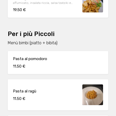
affumicato, insalata riccia, salsa tzatziki e
pepe di Sichuan
19.50 €
Per i più Piccoli
Menù bimbi (piatto + bibita)
Pasta al pomodoro
11.50 €
Pasta al ragù
11.50 €