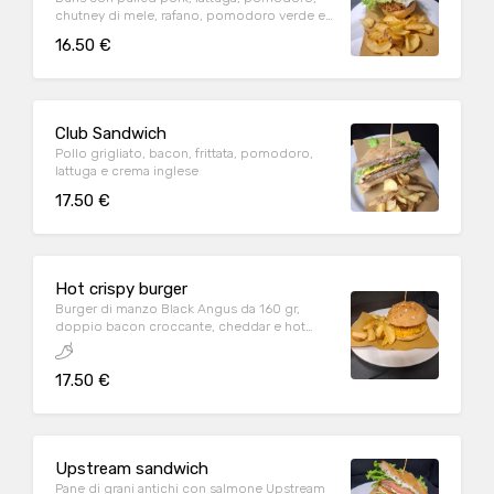
chutney di mele, rafano, pomodoro verde e
salsa bbq
16.50 €
Club Sandwich
Pollo grigliato, bacon, frittata, pomodoro,
lattuga e crema inglese
17.50 €
Hot crispy burger
Burger di manzo Black Angus da 160 gr,
doppio bacon croccante, cheddar e hot
chanachur
17.50 €
Upstream sandwich
Pane di grani antichi con salmone Upstream