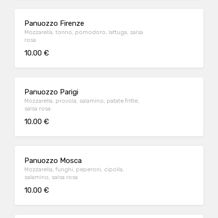
Panuozzo Firenze
Mozzarella, tonno, pomodoro, lattuga, salsa
rosa
10.00 €
Panuozzo Parigi
Mozzarella, provola, salamino, patate fritte,
salsa rosa
10.00 €
Panuozzo Mosca
Mozzarella, funghi, peperoni, cipolla,
salamino, salsa rosa
10.00 €