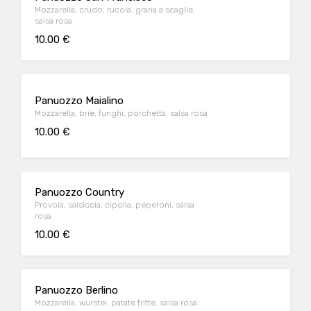
Mozzarella, crudo, rucola, grana a scaglie,
salsa rosa
10.00 €
Panuozzo Maialino
Mozzarella, brie, funghi, porchetta, salsa rosa
10.00 €
Panuozzo Country
Provola, salsiccia, cipolla, peperoni, salsa
rosa
10.00 €
Panuozzo Berlino
Mozzarella, wurstel, patate fritte, salsa rosa