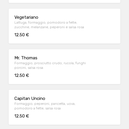
Vegetariano
Lattuga, formaggio, pomodoro a fette,
zucchine, melanzane, peperoni e salsa rosa
12.50 €
Mr. Thomas
Formaggio, prosciutto crudo, rucola, funghi
porcini, salsa rosa
12.50 €
Capitan Uncino
Formaggio, peperoni, pancetta, uova,
pomodoro a fette, salsa rosa
12.50 €