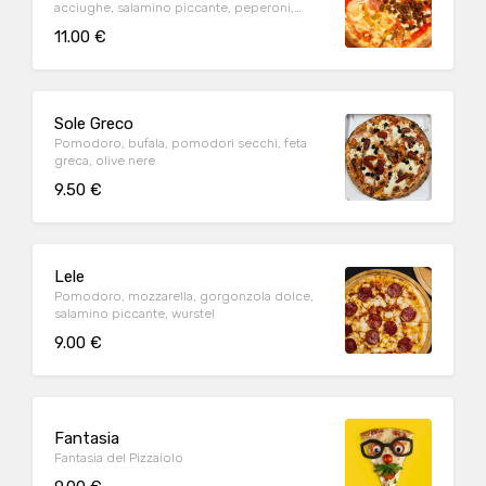
acciughe, salamino piccante, peperoni,
funghi, carciofi, olive nere
11.00 €
Sole Greco
Pomodoro, bufala, pomodori secchi, feta
greca, olive nere
9.50 €
Lele
Pomodoro, mozzarella, gorgonzola dolce,
salamino piccante, wurstel
9.00 €
Fantasia
Fantasia del Pizzaiolo