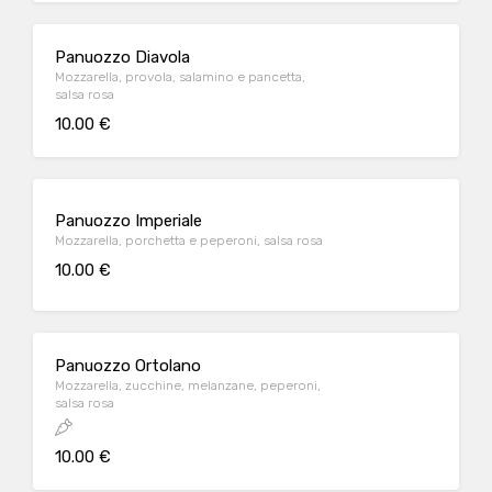
Panuozzo Diavola
Mozzarella, provola, salamino e pancetta,
salsa rosa
10.00 €
Panuozzo Imperiale
Mozzarella, porchetta e peperoni, salsa rosa
10.00 €
Panuozzo Ortolano
Mozzarella, zucchine, melanzane, peperoni,
salsa rosa
10.00 €