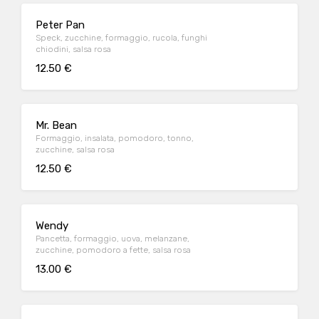
Peter Pan
Speck, zucchine, formaggio, rucola, funghi
chiodini, salsa rosa
12.50 €
Mr. Bean
Formaggio, insalata, pomodoro, tonno,
zucchine, salsa rosa
12.50 €
Wendy
Pancetta, formaggio, uova, melanzane,
zucchine, pomodoro a fette, salsa rosa
13.00 €