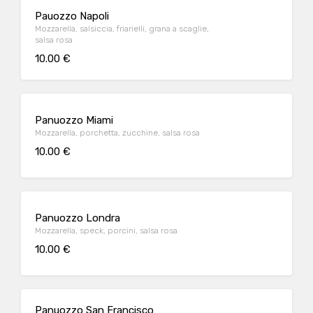
Pauozzo Napoli
Mozzarella, salsiccia, friarielli, grana a scaglie,
salsa rosa
10.00 €
Panuozzo Miami
Mozzarella, porchetta, zucchine, salsa rosa
10.00 €
Panuozzo Londra
Mozzarella, speck, porcini, salsa rosa
10.00 €
Panuozzo San Francisco