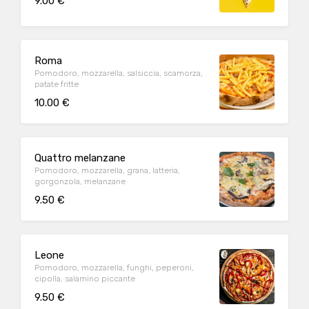
9.00 €
Roma
Pomodoro, mozzarella, salsiccia, scamorza,
patate fritte
10.00 €
Quattro melanzane
Pomodoro, mozzarella, grana, latteria,
gorgonzola, melanzane
9.50 €
Leone
Pomodoro, mozzarella, funghi, peperoni,
cipolla, salamino piccante
9.50 €