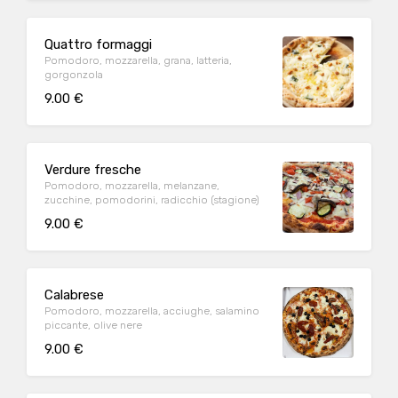
Quattro formaggi
Pomodoro, mozzarella, grana, latteria,
gorgonzola
9.00 €
Verdure fresche
Pomodoro, mozzarella, melanzane,
zucchine, pomodorini, radicchio (stagione)
9.00 €
Calabrese
Pomodoro, mozzarella, acciughe, salamino
piccante, olive nere
9.00 €