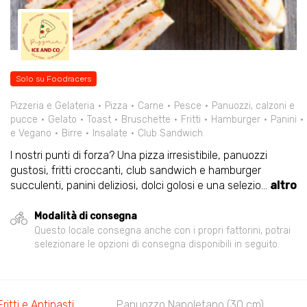
Solo su Foodracers
Pizzeria e Gelateria
Pizza
Carne
Pesce
Panuozzi, calzoni e
pucce
Gelato
Toast
Bruschette
Fritti
Hamburger
Panini
e Vegano
Birre
Insalate
Club Sandwich
I nostri punti di forza? Una pizza irresistibile, panuozzi
gustosi, fritti croccanti, club sandwich e hamburger
succulenti, panini deliziosi, dolci golosi e una selezio
...
altro
Modalità di consegna
Questo locale consegna anche con i propri fattorini, potrai
selezionare le opzioni di consegna disponibili in seguito.
Fritti e Antipasti
Panuozzo Napoletano (30 cm)