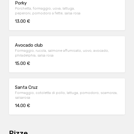
Porky
Porchetta, formaggio, uova, lattuga,
peperoni, pomodoro a fette, salsa rosa
13.00 €
Avocado club
Formaggio, rucola, salmone affumicato, uovo, avocado,
philadelphia, salsa rosa
15.00 €
Santa Cruz
Formaggio, cotoletta di pollo, lattuga, pomodoro, scamorza,
salsarosa
14.00 €
Pizze