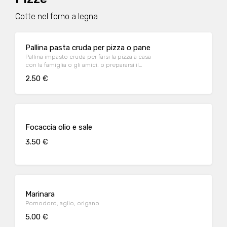
Cotte nel forno a legna
Pallina pasta cruda per pizza o pane
Pallina impasto cruda per farsi la pizza a casa
con la famiglia o gli amici. o prepararsi il
pane a casa
2.50 €
Focaccia olio e sale
3.50 €
Marinara
Pomodoro, aglio, origano
5.00 €