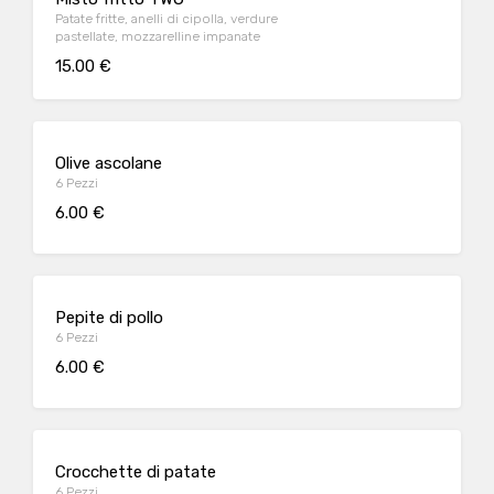
Patate fritte, anelli di cipolla, verdure
pastellate, mozzarelline impanate
15.00 €
Olive ascolane
6 Pezzi
6.00 €
Pepite di pollo
6 Pezzi
6.00 €
Crocchette di patate
6 Pezzi