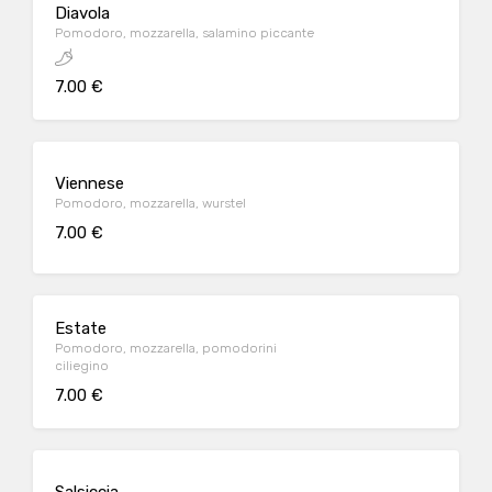
Diavola
Pomodoro, mozzarella, salamino piccante
7.00 €
Viennese
Pomodoro, mozzarella, wurstel
7.00 €
Estate
Pomodoro, mozzarella, pomodorini
ciliegino
7.00 €
Salsiccia