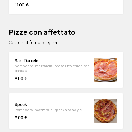
11.00 €
Pizze con affettato
Cotte nel forno a legna
San Daniele
pomodoro, mozzarella, prosciutto crudo san
daniele
9.00 €
Speck
Pomodoro, mozzarella, speck alto adige
9.00 €