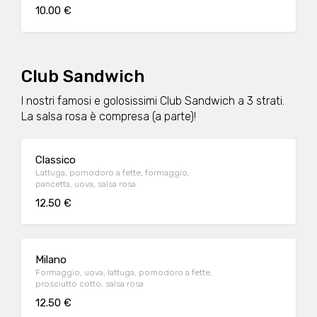
10.00 €
Club Sandwich
I nostri famosi e golosissimi Club Sandwich a 3 strati.
La salsa rosa è compresa (a parte)!
Classico
Lattuga, pomodoro a fette, formaggio,
pancetta, uova, salsa rosa
12.50 €
Milano
Formaggio, uova, lattuga, pomodoro a fette,
prosciutto cotto, salsa rosa
12.50 €