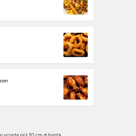
bacon
n si scorda più! 30 cm di bontà