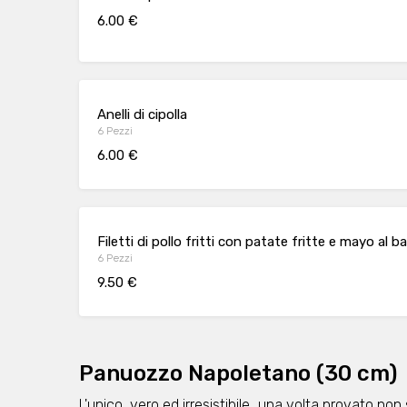
6.00 €
Anelli di cipolla
6 Pezzi
6.00 €
Filetti di pollo fritti con patate fritte e mayo al 
6 Pezzi
9.50 €
Panuozzo Napoletano (30 cm)
L'unico, vero ed irresistibile...una volta provato no