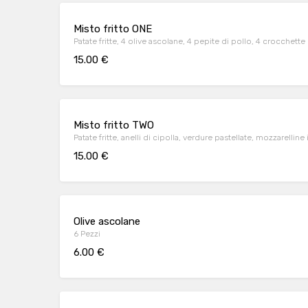
Misto fritto ONE
Patate fritte, 4 olive ascolane, 4 pepite di pollo, 4 croc
15.00 €
Misto fritto TWO
Patate fritte, anelli di cipolla, verdure pastellate, mozzarellin
15.00 €
Olive ascolane
6 Pezzi
6.00 €