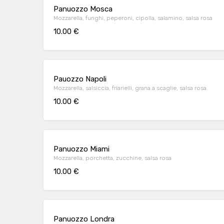
Panuozzo Mosca
Mozzarella, funghi, peperoni, cipolla, salamino, salsa rosa
10.00 €
Pauozzo Napoli
Mozzarella, salsiccia, friarielli, grana a scaglie, salsa rosa
10.00 €
Panuozzo Miami
Mozzarella, porchetta, zucchine, salsa rosa
10.00 €
Panuozzo Londra