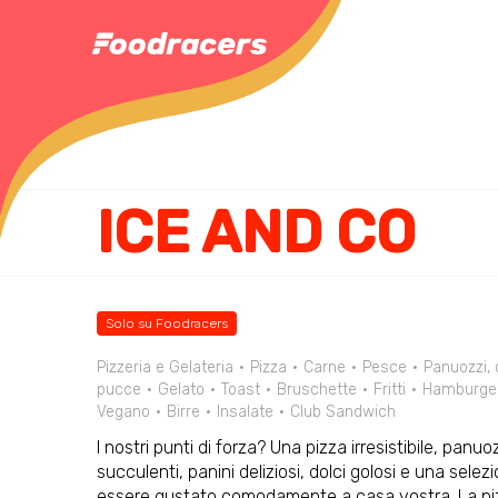
ICE AND CO
Solo su Foodracers
Pizzeria e Gelateria
Pizza
Carne
Pesce
Panuozzi, 
pucce
Gelato
Toast
Bruschette
Fritti
Hamburge
Vegano
Birre
Insalate
Club Sandwich
I nostri punti di forza? Una pizza irresistibile, pan
succulenti, panini deliziosi, dolci golosi e una sele
essere gustato comodamente a casa vostra. La pizza