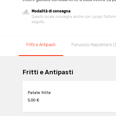
Modalità di consegna
Questo locale consegna anche con i propri fattorini,
seguito.
Fritti e Antipasti
Panuozzo Napoletano (
Fritti e Antipasti
Patate fritte
5.00 €