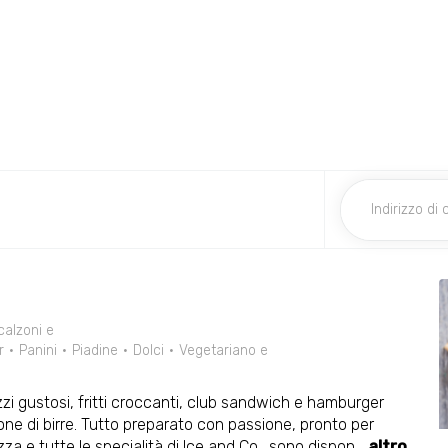
calzoni e
r
Panini
Piadine
Dolci
Vegetariano e
uozzi gustosi, fritti croccanti, club sandwich e hamburger
zione di birre. Tutto preparato con passione, pronto per
 e tutte le specialità di Ice and Co., sono dispon
...
altro