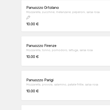
Panuozzo Ortolano
Mozzarella, zucchine, melanzane, peperoni, salsa rosa
10.00 €
Panuozzo Firenze
Mozzarella, tonno, pomodoro, lattuga, salsa rosa
10.00 €
Panuozzo Parigi
Mozzarella, provola, salamino, patate fritte, salsa rosa
10.00 €