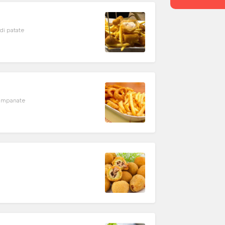
chette di patate
e impanate