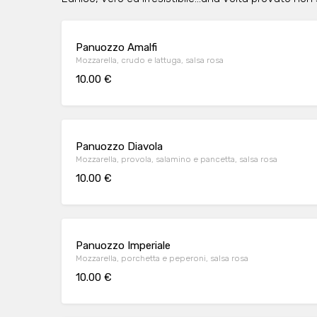
Panuozzo Amalfi
Mozzarella, crudo e lattuga, salsa rosa
10.00 €
Panuozzo Diavola
Mozzarella, provola, salamino e pancetta, salsa rosa
10.00 €
Panuozzo Imperiale
Mozzarella, porchetta e peperoni, salsa rosa
10.00 €