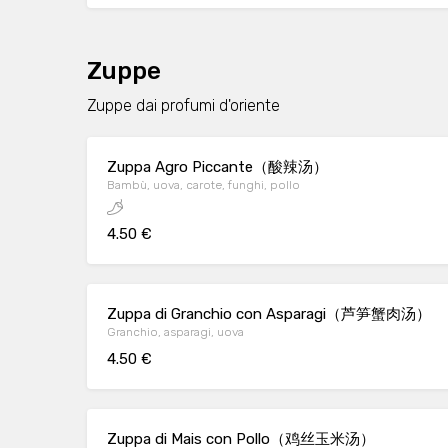
Zuppe
Zuppe dai profumi d'oriente
Zuppa Agro Piccante（酸辣汤）
Bambù, uova, carote, funghi, pollo
4.50 €
Zuppa di Granchio con Asparagi（芦笋蟹肉汤）
Granchio, asparagi, uova
4.50 €
Zuppa di Mais con Pollo（鸡丝玉米汤）