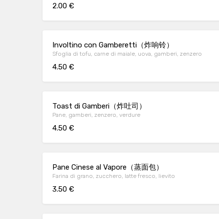
2.00 €
Involtino con Gamberetti（炸响铃）
Sfoglia di tofu, carne di maiale, uova, gamberi, zenzero
4.50 €
Toast di Gamberi（炸吐司）
Pane, gamberi, zenzero, verdure
4.50 €
Pane Cinese al Vapore（蒸面包）
Farina di grano, zucchero, latte fresco, lievito
3.50 €