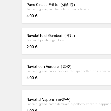
Pane Cinese Fritto（炸面包）
Farina di grano, zucchero, latte fresco, lievito
4.00 €
Nuvolette di Gamberi（虾片）
Fecola di patate e gamberi
2.00 €
Ravioli con Verdure（素饺）
Farina di grano, cappuccio, carote, spaghetti di soia, zenzer
4.00 €
Ravioli al Vapore（蒸饺子）
Farina di grano, carne di maiale, cipollotto, zenzero, cappuc
4.00 €