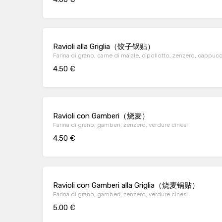
Ravioli alla Griglia（饺子锅贴）
Farina di grano, carne di maiale, cipollotto, zenzero, cappuc
4.50 €
Ravioli con Gamberi（烧麦）
Farina di grano, gamberi, zenzero, verdure cinesi
4.50 €
Ravioli con Gamberi alla Griglia（烧麦锅贴）
Farina di grano, gamberi, zenzero, verdure cinesi
5.00 €