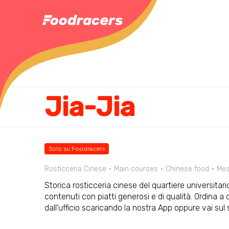
Jia-Jia
Solo su Foodracers
Rosticceria Cinese
Main courses
Chinese food
Mea
Storica rosticceria cinese del quartiere universitari
contenuti con piatti generosi e di qualità. Ordina
dall'ufficio scaricando la nostra App oppure vai su