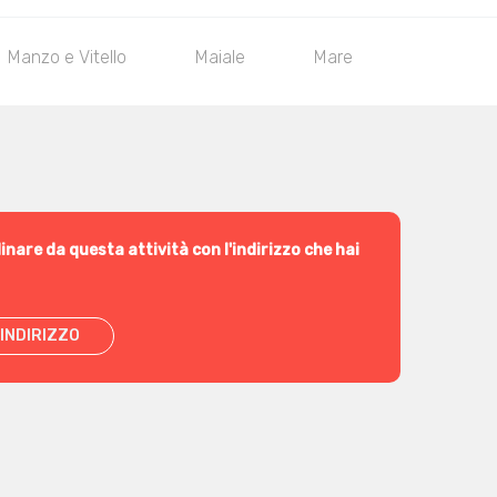
Manzo e Vitello
Maiale
Mare
Contorni
inare da questa attività con l'indirizzo che hai
INDIRIZZO