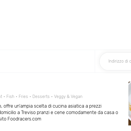
t
Fish
Fries
Desserts
Veggy & Vegan
o, offre un'ampia scelta di cucina asiatica a prezzi
 a domicilio a Treviso pranzi e cene comodamente da casa o
l sito Foodracers.com