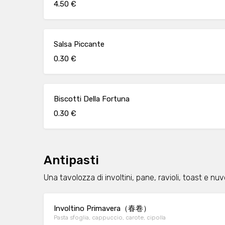
4.50 €
Salsa Piccante
0.30 €
Biscotti Della Fortuna
0.30 €
Antipasti
Una tavolozza di involtini, pane, ravioli, toast e nu
Involtino Primavera（春卷）
Pasta sfoglia, cappuccio, carote, cipolla