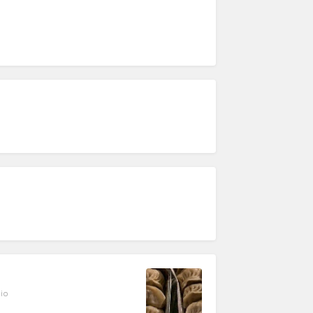
o
cio