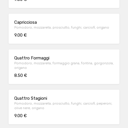
Capricciosa
Pomodoro, mozzarella, prosciutto, funghi, carciofi, origano
9.00 €
Quattro Formaggi
Pomodoro, mozzarella, formaggio grana, fontina, gorgonzola,
origano
8.50 €
Quattro Stagioni
Pomodoro, mozzarella, prosciutto, funghi, carciofi, peperoni,
olive nere, origano
9.00 €