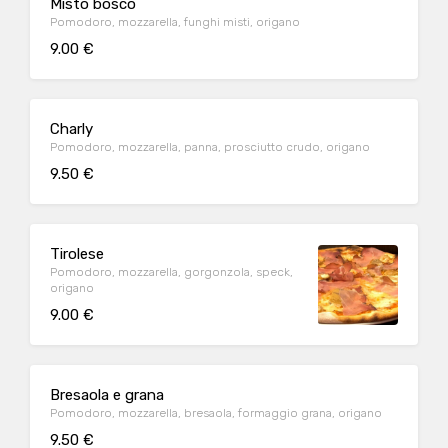
Misto bosco
Pomodoro, mozzarella, funghi misti, origano
9.00 €
Charly
Pomodoro, mozzarella, panna, prosciutto crudo, origano
9.50 €
Tirolese
Pomodoro, mozzarella, gorgonzola, speck,
origano
9.00 €
Bresaola e grana
Pomodoro, mozzarella, bresaola, formaggio grana, origano
9.50 €