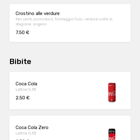
Crostino alle verdure
Pan carrè, pomodoro, formaggio fuso, verdure cotte di
stagione, origano
7.50 €
Bibite
Coca Cola
Lattina 0,33l
2.50 €
Coca Cola Zero
Lattina 0,33l