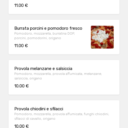
11.00 €
Burrata porcini e pomodoro fresco
Pomodoro, mozzarella, burratina DOP,
porcini, pomodorini, origano
11.00 €
Provola melanzane e salsiccia
Pomodoro, mozzarella, provola affumicata, melanzane,
salsiccia, origano
10.00 €
Provola chiodini e sfilacci
Pomodoro, mozzarella, provola affumicata, funghi chiodini,
sfilacci di cavallo, origano
10.00 €