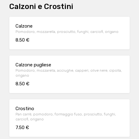
Calzoni e Crostini
Calzone
Pomodoro, mozzarella, prosciutto, funghi, carciofi, origano
8.50 €
Calzone pugliese
Pomodoro, mozzarella, acciughe, capperi, olive nere, cipolla,
origano
8.50 €
Crostino
Pan carrè, pomodoro, formaggio fuso, prosciutto, funghi,
carciofi, origano
7.50 €