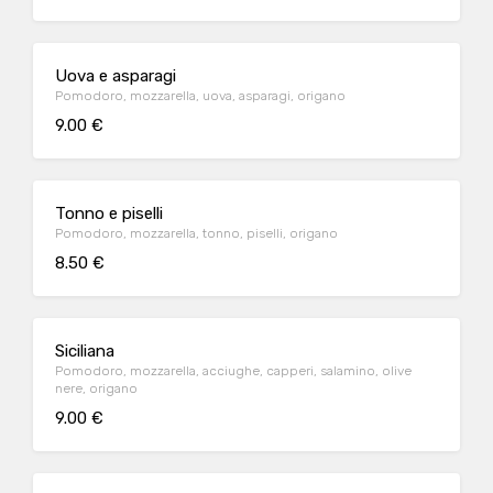
Uova e asparagi
Pomodoro, mozzarella, uova, asparagi, origano
9.00 €
Tonno e piselli
Pomodoro, mozzarella, tonno, piselli, origano
8.50 €
Siciliana
Pomodoro, mozzarella, acciughe, capperi, salamino, olive
nere, origano
9.00 €