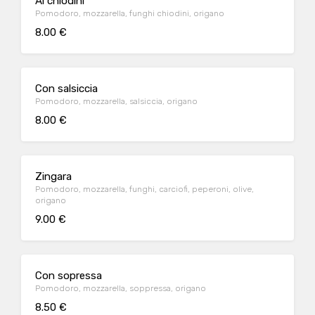
Ai chiodini
Pomodoro, mozzarella, funghi chiodini, origano
8.00 €
Con salsiccia
Pomodoro, mozzarella, salsiccia, origano
8.00 €
Zingara
Pomodoro, mozzarella, funghi, carciofi, peperoni, olive,
origano
9.00 €
Con sopressa
Pomodoro, mozzarella, soppressa, origano
8.50 €