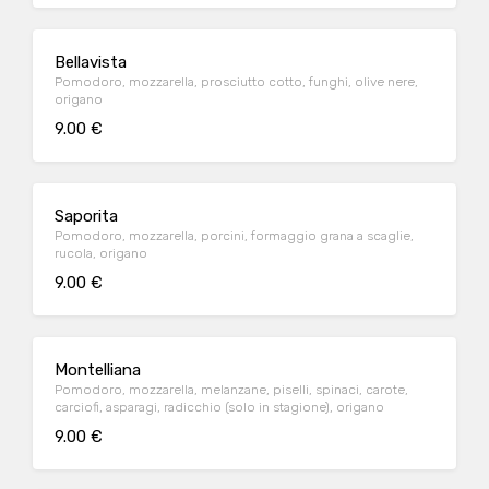
Bellavista
Pomodoro, mozzarella, prosciutto cotto, funghi, olive nere,
origano
9.00 €
Saporita
Pomodoro, mozzarella, porcini, formaggio grana a scaglie,
rucola, origano
9.00 €
Montelliana
Pomodoro, mozzarella, melanzane, piselli, spinaci, carote,
carciofi, asparagi, radicchio (solo in stagione), origano
9.00 €