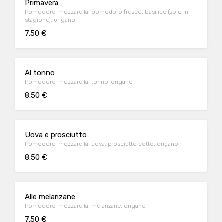
Primavera
Pomodoro, mozzarella, pomodoro fresco, basilico (solo in
stagione), origano
7.50 €
Al tonno
Pomodoro, mozzarella, tonno, origano
8.50 €
Uova e prosciutto
Pomodoro, mozzarella, uova, prosciutto cotto, origano
8.50 €
Alle melanzane
Pomodoro, mozzarella, melanzane, origano
7.50 €