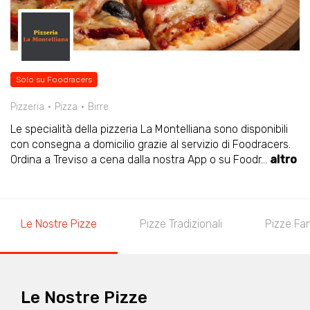
Solo su Foodracers
Pizzeria
Pizza
Birre
Le specialità della pizzeria La Montelliana sono disponibili
con consegna a domicilio grazie al servizio di Foodracers.
Ordina a Treviso a cena dalla nostra App o su Foodr
...
altro
Le Nostre Pizze
Pizze Tradizionali
Pizze Fa
Le Nostre Pizze