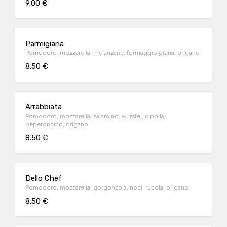
9.00 €
Parmigiana
Pomodoro, mozzarella, melanzane, formaggio grana, origano
8.50 €
Arrabbiata
Pomodoro, mozzarella, salamino, wurstel, cipolla,
peperoncino, origano
8.50 €
Dello Chef
Pomodoro, mozzarella, gorgonzola, noci, rucola, origano
8.50 €