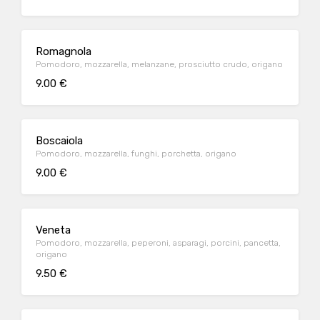
Romagnola
Pomodoro, mozzarella, melanzane, prosciutto crudo, origano
9.00 €
Boscaiola
Pomodoro, mozzarella, funghi, porchetta, origano
9.00 €
Veneta
Pomodoro, mozzarella, peperoni, asparagi, porcini, pancetta,
origano
9.50 €