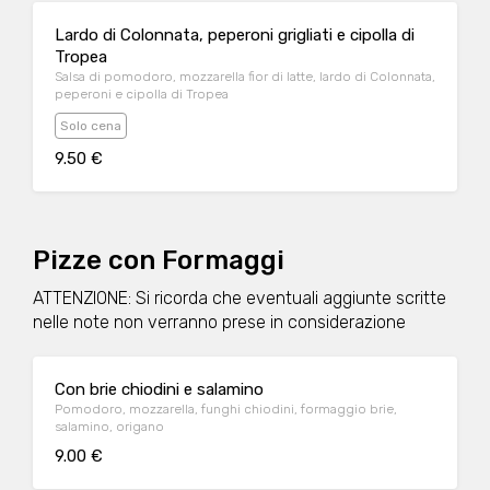
Lardo di Colonnata, peperoni grigliati e cipolla di
Tropea
Salsa di pomodoro, mozzarella fior di latte, lardo di Colonnata,
peperoni e cipolla di Tropea
Solo cena
9.50 €
Pizze con Formaggi
ATTENZIONE: Si ricorda che eventuali aggiunte scritte
nelle note non verranno prese in considerazione
Con brie chiodini e salamino
Pomodoro, mozzarella, funghi chiodini, formaggio brie,
salamino, origano
9.00 €