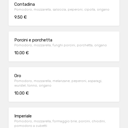
Contadina
Pomodoro, mozzarella, salsiccia, peperoni, cipolla, origano
9.50 €
Porcini e porchetta
Pomodoro, mozzarella, funghi porcini, porchetta, origano
10.00 €
Oro
Pomodoro, mozzarella, melanzane, peperoni, asparagi,
wurstel, tonno, origano
10.00 €
Imperiale
Pomodoro, mozzarella, formaggio brie, porcini, chiodini,
pomodoro a cubetti