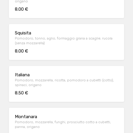
origano
8.00 €
Squisita
Pomodoro, tonno, aglio, formaggio grana a scaglie, rucola
(senza mozzarella)
8.00 €
Italiana
Pomodoro, mozzarella, ricotta, pomodoro a cubetti (cotto),
spinaci, origano
8.50 €
Montanara
Pomodoro, mozzarella, funghi, prosciutto cotto a cubetti,
panna, origano