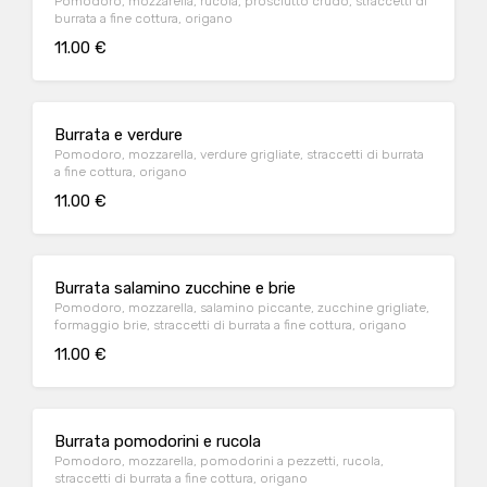
Pomodoro, mozzarella, rucola, prosciutto crudo, straccetti di
burrata a fine cottura, origano
11.00 €
Burrata e verdure
Pomodoro, mozzarella, verdure grigliate, straccetti di burrata
a fine cottura, origano
11.00 €
Burrata salamino zucchine e brie
Pomodoro, mozzarella, salamino piccante, zucchine grigliate,
formaggio brie, straccetti di burrata a fine cottura, origano
11.00 €
Burrata pomodorini e rucola
Pomodoro, mozzarella, pomodorini a pezzetti, rucola,
straccetti di burrata a fine cottura, origano