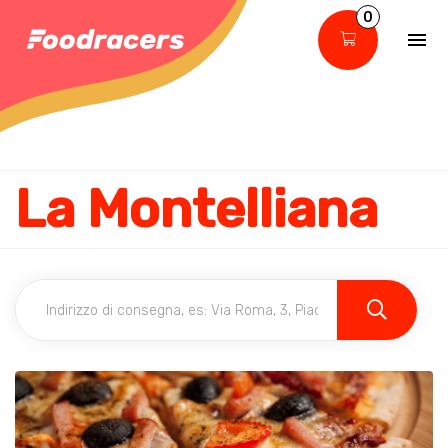
0
La Montelliana