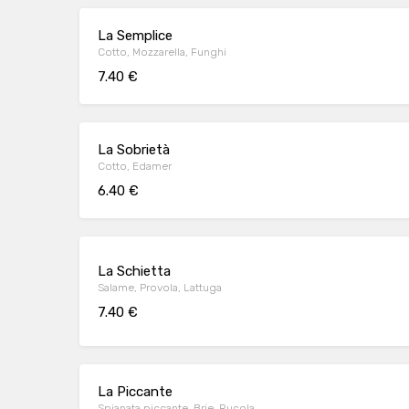
La Semplice
Cotto, Mozzarella, Funghi
7.40 €
La Sobrietà
Cotto, Edamer
6.40 €
La Schietta
Salame, Provola, Lattuga
7.40 €
La Piccante
Spianata piccante, Brie, Rucola