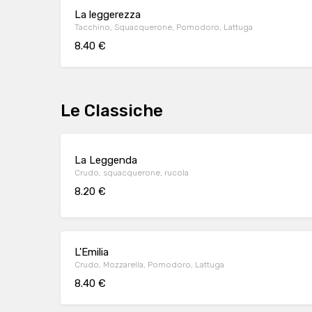
La leggerezza
Tacchino, Squacquerone, Pomodoro, Lattuga
8.40 €
Le Classiche
La Leggenda
Crudo, squacquerone, rucola
8.20 €
L'Emilia
Crudo, Mozzarella, Pomodoro, Lattuga
8.40 €