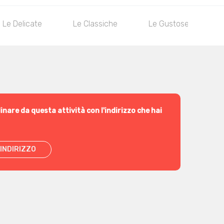
Le Delicate
Le Classiche
Le Gustose
L
inare da questa attività con l'indirizzo che hai
INDIRIZZO