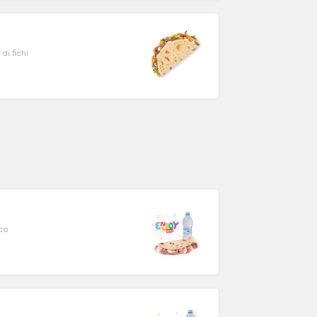
di fichi
oco