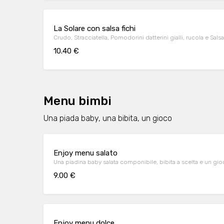
La Solare con salsa fichi
Crudo, Stracciatella, Pomodorini datterini gialli, rucola e Salsa 
10.40 €
Menu bimbi
Una piada baby, una bibita, un gioco
Enjoy menu salato
Una piadina baby salata componibile, bibita a scelta e un gi
9.00 €
Enjoy menu dolce