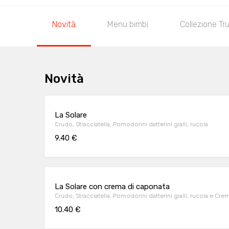
Novità
Menu bimbi
Collezione Tru
Novità
La Solare
Crudo, Stracciatella, Pomodorini datterini gialli, rucola
9.40 €
La Solare con crema di caponata
Crudo, Stracciatella, Pomodorini datterini gialli, rucola e Cr
10.40 €