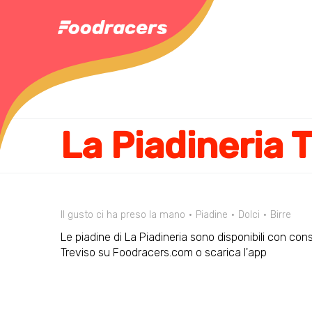
Il gusto ci ha preso la mano
Piadine
Dolci
Birre
Le piadine di La Piadineria sono disponibili con con
Treviso su Foodracers.com o scarica l'app