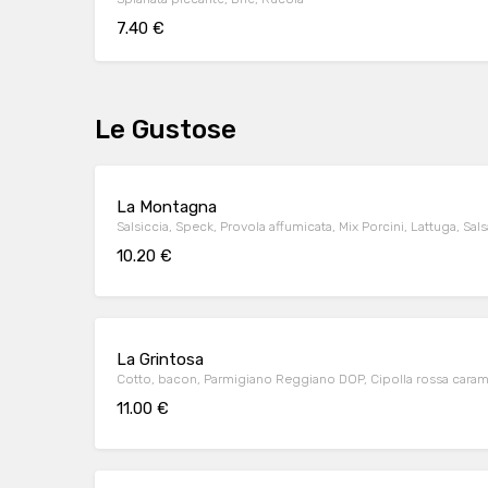
7.40 €
Le Gustose
La Montagna
Salsiccia, Speck, Provola affumicata, Mix Porcini, Lattuga, Sal
10.20 €
La Grintosa
Cotto, bacon, Parmigiano Reggiano DOP, Cipolla rossa caram
11.00 €