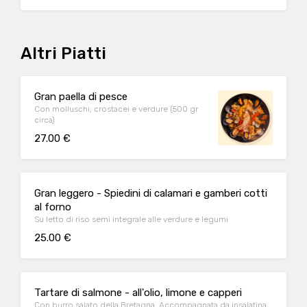
Altri Piatti
Gran paella di pesce
Con molluschi, crostacei e verdure (500 gr
circa)
27.00 €
Gran leggero - Spiedini di calamari e gamberi cotti
al forno
Su letto di riso semi integrale alle verdure e legumi
25.00 €
Tartare di salmone - all'olio, limone e capperi
Con burro salato della Bretagna. Accompagnata da insalatina