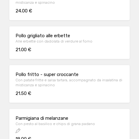
misticanza e spinacino
24.00 €
Pollo grigliato alle erbette
Alle erbette con dadolata di verdure al forno
21.00 €
Pollo fritto - super croccante
Con patate fritte e salsa tartara, accompagnato da insalatina di
misticanza e spinacino
21.50 €
Parmigiana di melanzane
Con pesto al basilico e chips di grana padano