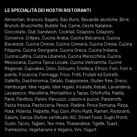
LE SPECIALITÀ DEI NOSTRI RISTORANTI
Alimentari
,
Arancini
,
Bagels
,
Bao Buns
,
Bevande alcoliche
,
Birre
,
Brunch
,
Bruschette
,
Bubble Tea
,
Carne
,
Ceste Natalizie
,
Cioccolato
,
Club Sandwich
,
Cocktail
,
Colazioni
,
Colazioni
,
Conserve
,
Crêpes
,
Cucina Araba
,
Cucina Balcanica
,
Cucina
Bavarese
,
Cucina Cinese
,
Cucina Coreana
,
Cucina Creola
,
Cucina
Filippina
,
Cucina Georgiana
,
Cucina Greca
,
Cucina Indiana
,
Cucina Latina
,
Cucina Libanese
,
Cucina Marocchina
,
Cucina
Messicana
,
Cucina Tipica Locale
,
Cucina Vietnamita
,
Cucine
Regionali
,
Cupcakes
,
Dolci
,
Dolciumi
,
Enoteca
,
Etnico
,
Fiori
,
Fiori e
piante
,
Focaccia
,
Formaggi
,
Frico
,
Fritti
,
Frullati ed Estratti
,
Galletto
,
Gastronomia
,
Gelato
,
Giapponese
,
Gluten free
,
Greco
,
Hamburger
,
Idee regalo
,
Idee regalo
,
Insalate
,
Kebab
,
Lavanderia
,
Lavasecco
,
Macelleria
,
Montaditos y Tapas
,
Ortofrutta
,
Paella
,
Pane
,
Panificio
,
Panini
,
Panuozzi, calzoni e pucce
,
Panzerotti
,
Pasta fresca
,
Pasticceria
,
Pesce
,
Piadine
,
Pinsa Romana
,
Pizza
,
Pokè
,
Polenta
,
Polpette
,
Pop Corn
,
Primi Piatti
,
Ramen
,
Ristoranti
,
Salumi
,
Senza Glutine certificato AIC
,
Street Food
,
Sughi Pronti
,
Sushi
,
Tacos
,
Taglieri
,
Tex-mex
,
Thailandese
,
Tigelle
,
Toast
,
Tramezzino
,
Vegetariano e Vegano
,
Vini
,
Yogurt