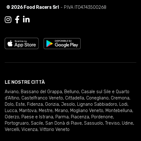
© 2026 Food Racers Srl
- P.IVA IT04743500268
LE NOSTRE CITTÀ
Aviano
,
Bassano del Grappa
,
Belluno
,
Casale sul Sile e Quarto
d'Altino
,
Castelfranco Veneto
,
Cittadella
,
Conegliano
,
Cremona
,
Dolo
,
Este
,
Fidenza
,
Gorizia
,
Jesolo
,
Lignano Sabbiadoro
,
Lodi
,
Lucca
,
Mantova
,
Mestre
,
Mirano
,
Mogliano Veneto
,
Montebelluna
,
Oderzo
,
Paese e Istrana
,
Parma
,
Piacenza
,
Pordenone
,
Portogruaro
,
Sacile
,
San Donà di Piave
,
Sassuolo
,
Treviso
,
Udine
,
Vercelli
,
Vicenza
,
Vittorio Veneto