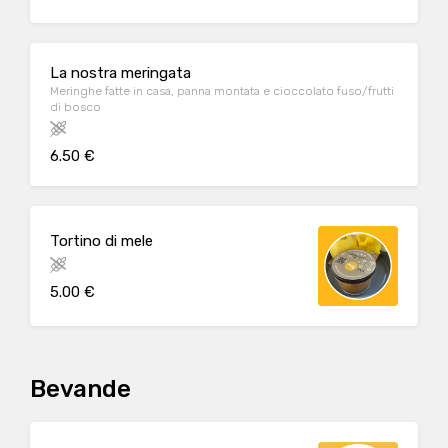
La nostra meringata
Meringhe fatte in casa, panna montata e cioccolato fuso/frutti
di bosco
6.50 €
Tortino di mele
5.00 €
Bevande