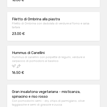
18.00 €
Filetto di Ombrina alla piastra
FIletto di Ombrina con dadolata di verdure al forno e salsa
tartara
23.00 €
Hummus di Canellini
Hummus di canellini con polpette di legumi, verdure e
carpaccio di pomodoro al basilico
16.50 €
Gran insalatona vegetariana - misticanza,
spinacino e riso rosso
Con pomodorini semi - dry, chips di parmigiano, olive
taggiasche e semi di girasole e zucca