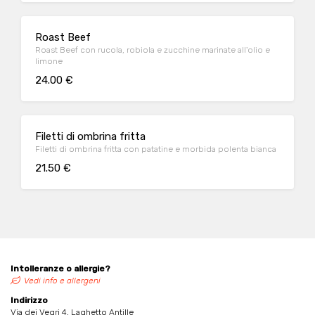
Roast Beef
Roast Beef con rucola, robiola e zucchine marinate all'olio e
limone
24.00 €
Filetti di ombrina fritta
Filetti di ombrina fritta con patatine e morbida polenta bianca
21.50 €
Intolleranze o allergie?
Vedi info e allergeni
Indirizzo
Via dei Vegri 4, Laghetto Antille