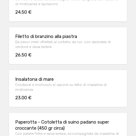
di misticanza e spinacino
24.50 €
Filetto di branzino alla piastra
Da pesci interi sfilettati al coltello da noi, con dadolata di
verdure e slasa tartara
26.50 €
Insalatona di mare
Crostacei e molluschi al vapore su letto di insalatina di
misticanza
23.00 €
Paperotta - Cotoletta di suino padano super
croccante (450 gr circa)
Con patate fritte e salsa tartara, accompagnata da insalatina di