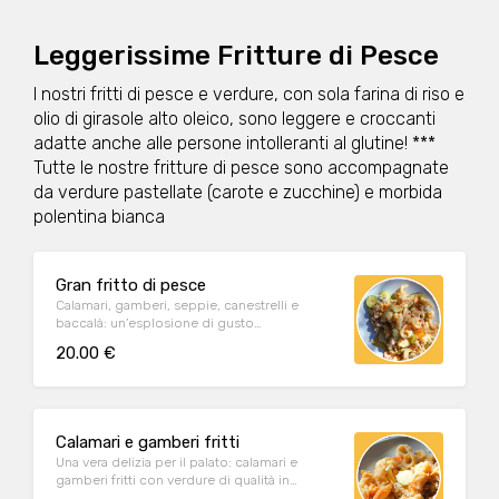
Leggerissime Fritture di Pesce
I nostri fritti di pesce e verdure, con sola farina di riso e
olio di girasole alto oleico, sono leggere e croccanti
adatte anche alle persone intolleranti al glutine! ***
Tutte le nostre fritture di pesce sono accompagnate
da verdure pastellate (carote e zucchine) e morbida
polentina bianca
Gran fritto di pesce
Calamari, gamberi, seppie, canestrelli e
baccalà: un’esplosione di gusto
accompagnato da verdure di qualità
20.00 €
pastellate e morbida polenta bianca
Calamari e gamberi fritti
Una vera delizia per il palato: calamari e
gamberi fritti con verdure di qualità in
pastella e morbida polenta