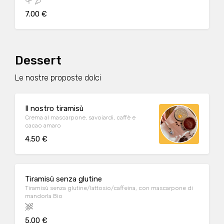
7.00 €
Dessert
Le nostre proposte dolci
Il nostro tiramisù
Crema al mascarpone, savoiardi, caffè e
cacao amaro
4.50 €
Tiramisù senza glutine
Tiramisù senza glutine/lattosio/caffeina, con mascarpone di
mandorla Bio
5.00 €