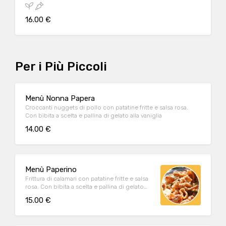
16.00 €
Per i Più Piccoli
Menù Nonna Papera
Croccanti nuggets di pollo con patatine fritte e salsa rosa.
Con bibita a scelta e pallina di gelato alla vaniglia
14.00 €
Menù Paperino
Frittura di calamari con patatine fritte e salsa
rosa. Con bibita a scelta e pallina di gelato
alla vaniglia
15.00 €