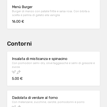
Menù Burger
Burger di manzo con patate fritte e salsa rosa. Con bibita a
scelta e pallina di gelato alla vaniglia
16.00 €
Contorni
Insalata di misticanza e spinacino
Con pomodori semi-dry, olive taggiasche e semi di girasole e
zucca
5.00 €
Dadolata di verdure al forno
Con melanzane, zucchine, carote, pomodorini e porro