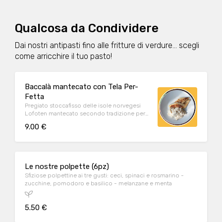
Qualcosa da Condividere
Dai nostri antipasti fino alle fritture di verdure... scegli
come arricchire il tuo pasto!
Baccalà mantecato con Tela Per-
Fetta
Pregiato stoccafisso delle isole norvegesi
Lofoten mantecato secondo tradizione per
un'antipasto gustoso e delicato!
9.00 €
Accompagnato da crostini artigianali e
biologici Figulì.
Le nostre polpette (6pz)
Sfiziose polpettine ai tre gusti: ceci, spinaci e rosmarino -
zucchine, pomodoro e basilico - melanzane e menta
5.50 €