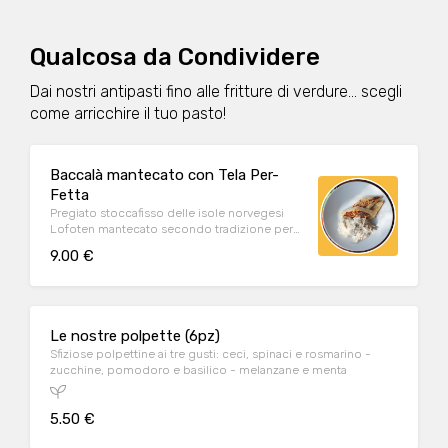
Qualcosa da Condividere
Dai nostri antipasti fino alle fritture di verdure... scegli
come arricchire il tuo pasto!
Baccalà mantecato con Tela Per-
Fetta
Pregiato stoccafisso delle isole norvegesi
Lofoten mantecato secondo tradizione per
un'antipasto gustoso e delicato!
9.00 €
Accompagnato da crostini artigianali e
biologici Figulì.
Le nostre polpette (6pz)
Sfiziose polpettine ai tre gusti: ceci, spinaci e rosmarino -
zucchine, pomodoro e basilico - melanzane e menta
5.50 €