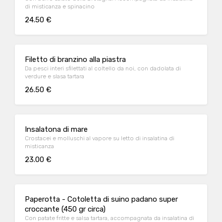
di misticanza e spinacino
24.50 €
Filetto di branzino alla piastra
Da pesci interi sfilettati al coltello da noi, con dadolata di
verdure e slasa tartara
26.50 €
Insalatona di mare
Crostacei e molluschi al vapore su letto di insalatina di
misticanza
23.00 €
Paperotta - Cotoletta di suino padano super
croccante (450 gr circa)
Con patate fritte e salsa tartara, accompagnata da insalatina di