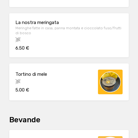
La nostra meringata
Meringhe fatte in casa, panna montata e cioccolato fuso/frutti
di bosco
6.50 €
Tortino di mele
5.00 €
Bevande