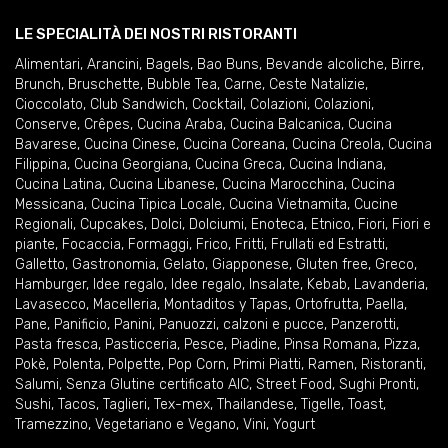
LE SPECIALITÀ DEI NOSTRI RISTORANTI
Alimentari
,
Arancini
,
Bagels
,
Bao Buns
,
Bevande alcoliche
,
Birre
,
Brunch
,
Bruschette
,
Bubble Tea
,
Carne
,
Ceste Natalizie
,
Cioccolato
,
Club Sandwich
,
Cocktail
,
Colazioni
,
Colazioni
,
Conserve
,
Crêpes
,
Cucina Araba
,
Cucina Balcanica
,
Cucina
Bavarese
,
Cucina Cinese
,
Cucina Coreana
,
Cucina Creola
,
Cucina
Filippina
,
Cucina Georgiana
,
Cucina Greca
,
Cucina Indiana
,
Cucina Latina
,
Cucina Libanese
,
Cucina Marocchina
,
Cucina
Messicana
,
Cucina Tipica Locale
,
Cucina Vietnamita
,
Cucine
Regionali
,
Cupcakes
,
Dolci
,
Dolciumi
,
Enoteca
,
Etnico
,
Fiori
,
Fiori e
piante
,
Focaccia
,
Formaggi
,
Frico
,
Fritti
,
Frullati ed Estratti
,
Galletto
,
Gastronomia
,
Gelato
,
Giapponese
,
Gluten free
,
Greco
,
Hamburger
,
Idee regalo
,
Idee regalo
,
Insalate
,
Kebab
,
Lavanderia
,
Lavasecco
,
Macelleria
,
Montaditos y Tapas
,
Ortofrutta
,
Paella
,
Pane
,
Panificio
,
Panini
,
Panuozzi, calzoni e pucce
,
Panzerotti
,
Pasta fresca
,
Pasticceria
,
Pesce
,
Piadine
,
Pinsa Romana
,
Pizza
,
Pokè
,
Polenta
,
Polpette
,
Pop Corn
,
Primi Piatti
,
Ramen
,
Ristoranti
,
Salumi
,
Senza Glutine certificato AIC
,
Street Food
,
Sughi Pronti
,
Sushi
,
Tacos
,
Taglieri
,
Tex-mex
,
Thailandese
,
Tigelle
,
Toast
,
Tramezzino
,
Vegetariano e Vegano
,
Vini
,
Yogurt