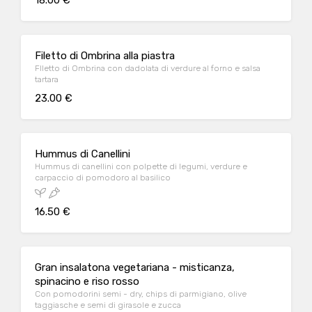
18.00 €
Filetto di Ombrina alla piastra
FIletto di Ombrina con dadolata di verdure al forno e salsa
tartara
23.00 €
Hummus di Canellini
Hummus di canellini con polpette di legumi, verdure e
carpaccio di pomodoro al basilico
16.50 €
Gran insalatona vegetariana - misticanza,
spinacino e riso rosso
Con pomodorini semi - dry, chips di parmigiano, olive
taggiasche e semi di girasole e zucca