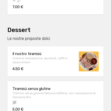
7.00 €
Dessert
Le nostre proposte dolci
Il nostro tiramisù
Crema al mascarpone, savoiardi, caffè e
cacao amaro
4.50 €
Tiramisù senza glutine
Tiramisù senza glutine/lattosio/caffeina, con mascarpone di
mandorla Bio
5.00 €