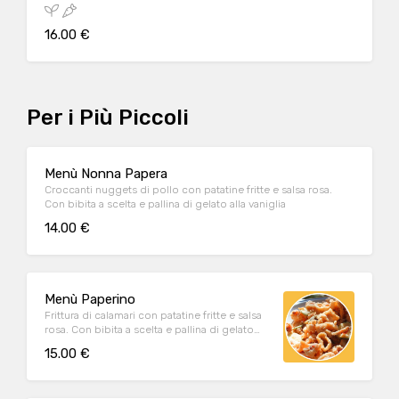
16.00 €
Per i Più Piccoli
Menù Nonna Papera
Croccanti nuggets di pollo con patatine fritte e salsa rosa.
Con bibita a scelta e pallina di gelato alla vaniglia
14.00 €
Menù Paperino
Frittura di calamari con patatine fritte e salsa
rosa. Con bibita a scelta e pallina di gelato
alla vaniglia
15.00 €