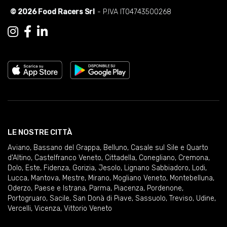
© 2026 Food Racers Srl
- P.IVA IT04743500268
LE NOSTRE CITTÀ
Aviano
,
Bassano del Grappa
,
Belluno
,
Casale sul Sile e Quarto
d'Altino
,
Castelfranco Veneto
,
Cittadella
,
Conegliano
,
Cremona
,
Dolo
,
Este
,
Fidenza
,
Gorizia
,
Jesolo
,
Lignano Sabbiadoro
,
Lodi
,
Lucca
,
Mantova
,
Mestre
,
Mirano
,
Mogliano Veneto
,
Montebelluna
,
Oderzo
,
Paese e Istrana
,
Parma
,
Piacenza
,
Pordenone
,
Portogruaro
,
Sacile
,
San Donà di Piave
,
Sassuolo
,
Treviso
,
Udine
,
Vercelli
,
Vicenza
,
Vittorio Veneto