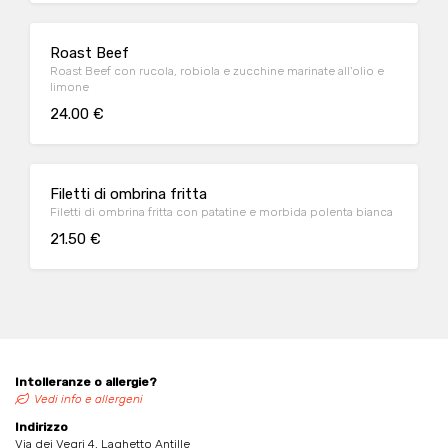
Roast Beef
Roast Beef con rucola, robiola e zucchine marinate all'olio e
limone
24.00 €
Filetti di ombrina fritta
Filetti di ombrina fritta con patatine e morbida polenta bianca
21.50 €
Intolleranze o allergie?
Vedi info e allergeni
Indirizzo
Via dei Vegri 4, Laghetto Antille