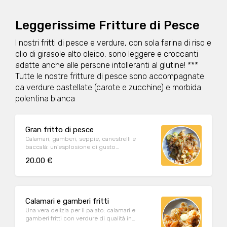
Leggerissime Fritture di Pesce
I nostri fritti di pesce e verdure, con sola farina di riso e
olio di girasole alto oleico, sono leggere e croccanti
adatte anche alle persone intolleranti al glutine! ***
Tutte le nostre fritture di pesce sono accompagnate
da verdure pastellate (carote e zucchine) e morbida
polentina bianca
Gran fritto di pesce
Calamari, gamberi, seppie, canestrelli e
baccalà: un’esplosione di gusto
accompagnato da verdure di qualità
20.00 €
pastellate e morbida polenta bianca
Calamari e gamberi fritti
Una vera delizia per il palato: calamari e
gamberi fritti con verdure di qualità in
pastella e morbida polenta