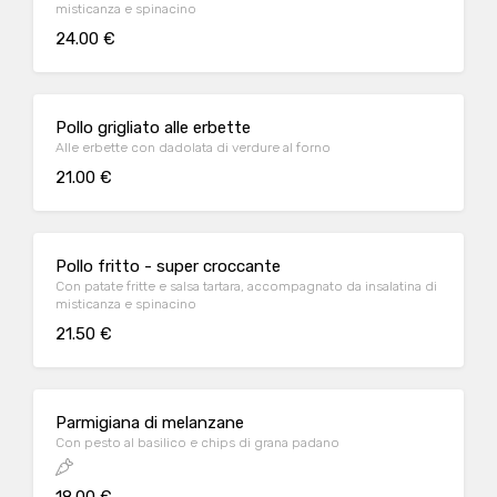
misticanza e spinacino
24.00 €
Pollo grigliato alle erbette
Alle erbette con dadolata di verdure al forno
21.00 €
Pollo fritto - super croccante
Con patate fritte e salsa tartara, accompagnato da insalatina di
misticanza e spinacino
21.50 €
Parmigiana di melanzane
Con pesto al basilico e chips di grana padano