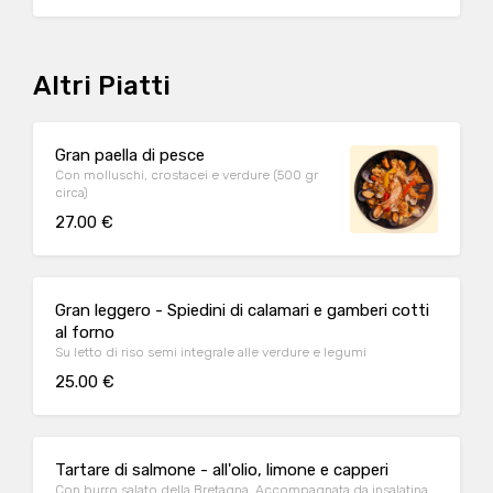
Altri Piatti
Gran paella di pesce
Con molluschi, crostacei e verdure (500 gr
circa)
27.00 €
Gran leggero - Spiedini di calamari e gamberi cotti
al forno
Su letto di riso semi integrale alle verdure e legumi
25.00 €
Tartare di salmone - all'olio, limone e capperi
Con burro salato della Bretagna. Accompagnata da insalatina