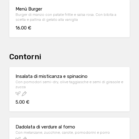
Menù Burger
Burger di manzo con patate fritte e salsa rosa. Con bibita a
scelta e pallina di gelato alla vaniglia
16.00 €
Contorni
Insalata di misticanza e spinacino
Con pomodori semi-dry, olive taggiasche e semi di girasole e
zucca
5.00 €
Dadolata di verdure al forno
Con melanzane, zucchine, carote, pomodorini e porro