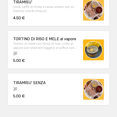
TIRAMISU'
Uova, caffè di moka e cacao amaro per un
tiramisù che fa miracoli.
4.50 €
TORTINO DI RISO E MELE al vapore
Tortino di mele con farina di riso, cotto al
vapore per rimanere leggero e soffice con
profumi di cannella e scorzetta d'arancia.
Adatto intolleranti al glutine e al lattosio
5.00 €
TIRAMISU' SENZA
5.00 €