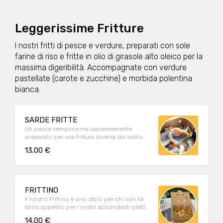
Leggerissime Fritture
I nostri fritti di pesce e verdure, preparati con sole
farine di riso e fritte in olio di girasole alto oleico per la
massima digeribilità. Accompagnate con verdure
pastellate (carote e zucchine) e morbida polentina
bianca.
SARDE FRITTE
Un pesce semplice ma sapientemente
preparato per una frittura diversa dal solito.
13.00 €
FRITTINO
Il nostro Frittino è uno sfizio per chi non ha
tanto appetito per i nostri abbondanti piatti
unici ma preferisce un secondo piatto o una
14.00 €