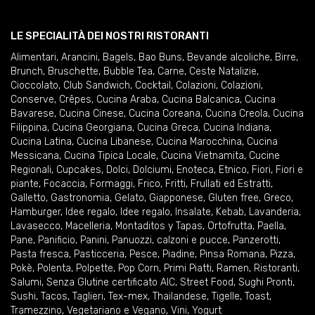
LE SPECIALITÀ DEI NOSTRI RISTORANTI
Alimentari
,
Arancini
,
Bagels
,
Bao Buns
,
Bevande alcoliche
,
Birre
,
Brunch
,
Bruschette
,
Bubble Tea
,
Carne
,
Ceste Natalizie
,
Cioccolato
,
Club Sandwich
,
Cocktail
,
Colazioni
,
Colazioni
,
Conserve
,
Crêpes
,
Cucina Araba
,
Cucina Balcanica
,
Cucina
Bavarese
,
Cucina Cinese
,
Cucina Coreana
,
Cucina Creola
,
Cucina
Filippina
,
Cucina Georgiana
,
Cucina Greca
,
Cucina Indiana
,
Cucina Latina
,
Cucina Libanese
,
Cucina Marocchina
,
Cucina
Messicana
,
Cucina Tipica Locale
,
Cucina Vietnamita
,
Cucine
Regionali
,
Cupcakes
,
Dolci
,
Dolciumi
,
Enoteca
,
Etnico
,
Fiori
,
Fiori e
piante
,
Focaccia
,
Formaggi
,
Frico
,
Fritti
,
Frullati ed Estratti
,
Galletto
,
Gastronomia
,
Gelato
,
Giapponese
,
Gluten free
,
Greco
,
Hamburger
,
Idee regalo
,
Idee regalo
,
Insalate
,
Kebab
,
Lavanderia
,
Lavasecco
,
Macelleria
,
Montaditos y Tapas
,
Ortofrutta
,
Paella
,
Pane
,
Panificio
,
Panini
,
Panuozzi, calzoni e pucce
,
Panzerotti
,
Pasta fresca
,
Pasticceria
,
Pesce
,
Piadine
,
Pinsa Romana
,
Pizza
,
Pokè
,
Polenta
,
Polpette
,
Pop Corn
,
Primi Piatti
,
Ramen
,
Ristoranti
,
Salumi
,
Senza Glutine certificato AIC
,
Street Food
,
Sughi Pronti
,
Sushi
,
Tacos
,
Taglieri
,
Tex-mex
,
Thailandese
,
Tigelle
,
Toast
,
Tramezzino
,
Vegetariano e Vegano
,
Vini
,
Yogurt