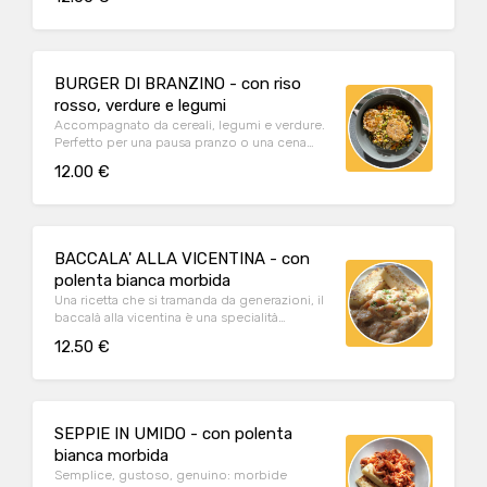
BURGER DI BRANZINO - con riso
rosso, verdure e legumi
Accompagnato da cereali, legumi e verdure.
Perfetto per una pausa pranzo o una cena
leggera
12.00 €
BACCALA' ALLA VICENTINA - con
polenta bianca morbida
Una ricetta che si tramanda da generazioni, il
baccalà alla vicentina è una specialità
morbida e dal gusto inconfondibile.
12.50 €
SEPPIE IN UMIDO - con polenta
bianca morbida
Semplice, gustoso, genuino: morbide