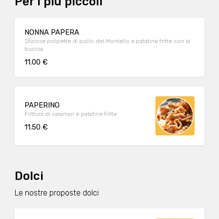
Per i più piccoli
NONNA PAPERA
Sfiziose polpette di pollo del Montello e patatine fritte con la
buccia.
11.00 €
PAPERINO
Frittura di calamari e patatine fritte
11.50 €
Dolci
Le nostre proposte dolci