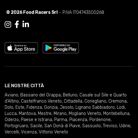
© 2026 Food Racers Srl
- P.IVA IT04743500268
LE NOSTRE CITTÀ
Aviano
,
Bassano del Grappa
,
Belluno
,
Casale sul Sile e Quarto
d'Altino
,
Castelfranco Veneto
,
Cittadella
,
Conegliano
,
Cremona
,
Dolo
,
Este
,
Fidenza
,
Gorizia
,
Jesolo
,
Lignano Sabbiadoro
,
Lodi
,
Lucca
,
Mantova
,
Mestre
,
Mirano
,
Mogliano Veneto
,
Montebelluna
,
Oderzo
,
Paese e Istrana
,
Parma
,
Piacenza
,
Pordenone
,
Portogruaro
,
Sacile
,
San Donà di Piave
,
Sassuolo
,
Treviso
,
Udine
,
Vercelli
,
Vicenza
,
Vittorio Veneto