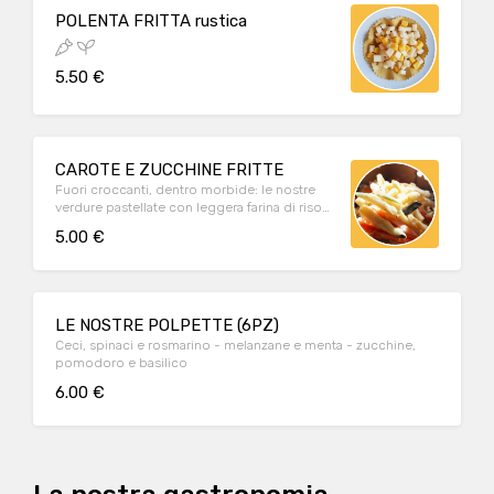
POLENTA FRITTA rustica
5.50 €
CAROTE E ZUCCHINE FRITTE
Fuori croccanti, dentro morbide: le nostre
verdure pastellate con leggera farina di riso
piacciono a grandi e bambini!
5.00 €
LE NOSTRE POLPETTE (6PZ)
Ceci, spinaci e rosmarino - melanzane e menta - zucchine,
pomodoro e basilico
6.00 €