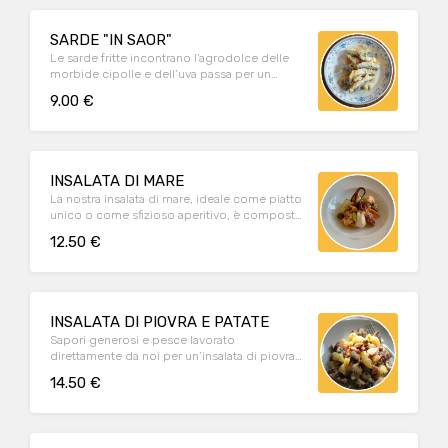
SARDE "IN SAOR"
Le sarde fritte incontrano l’agrodolce delle
morbide cipolle e dell’uva passa per un
valzer di sapori deliziosi.
9.00 €
INSALATA DI MARE
La nostra insalata di mare, ideale come piatto
unico o come sfizioso aperitivo, è composta
da piovra, calamari, gamberi, seppie e cozze.
12.50 €
INSALATA DI PIOVRA E PATATE
Sapori generosi e pesce lavorato
direttamente da noi per un’insalata di piovra
leggera e fresca.
14.50 €