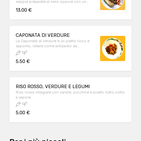
seppie preparate al nero oppure con un
dolce sugo al pomodoro.
13.00 €
CAPONATA DI VERDURE
La Caponata di verdure è un piatto ricco e
saporito, ideale come antipasto da
condividere, contorno o pranzo/cena. E' un
piatto vegetariano e vegano.
5.50 €
RISO ROSSO, VERDURE E LEGUMI
Riso rosso integrale con carote, zucchine e piselli, tutto cotto
a vapore.
5.00 €