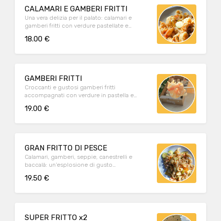
CALAMARI E GAMBERI FRITTI
Una vera delizia per il palato: calamari e
gamberi fritti con verdure pastellate e
morbida polenta bianca
18.00 €
GAMBERI FRITTI
Croccanti e gustosi gamberi fritti
accompagnati con verdure in pastella e
morbida polentina bianca
19.00 €
GRAN FRITTO DI PESCE
Calamari, gamberi, seppie, canestrelli e
baccalà: un’esplosione di gusto
accompagnato da verdure pastellate e
19.50 €
morbida polenta bianca
SUPER FRITTO x2