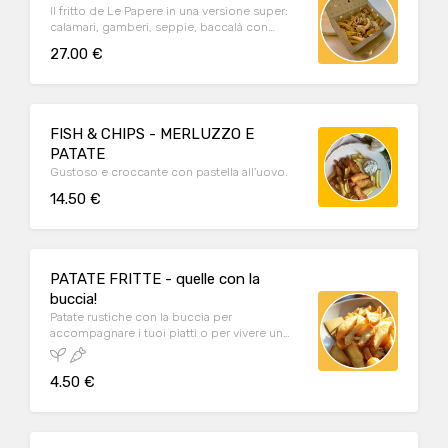
Il fritto de Le Papere in una versione super:
calamari, gamberi, seppie, baccalà con
patate fritte, verdure pastellate e polenta
27.00 €
bianca morbida. Ideale per un pranzo o una
cena da condividere tra due persone oppure
come proposta aperitivo da stuzzicare con
gli ospiti.
FISH & CHIPS - MERLUZZO E
PATATE
Gustoso e croccante con pastella all'uovo.
14.50 €
PATATE FRITTE - quelle con la
buccia!
Patate rustiche con la buccia per
accompagnare i tuoi piatti o per vivere un
piccolo momento di piacere.
4.50 €