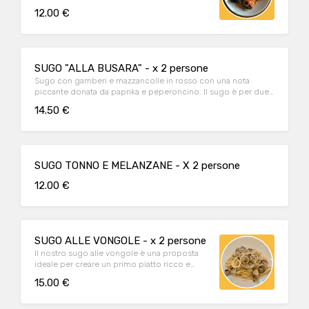
per condire una spaghettata. Quantità per 2
12.00 €
porzioni.
SUGO "ALLA BUSARA" - x 2 persone
Sugo con gamberi e mazzancolle in rosso con una nota
piccante donata da paprika e peperoncino. Il sugo è per due
persone.
14.50 €
SUGO TONNO E MELANZANE - X 2 persone
12.00 €
SUGO ALLE VONGOLE - x 2 persone
Il nostro sugo alle vongole è una proposta
ideale per creare un primo piatto ricco e
gustoso.
15.00 €