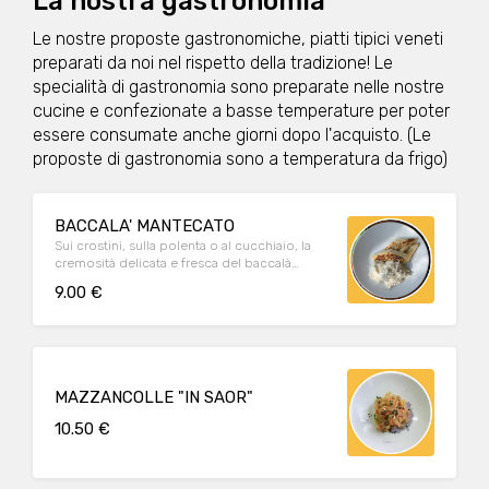
La nostra gastronomia
Le nostre proposte gastronomiche, piatti tipici veneti
preparati da noi nel rispetto della tradizione! Le
specialità di gastronomia sono preparate nelle nostre
cucine e confezionate a basse temperature per poter
essere consumate anche giorni dopo l'acquisto. (Le
proposte di gastronomia sono a temperatura da frigo)
BACCALA' MANTECATO
Sui crostini, sulla polenta o al cucchiaio, la
cremosità delicata e fresca del baccalà
mantecato, preparato secondo tradizione.
9.00 €
MAZZANCOLLE "IN SAOR"
10.50 €