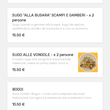
SUGO "ALLA BUSARA" SCAMPI E GAMBERI - x 2
persone
Sugo scampi e gamberi alla busara, sugo dal sapore
caratteristico donato dal pomodoro e con un accenno
piccante conferito dalla paprika dolce.
15.50 €
SUGO ALLE VONGOLE - x 2 persone
Il nostro sugo alle vongole è una proposta
ideale per creare un primo piatto ricco e
gustoso.
15.50 €
BOGOI
Sono tornati i Bogoi: i nostri sono preparati secondo
tradizionale con aglio e prezzemolo per preservare il loro
gusto autentico!
10.50 €