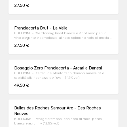
27.50 €
Franciacorta Brut - La Valle
BOLLICINE - Chardonnay, Pinot bianco e Pinot nero per un
vino elegante e complesso, al naso spiccano note di crosta di
pane e delicati sentori floreali e fruttati (12,5% vol)
27.50 €
Dosaggio Zero Franciacorta - Arcari e Danesi
BOLLICINE - I terreni del Montorfano donano mineralità e
sapidità alla ricchezza dell’uva - ( 12% vol)
49.50 €
Bulles des Roches Samour Arc - Des Roches
Neuves
BOLLICINE - Perlage cremoso, con note di mela, pesca
bianca e agrumi - (12,5% vol)