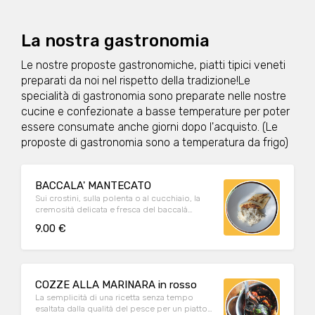
La nostra gastronomia
Le nostre proposte gastronomiche, piatti tipici veneti
preparati da noi nel rispetto della tradizione!Le
specialità di gastronomia sono preparate nelle nostre
cucine e confezionate a basse temperature per poter
essere consumate anche giorni dopo l'acquisto. (Le
proposte di gastronomia sono a temperatura da frigo)
BACCALA' MANTECATO
Sui crostini, sulla polenta o al cucchiaio, la
cremosità delicata e fresca del baccalà
mantecato, preparato secondo tradizione.
9.00 €
COZZE ALLA MARINARA in rosso
La semplicità di una ricetta senza tempo
esaltata dalla qualità del pesce per un piatto