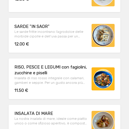
SARDE "IN SAOR"
Le sarde fritte incontrano l’agrodolce delle
morbide cipolle e dell’uva passa per un
valzer di sapori deliziosi.
12.00 €
RISO, PESCE E LEGUMI con fagiolini,
zucchine e piselli
Insalata di riso rosso integrale con calamari,
gamberi e seppie. Per un gusto ancora più
intenso, aggiungiamo con cottura a vapore
11.50 €
carote, fagiolini, zucchine, piselli, lenticchie
e fagioli cannellini. Piatto ideale come
antipasto da condividere oppure come
proposta per una pausa pranzo leggera e
salutare!
INSALATA DI MARE
La nostra insalata di mare, ideale come piatto
unico o come sfizioso aperitivo, è composta
da piovra, calamari, gamberi, seppie e cozze.