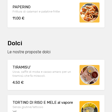
PAPERINO
Frittura di calamari e patatine fritte
11.00 €
Dolci
Le nostre proposte dolci
TIRAMISU'
Uova, caffè di moka e cacao amaro per un
tiramisù che fa miracoli.
4.50 €
TORTINO DI RISO E MELE al vapore
Senza glutine/lattosio