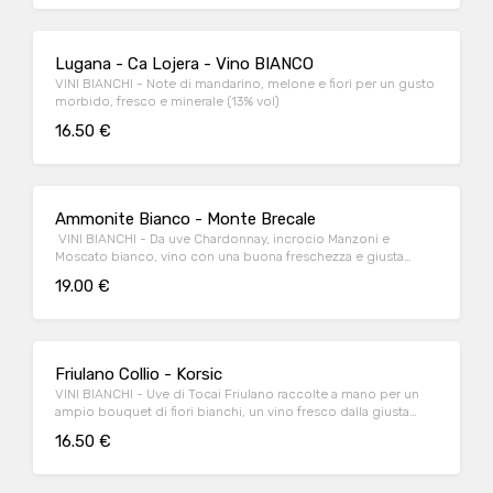
Lugana - Ca Lojera - Vino BIANCO
VINI BIANCHI - Note di mandarino, melone e fiori per un gusto
morbido, fresco e minerale (13% vol)
16.50 €
Ammonite Bianco - Monte Brecale
VINI BIANCHI - Da uve Chardonnay, incrocio Manzoni e
Moscato bianco, vino con una buona​ ​freschezza e giusta
armonia.​ (12,5% vol)
19.00 €
Friulano Collio - Korsic
VINI BIANCHI - Uve di Tocai Friulano raccolte a mano per un
ampio bouquet di fiori bianchi, un vino fresco dalla giusta
sapidità e dal sapore minerale. (13,5% vol)
16.50 €