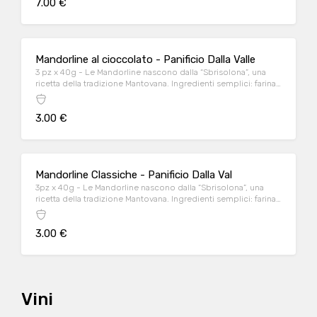
7.00 €
Mandorline al cioccolato - Panificio Dalla Valle
3 pz x 40g - Le Mandorline nascono dalla “Sbrisolona”, una
ricetta della tradizione Mantovana. Ingredienti semplici: farina
di grano tenero e di mais, burro, mandorle, zucchero, granella
di nocciola, uova e GOCCE DI CIOCCOLATO.
3.00 €
Mandorline Classiche - Panificio Dalla Val
3pz x 40g - Le Mandorline nascono dalla “Sbrisolona”, una
ricetta della tradizione Mantovana. Ingredienti semplici: farina
di grano tenero e di mais, burro, mandorle, zucchero, granella
di nocciola e uova.
3.00 €
Vini