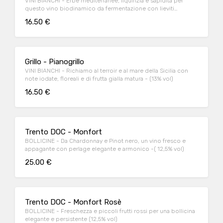
VINI BIANCHI - Erbe mediterranee, liquirizia e sapidità per
questo vino biodinamico da fermentazione con lieviti
indigeni. - (13,5% vol)
16.50 €
Grillo - Pianogrillo
VINI BIANCHI - Richiamo al terroir e al mare della Sicilia con
note iodate, floreali e di frutta gialla matura - (13% vol)
16.50 €
Trento DOC - Monfort
BOLLICINE - Da Chardonnay e Pinot nero, un vino fresco e
appagante con perlage elegante e armonico -( 12,5% vol)
25.00 €
Trento DOC - Monfort Rosè
BOLLICINE - Freschezza e piccoli frutti rossi per una bollicina
elegante e persistente (12,5% vol)