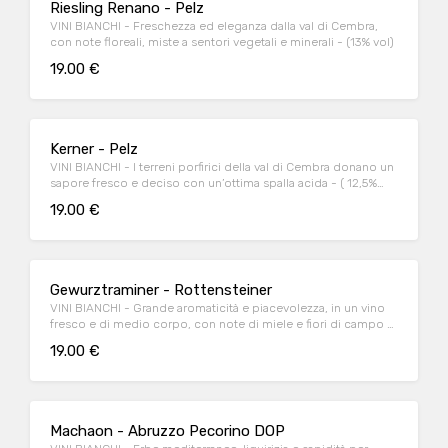
Riesling Renano - Pelz
VINI BIANCHI - Freschezza ed eleganza dalla val di Cembra,
con note floreali, miste a sentori vegetali e minerali - (13% vol)
19.00 €
Kerner - Pelz
VINI BIANCHI - I terreni porfirici della val di Cembra donano un
sapore fresco e deciso con un’ottima spalla acida - ( 12,5%
vol)
19.00 €
Gewurztraminer - Rottensteiner
VINI BIANCHI - Grande aromaticità e piacevolezza, in un vino
fresco e di medio corpo, con note di miele e fiori di campo -
(14,5% vol)
19.00 €
Machaon - Abruzzo Pecorino DOP