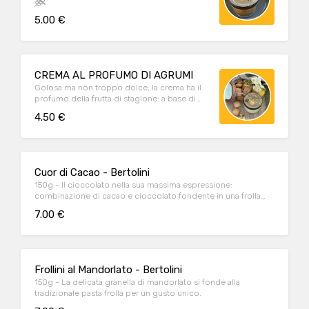
5.00 €
CREMA AL PROFUMO DI AGRUMI
Golosa ma non troppo dolce, la crema ha il
profumo della frutta di stagione: a base di
mascarpone e con una nota di agrumi che
4.50 €
rende tutto più fresco in vista della
primavera.
Cuor di Cacao - Bertolini
150g - Il cioccolato nella sua massima espressione:
combinazione di cacao e cioccolato fondente in una frolla
friabile.
7.00 €
Frollini al Mandorlato - Bertolini
150g - La delicata granella di mandorlato si fonde alla
tradizionale pasta frolla per un gusto unico.