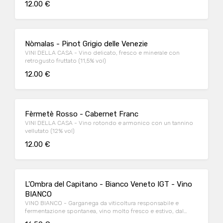
12.00 €
Nòmalas - Pinot Grigio delle Venezie
VINI DELLA CASA - Vino delicato, fresco e minerale con
retrogusto fruttato (11,5% vol)
12.00 €
Fèrmetè Rosso - Cabernet Franc
VINI DELLA CASA - Vino rotondo e armonico con un tannino
vellutato (12% vol)
12.00 €
L'Ombra del Capitano - Bianco Veneto IGT - Vino
BIANCO
VINO BIANCO - Garganega da viticoltura responsabile e
fermentazione spontanea, vino molto fresco e estivo, dal
corpo sottile e dal profumo di fiori e agrumi. (12% vol)