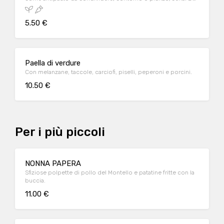
un piatto vegetariano e vegano.
5.50 €
Paella di verdure
Con melanzane, taccole, carciofi, piselli, peperoni e porcini.
10.50 €
Per i più piccoli
NONNA PAPERA
Sfiziose polpette di pollo del Montello e patatine fritte con la
buccia.
11.00 €