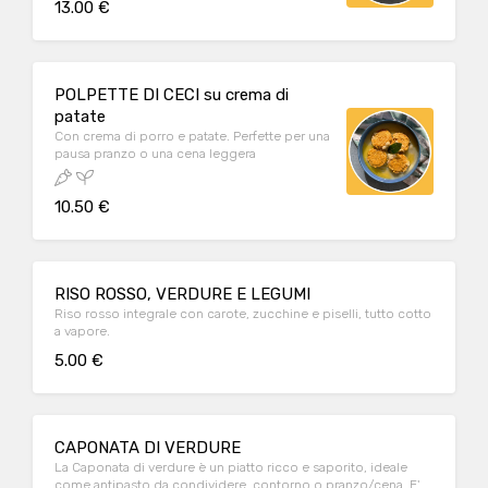
13.00 €
POLPETTE DI CECI su crema di
patate
Con crema di porro e patate. Perfette per una
pausa pranzo o una cena leggera
10.50 €
RISO ROSSO, VERDURE E LEGUMI
Riso rosso integrale con carote, zucchine e piselli, tutto cotto
a vapore.
5.00 €
CAPONATA DI VERDURE
La Caponata di verdure è un piatto ricco e saporito, ideale
come antipasto da condividere, contorno o pranzo/cena. E'