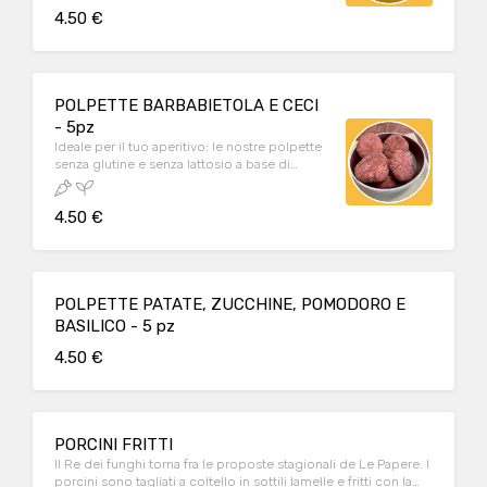
4.50 €
POLPETTE BARBABIETOLA E CECI
- 5pz
Ideale per il tuo aperitivo: le nostre polpette
senza glutine e senza lattosio a base di
barbabietola e ceci. (5 pz - VEGAN)
4.50 €
POLPETTE PATATE, ZUCCHINE, POMODORO E
BASILICO - 5 pz
4.50 €
PORCINI FRITTI
Il Re dei funghi torna fra le proposte stagionali de Le Papere. I
porcini sono tagliati a coltello in sottili lamelle e fritti con la