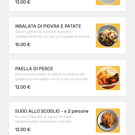
13.00 €
INSALATA DI PIOVRA E PATATE
Sapori generosi e pesce lavorato
direttamente da noi per un’insalata di piovra
leggera e fresca.
15.00 €
PAELLA DI PESCE
Una classica paella di pesce e verdure da
gustare come piatto unico o da condividere
come sfizioso aperitivo.
12.00 €
SUGO ALLO SCOGLIO - x 2 persone
Un vero tripudio di sapori di mare,
l’abbinamento ideale per condire
un’indimenticabile spaghettata.
12.00 €