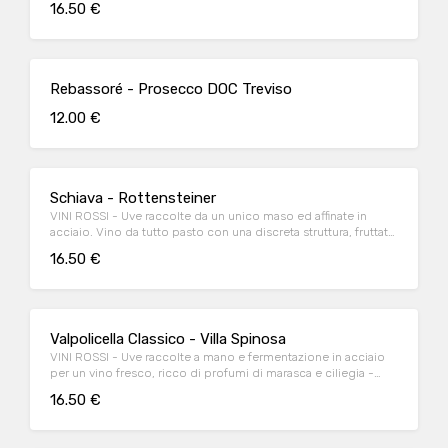
16.50 €
Rebassoré - Prosecco DOC Treviso
12.00 €
Schiava - Rottensteiner
VINI ROSSI - Uve raccolte da un unico maso ed affinate in
acciaio. Vino da tutto pasto con una discreta struttura, fruttato
con note di viola, ciliegia e mandorla amara - (13% vol)
16.50 €
Valpolicella Classico - Villa Spinosa
VINI ROSSI - Uve raccolte a mano e fermentazione in acciaio
per un vino fresco, ricco di profumi di marasca e ciliegia -
(12,5% vol)
16.50 €