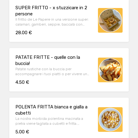
SUPER FRITTO - x stuzzicare in 2
persone
Il fritto de Le Papere in una versione super:
calamari, gamberi, seppie, baccalà con
patate fritte, verdure pastellate e polenta
28.00 €
bianca morbida. Ideale per un pranzo o una
cena da condividere tra due persone oppure
come proposta aperitivo da stuzzicare con
gli ospiti.
PATATE FRITTE - quelle con la
buccia!
Patate rustiche con la buccia per
accompagnare i tuoi piatti o per vivere un
piccolo momento di piacere.
4.50 €
POLENTA FRITTA bianca e gialla a
cubetti
La nostra morbida polentina macinata a
pietra viene tagliata a cubetti e fritta.
Originale, unica e sfiziosa per un'aperitivo o
5.00 €
un contorno alternativo!