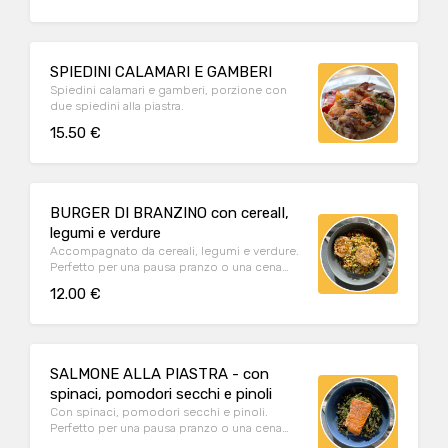
SPIEDINI CALAMARI E GAMBERI
Spiedini calamari e gamberi, porzione con
due spiedini alla piastra.
15.50 €
BURGER DI BRANZINO con cerealI,
legumi e verdure
Accompagnato da cereali, legumi e verdure.
Perfetto per una pausa pranzo o una cena
leggera
12.00 €
SALMONE ALLA PIASTRA - con
spinaci, pomodori secchi e pinoli
Con spinaci, pomodori secchi e pinoli.
Perfetto per una pausa pranzo o una cena
leggera