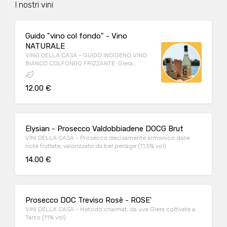
I nostri vini
Guido "vino col fondo" - Vino
NATURALE
VINO DELLA CASA - GUIDO INDIGENO VINO
BIANCO COLFONDO FRIZZANTE Glera
rifermentato in bottiglia, da lieviti indigeni,
prodotto a Guia di Valdobbiadene - (10,5%
12.00 €
vol)
Elysian - Prosecco Valdobbiadene DOCG Brut
VINI DELLA CASA - Prosecco decisamente armonico dalle
note fruttate, valorizzato da bel perlage (11,5% vol)
14.00 €
Prosecco DOC Treviso Rosè - ROSE'
VINI DELLA CASA - Metodo charmat, da uve Glera coltivate a
Tarzo (11% vol)