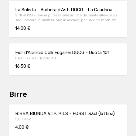
La Solista - Barbera d'Asti DOCG - La Caudrina
VINI ROSSI - Uve in purezza selezionate da piante allevate su
suoli calcarei e vinificazione in acciaio, per un vino morbido
con aromi di frutta matura e fiori freschi - (14,5% vol)
14.00 €
Fior d'Arancio Colli Euganei DOCG - Quota 101
DA DESSERT - (6,5% vol)
16.50 €
Birre
BIRRA BIONDA V.I.P. PILS - FORST 33cl (lattina)
5,00 % vol
4.00 €