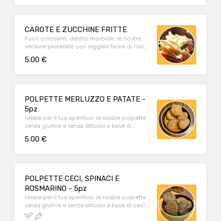
CAROTE E ZUCCHINE FRITTE
Fuori croccanti, dentro morbide: le nostre
verdure pastellate con leggera farina di riso
piacciono a grandi e bambini!
5.00 €
POLPETTE MERLUZZO E PATATE -
5pz
Ideale per il tuo aperitivo: le nostre polpette
senza glutine e senza lattosio a base di
merluzzo e patate (5 pz)
5.00 €
POLPETTE CECI, SPINACI E
ROSMARINO - 5pz
Ideale per il tuo aperitivo: le nostre polpette
senza glutine e senza lattosio a base di ceci,
spinaci e rosmarino (5 pz - VEGAN)