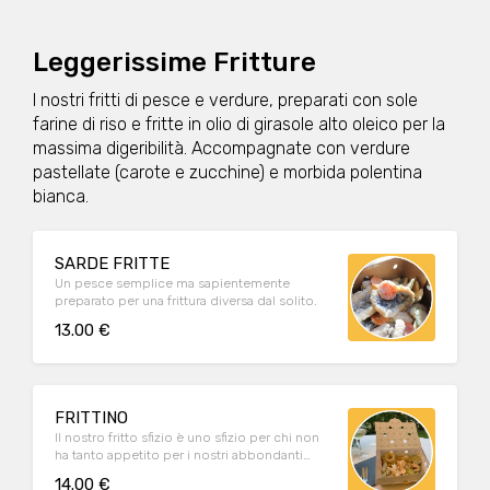
Leggerissime Fritture
I nostri fritti di pesce e verdure, preparati con sole
farine di riso e fritte in olio di girasole alto oleico per la
massima digeribilità. Accompagnate con verdure
pastellate (carote e zucchine) e morbida polentina
bianca.
SARDE FRITTE
Un pesce semplice ma sapientemente
preparato per una frittura diversa dal solito.
13.00 €
FRITTINO
Il nostro fritto sfizio è uno sfizio per chi non
ha tanto appetito per i nostri abbondanti
piatti unici ma preferisce un secondo piatto
14.00 €