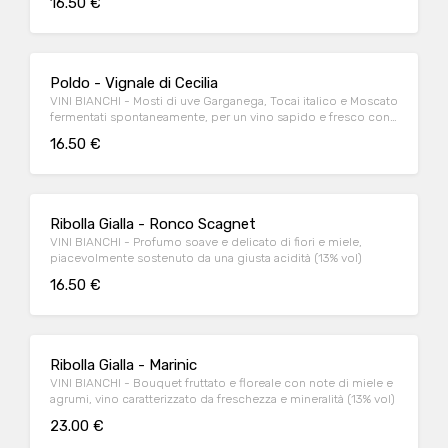
16.50 €
Poldo - Vignale di Cecilia
VINI BIANCHI - Mosti di uve Garganega, Tocai italico e Moscato
fermentati spontaneamente, per un vino sapido e fresco con
note di rosmarino e salvia (12% vol)
16.50 €
Ribolla Gialla - Ronco Scagnet
VINI BIANCHI - Profumo soave e delicato di fiori e miele,
piacevolmente sostenuto da una giusta acidità (13% vol)
16.50 €
Ribolla Gialla - Marinic
VINI BIANCHI - Bouquet fruttato e floreale con note di miele e
agrumi, vino caratterizzato da freschezza e mineralità (13% vol)
23.00 €