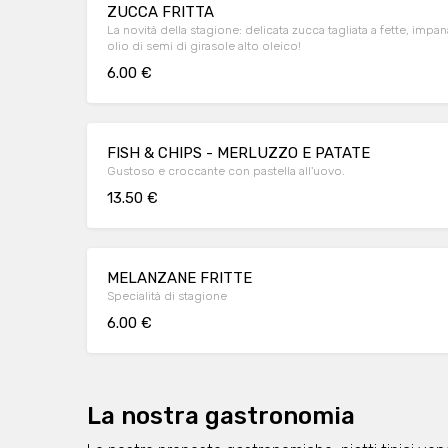
ZUCCA FRITTA
La novità della stagione: delicata zucca tagliata a fette, impanat
olio di semi di girasole alto oleico!
6.00 €
FISH & CHIPS - MERLUZZO E PATATE
Gustoso e croccante con pastella all'uovo.
13.50 €
MELANZANE FRITTE
Specialità di stagione
6.00 €
La nostra gastronomia