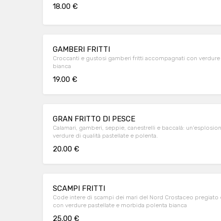
18.00 €
GAMBERI FRITTI
Croccanti e gustosi gamberi fritti accompagnati con verdure 
bianca
19.00 €
GRAN FRITTO DI PESCE
Calamari, gamberi, seppie, canestrelli e baccalà: un’esplos
verdure di qualità pastellate e polenta.
20.00 €
SCAMPI FRITTI
Code intere di scampi dei mari del Nord Crostaceo pregiato ed estremamente delicato e dolce, accompagnato
con verdure pastellate e morbida polenta bianca
25.00 €