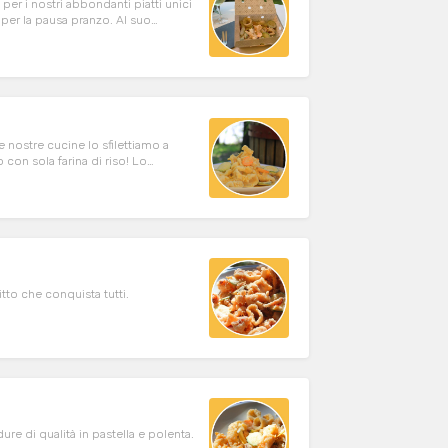
o per i nostri abbondanti piatti unici
per la pausa pranzo. Al suo
te e polenta bianca morbida!
e nostre cucine lo sfilettiamo a
con sola farina di riso! Lo
 morbida polenta bianca macinata a
itto che conquista tutti.
dure di qualità in pastella e polenta.