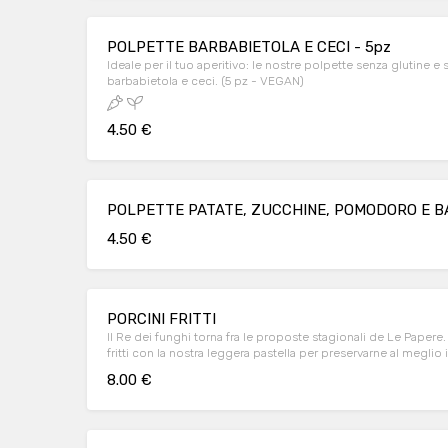
POLPETTE BARBABIETOLA E CECI - 5pz
Ideale per il tuo aperitivo: le nostre polpette senza glutine e 
barbabietola e ceci. (5 pz - VEGAN)
4.50 €
POLPETTE PATATE, ZUCCHINE, POMODORO E BAS
4.50 €
PORCINI FRITTI
Il Re dei funghi torna fra le proposte stagionali de Le Papere. I
fritti con la nostra leggera pastella per preservarne al meglio
innamorare!
8.00 €