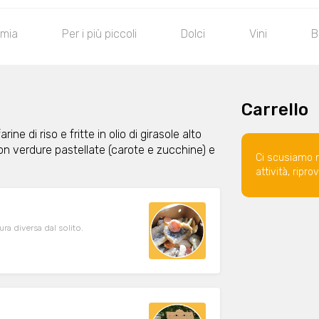
omia
Per i più piccoli
Dolci
Vini
B
Carrello
rine di riso e fritte in olio di girasole alto
on verdure pastellate (carote e zucchine) e
Ci scusiamo 
attività, ripr
a diversa dal solito.