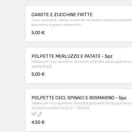
CAROTE E ZUCCHINE FRITTE
Fuori croccanti, dentro morbide: le nostre verdure pastellate 
piacciono a grandi e bambini!
5.00 €
POLPETTE MERLUZZO E PATATE - 5pz
Ideale per il tuo aperitivo: le nostre polpette senza glutine e
patate (5 pz)
5.00 €
POLPETTE CECI, SPINACI E ROSMARINO - 5pz
Ideale per il tuo aperitivo: le nostre polpette senza glutine e 
spinaci e rosmarino (5 pz - VEGAN)
4.50 €