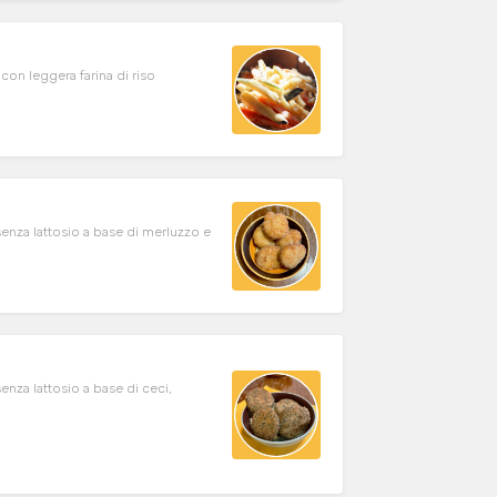
con leggera farina di riso
 senza lattosio a base di merluzzo e
senza lattosio a base di ceci,