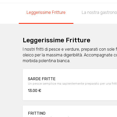
Leggerissime Fritture
La nostra gastron
Leggerissime Fritture
I nostri fritti di pesce e verdure, preparati con sole fa
oleico per la massima digeribilità. Accompagnate c
morbida polentina bianca.
SARDE FRITTE
Un pesce semplice ma sapientemente preparato per una frittur
13.00 €
FRITTINO