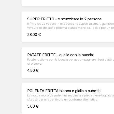
SUPER FRITTO - x stuzzicare in 2 persone
Il fritto de Le Papere in una versione super: calamari, gamberi
verdure pastellate e polenta bianca morbida. Ideale per un 
tra due persone oppure come proposta aperitivo da stuzzicar
28.00 €
PATATE FRITTE - quelle con la buccia!
Patate rustiche con la buccia per accompagnare i tuoi piatt
di piacere.
4.50 €
POLENTA FRITTA bianca e gialla a cubetti
La nostra morbida polentina macinata a pietra viene tagliata a c
sfiziosa per un'aperitivo o un contorno alternativo!
5.00 €