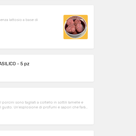
senza lattosio a base di
ILICO - 5 pz
 porcini sono tagliati a coltello in sottili lamelle e
 il gusto. Un’esplosione di profumi e sapori che farà