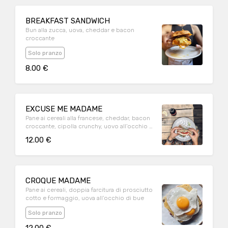
BREAKFAST SANDWICH
Bun alla zucca, uova, cheddar e bacon
croccante
Solo pranzo
8.00 €
EXCUSE ME MADAME
Pane ai cereali alla francese, cheddar, bacon
croccante, cipolla crunchy, uovo all’occhio e
sciroppo d’acero
12.00 €
CROQUE MADAME
Pane ai cereali, doppia farcitura di prosciutto
cotto e formaggio, uova all’occhio di bue
Solo pranzo