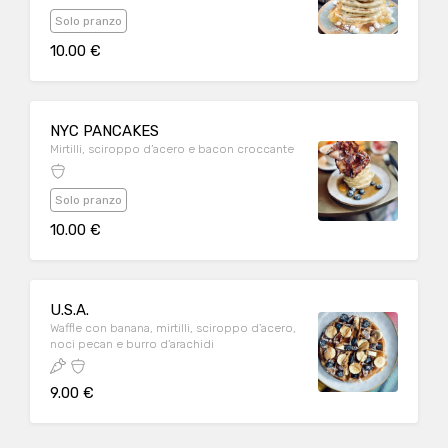
Solo pranzo
10.00 €
NYC PANCAKES
Mirtilli, sciroppo d’acero e bacon croccante
Solo pranzo
10.00 €
U.S.A.
Waffle con banana, mirtilli, sciroppo d’acero,
noci pecan e burro d’arachidi
9.00 €