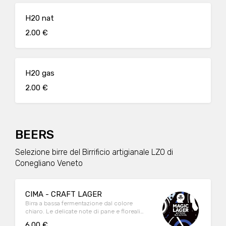
H20 nat
2.00 €
H20 gas
2.00 €
BEERS
Selezione birre del Birrificio artigianale LZO di
Conegliano Veneto
CIMA - CRAFT LAGER
Birra a bassa fermentazione dal colore
chiaro. Le delicate note di pane e floreali
emergono al naso e si ritrovano in bocca.
6.00 €