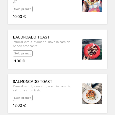
Solo pranzo
10.00 €
BACONCADO TOAST
Pane al kamut, avocado, uovo in camicia,
bacon croccante
Solo pranzo
11.00 €
SALMONCADO TOAST
Pane al kamut, avocado, uovo in camicia,
salmone affumicato
Solo pranzo
12.00 €