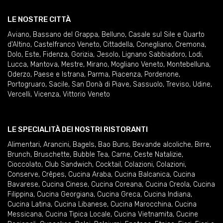
LE NOSTRE CITTÀ
Aviano
,
Bassano del Grappa
,
Belluno
,
Casale sul Sile e Quarto
d'Altino
,
Castelfranco Veneto
,
Cittadella
,
Conegliano
,
Cremona
,
Dolo
,
Este
,
Fidenza
,
Gorizia
,
Jesolo
,
Lignano Sabbiadoro
,
Lodi
,
Lucca
,
Mantova
,
Mestre
,
Mirano
,
Mogliano Veneto
,
Montebelluna
,
Oderzo
,
Paese e Istrana
,
Parma
,
Piacenza
,
Pordenone
,
Portogruaro
,
Sacile
,
San Donà di Piave
,
Sassuolo
,
Treviso
,
Udine
,
Vercelli
,
Vicenza
,
Vittorio Veneto
LE SPECIALITÀ DEI NOSTRI RISTORANTI
Alimentari
,
Arancini
,
Bagels
,
Bao Buns
,
Bevande alcoliche
,
Birre
,
Brunch
,
Bruschette
,
Bubble Tea
,
Carne
,
Ceste Natalizie
,
Cioccolato
,
Club Sandwich
,
Cocktail
,
Colazioni
,
Colazioni
,
Conserve
,
Crêpes
,
Cucina Araba
,
Cucina Balcanica
,
Cucina
Bavarese
,
Cucina Cinese
,
Cucina Coreana
,
Cucina Creola
,
Cucina
Filippina
,
Cucina Georgiana
,
Cucina Greca
,
Cucina Indiana
,
Cucina Latina
,
Cucina Libanese
,
Cucina Marocchina
,
Cucina
Messicana
,
Cucina Tipica Locale
,
Cucina Vietnamita
,
Cucine