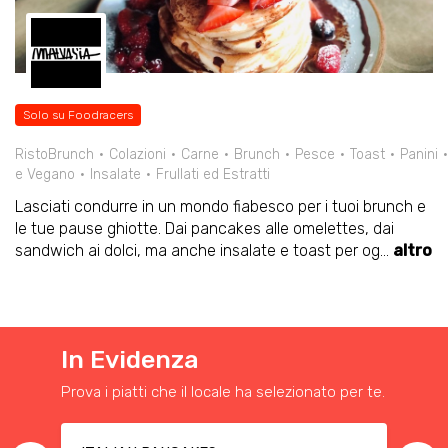
Solo su Foodracers
RistoBrunch
Colazioni
Carne
Brunch
Pesce
Toast
Panini
e Vegano
Insalate
Frullati ed Estratti
Lasciati condurre in un mondo fiabesco per i tuoi brunch e
le tue pause ghiotte. Dai pancakes alle omelettes, dai
sandwich ai dolci, ma anche insalate e toast per og
...
altro
In Evidenza
Prova i piatti che il locale ha selezionato per te.