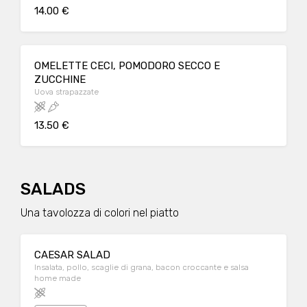
14.00 €
OMELETTE CECI, POMODORO SECCO E
ZUCCHINE
Uova strapazzate
13.50 €
SALADS
Una tavolozza di colori nel piatto
CAESAR SALAD
Insalata, pollo, scaglie di grana, bacon croccante e salsa
home made