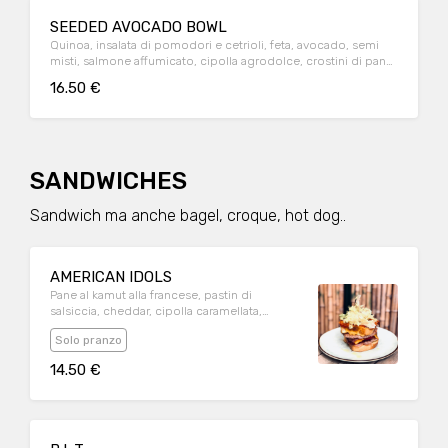
SEEDED AVOCADO BOWL
Quinoa, insalata di pomodori e cetrioli, feta, avocado, semi
misti, salmone affumicato, cipolla agrodolce, crostini di pane
speziati e capperi disidratati
16.50 €
SANDWICHES
Sandwich ma anche bagel, croque, hot dog..
AMERICAN IDOLS
Pane al kamut alla francese, pastin di
salsiccia, cheddar, cipolla caramellata,
bacon, cetriolini sottaceto, pomodoro, uovo
Solo pranzo
14.50 €