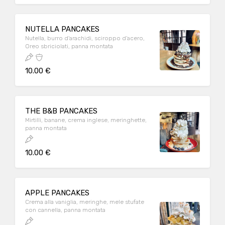
NUTELLA PANCAKES
Nutella, burro d'arachidi, sciroppo d’acero,
Oreo sbriciolati, panna montata
10.00 €
THE B&B PANCAKES
Mirtilli, banane, crema inglese, meringhette,
panna montata
10.00 €
APPLE PANCAKES
Crema alla vaniglia, meringhe, mele stufate
con cannella, panna montata