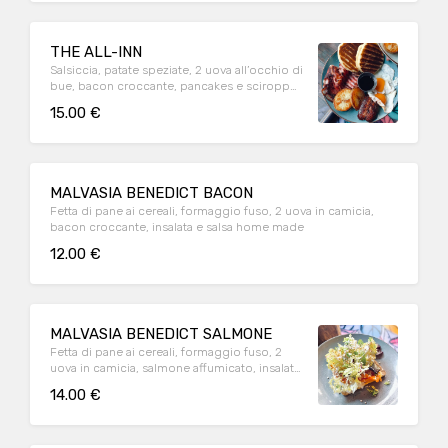
THE ALL-INN
Salsiccia, patate speziate, 2 uova all’occhio di
bue, bacon croccante, pancakes e sciroppo
d’acero
15.00 €
MALVASIA BENEDICT BACON
Fetta di pane ai cereali, formaggio fuso, 2 uova in camicia,
bacon croccante, insalata e salsa home made
12.00 €
MALVASIA BENEDICT SALMONE
Fetta di pane ai cereali, formaggio fuso, 2
uova in camicia, salmone affumicato, insalata
e salsa home made
14.00 €