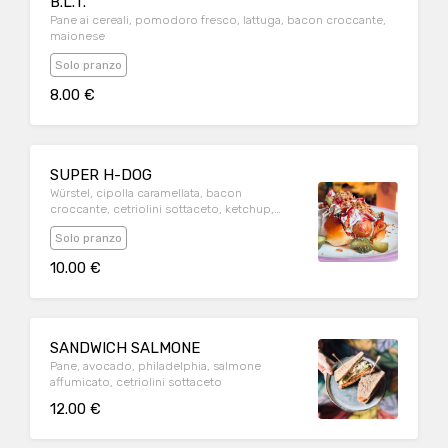
B.L.T.
Pane ai cereali, pomodoro fresco, lattuga, bacon croccante,
maionese
Solo pranzo
8.00 €
SUPER H-DOG
Würstel, cipolla caramellata, bacon
croccante, cetriolini sottaceto, ketchup,
salsa home made
Solo pranzo
10.00 €
SANDWICH SALMONE
Pane, avocado, philadelphia, salmone
affumicato, cetriolini sottaceto
12.00 €