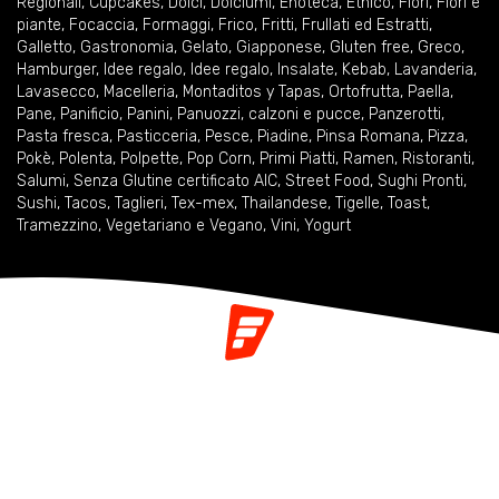
Regionali
,
Cupcakes
,
Dolci
,
Dolciumi
,
Enoteca
,
Etnico
,
Fiori
,
Fiori e
piante
,
Focaccia
,
Formaggi
,
Frico
,
Fritti
,
Frullati ed Estratti
,
Galletto
,
Gastronomia
,
Gelato
,
Giapponese
,
Gluten free
,
Greco
,
Hamburger
,
Idee regalo
,
Idee regalo
,
Insalate
,
Kebab
,
Lavanderia
,
Lavasecco
,
Macelleria
,
Montaditos y Tapas
,
Ortofrutta
,
Paella
,
Pane
,
Panificio
,
Panini
,
Panuozzi, calzoni e pucce
,
Panzerotti
,
Pasta fresca
,
Pasticceria
,
Pesce
,
Piadine
,
Pinsa Romana
,
Pizza
,
Pokè
,
Polenta
,
Polpette
,
Pop Corn
,
Primi Piatti
,
Ramen
,
Ristoranti
,
Salumi
,
Senza Glutine certificato AIC
,
Street Food
,
Sughi Pronti
,
Sushi
,
Tacos
,
Taglieri
,
Tex-mex
,
Thailandese
,
Tigelle
,
Toast
,
Tramezzino
,
Vegetariano e Vegano
,
Vini
,
Yogurt