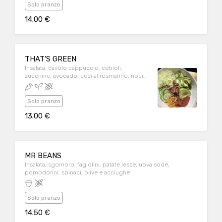
Solo pranzo
14.00 €
THAT’S GREEN
Insalata, cavolo cappuccio, cetrioli,
zucchine, avocado, ceci al rosmarino, noci
pecan, pomodoro secco
Solo pranzo
13.00 €
MR BEANS
Insalata, sgombro, fagiolini, patate lesse, uova sode,
pomodorini, spinaci, olive e acciughe
Solo pranzo
14.50 €