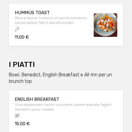
HUMMUS TOAST
Pane al kamut, hummus di ceci al rosmarino,
carote saltate, feta e sale affumicato
11.00 €
I PIATTI
Bowl, Benedict, English Breakfast e All-Inn per un
brunch top
ENGLISH BREAKFAST
Uova strapazzate, bacon croccante, patate speziate, fagioli
cannellini spicy, insalata
15.00 €