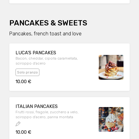
PANCAKES & SWEETS
Pancakes, french toast and love
LUCA'S PANCAKES
Bacon, cheddar, cipolla caramellata,
sciroppo d'acero
Solo pranzo
10.00 €
ITALIAN PANCAKES
Frutti rossi, fragole, zucchero a velo,
sciroppo d'acero, panna montata
10.00 €