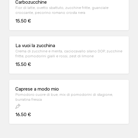
Carbozucchine
Fior di latte, ovetto sbattuto, zucchine fritte, guanciale
croccante, pecorino romano crosta nera
15.50 €
La vuoi la zucchina
Crema di zucchine e menta, caciocavallo silano DOP, zucchine
fritte, pomodorini gialli e rossi, zest di limone
15.50 €
Caprese a modo mio
Pomodoro cuore di bue, mix di pomodorini di stagione,
burratina fresca
16.50 €