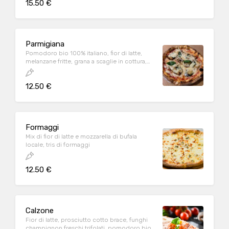
15.50 €
Parmigiana
Pomodoro bio 100% italiano, fior di latte,
melanzane fritte, grana a scaglie in cottura,
guarnizione di olio EVO aromatizzato al
basilico
12.50 €
Formaggi
Mix di fior di latte e mozzarella di bufala
locale, tris di formaggi
12.50 €
Calzone
Fior di latte, prosciutto cotto brace, funghi
champignon freschi trifolati, pomodoro bio