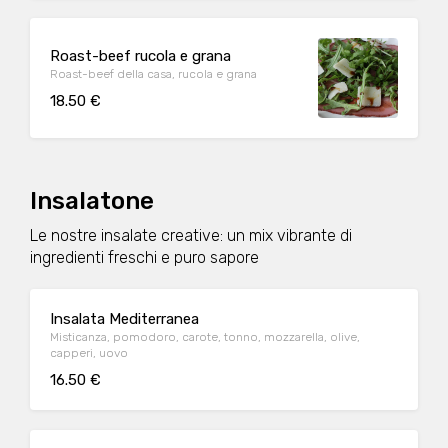
Roast-beef rucola e grana
Roast-beef della casa, rucola e grana
18.50 €
Insalatone
Le nostre insalate creative: un mix vibrante di
ingredienti freschi e puro sapore
Insalata Mediterranea
Misticanza, pomodoro, carote, tonno, mozzarella, olive,
capperi, uovo
16.50 €