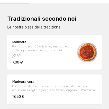
Tradizionali secondo noi
Le nostre pizze della tradizione
Marinara
Pomodoro bio 100% italiano, emulsione di
aglio, aglio orsino fresco, origano di
Pantelleria
7.00 €
Marinara vera
Pomodoro datterino siciliano, pomodorini datteri gialli,
emulsione di aglio, aglio orsino fresco, origano di Pantelleria,
filetti di acciughe mediterranee, fior di cappero
13.50 €