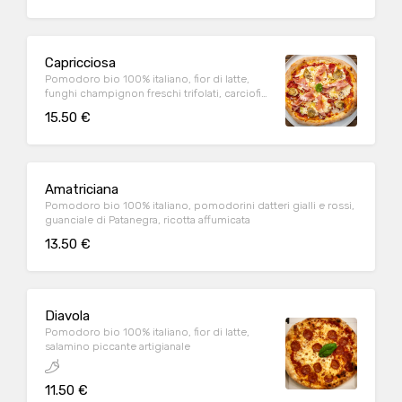
Capricciosa
Pomodoro bio 100% italiano, fior di latte,
funghi champignon freschi trifolati, carciofi
alla romana con gambo, prosciutto cotto
15.50 €
brace all’uscita
Amatriciana
Pomodoro bio 100% italiano, pomodorini datteri gialli e rossi,
guanciale di Patanegra, ricotta affumicata
13.50 €
Diavola
Pomodoro bio 100% italiano, fior di latte,
salamino piccante artigianale
11.50 €