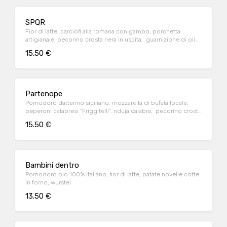
SPQR
Fior di latte, carciofi alla romana con gambo, porchetta
artigianale, pecorino crosta nera in uscita, guarnizione di olio
EVO
15.50 €
Partenope
Pomodoro datterino siciliano, mozzarella di bufala locale,
peperoni calabresi “Friggitelli”, nduja calabra, pecorino crosta
nera
15.50 €
Bambini dentro
Pomodoro bio 100% italiano, fior di latte, patate novelle cotte
in forno, wurstel
13.50 €