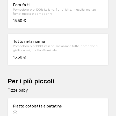
Eora fa ti
Pomodoro bio 100% italiano, fior di latte, in uscita: manzo
fumè, rucola e pomodorini
15.50 €
Tutto nella norma
Pomodoro bio 100% italiano, melanzane fritte, pomodorini
gialli e rossi, ricotta affumicata
15.50 €
Per i più piccoli
Pizze baby
Piatto cotoletta e patatine