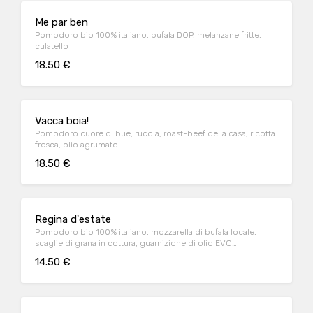
Me par ben
Pomodoro bio 100% italiano, bufala DOP, melanzane fritte,
culatello
18.50 €
Vacca boia!
Pomodoro cuore di bue, rucola, roast-beef della casa, ricotta
fresca, olio agrumato
18.50 €
Regina d'estate
Pomodoro bio 100% italiano, mozzarella di bufala locale,
scaglie di grana in cottura, guarnizione di olio EVO
aromatizzato al basilico, zest di limone
14.50 €