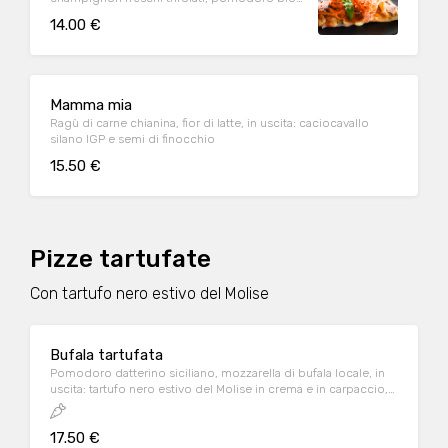
100% italiano in uscita
14.00 €
Mamma mia
Ragù di carne chianina, fior di latte, in uscita: caciocavallo
silano IGP e semi di finocchio
15.50 €
Pizze tartufate
Con tartufo nero estivo del Molise
Bufala tartufata
Pomodoro datterino siciliano, mozzarella di bufala locale, in
uscita: tartufo nero estivo del Molise in crema e in carpaccio,
guarnizione di olio EVO aromatizzato al basilico
17.50 €