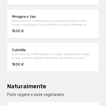
Mmagna e tasi
Pomodoro bio 100% italiano, mozzarella di bufala locale,
funghi champignon freschi trifolati, in uscita: affettato di
ossocollo , tartufo nero estivo del Molise in crema
18.50 €
Culatella
Pomodoro bio 100% italiano, in uscita: mozzarella di bufala
locale, culatello, tartufo nero estivo del Molise in crema
18.50 €
Naturalmente
Pizze vegane e pizze vegetariane