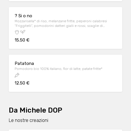
? Si o no
Mozzarisella* di riso, melanzane fritte, peperoni calabresi
“Friggitelli”, pomodorini datteri gialli e rossi, scaglie di
mandorle siciliane
15.50 €
Patatona
Pomodoro bio 100% italiano, fior di latte, patate fritte*
12.50 €
Da Michele DOP
Le nostre creazioni