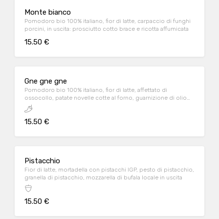
Monte bianco
Pomodoro bio 100% italiano, fior di latte, carpaccio di funghi
porcini, in uscita: prosciutto cotto brace e ricotta affumicata
15.50 €
Gne gne gne
Pomodoro bio 100% italiano, fior di latte, affettato di
ossocollo, patate novelle cotte al forno, guarnizione di olio
EVO aromatizzato all'habanero
15.50 €
Pistacchio
Fior di latte, mortadella con pistacchi IGP, pesto di pistacchio,
granella di pistacchio, mozzarella di bufala locale in uscita
15.50 €