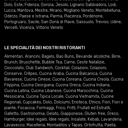
Dolo
,
Este
,
Fidenza
,
Gorizia
,
Jesolo
,
Lignano Sabbiadoro
,
Lodi
,
Lucca
,
Mantova
,
Mestre
,
Mirano
,
Mogliano Veneto
,
Montebelluna
,
Oderzo
,
Paese e Istrana
,
Parma
,
Piacenza
,
Pordenone
,
Portogruaro
,
Sacile
,
San Donà di Piave
,
Sassuolo
,
Treviso
,
Udine
,
Vercelli
,
Vicenza
,
Vittorio Veneto
LE SPECIALITÀ DEI NOSTRI RISTORANTI
Alimentari
,
Arancini
,
Bagels
,
Bao Buns
,
Bevande alcoliche
,
Birre
,
Brunch
,
Bruschette
,
Bubble Tea
,
Carne
,
Ceste Natalizie
,
Cioccolato
,
Club Sandwich
,
Cocktail
,
Colazioni
,
Colazioni
,
Conserve
,
Crêpes
,
Cucina Araba
,
Cucina Balcanica
,
Cucina
Bavarese
,
Cucina Cinese
,
Cucina Coreana
,
Cucina Creola
,
Cucina
Filippina
,
Cucina Georgiana
,
Cucina Greca
,
Cucina Indiana
,
Cucina Latina
,
Cucina Libanese
,
Cucina Marocchina
,
Cucina
Messicana
,
Cucina Tipica Locale
,
Cucina Vietnamita
,
Cucine
Regionali
,
Cupcakes
,
Dolci
,
Dolciumi
,
Enoteca
,
Etnico
,
Fiori
,
Fiori e
piante
,
Focaccia
,
Formaggi
,
Frico
,
Fritti
,
Frullati ed Estratti
,
Galletto
,
Gastronomia
,
Gelato
,
Giapponese
,
Gluten free
,
Greco
,
Hamburger
,
Idee regalo
,
Idee regalo
,
Insalate
,
Kebab
,
Lavanderia
,
Lavasecco
,
Macelleria
,
Montaditos y Tapas
,
Ortofrutta
,
Paella
,