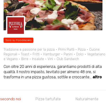
Solo su Foodracers
Tradizione e passione per la pizza
Primi Piatti
Pizza
Cucine
Regionali
Toast
Fritti
Hamburger
Panini
Dolci
Vegetariano
e Vegano
Birre
Insalate
Vini
Club Sandwich
Con oltre 20 anni di esperienza, garantiamo prodotti di alta
qualità. Il nostro impasto, lievitato per almeno 48 ore, si
trasforma in una pizza gustosa, sottile e croccante
...
altro
i secondo noi
Pizze tartufate
Naturalmente