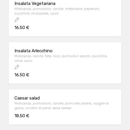
Insalata Vegetariana
Misticanza, pomodoro, carote, melanzane, peperoni,
zucchine, mozzarella, uovo
16.50 €
Insalata Arlecchino
Misticanza, carote, feta, noci, pomodori secchi, zucchine,
olive, uovo
16.50 €
Caesar salad
Misticanza, pomodoro, carote, pollo alla piastra, scaglie di
grana, crostini di pane, salsa caesar
18.50 €