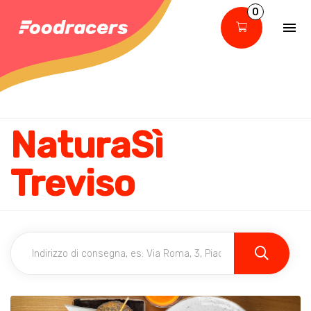
0
NaturaSì
Treviso