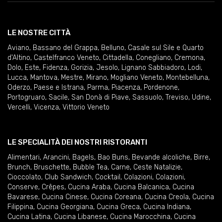
LE NOSTRE CITTÀ
Aviano
,
Bassano del Grappa
,
Belluno
,
Casale sul Sile e Quarto
d'Altino
,
Castelfranco Veneto
,
Cittadella
,
Conegliano
,
Cremona
,
Dolo
,
Este
,
Fidenza
,
Gorizia
,
Jesolo
,
Lignano Sabbiadoro
,
Lodi
,
Lucca
,
Mantova
,
Mestre
,
Mirano
,
Mogliano Veneto
,
Montebelluna
,
Oderzo
,
Paese e Istrana
,
Parma
,
Piacenza
,
Pordenone
,
Portogruaro
,
Sacile
,
San Donà di Piave
,
Sassuolo
,
Treviso
,
Udine
,
Vercelli
,
Vicenza
,
Vittorio Veneto
LE SPECIALITÀ DEI NOSTRI RISTORANTI
Alimentari
,
Arancini
,
Bagels
,
Bao Buns
,
Bevande alcoliche
,
Birre
,
Brunch
,
Bruschette
,
Bubble Tea
,
Carne
,
Ceste Natalizie
,
Cioccolato
,
Club Sandwich
,
Cocktail
,
Colazioni
,
Colazioni
,
Conserve
,
Crêpes
,
Cucina Araba
,
Cucina Balcanica
,
Cucina
Bavarese
,
Cucina Cinese
,
Cucina Coreana
,
Cucina Creola
,
Cucina
Filippina
,
Cucina Georgiana
,
Cucina Greca
,
Cucina Indiana
,
Cucina Latina
,
Cucina Libanese
,
Cucina Marocchina
,
Cucina