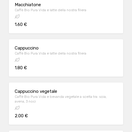
Macchiatone
Caffè Bio Pura Vida e latte della nostra filiera
1.60 €
Cappuccino
Caffè Bio Pura Vida e latte della nostra filiera
1.80 €
Cappuccino vegetale
Caffè Bio Pura Vida e bevanda vegetale a scelta tra: soia,
avena, 3 noci
2.00 €