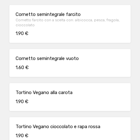
Cornetto semintegrale farcito
Cornetto farcito con a scelta con: albicocca, pesca, fragola,
cioccolato
1.90 €
Cornetto semintegrale vuoto
1.60 €
Tortino Vegano alla carota
1.90 €
Tortino Vegano cioccolato e rapa rossa
1.90 €