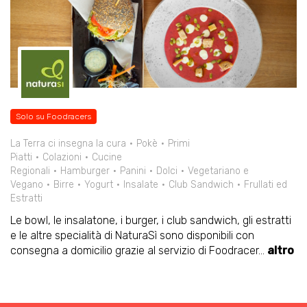
Solo su Foodracers
La Terra ci insegna la cura
Pokè
Primi
Piatti
Colazioni
Cucine
Regionali
Hamburger
Panini
Dolci
Vegetariano e
Vegano
Birre
Yogurt
Insalate
Club Sandwich
Frullati ed
Estratti
Le bowl, le insalatone, i burger, i club sandwich, gli estratti
e le altre specialità di NaturaSì sono disponibili con
consegna a domicilio grazie al servizio di Foodracer
...
altro