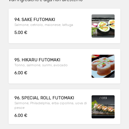
94. SAKE FUTOMAKI
Salmone, cetriolo, maionese, lattuga
5.00 €
95. HIKARU FUTOMAKI
Tonno, salmone, surimi, avocado
6.00 €
96. SPECIAL ROLL FUTOMAKI
Salmone, Philadelphia, erba cipollina, uova di
pesce
6.00 €