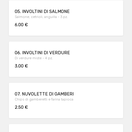
05. INVOLTINI DI SALMONE
Salmone, cetrioli, anguilla - 3 pz.
6.00 €
06. INVOLTINI DI VERDURE
Di verdure miste - 4 pz.
3.00 €
07. NUVOLETTE DI GAMBERI
Chips di gamberetti e farina tapioca
2.50 €