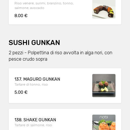
Riso venere, surimi, branzino, tonno,
salmone, avocado
8.00 €
SUSHI GUNKAN
2 pezzi - Polpettina di riso avvolta in alga nori, con
pesce crudo sopra
137. MAGURO GUNKAN
Tartare di tonno, riso
5.00 €
138. SHAKE GUNKAN
Tartare di salmone, riso