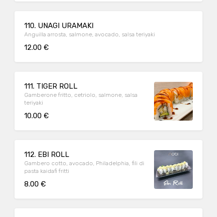
110. UNAGI URAMAKI
Anguilla arrosta, salmone, avocado, salsa teriyaki
12.00 €
111. TIGER ROLL
Gamberone fritto, cetriolo, salmone, salsa
teriyaki
10.00 €
112. EBI ROLL
Gambero cotto, avocado, Philadelphia, fili di
pasta kaidafi fritti
8.00 €