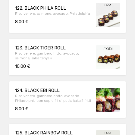
122. BLACK PHILA ROLL
Riso venere, salmone, avocado, Philadelphia
8.00 €
123. BLACK TIGER ROLL
Riso venere, gambero fritto, avocado,
salmone, salsa teriyaki
10.00 €
124. BLACK EBI ROLL
Riso venere, gambero cotto, avocado,
Philadelphia con sopra fili di pasta kaitaifi fritti
8.00 €
125. BLACK RAINBOW ROLL