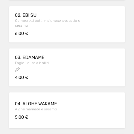
02. EBI SU
Gamberetti cotti, maionese, avocado e
sesamo
6.00 €
03. EDAMAME
Fagioli di soia bolliti
4.00 €
04. ALGHE WAKAME
Alghe marinate e sesamo
5.00 €