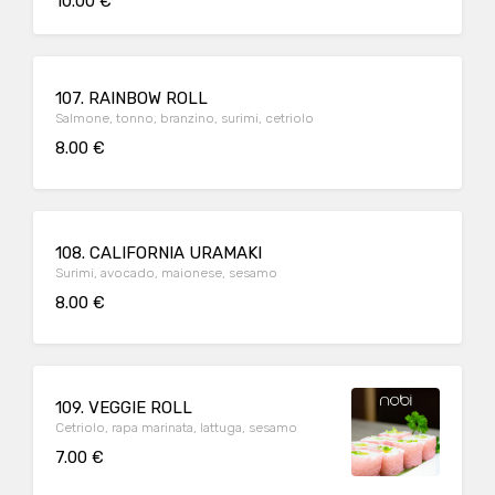
10.00 €
107. RAINBOW ROLL
Salmone, tonno, branzino, surimi, cetriolo
8.00 €
108. CALIFORNIA URAMAKI
Surimi, avocado, maionese, sesamo
8.00 €
109. VEGGIE ROLL
Cetriolo, rapa marinata, lattuga, sesamo
7.00 €