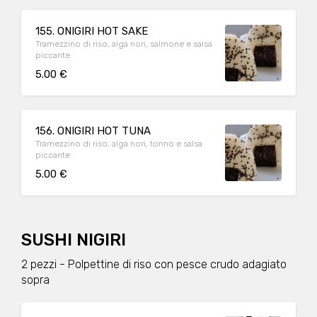
155. ONIGIRI HOT SAKE
Tramezzino di riso, alga nori, salmone e salsa
piccante
5.00 €
156. ONIGIRI HOT TUNA
Tramezzino di riso, alga nori, tonno e salsa
piccante
5.00 €
SUSHI NIGIRI
2 pezzi - Polpettine di riso con pesce crudo adagiato
sopra