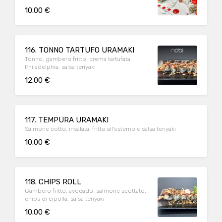
10.00 €
116. TONNO TARTUFO URAMAKI
Tonno, gambero fritto, crema tartufata,
Philadelphia, salsa teriyaki
12.00 €
117. TEMPURA URAMAKI
Salmone cotto, insalata, fritto all'esterno e salsa teriyaki
10.00 €
118. CHIPS ROLL
Gambero fritto, avocado, salmone scottato,
chips di cipolla, salsa teriyaki
10.00 €