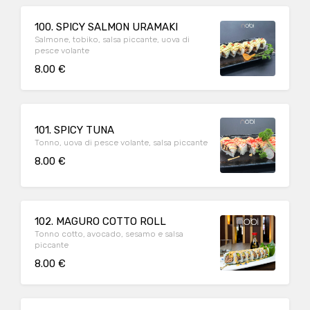
100. SPICY SALMON URAMAKI
Salmone, tobiko, salsa piccante, uova di
pesce volante
8.00 €
101. SPICY TUNA
Tonno, uova di pesce volante, salsa piccante
8.00 €
102. MAGURO COTTO ROLL
Tonno cotto, avocado, sesamo e salsa
piccante
8.00 €