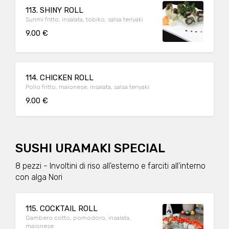
113. SHINY ROLL
Surimi fritto, insalata, tobiko, salsa teriyaki
9.00 €
114. CHICKEN ROLL
Pollo fritto, maionese, insalata, salsa teriyaki
9.00 €
SUSHI URAMAKI SPECIAL
8 pezzi - Involtini di riso all'esterno e farciti all'interno
con alga Nori
115. COCKTAIL ROLL
Gambero cotto, pomodoro, insalata,
maionese