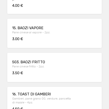
4.00 €
15. BAOZI VAPORE
Pane cinese al vapore - 2pz.
3.00 €
503. BAOZI FRITTO
Pane cinese fritto - 2pz.
3.50 €
16. TOAST DI GAMBERI
Gamberi, pane grano 00, verdure, pancetta
di maiale - 4pz.