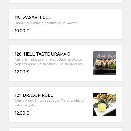
119. WASABI ROLL
Branzino, cetriolo, tobiko, salsa wasabi
10.00 €
120. HELL TASTE URAMAKI
Anguilla fritta, salmone scottato, avocado,
peperoncino, salsa teriyaki, salsa piccante
12.00 €
121. DRAGON ROLL
Gamberone fritto, avocado, Philadelphia e
salsa teriyaki
12.00 €