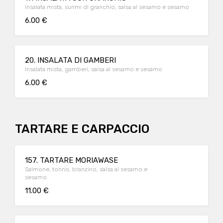
Insalata mista, surimi di granchio, salsa al sesamo e sesamo
6.00 €
20. INSALATA DI GAMBERI
Insalata mista, gamberi, salsa al sesamo e sesamo
6.00 €
TARTARE E CARPACCIO
157. TARTARE MORIAWASE
Salmone, tonno, branzino, salsa al sesamo e
sesamo
11.00 €