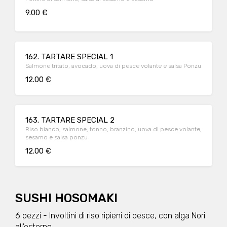
9.00 €
162. TARTARE SPECIAL 1
Salmone tritato, avocado, uova di pesce volante e salsa Ponzu
12.00 €
163. TARTARE SPECIAL 2
Riso bianco, salmone, tonno, branzino, uova di pesce volante,
sesamo e salsa ponzu
12.00 €
SUSHI HOSOMAKI
6 pezzi - Involtini di riso ripieni di pesce, con alga Nori
all'esterno