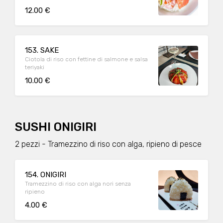
12.00 €
153. SAKE
Ciotola di riso con fettine di salmone e salsa
teriyaki
10.00 €
SUSHI ONIGIRI
2 pezzi - Tramezzino di riso con alga, ripieno di pesce
154. ONIGIRI
Tramezzino di riso con alga nori senza
ripieno
4.00 €