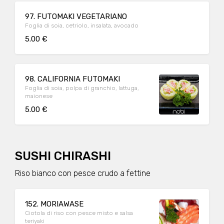
97. FUTOMAKI VEGETARIANO
Foglia di soia, cetriolo, insalata, avocado
5.00 €
98. CALIFORNIA FUTOMAKI
Foglia di soia, polpa di granchio, lattuga,
maionese
5.00 €
SUSHI CHIRASHI
Riso bianco con pesce crudo a fettine
152. MORIAWASE
Ciotola di riso con pesce misto e salsa
teriyaki