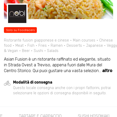
Solo su Foodracers
Ristorante fusion giapponese e cinese
Main courses
Chinese
food
Meat
Fish
Fries
Ramen
Desserts
Japanese
Veggy
& Vegan
Beer
Sushi
Salads
Asian Fusion è un ristorante raffinato ed elegante, situato
in Strada Ovest a Treviso, appena fuori dalle Mura del
Centro Storico. Qui puoi gustare una vasta selezion
...
altro
Modalità di consegna
Questo locale consegna anche con i propri fattorini, potrai
selezionare le opzioni di consegna disponibili in seguito.
TE
TARTARE E CARPACCIO
SUSHI HOSOMAKI