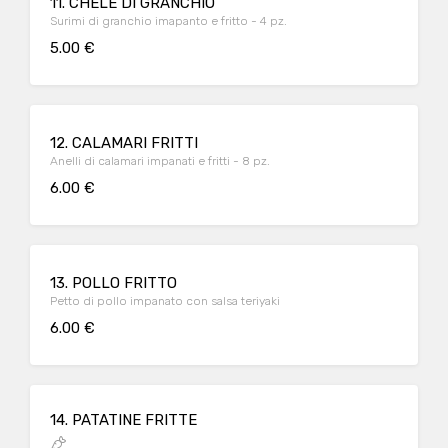
11. CHELE DI GRANCHIO
Surimi di granchio imapanto e fritto - 4 pz.
5.00 €
12. CALAMARI FRITTI
Anelli di calamari impanati e fritti - 8 pz.
6.00 €
13. POLLO FRITTO
Petto di pollo impanato con salsa teriyaki
6.00 €
14. PATATINE FRITTE