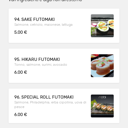
94. SAKE FUTOMAKI
Salmone, cetriolo, maionese, lattuga
5.00 €
95. HIKARU FUTOMAKI
Tonno, salmone, surimi, avocado
6.00 €
96. SPECIAL ROLL FUTOMAKI
Salmone, Philadelphia, erba cipollina, uova di
pesce
6.00 €