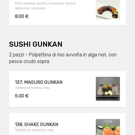
Riso venere, surimi, branzino, tonno,
salmone, avocado
8.00 €
SUSHI GUNKAN
2 pezzi - Polpettina di riso avvolta in alga nori, con
pesce crudo sopra
137. MAGURO GUNKAN
Tartare di tonno, riso
5.00 €
138. SHAKE GUNKAN
Tartare di salmone, riso