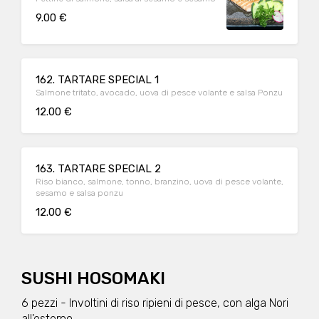
9.00 €
162. TARTARE SPECIAL 1
Salmone tritato, avocado, uova di pesce volante e salsa Ponzu
12.00 €
163. TARTARE SPECIAL 2
Riso bianco, salmone, tonno, branzino, uova di pesce volante,
sesamo e salsa ponzu
12.00 €
SUSHI HOSOMAKI
6 pezzi - Involtini di riso ripieni di pesce, con alga Nori
all'esterno