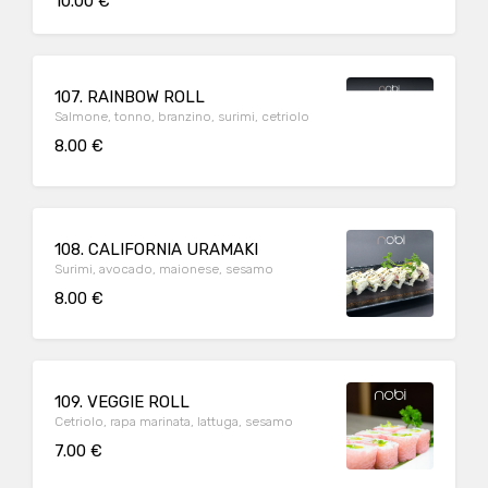
10.00 €
107. RAINBOW ROLL
Salmone, tonno, branzino, surimi, cetriolo
8.00 €
108. CALIFORNIA URAMAKI
Surimi, avocado, maionese, sesamo
8.00 €
109. VEGGIE ROLL
Cetriolo, rapa marinata, lattuga, sesamo
7.00 €