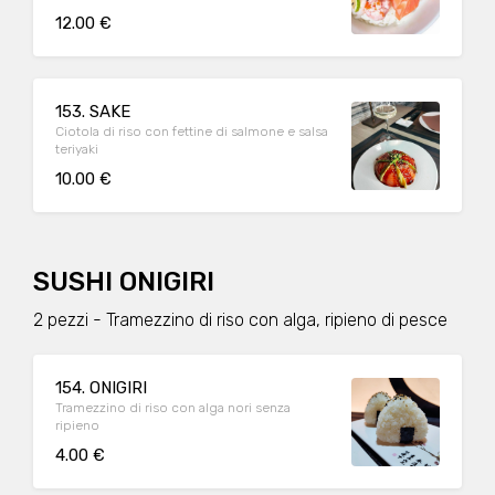
12.00 €
153. SAKE
Ciotola di riso con fettine di salmone e salsa
teriyaki
10.00 €
SUSHI ONIGIRI
2 pezzi - Tramezzino di riso con alga, ripieno di pesce
154. ONIGIRI
Tramezzino di riso con alga nori senza
ripieno
4.00 €