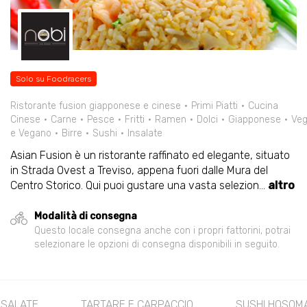
Solo su Foodracers
Ristorante fusion giapponese e cinese
Primi Piatti
Cucina
Cinese
Carne
Pesce
Fritti
Ramen
Dolci
Giapponese
Veg
e Vegano
Birre
Sushi
Insalate
Asian Fusion è un ristorante raffinato ed elegante, situato
in Strada Ovest a Treviso, appena fuori dalle Mura del
Centro Storico. Qui puoi gustare una vasta selezion
...
altro
Modalità di consegna
Questo locale consegna anche con i propri fattorini, potrai
selezionare le opzioni di consegna disponibili in seguito.
E
TARTARE E CARPACCIO
SUSHI HOSOMAKI