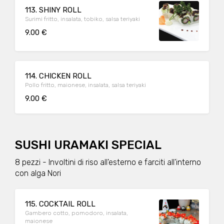
113. SHINY ROLL
Surimi fritto, insalata, tobiko, salsa teriyaki
9.00 €
114. CHICKEN ROLL
Pollo fritto, maionese, insalata, salsa teriyaki
9.00 €
SUSHI URAMAKI SPECIAL
8 pezzi - Involtini di riso all'esterno e farciti all'interno
con alga Nori
115. COCKTAIL ROLL
Gambero cotto, pomodoro, insalata,
maionese