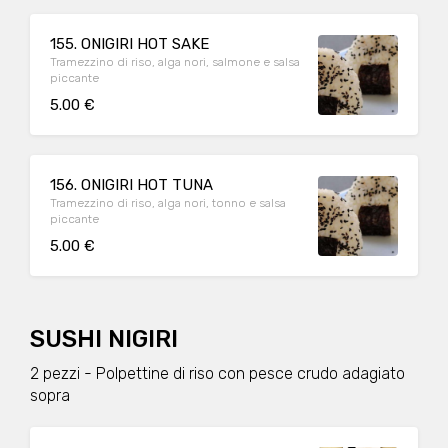
155. ONIGIRI HOT SAKE
Tramezzino di riso, alga nori, salmone e salsa
piccante
5.00 €
156. ONIGIRI HOT TUNA
Tramezzino di riso, alga nori, tonno e salsa
piccante
5.00 €
SUSHI NIGIRI
2 pezzi - Polpettine di riso con pesce crudo adagiato
sopra