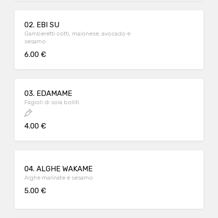
02. EBI SU
Gamberetti cotti, maionese, avocado e
sesamo
6.00 €
03. EDAMAME
Fagioli di soia bolliti
4.00 €
04. ALGHE WAKAME
Alghe marinate e sesamo
5.00 €