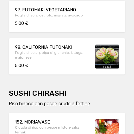
97. FUTOMAKI VEGETARIANO
Foglia di soia, cetriolo, insalata, avocado
5.00 €
98. CALIFORNIA FUTOMAKI
Foglia di soia, polpa di granchio, lattuga,
maionese
5.00 €
SUSHI CHIRASHI
Riso bianco con pesce crudo a fettine
152. MORIAWASE
Ciotola di riso con pesce misto e salsa
teriyaki