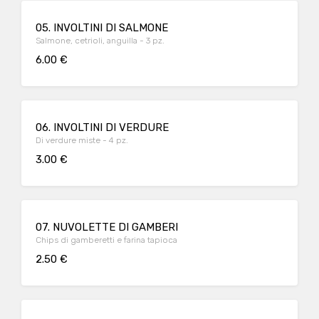
05. INVOLTINI DI SALMONE
Salmone, cetrioli, anguilla - 3 pz.
6.00 €
06. INVOLTINI DI VERDURE
Di verdure miste - 4 pz.
3.00 €
07. NUVOLETTE DI GAMBERI
Chips di gamberetti e farina tapioca
2.50 €