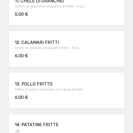
11. CHELE DI GRANCHIO
Surimi di granchio imapanto e fritto - 4 pz.
5.00 €
12. CALAMARI FRITTI
Anelli di calamari impanati e fritti - 8 pz.
6.00 €
13. POLLO FRITTO
Petto di pollo impanato con salsa teriyaki
6.00 €
14. PATATINE FRITTE