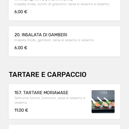
Insalata mista, surimi di granchio, salsa al sesamo e sesamo
6.00 €
20. INSALATA DI GAMBERI
Insalata mista, gamberi, salsa al sesamo e sesamo
6.00 €
TARTARE E CARPACCIO
157. TARTARE MORIAWASE
Salmone, tonno, branzino, salsa al sesamo e
sesamo
11.00 €