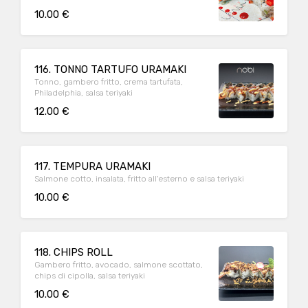
10.00 €
116. TONNO TARTUFO URAMAKI
Tonno, gambero fritto, crema tartufata,
Philadelphia, salsa teriyaki
12.00 €
117. TEMPURA URAMAKI
Salmone cotto, insalata, fritto all'esterno e salsa teriyaki
10.00 €
118. CHIPS ROLL
Gambero fritto, avocado, salmone scottato,
chips di cipolla, salsa teriyaki
10.00 €