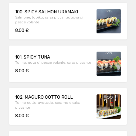
100. SPICY SALMON URAMAKI
Salmone, tobiko, salsa piccante, uova di
pesce volante
8.00 €
101. SPICY TUNA
Tonno, uova di pesce volante, salsa piccante
8.00 €
102. MAGURO COTTO ROLL
Tonno cotto, avocado, sesamo e salsa
piccante
8.00 €