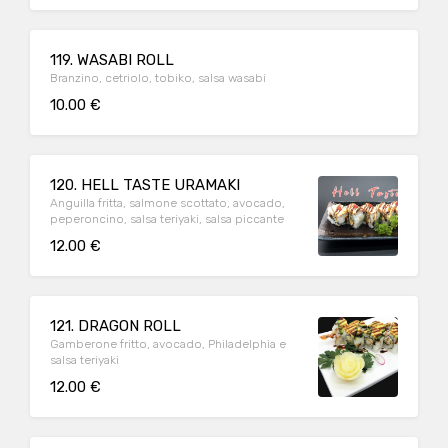
119. WASABI ROLL
Branzino, cetriolo, tobiko, salsa wasabi
10.00 €
120. HELL TASTE URAMAKI
Anguilla fritta, salmone scottato, avocado,
peperoncino, salsa teriyaki, salsa piccante
12.00 €
121. DRAGON ROLL
Gamberone fritto, avocado, Philadelphia e
salsa teriyaki
12.00 €