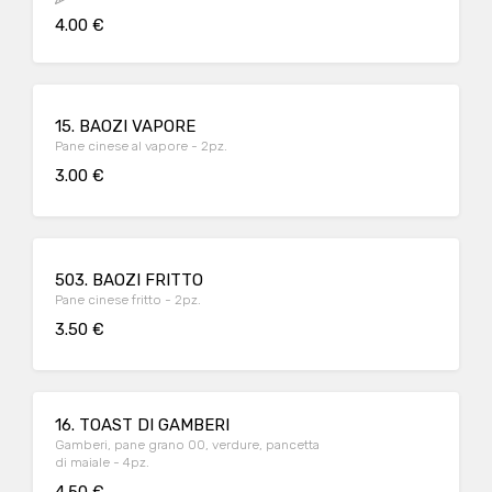
4.00 €
15. BAOZI VAPORE
Pane cinese al vapore - 2pz.
3.00 €
503. BAOZI FRITTO
Pane cinese fritto - 2pz.
3.50 €
16. TOAST DI GAMBERI
Gamberi, pane grano 00, verdure, pancetta
di maiale - 4pz.