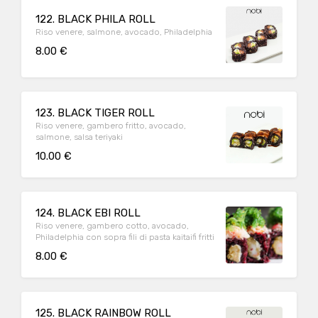
122. BLACK PHILA ROLL
Riso venere, salmone, avocado, Philadelphia
8.00 €
123. BLACK TIGER ROLL
Riso venere, gambero fritto, avocado,
salmone, salsa teriyaki
10.00 €
124. BLACK EBI ROLL
Riso venere, gambero cotto, avocado,
Philadelphia con sopra fili di pasta kaitaifi fritti
8.00 €
125. BLACK RAINBOW ROLL