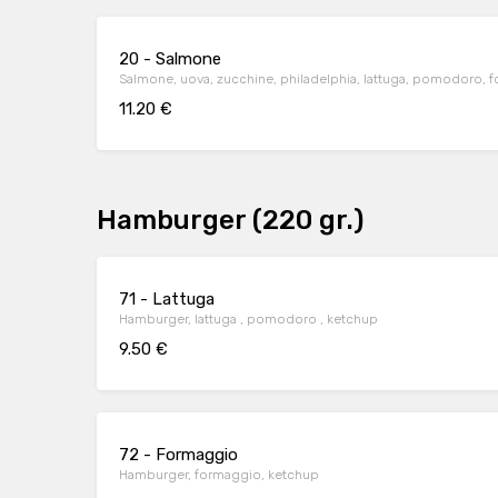
20 - Salmone
Salmone, uova, zucchine, philadelphia, lattuga, pomodoro, 
11.20 €
Hamburger (220 gr.)
71 - Lattuga
Hamburger, lattuga , pomodoro , ketchup
9.50 €
72 - Formaggio
Hamburger, formaggio, ketchup