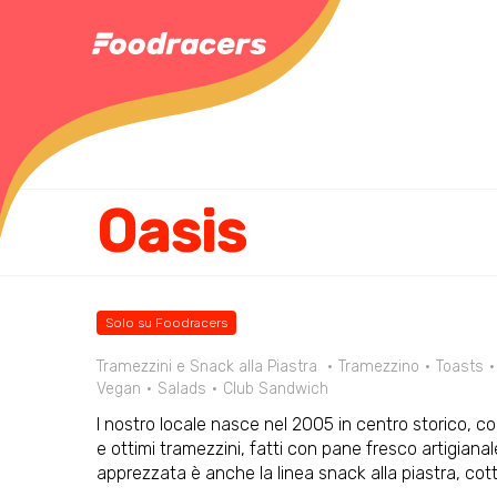
Oasis
Solo su Foodracers
Tramezzini e Snack alla Piastra
Tramezzino
Toasts
Vegan
Salads
Club Sandwich
I nostro locale nasce nel 2005 in centro storico, c
e ottimi tramezzini, fatti con pane fresco artigianale 
apprezzata è anche la linea snack alla piastra, cott