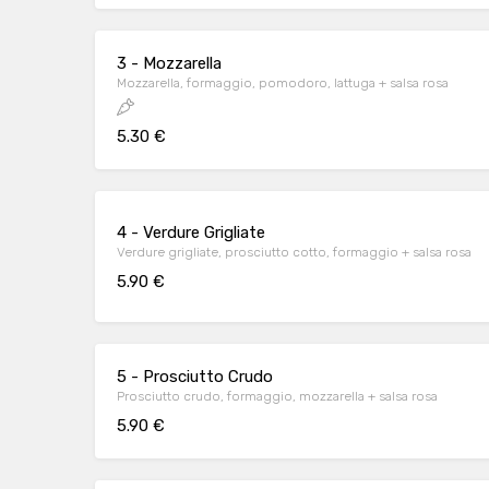
3 - Mozzarella
Mozzarella, formaggio, pomodoro, lattuga + salsa rosa
5.30 €
4 - Verdure Grigliate
Verdure grigliate, prosciutto cotto, formaggio + salsa rosa
5.90 €
5 - Prosciutto Crudo
Prosciutto crudo, formaggio, mozzarella + salsa rosa
5.90 €