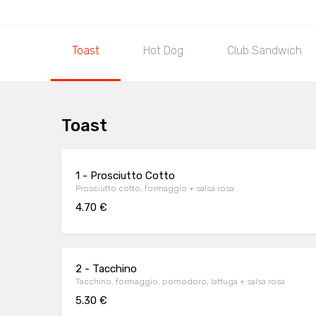
Toast
Hot Dog
Club Sandwich
Toast
1 - Prosciutto Cotto
Prosciutto cotto, formaggio + salsa rosa
4.70 €
2 - Tacchino
Tacchino, formaggio, pomodoro, lattuga + salsa rosa
5.30 €