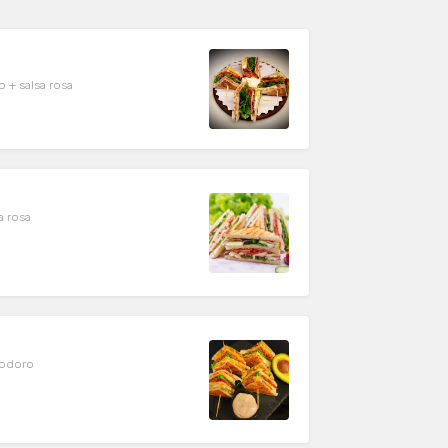
 + salsa rosa
a rosa
modoro