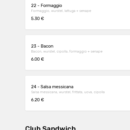
22 - Formaggio
Formaggio, wurstel, lattuga + senape
5.30 €
23 - Bacon
Bacon, wurstel, cipolla, formaggio + senape
6.00 €
24 - Salsa messicana
Salsa messicana, wurstel, frittata, uova, cipolla
6.20 €
Club Sandwich