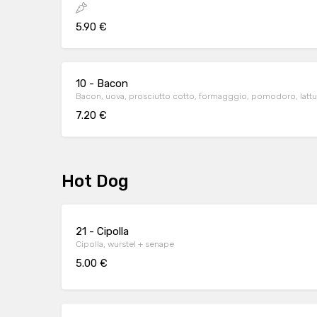
5.90 €
10 - Bacon
Bacon, uova, prosciutto cotto, formagggio, pomodoro, lattu
7.20 €
Hot Dog
21 - Cipolla
Cipolla, wurstel + senape
5.00 €