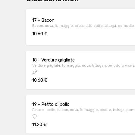
17 - Bacon
Bacon, uova, formaggio, prosciutto cotto, lattuga, pomodoro
10.60 €
18 - Verdure grigliate
Verdure grigliate, formaggio, uova, lattuga, pomodoro + sals
10.60 €
19 - Petto di pollo
Petto di pollo, bacon, uova, formaggio, cipolla, lattuga, po
11.20 €