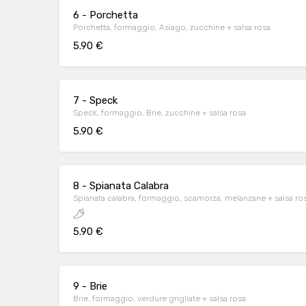
6 - Porchetta
Porchetta, formaggio, Asiago, zucchine + salsa rosa
5.90 €
7 - Speck
Speck, formaggio, Brie, zucchine + salsa rosa
5.90 €
8 - Spianata Calabra
Spianata calabra, formaggio, scamorza, melanzane + salsa ro
5.90 €
9 - Brie
Brie, formaggio, verdure grigliate + salsa rosa