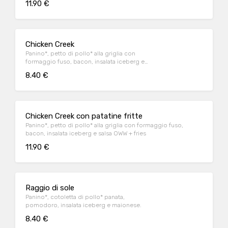
11.90 €
Chicken Creek
Panino*, petto di pollo* alla griglia con
formaggio fuso, bacon, insalata iceberg e
salsa OWW
8.40 €
Chicken Creek con patatine fritte
Panino*, petto di pollo* alla griglia con formaggio fuso,
bacon, insalata iceberg e salsa OWW + fries
11.90 €
Raggio di sole
Panino*, cotoletta di pollo* panata,
pomodoro, insalata iceberg e maionese.
8.40 €