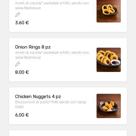
Anelli di cipolla* pastellati e fritti, serviti con
salsa Barbecue
3.60 €
Onion Rings 8 pz
Anelli di cipolla* pastellati e fritti, serviti con
salsa Barbecue
8.00 €
Chicken Nuggets 4 pz
Bocconcini di pollo* fritti serviti con salsa
OWW
6.00 €