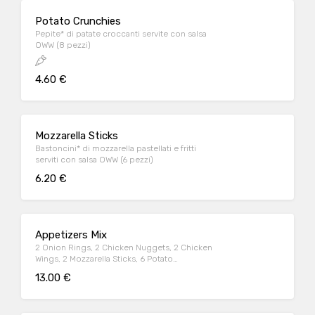
Potato Crunchies
Pepite* di patate croccanti servite con salsa
OWW (8 pezzi)
4.60 €
Mozzarella Sticks
Bastoncini* di mozzarella pastellati e fritti
serviti con salsa OWW (6 pezzi)
6.20 €
Appetizers Mix
2 Onion Rings, 2 Chicken Nuggets, 2 Chicken
Wings, 2 Mozzarella Sticks, 6 Potato
Crunchies, serviti con salsa OWW
13.00 €