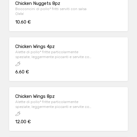
Chicken Nuggets 8pz
Bocconcini di pollo* fritti serviti con salsa
OWW
10.60 €
Chicken Wings 4pz
Alette di pollo* fritte particolarmente
speziate, leggermente piccanti e servite con
salsa OWW
6.60 €
Chicken Wings 8pz
Alette di pollo* fritte particolarmente
speziate, leggermente piccanti e servite con
salsa OWW
12.00 €