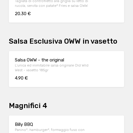
Tagliata di controfiletto alla griglia su letto di
rucola, servita con patate* Fries e salsa OWW
20.30 €
Salsa Esclusiva OWW in vasetto
Salsa OWW - the original
L'unica ed inimitabile salsa originale Old Wild
West - vasetto 185gr
4.90 €
Magnifici 4
Billy BBQ
Panino*, hamburger*, formaggio fuso con