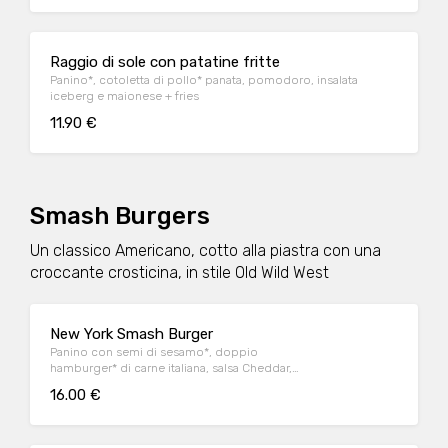
Raggio di sole con patatine fritte
Panino*, cotoletta di pollo* panata, pomodoro, insalata
iceberg e maionese + fries
11.90 €
Smash Burgers
Un classico Americano, cotto alla piastra con una
croccante crosticina, in stile Old Wild West
New York Smash Burger
Panino con semi di sesamo*, doppio
hamburger* di carne italiana, salsa Cheddar,
bacon, pomodoro, salsa OWW, insalata
16.00 €
iceberg e cetriolini, accompagnato da
patate* Fries e salsa OWW.