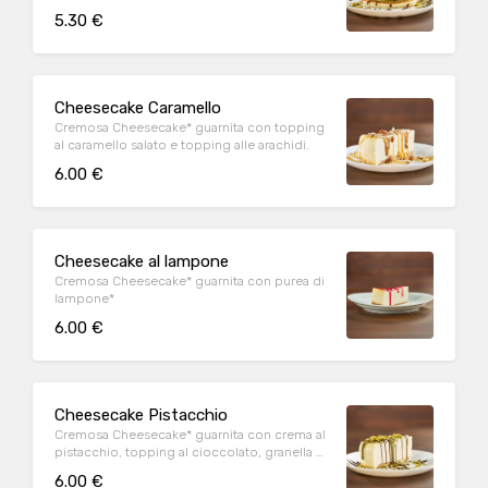
di pistacchio
5.30 €
Cheesecake Caramello
Cremosa Cheesecake* guarnita con topping
al caramello salato e topping alle arachidi.
6.00 €
Cheesecake al lampone
Cremosa Cheesecake* guarnita con purea di
lampone*
6.00 €
Cheesecake Pistacchio
Cremosa Cheesecake* guarnita con crema al
pistacchio, topping al cioccolato, granella di
pistacchio
6.00 €