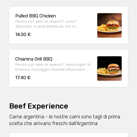
Pulled BBQ Chicken
Panino con semi di sesamo*, pollo*
sfilacciato in salsa Barbecue, mix di
formaggi, onion relish, bacon, maionese e
14.00 €
insalata iceberg, servito con patate* Fries e
salsa OWW
Chianina Grill BBQ
Panino con semi di sesamo*, hamburger* di
Chianina, formaggio Cheddar affumicato,
bacon, onion relish, insalata iceberg, salsa
17.40 €
Barbecue, servito con patate* Fries e salsa
OWW
Beef Experience
Carne argentina - le nostre carni sono tagli di prima
scelta che arrivano freschi dall'Argentina