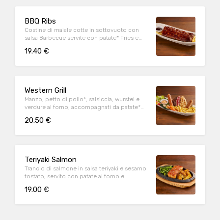
BBQ Ribs
Costine di maiale cotte in sottovuoto con
salsa Barbecue servite con patate* Fries e
salsa Barbecue
19.40 €
Western Grill
Manzo, petto di pollo*, salsiccia, wurstel e
verdure al forno, accompagnati da patate*
Fries e salsa OWW (per 1 persona)
20.50 €
Teriyaki Salmon
Trancio di salmone in salsa teriyaki e sesamo
tostato, servito con patate al forno e
fagiolini*
19.00 €