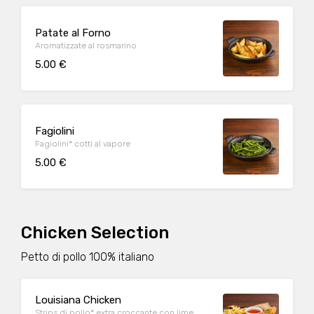
Patate al Forno
Aromatizzate al rosmarino
5.00 €
Fagiolini
Fagiolini* cotti al vapore
5.00 €
Chicken Selection
Petto di pollo 100% italiano
Louisiana Chicken
Strips di pollo* extra croccante con lime,