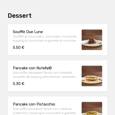
Dessert
Soufflè Due Lune
Soufflé* al cioccolato, cioccolato croccante,
topping al cioccolato e granella di nocciole
5.50 €
Pancake con Nutella®
Due soffici pancakes* farciti con Nutella®,
ricoperti da topping alle arachidi, caramello
salato e granella di nocciola
5.30 €
Pancake con Pistacchio
Due soffici pancakes* farciti con crema al
pistacchio, topping al cioccolato e granella