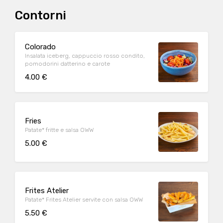
Contorni
Colorado
Insalata iceberg, cappuccio rosso condito,
pomodorini datterino e carote
4.00 €
Fries
Patate* fritte e salsa OWW
5.00 €
Frites Atelier
Patate* Frites Atelier servite con salsa OWW
5.50 €