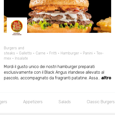
Burgers and
steaks
Galletto
Carne
Fritti
Hamburger
Panini
Tex-
mex
Insalate
Mordi il gusto unico dei nostri hamburger preparati
esclusivamente con il Black Angus irlandese allevato al
pascolo, accompagnato da fragranti patatine. Assa
...
altro
gers
Appetizers
Salads
Classic Burgers