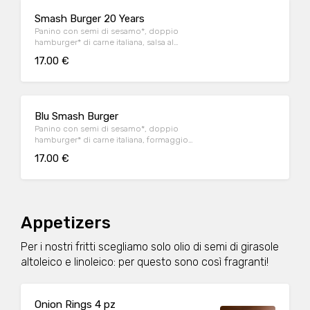
Smash Burger 20 Years
Panino con semi di sesamo*, doppio
hamburger* di carne italiana, salsa al
"Pecorino Romano DOP", guanciale nostrano,
17.00 €
insalata iceberg, salsa maionese senapata
con pomodori secchi, servito con patate*
Fries e salsa OWW.
Blu Smash Burger
Panino con semi di sesamo*, doppio
hamburger* di carne italiana, formaggio
Cheddar affumicato, bacon, salsa smoked,
17.00 €
insalata iceberg, servito con patate* Fries e
salsa OWW
Appetizers
Per i nostri fritti scegliamo solo olio di semi di girasole
altoleico e linoleico: per questo sono così fragranti!
Onion Rings 4 pz