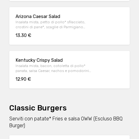
Arizona Caesar Salad
Insalata mista, petto di pollo* sfilacciato,
crostini di pane*, scaglie di Parmigiano
Reggiano DOP e salsa Caesar
13.30 €
Kentucky Crispy Salad
Insalata mista, bacon, cotoletta di pollo*
panata, salsa Caesar, nachos e pomodorini
datterino
12.90 €
Classic Burgers
Serviti con patate* Fries e salsa OWW (Escluso BBQ
Burger)