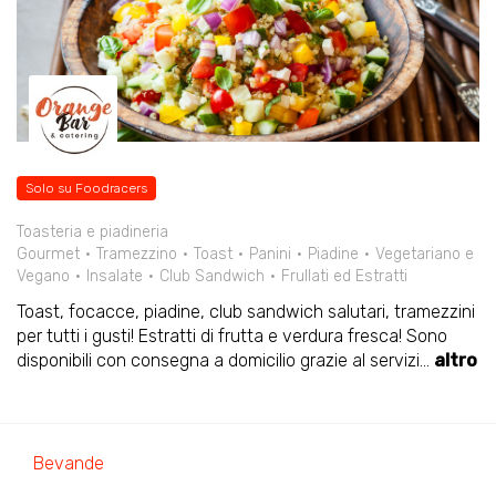
Solo su Foodracers
Toasteria e piadineria
Gourmet
Tramezzino
Toast
Panini
Piadine
Vegetariano e
Vegano
Insalate
Club Sandwich
Frullati ed Estratti
Toast, focacce, piadine, club sandwich salutari, tramezzini
per tutti i gusti! Estratti di frutta e verdura fresca! Sono
disponibili con consegna a domicilio grazie al servizi
...
altro
Bevande