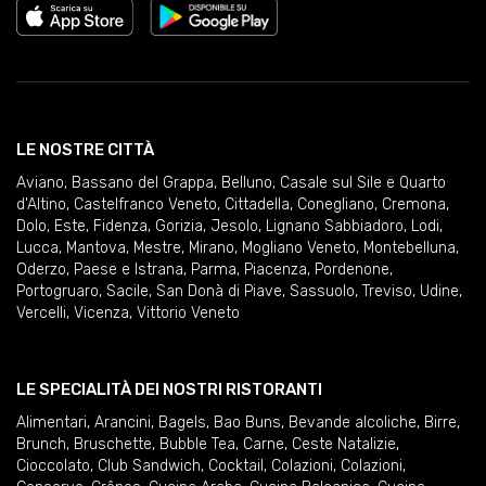
LE NOSTRE CITTÀ
Aviano
,
Bassano del Grappa
,
Belluno
,
Casale sul Sile e Quarto
d'Altino
,
Castelfranco Veneto
,
Cittadella
,
Conegliano
,
Cremona
,
Dolo
,
Este
,
Fidenza
,
Gorizia
,
Jesolo
,
Lignano Sabbiadoro
,
Lodi
,
Lucca
,
Mantova
,
Mestre
,
Mirano
,
Mogliano Veneto
,
Montebelluna
,
Oderzo
,
Paese e Istrana
,
Parma
,
Piacenza
,
Pordenone
,
Portogruaro
,
Sacile
,
San Donà di Piave
,
Sassuolo
,
Treviso
,
Udine
,
Vercelli
,
Vicenza
,
Vittorio Veneto
LE SPECIALITÀ DEI NOSTRI RISTORANTI
Alimentari
,
Arancini
,
Bagels
,
Bao Buns
,
Bevande alcoliche
,
Birre
,
Brunch
,
Bruschette
,
Bubble Tea
,
Carne
,
Ceste Natalizie
,
Cioccolato
,
Club Sandwich
,
Cocktail
,
Colazioni
,
Colazioni
,