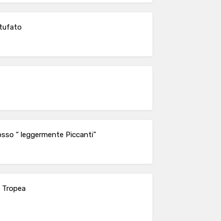
rtufato
rosso “ leggermente Piccanti”
di Tropea