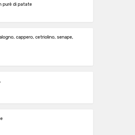
 purè di patate
calogno, cappero, cetriolino, senape,
,
te