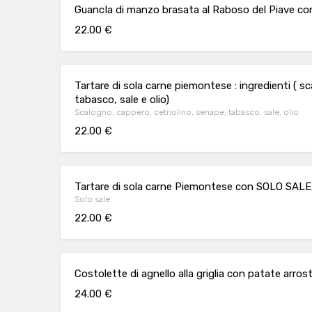
GuancIa di manzo brasata al Raboso del Piave con
22.00 €
Tartare di sola carne piemontese : ingredienti ( s
tabasco, sale e olio)
Scalogno, cappero, cetriolino, senape, tabasco, sale, olio
22.00 €
Tartare di sola carne Piemontese con SOLO SALE
Solo sale
22.00 €
Costolette di agnello alla griglia con patate arros
24.00 €