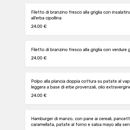
Filetto di branzino fresco alla griglia con insalat
all’erba cipollina
24.00 €
Filetto di branzino fresco alla griglia con verdure g
24.00 €
Polpo alla plancia doppia cottura su patate al va
leggera a base di erbe provenzali, olio extravergine
24.00 €
Hamburger di manzo, con pane ai cereali, pancett
caramellata, patate al forno e salsa mayo alla se