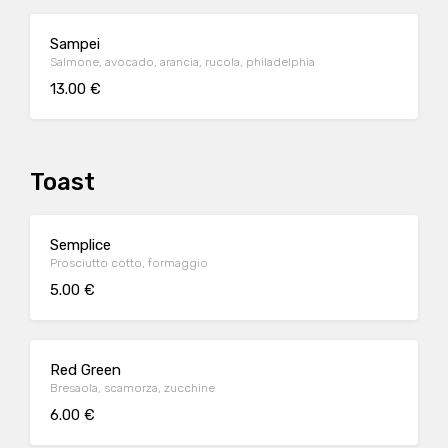
Sampei
Salmone, avocado, arancia, rucola, philadelphia
13.00 €
Toast
Semplice
Prosciutto cotto, formaggio
5.00 €
Red Green
Bresaola, scamorza, zucchine
6.00 €