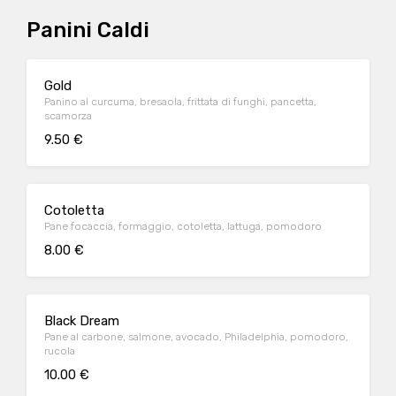
Panini Caldi
Gold
Panino al curcuma, bresaola, frittata di funghi, pancetta,
scamorza
9.50 €
Cotoletta
Pane focaccia, formaggio, cotoletta, lattuga, pomodoro
8.00 €
Black Dream
Pane al carbone, salmone, avocado, Philadelphia, pomodoro,
rucola
10.00 €