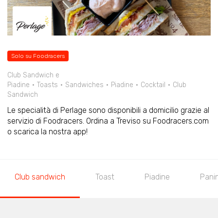
Solo su Foodracers
Club Sandwich e
Piadine
Toasts
Sandwiches
Piadine
Cocktail
Club
Sandwich
Le specialità di Perlage sono disponibili a domicilio grazie al
servizio di Foodracers. Ordina a Treviso su Foodracers.com
o scarica la nostra app!
Club sandwich
Toast
Piadine
Panin