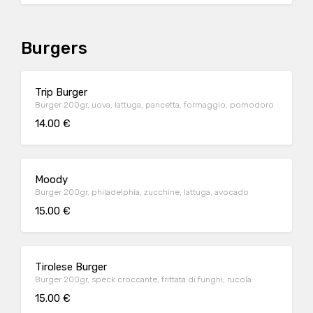
Burgers
Trip Burger
Burger 200gr, uova, lattuga, pancetta, formaggio, pomodoro
14.00 €
Moody
Burger 200gr, philadelphia, zucchine, lattuga, avocado
15.00 €
Tirolese Burger
Burger 200gr, speck croccante, frittata di funghi, rucola
15.00 €