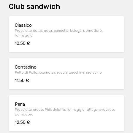
Club sandwich
Classico
Prosciutto cotto, uova, pancetta, lattuga, pomodoro,
formaggio
10.50 €
Contadino
Petto di Pollo, scamorza, rucola, zucchine, radicchio
11.50 €
Perla
Prosciutto crudo, Philadelphia, formaggio, lattuga, avocado,
pomodoro
12.50 €