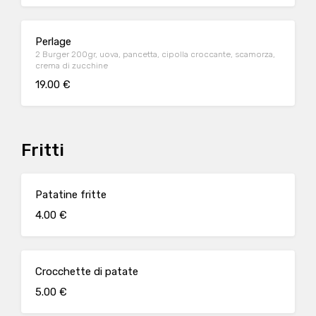
Perlage
2 Burger 200gr, uova, pancetta, cipolla croccante, scamorza,
crema di zucchine
19.00 €
Fritti
Patatine fritte
4.00 €
Crocchette di patate
5.00 €