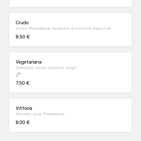
Crudo
Crudo, Philadelphia, carpaccio di zucchine, pepe rosa
8.50 €
Vegetariana
Scamorza, rucola, zucchine, funghi
7.50 €
Vittoria
Pancetta, uova, Philadelphia
8.00 €