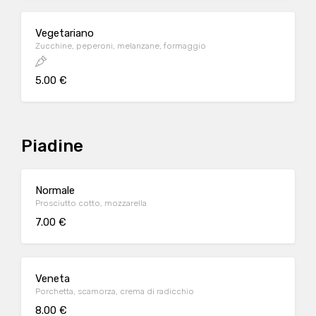
Vegetariano
Zucchine, peperoni, melanzane, formaggio
5.00 €
Piadine
Normale
Prosciutto cotto, mozzarella
7.00 €
Veneta
Porchetta, scamorza, crema di radicchio
8.00 €