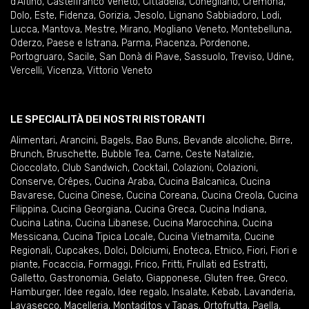
d'Altino
,
Castelfranco Veneto
,
Cittadella
,
Conegliano
,
Cremona
,
Dolo
,
Este
,
Fidenza
,
Gorizia
,
Jesolo
,
Lignano Sabbiadoro
,
Lodi
,
Lucca
,
Mantova
,
Mestre
,
Mirano
,
Mogliano Veneto
,
Montebelluna
,
Oderzo
,
Paese e Istrana
,
Parma
,
Piacenza
,
Pordenone
,
Portogruaro
,
Sacile
,
San Donà di Piave
,
Sassuolo
,
Treviso
,
Udine
,
Vercelli
,
Vicenza
,
Vittorio Veneto
LE SPECIALITÀ DEI NOSTRI RISTORANTI
Alimentari
,
Arancini
,
Bagels
,
Bao Buns
,
Bevande alcoliche
,
Birre
,
Brunch
,
Bruschette
,
Bubble Tea
,
Carne
,
Ceste Natalizie
,
Cioccolato
,
Club Sandwich
,
Cocktail
,
Colazioni
,
Colazioni
,
Conserve
,
Crêpes
,
Cucina Araba
,
Cucina Balcanica
,
Cucina
Bavarese
,
Cucina Cinese
,
Cucina Coreana
,
Cucina Creola
,
Cucina
Filippina
,
Cucina Georgiana
,
Cucina Greca
,
Cucina Indiana
,
Cucina Latina
,
Cucina Libanese
,
Cucina Marocchina
,
Cucina
Messicana
,
Cucina Tipica Locale
,
Cucina Vietnamita
,
Cucine
Regionali
,
Cupcakes
,
Dolci
,
Dolciumi
,
Enoteca
,
Etnico
,
Fiori
,
Fiori e
piante
,
Focaccia
,
Formaggi
,
Frico
,
Fritti
,
Frullati ed Estratti
,
Galletto
,
Gastronomia
,
Gelato
,
Giapponese
,
Gluten free
,
Greco
,
Hamburger
,
Idee regalo
,
Idee regalo
,
Insalate
,
Kebab
,
Lavanderia
,
Lavasecco
,
Macelleria
,
Montaditos y Tapas
,
Ortofrutta
,
Paella
,