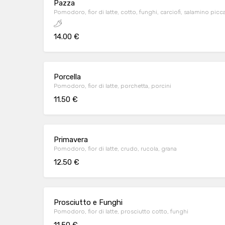
Pazza
Pomodoro, fior di latte, cotto, funghi, carciofi, salamino picc
14.00 €
Porcella
Pomodoro, fior di latte, porchetta, porcini
11.50 €
Primavera
Pomodoro, fior di latte, crudo, rucola, grana
12.50 €
Prosciutto e Funghi
Pomodoro, fior di latte, prosciutto cotto, funghi