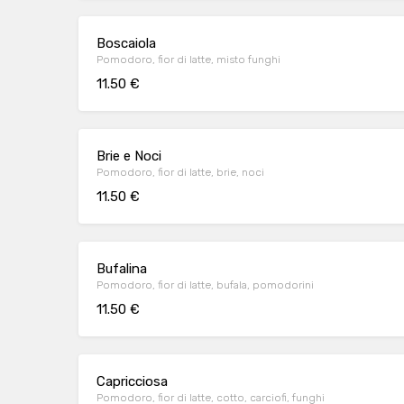
Boscaiola
Pomodoro, fior di latte, misto funghi
11.50 €
Brie e Noci
Pomodoro, fior di latte, brie, noci
11.50 €
Bufalina
Pomodoro, fior di latte, bufala, pomodorini
11.50 €
Capricciosa
Pomodoro, fior di latte, cotto, carciofi, funghi