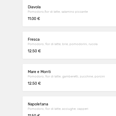
Diavola
Pomodoro,fior di latte, salamino piccante
11.00 €
Fresca
Pomodoro, fior di latte, brie, pomodorini, rucola
12.50 €
Mare e Monti
Pomodoro, fior di latte, gamberetti, zucchine, porcini
12.50 €
Napoletana
Pomodoro, fior di latte, acciughe, capperi
11.50 €