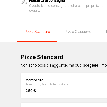
Modalità di consegna
Questo locale consegna anche con i propri fattorini,
seguito.
Pizze Standard
Pizze Classiche
Pizze Standard
Non sono possibili aggiunte, ma puoi scegliere l'im
Margherita
Pomodoro, fior di latte, basilico
9.50 €