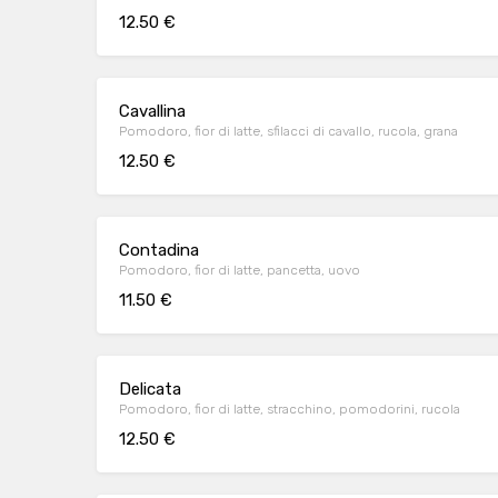
12.50 €
Cavallina
Pomodoro, fior di latte, sfilacci di cavallo, rucola, grana
12.50 €
Contadina
Pomodoro, fior di latte, pancetta, uovo
11.50 €
Delicata
Pomodoro, fior di latte, stracchino, pomodorini, rucola
12.50 €