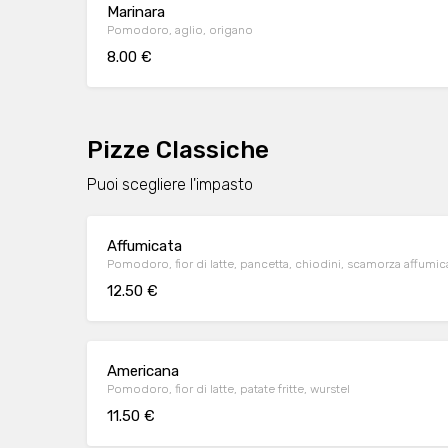
Marinara
Pomodoro, aglio, origano
8.00 €
Pizze Classiche
Puoi scegliere l'impasto
Affumicata
Pomodoro, fior di latte, pancetta, chiodini, scamorza affumic
12.50 €
Americana
Pomodoro, fior di latte, patate fritte, wurstel
11.50 €