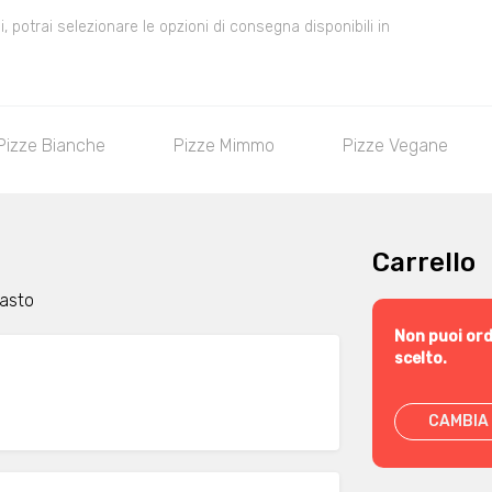
 potrai selezionare le opzioni di consegna disponibili in
Pizze Bianche
Pizze Mimmo
Pizze Vegane
Carrello
pasto
Non puoi ord
scelto.
CAMBIA 