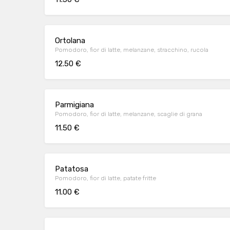
Ortolana
Pomodoro, fior di latte, melanzane, stracchino, rucola
12.50 €
Parmigiana
Pomodoro, fior di latte, melanzane, scaglie di grana
11.50 €
Patatosa
Pomodoro, fior di latte, patate fritte
11.00 €