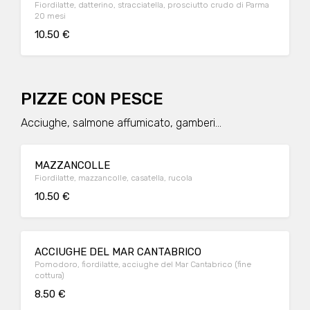
Fiordilatte, datterino, stracciatella, prosciutto crudo di Parma
20 mesi
10.50 €
PIZZE CON PESCE
Acciughe, salmone affumicato, gamberi...
MAZZANCOLLE
Fiordilatte, mazzancolle, casatella, rucola
10.50 €
ACCIUGHE DEL MAR CANTABRICO
Pomodoro, fiordilatte, acciughe del Mar Cantabrico (fine
cottura)
8.50 €