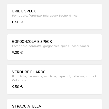
BRIE E SPECK
Pomodoro, fiordilatte, brie, speck Becher 5 mesi
8.50 €
GORGONZOLA E SPECK
Pomodoro, fiordilatte, gorgonzola, speck Becher 5 mesi
9.00 €
VERDURE E LARDO
Fiordilatte, melanzane, zucchine, peperoni, datterino, lardo di
Colonnata
9.50 €
STRACCIATELLA