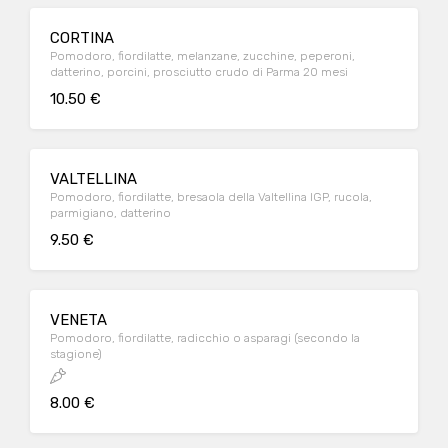
CORTINA
Pomodoro, fiordilatte, melanzane, zucchine, peperoni,
datterino, porcini, prosciutto crudo di Parma 20 mesi
10.50 €
VALTELLINA
Pomodoro, fiordilatte, bresaola della Valtellina IGP, rucola,
parmigiano, datterino
9.50 €
VENETA
Pomodoro, fiordilatte, radicchio o asparagi (secondo la
stagione)
8.00 €