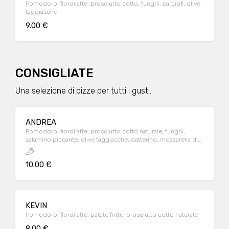
Pomodoro, fiordilatte, prosciutto cotto, funghi, carciofi, olive
taggiasche
9.00 €
CONSIGLIATE
Una selezione di pizze per tutti i gusti.
ANDREA
Pomodoro, fiordilatte, prosciutto cotto naturale, funghi,
salamino piccante, olive taggiasche, datterino, mozzarella di
bufala DOP
10.00 €
KEVIN
Pomodoro, fiordilatte, patate fritte, prosciutto cotto naturale
8.00 €