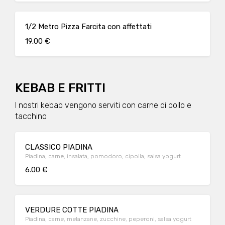
1/2 Metro Pizza Farcita con affettati
19.00 €
KEBAB E FRITTI
I nostri kebab vengono serviti con carne di pollo e
tacchino
CLASSICO PIADINA
Piadina, carne, insalata, pomodoro, cipolla, salsa yogurt
6.00 €
VERDURE COTTE PIADINA
Piadina, carne, melanzane, zucchine, peperoni, salsa yogurt