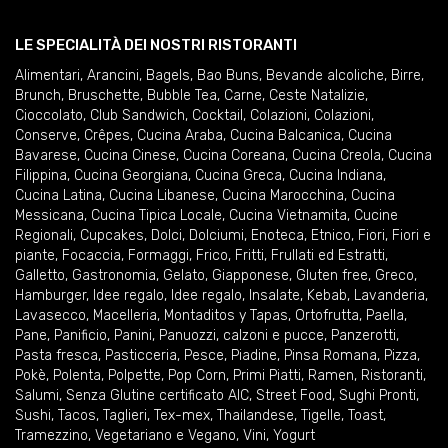
LE SPECIALITÀ DEI NOSTRI RISTORANTI
Alimentari
,
Arancini
,
Bagels
,
Bao Buns
,
Bevande alcoliche
,
Birre
,
Brunch
,
Bruschette
,
Bubble Tea
,
Carne
,
Ceste Natalizie
,
Cioccolato
,
Club Sandwich
,
Cocktail
,
Colazioni
,
Colazioni
,
Conserve
,
Crêpes
,
Cucina Araba
,
Cucina Balcanica
,
Cucina
Bavarese
,
Cucina Cinese
,
Cucina Coreana
,
Cucina Creola
,
Cucina
Filippina
,
Cucina Georgiana
,
Cucina Greca
,
Cucina Indiana
,
Cucina Latina
,
Cucina Libanese
,
Cucina Marocchina
,
Cucina
Messicana
,
Cucina Tipica Locale
,
Cucina Vietnamita
,
Cucine
Regionali
,
Cupcakes
,
Dolci
,
Dolciumi
,
Enoteca
,
Etnico
,
Fiori
,
Fiori e
piante
,
Focaccia
,
Formaggi
,
Frico
,
Fritti
,
Frullati ed Estratti
,
Galletto
,
Gastronomia
,
Gelato
,
Giapponese
,
Gluten free
,
Greco
,
Hamburger
,
Idee regalo
,
Idee regalo
,
Insalate
,
Kebab
,
Lavanderia
,
Lavasecco
,
Macelleria
,
Montaditos y Tapas
,
Ortofrutta
,
Paella
,
Pane
,
Panificio
,
Panini
,
Panuozzi, calzoni e pucce
,
Panzerotti
,
Pasta fresca
,
Pasticceria
,
Pesce
,
Piadine
,
Pinsa Romana
,
Pizza
,
Pokè
,
Polenta
,
Polpette
,
Pop Corn
,
Primi Piatti
,
Ramen
,
Ristoranti
,
Salumi
,
Senza Glutine certificato AIC
,
Street Food
,
Sughi Pronti
,
Sushi
,
Tacos
,
Taglieri
,
Tex-mex
,
Thailandese
,
Tigelle
,
Toast
,
Tramezzino
,
Vegetariano e Vegano
,
Vini
,
Yogurt