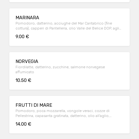
MARINARA
Pomodoro, datterino, acciughe del Mar Cantabrico (fine
cottura), capperi di Pantelleria, olio Valle del Belice DOP, aglio,
origano
9.00 €
NORVEGIA
Fiordilatte, datterino, zucchine, salmone norvegese
affumicato
10.50 €
FRUTTI DI MARE
Pomodoro, poca mozzarella, vongole veraci, cozze di
Pellestrina, capasanta gratinata, datterino, olio all'aglio,
basilico
14.00 €