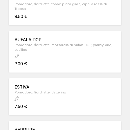
Pomodoro, fiordilatte, tonno pinna gialla, cipolla rossa di
Tropea
8.50 €
BUFALA DOP
Pomodoro, fiordilatte, mozzarella di bufala DOP, parmigiano,
basilico
9.00 €
ESTIVA
Pomodoro, fiordilatte, datterino
7.50 €
VERDURE