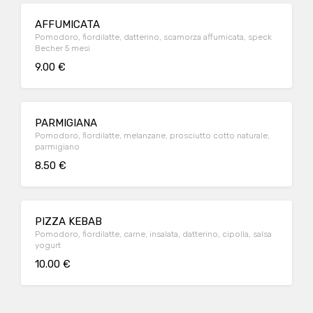
AFFUMICATA
Pomodoro, fiordilatte, datterino, scamorza affumicata, speck
Becher 5 mesi
9.00 €
PARMIGIANA
Pomodoro, fiordilatte, melanzane, prosciutto cotto naturale,
parmigiano
8.50 €
PIZZA KEBAB
Pomodoro, fiordilatte, carne, insalata, datterino, cipolla, salsa
yogurt
10.00 €