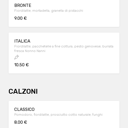
BRONTE
Fiordilatte, mortadella, granella di pistacchi
9.00 €
ITALICA
Fiordilatte, pacchetelle a fine cottura, pesto genovese, burrata
fresca Nonno Nanni
10.50 €
CALZONI
CLASSICO
Pomodoro, fiordilatte, prosciutto cotto naturale, funghi
8.00 €