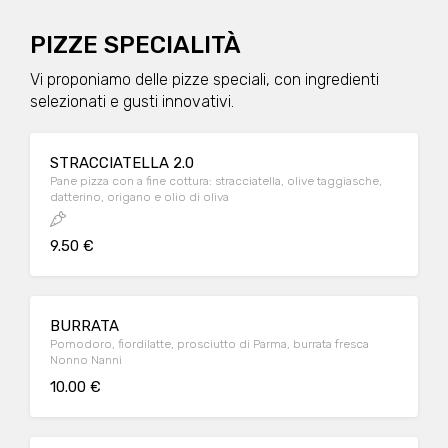
PIZZE SPECIALITÀ
Vi proponiamo delle pizze speciali, con ingredienti
selezionati e gusti innovativi.
STRACCIATELLA 2.0
Pane pizza con a fine cottura: stracciatella, olive taggiasche,
datterino, origano e olio di oliva
9.50 €
BURRATA
Pomodoro, fiordilatte, prosciutto di Parma, burrata fresca
Nonno Nanni
10.00 €