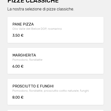
PIZZE CLASSICHE
La nostra selezione di pizze classiche.
PANE PIZZA
Olio Valle del Belice DOP, rosmarino
3.50 €
MARGHERITA
Pomodoro, fiordilatte
6.00 €
PROSCIUTTO E FUNGHI
Pomodoro, fiordilatte, prosciutto cotto naturale, funghi
8.00 €