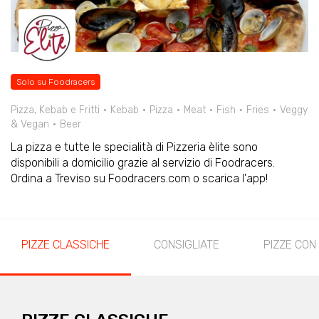
Solo su Foodracers
Pizza, Kebab e Fritti
Kebab
Pizza
Meat
Fish
Fries
Veggy
& Vegan
Beer
La pizza e tutte le specialità di Pizzeria èlite sono
disponibili a domicilio grazie al servizio di Foodracers.
Ordina a Treviso su Foodracers.com o scarica l'app!
PIZZE CLASSICHE
CONSIGLIATE
PIZZE CON