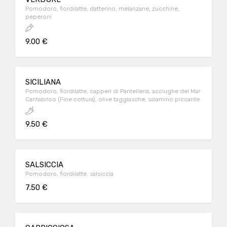
Pomodoro, fiordilatte, datterino, melanzane, zucchine,
peperoni
9.00 €
SICILIANA
Pomodoro, fiordilatte, capperi di Pantelleria, acciughe del Mar
Cantabrico (Fine cottura), olive taggiasche, salamino piccante
9.50 €
SALSICCIA
Pomodoro, fiordilatte, salsiccia
7.50 €