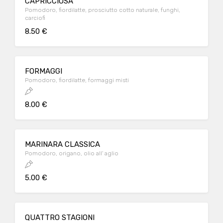
CAPRICCIOSA
Pomodoro, fiordilatte, prosciutto cotto naturale, funghi,
carciofi
8.50 €
FORMAGGI
Pomodoro, fiordilatte, formaggi misti
8.00 €
MARINARA CLASSICA
Pomodoro, origano, olio all' aglio
5.00 €
QUATTRO STAGIONI