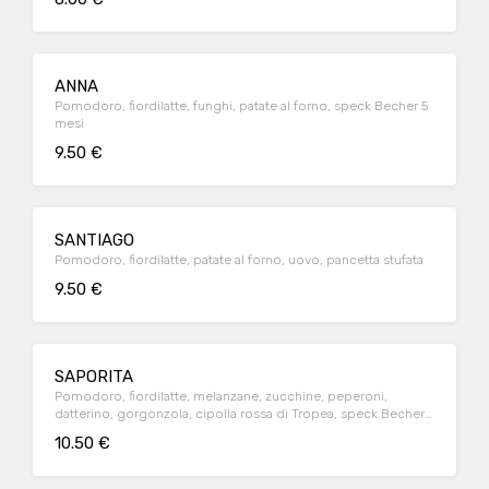
ANNA
Pomodoro, fiordilatte, funghi, patate al forno, speck Becher 5
mesi
9.50 €
SANTIAGO
Pomodoro, fiordilatte, patate al forno, uovo, pancetta stufata
9.50 €
SAPORITA
Pomodoro, fiordilatte, melanzane, zucchine, peperoni,
datterino, gorgonzola, cipolla rossa di Tropea, speck Becher 5
mesi
10.50 €