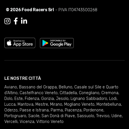
© 2026 Food Racers Srl
- P.IVA IT04743500268
LE NOSTRE CITTÀ
Aviano
,
Bassano del Grappa
,
Belluno
,
Casale sul Sile e Quarto
d'Altino
,
Castelfranco Veneto
,
Cittadella
,
Conegliano
,
Cremona
,
Dolo
,
Este
,
Fidenza
,
Gorizia
,
Jesolo
,
Lignano Sabbiadoro
,
Lodi
,
Lucca
,
Mantova
,
Mestre
,
Mirano
,
Mogliano Veneto
,
Montebelluna
,
Oderzo
,
Paese e Istrana
,
Parma
,
Piacenza
,
Pordenone
,
Portogruaro
,
Sacile
,
San Donà di Piave
,
Sassuolo
,
Treviso
,
Udine
,
Vercelli
,
Vicenza
,
Vittorio Veneto