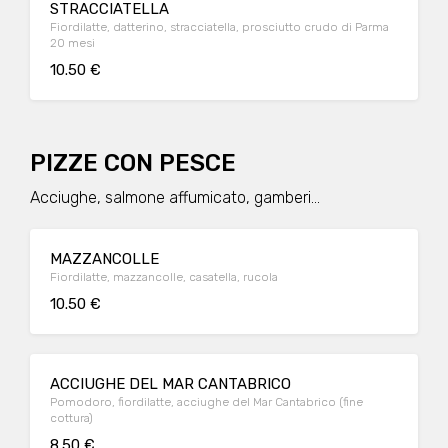
STRACCIATELLA
Fiordilatte, datterino, stracciatella, prosciutto crudo di Parma
20 mesi
10.50 €
PIZZE CON PESCE
Acciughe, salmone affumicato, gamberi...
MAZZANCOLLE
Fiordilatte, mazzancolle, casatella, rucola
10.50 €
ACCIUGHE DEL MAR CANTABRICO
Pomodoro, fiordilatte, acciughe del Mar Cantabrico (fine
cottura)
8.50 €