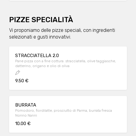
PIZZE SPECIALITÀ
Vi proponiamo delle pizze speciali, con ingredienti
selezionati e gusti innovativi.
STRACCIATELLA 2.0
Pane pizza con a fine cottura: stracciatella, olive taggiasche,
datterino, origano e olio di oliva
9.50 €
BURRATA
Pomodoro, fiordilatte, prosciutto di Parma, burrata fresca
Nonno Nanni
10.00 €