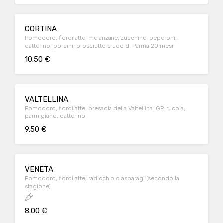
CORTINA
Pomodoro, fiordilatte, melanzane, zucchine, peperoni,
datterino, porcini, prosciutto crudo di Parma 20 mesi
10.50 €
VALTELLINA
Pomodoro, fiordilatte, bresaola della Valtellina IGP, rucola,
parmigiano, datterino
9.50 €
VENETA
Pomodoro, fiordilatte, radicchio o asparagi (secondo la
stagione)
8.00 €