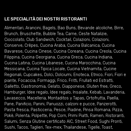
LE SPECIALITÀ DEI NOSTRI RISTORANTI
Alimentari
,
Arancini
,
Bagels
,
Bao Buns
,
Bevande alcoliche
,
Birre
,
Brunch
,
Bruschette
,
Bubble Tea
,
Carne
,
Ceste Natalizie
,
Cioccolato
,
Club Sandwich
,
Cocktail
,
Colazioni
,
Colazioni
,
Conserve
,
Crêpes
,
Cucina Araba
,
Cucina Balcanica
,
Cucina
Bavarese
,
Cucina Cinese
,
Cucina Coreana
,
Cucina Creola
,
Cucina
Filippina
,
Cucina Georgiana
,
Cucina Greca
,
Cucina Indiana
,
Cucina Latina
,
Cucina Libanese
,
Cucina Marocchina
,
Cucina
Messicana
,
Cucina Tipica Locale
,
Cucina Vietnamita
,
Cucine
Regionali
,
Cupcakes
,
Dolci
,
Dolciumi
,
Enoteca
,
Etnico
,
Fiori
,
Fiori e
piante
,
Focaccia
,
Formaggi
,
Frico
,
Fritti
,
Frullati ed Estratti
,
Galletto
,
Gastronomia
,
Gelato
,
Giapponese
,
Gluten free
,
Greco
,
Hamburger
,
Idee regalo
,
Idee regalo
,
Insalate
,
Kebab
,
Lavanderia
,
Lavasecco
,
Macelleria
,
Montaditos y Tapas
,
Ortofrutta
,
Paella
,
Pane
,
Panificio
,
Panini
,
Panuozzi, calzoni e pucce
,
Panzerotti
,
Pasta fresca
,
Pasticceria
,
Pesce
,
Piadine
,
Pinsa Romana
,
Pizza
,
Pokè
,
Polenta
,
Polpette
,
Pop Corn
,
Primi Piatti
,
Ramen
,
Ristoranti
,
Salumi
,
Senza Glutine certificato AIC
,
Street Food
,
Sughi Pronti
,
Sushi
,
Tacos
,
Taglieri
,
Tex-mex
,
Thailandese
,
Tigelle
,
Toast
,