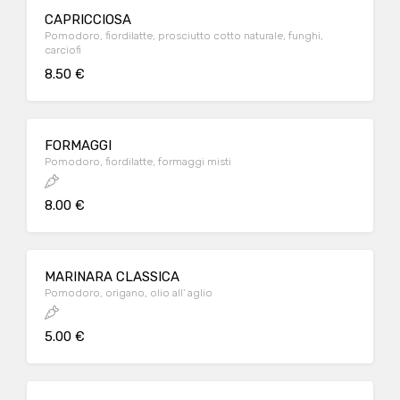
CAPRICCIOSA
Pomodoro, fiordilatte, prosciutto cotto naturale, funghi,
carciofi
8.50 €
FORMAGGI
Pomodoro, fiordilatte, formaggi misti
8.00 €
MARINARA CLASSICA
Pomodoro, origano, olio all' aglio
5.00 €