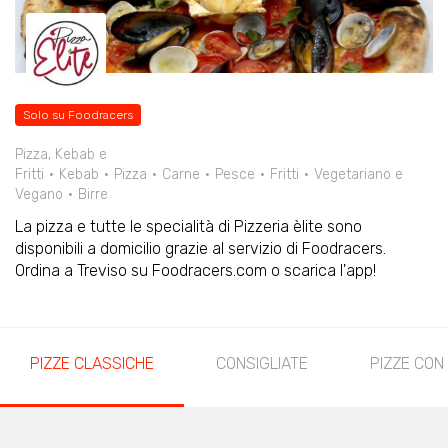
Solo su Foodracers
Pizza, Kebab e
Fritti
Kebab
Pizza
Carne
Pesce
Fritti
Vegetariano e
Vegano
Birre
La pizza e tutte le specialità di Pizzeria èlite sono
disponibili a domicilio grazie al servizio di Foodracers.
Ordina a Treviso su Foodracers.com o scarica l'app!
PIZZE CLASSICHE
CONSIGLIATE
PIZZE CON