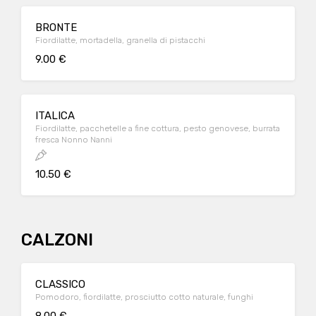
BRONTE
Fiordilatte, mortadella, granella di pistacchi
9.00 €
ITALICA
Fiordilatte, pacchetelle a fine cottura, pesto genovese, burrata
fresca Nonno Nanni
10.50 €
CALZONI
CLASSICO
Pomodoro, fiordilatte, prosciutto cotto naturale, funghi