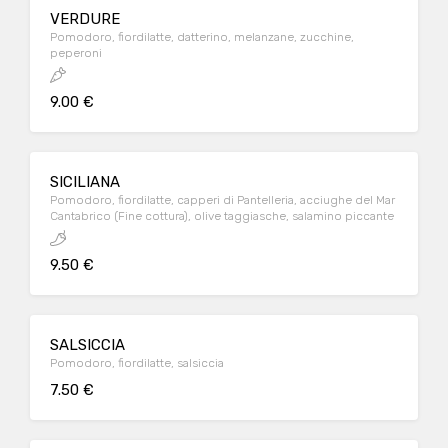
VERDURE
Pomodoro, fiordilatte, datterino, melanzane, zucchine,
peperoni
9.00 €
SICILIANA
Pomodoro, fiordilatte, capperi di Pantelleria, acciughe del Mar
Cantabrico (Fine cottura), olive taggiasche, salamino piccante
9.50 €
SALSICCIA
Pomodoro, fiordilatte, salsiccia
7.50 €