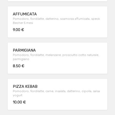
AFFUMICATA
Pomodoro, fiordilatte, datterino, scamorza affumicata, speck
Becher 5 mesi
9.00 €
PARMIGIANA
Pomodoro, fiordilatte, melanzane, prosciutto cotto naturale,
parmigiano
8.50 €
PIZZA KEBAB
Pomodoro, fiordilatte, carne, insalata, datterino, cipolla, salsa
yogurt
10.00 €