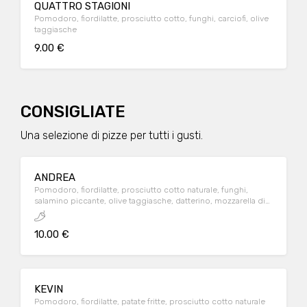
QUATTRO STAGIONI
Pomodoro, fiordilatte, prosciutto cotto, funghi, carciofi, olive
taggiasche
9.00 €
CONSIGLIATE
Una selezione di pizze per tutti i gusti.
ANDREA
Pomodoro, fiordilatte, prosciutto cotto naturale, funghi,
salamino piccante, olive taggiasche, datterino, mozzarella di
bufala DOP
10.00 €
KEVIN
Pomodoro, fiordilatte, patate fritte, prosciutto cotto naturale