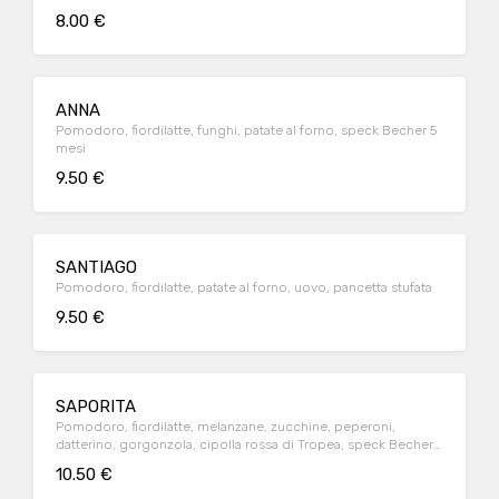
8.00 €
ANNA
Pomodoro, fiordilatte, funghi, patate al forno, speck Becher 5
mesi
9.50 €
SANTIAGO
Pomodoro, fiordilatte, patate al forno, uovo, pancetta stufata
9.50 €
SAPORITA
Pomodoro, fiordilatte, melanzane, zucchine, peperoni,
datterino, gorgonzola, cipolla rossa di Tropea, speck Becher 5
mesi
10.50 €