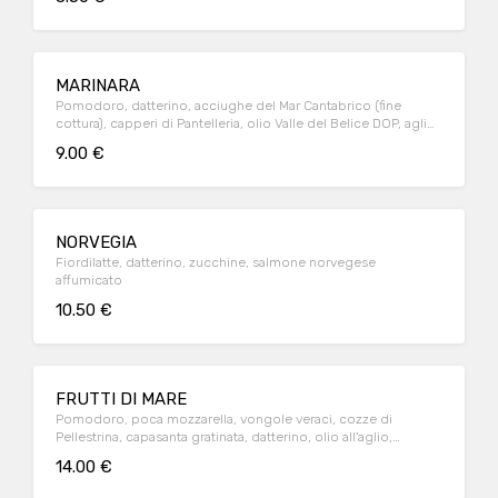
MARINARA
Pomodoro, datterino, acciughe del Mar Cantabrico (fine
cottura), capperi di Pantelleria, olio Valle del Belice DOP, aglio,
origano
9.00 €
NORVEGIA
Fiordilatte, datterino, zucchine, salmone norvegese
affumicato
10.50 €
FRUTTI DI MARE
Pomodoro, poca mozzarella, vongole veraci, cozze di
Pellestrina, capasanta gratinata, datterino, olio all'aglio,
basilico
14.00 €