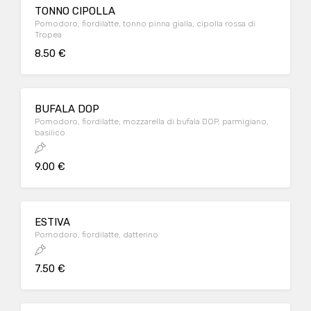
TONNO CIPOLLA
Pomodoro, fiordilatte, tonno pinna gialla, cipolla rossa di
Tropea
8.50 €
BUFALA DOP
Pomodoro, fiordilatte, mozzarella di bufala DOP, parmigiano,
basilico
9.00 €
ESTIVA
Pomodoro, fiordilatte, datterino
7.50 €