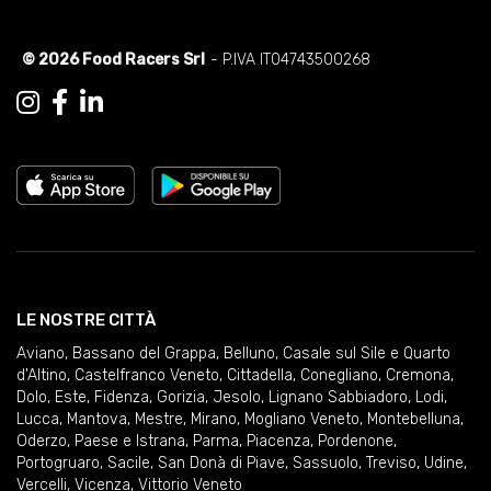
© 2026 Food Racers Srl
- P.IVA IT04743500268
LE NOSTRE CITTÀ
Aviano
,
Bassano del Grappa
,
Belluno
,
Casale sul Sile e Quarto
d'Altino
,
Castelfranco Veneto
,
Cittadella
,
Conegliano
,
Cremona
,
Dolo
,
Este
,
Fidenza
,
Gorizia
,
Jesolo
,
Lignano Sabbiadoro
,
Lodi
,
Lucca
,
Mantova
,
Mestre
,
Mirano
,
Mogliano Veneto
,
Montebelluna
,
Oderzo
,
Paese e Istrana
,
Parma
,
Piacenza
,
Pordenone
,
Portogruaro
,
Sacile
,
San Donà di Piave
,
Sassuolo
,
Treviso
,
Udine
,
Vercelli
,
Vicenza
,
Vittorio Veneto