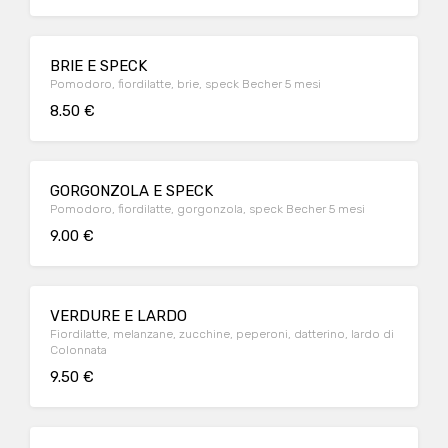
BRIE E SPECK
Pomodoro, fiordilatte, brie, speck Becher 5 mesi
8.50 €
GORGONZOLA E SPECK
Pomodoro, fiordilatte, gorgonzola, speck Becher 5 mesi
9.00 €
VERDURE E LARDO
Fiordilatte, melanzane, zucchine, peperoni, datterino, lardo di
Colonnata
9.50 €