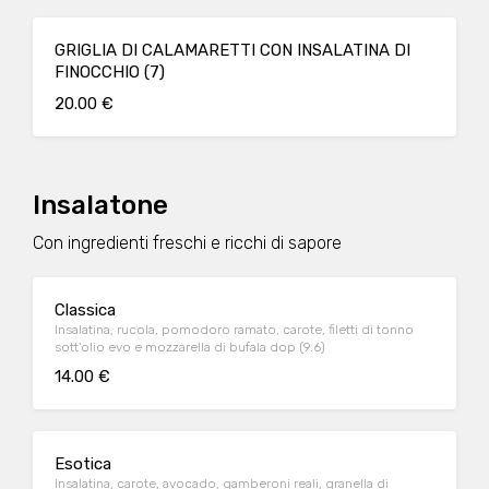
GRIGLIA DI CALAMARETTI CON INSALATINA DI
FINOCCHIO (7)
20.00 €
Insalatone
Con ingredienti freschi e ricchi di sapore
Classica
Insalatina, rucola, pomodoro ramato, carote, filetti di tonno
sott'olio evo e mozzarella di bufala dop (9.6)
14.00 €
Esotica
Insalatina, carote, avocado, gamberoni reali, granella di