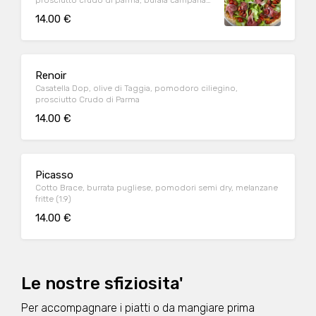
prosciutto crudo di parma, bufala campana
Dop (1.9)
14.00 €
Renoir
Casatella Dop, olive di Taggia, pomodoro ciliegino,
prosciutto Crudo di Parma
14.00 €
Picasso
Cotto Brace, burrata pugliese, pomodori semi dry, melanzane
fritte (1.9)
14.00 €
Le nostre sfiziosita'
Per accompagnare i piatti o da mangiare prima