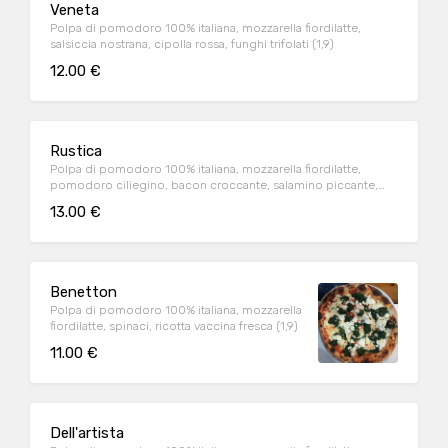
Veneta
Polpa di pomodoro 100% italiana, mozzarella fiordilatte,
salsiccia nostrana, cipolla rossa, funghi trifolati (1,9)
12.00 €
Rustica
Polpa di pomodoro 100% italiana, mozzarella fiordilatte,
pomodoro ciliegino, bacon croccante, salamino piccante,
cipolla rossa(1,9)
13.00 €
Benetton
Polpa di pomodoro 100% italiana, mozzarella
fiordilatte, spinaci, ricotta vaccina fresca (1,9)
11.00 €
Dell'artista