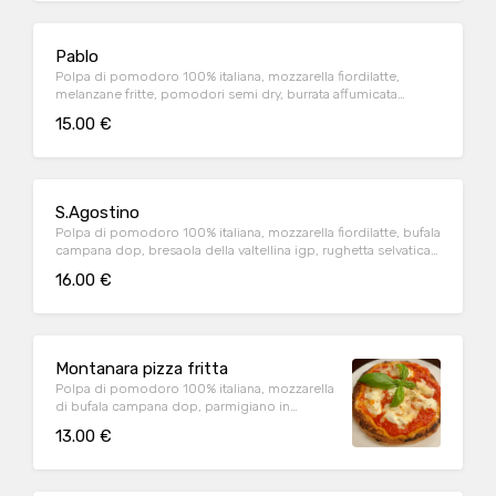
Pablo
Polpa di pomodoro 100% italiana, mozzarella fiordilatte,
melanzane fritte, pomodori semi dry, burrata affumicata
pugliese (1.2.6.7.9)
15.00 €
S.Agostino
Polpa di pomodoro 100% italiana, mozzarella fiordilatte, bufala
campana dop, bresaola della valtellina igp, rughetta selvatica,
petali di parmigiano (1.9)
16.00 €
Montanara pizza fritta
Polpa di pomodoro 100% italiana, mozzarella
di bufala campana dop, parmigiano in
cottura, origano (1.2.6.7.9.4)
13.00 €