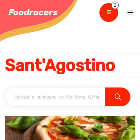
0
Sant'Agostino