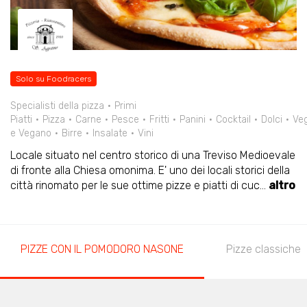
Solo su Foodracers
Specialisti della pizza
Primi
Piatti
Pizza
Carne
Pesce
Fritti
Panini
Cocktail
Dolci
Veg
e Vegano
Birre
Insalate
Vini
Locale situato nel centro storico di una Treviso Medioevale
di fronte alla Chiesa omonima. E' uno dei locali storici della
città rinomato per le sue ottime pizze e piatti di cuc
...
altro
PIZZE CON IL POMODORO NASONE
Pizze classiche