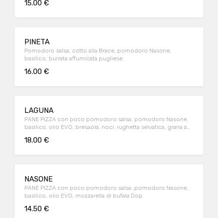
15.00 €
PINETA
Pomodoro salsa, cotto alla Brace, pomodoro Nasone,
basilico, burrata affumicata pugliese
16.00 €
LAGUNA
PANE PIZZA con poco pomodoro salsa, pomodoro Nasone,
basilico, olio EVO, bresaola, noci, rughetta selvatica, grana a
scaglie
18.00 €
NASONE
PANE PIZZA con poco pomodoro salsa ,pomodoro Nasone,
basilico, olio EVO, mozzarella di bufala Dop
14.50 €