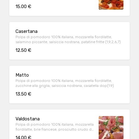
ciliegino, olive di taggia, nduja, bufala
15.00 €
campana dop (1,9)
Casertana
Polpa di pomodoro 100% italiana, mozzarella fiordilatte,
salamino piccante, salsiccia nostrana, patatine fritte (1,9,2,6,7)
12.50 €
Matto
Polpa di pomodoro 100% italiana, mozzarella fiordilatte,
zucchine alla griglia, salsiccia nostrana, casatella dop(1.9)
13.50 €
Valdostana
Polpa di pomodoro 100% italiana, mozzarella
fiordilatte, brie francese, prosciutto crudo di
parma, rughetta selvatica(1.9)
14.00 €