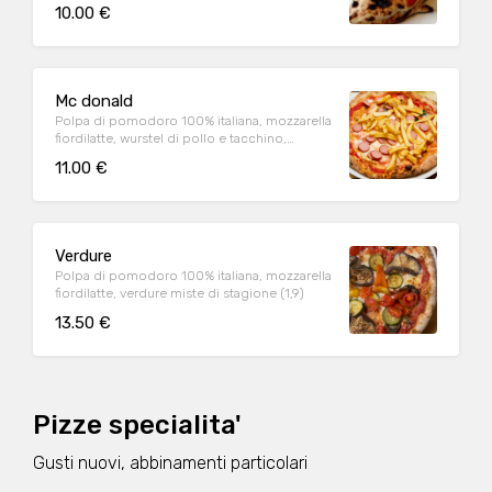
(1,9)
10.00 €
Mc donald
Polpa di pomodoro 100% italiana, mozzarella
fiordilatte, wurstel di pollo e tacchino,
patatine fritte (1,2,6,7,9)
11.00 €
Verdure
Polpa di pomodoro 100% italiana, mozzarella
fiordilatte, verdure miste di stagione (1,9)
13.50 €
Pizze specialita'
Gusti nuovi, abbinamenti particolari