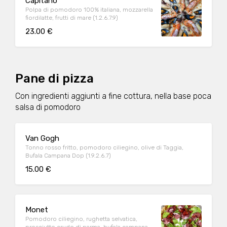
Capitano
Polpa di pomodoro 100% italiana, mozzarella
fiordilatte, frutti di mare (1.2.6.7.9)
23.00 €
Pane di pizza
Con ingredienti aggiunti a fine cottura, nella base poca
salsa di pomodoro
Van Gogh
Tonno rosso fritto, pomodoro ciliegino, olive di Taggia,
Bufala Campana Dop (1.9.2.6.7)
15.00 €
Monet
Pomodoro ciliegino, rughetta selvatica,