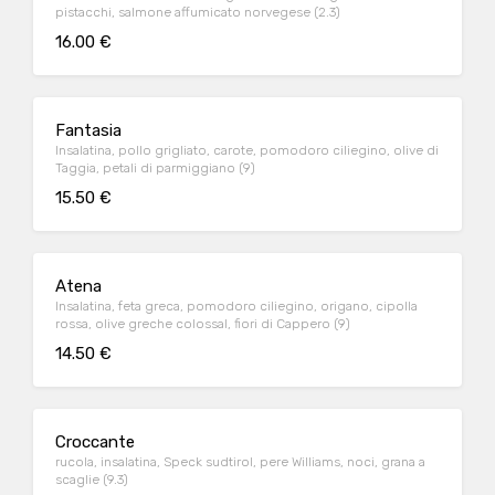
pistacchi, salmone affumicato norvegese (2.3)
16.00 €
Fantasia
Insalatina, pollo grigliato, carote, pomodoro ciliegino, olive di
Taggia, petali di parmiggiano (9)
15.50 €
Atena
Insalatina, feta greca, pomodoro ciliegino, origano, cipolla
rossa, olive greche colossal, fiori di Cappero (9)
14.50 €
Croccante
rucola, insalatina, Speck sudtirol, pere Williams, noci, grana a
scaglie (9.3)