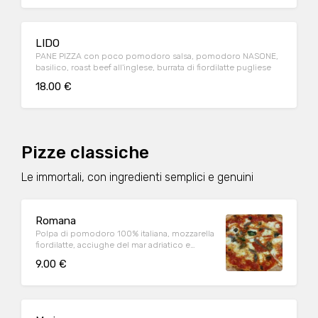
LIDO
PANE PIZZA con poco pomodoro salsa, pomodoro NASONE,
basilico, roast beef all'inglese, burrata di fiordilatte pugliese
18.00 €
Pizze classiche
Le immortali, con ingredienti semplici e genuini
Romana
Polpa di pomodoro 100% italiana, mozzarella
fiordilatte, acciughe del mar adriatico e
origano (1,6,9)
9.00 €