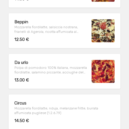
Beppin
Mozzarella fiordilatte, salsiccia nostrana,
friarielli di Agerola, ricotta affumicata al
vapore
12.50 €
Da urlo
Polpa di pomodoro 100% italiana, mozzarella
fiordilatte, salamino piccante, acciughe del
mar adriatico, pomodori semi dry(1.6.9)
13.00 €
Circus
Mozzarella fiordilatte, nduja, melanzane fritte, burrata
affumicata pugliese (1.2.6.7.9)
14.50 €