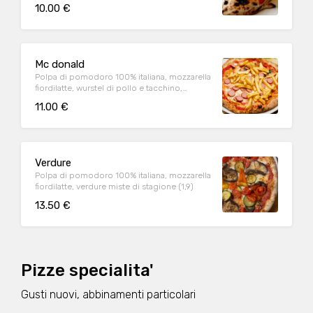
(1,9)
10.00 €
Mc donald
Polpa di pomodoro 100% italiana, mozzarella
fiordilatte, wurstel di pollo e tacchino,
patatine fritte (1,2,6,7,9)
11.00 €
Verdure
Polpa di pomodoro 100% italiana, mozzarella
fiordilatte, verdure miste di stagione (1,9)
13.50 €
Pizze specialita'
Gusti nuovi, abbinamenti particolari