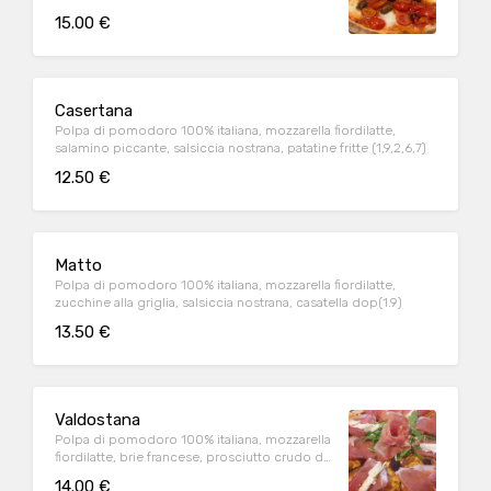
ciliegino, olive di taggia, nduja, bufala
15.00 €
campana dop (1,9)
Casertana
Polpa di pomodoro 100% italiana, mozzarella fiordilatte,
salamino piccante, salsiccia nostrana, patatine fritte (1,9,2,6,7)
12.50 €
Matto
Polpa di pomodoro 100% italiana, mozzarella fiordilatte,
zucchine alla griglia, salsiccia nostrana, casatella dop(1.9)
13.50 €
Valdostana
Polpa di pomodoro 100% italiana, mozzarella
fiordilatte, brie francese, prosciutto crudo di
parma, rughetta selvatica(1.9)
14.00 €