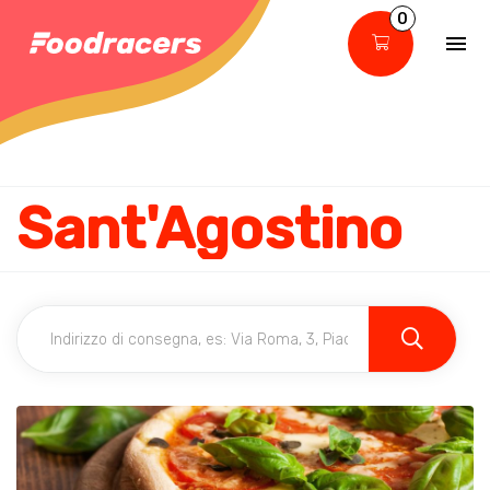
0
Sant'Agostino