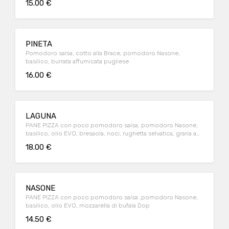
15.00 €
PINETA
Pomodoro salsa, cotto alla Brace, pomodoro Nasone,
basilico, burrata affumicata pugliese
16.00 €
LAGUNA
PANE PIZZA con poco pomodoro salsa, pomodoro Nasone,
basilico, olio EVO, bresaola, noci, rughetta selvatica, grana a
scaglie
18.00 €
NASONE
PANE PIZZA con poco pomodoro salsa ,pomodoro Nasone,
basilico, olio EVO, mozzarella di bufala Dop
14.50 €