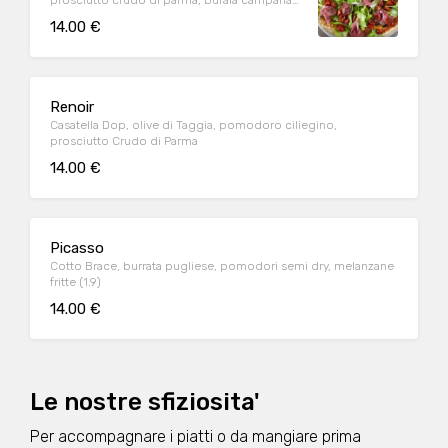
prosciutto crudo di parma, bufala campana
Dop (1.9)
14.00 €
Renoir
Casatella Dop, olive di Taggia, pomodoro ciliegino,
prosciutto Crudo di Parma
14.00 €
Picasso
Cotto Brace, burrata pugliese, pomodori semi dry, melanzane
fritte (1.9)
14.00 €
Le nostre sfiziosita'
Per accompagnare i piatti o da mangiare prima