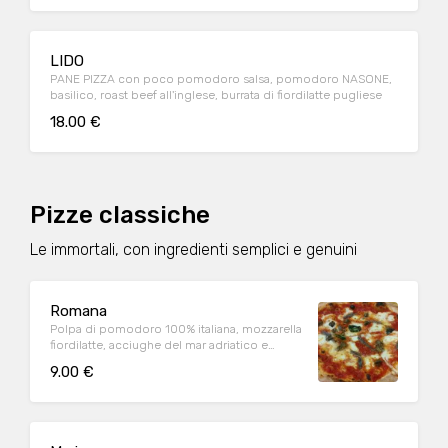
LIDO
PANE PIZZA con poco pomodoro salsa, pomodoro NASONE,
basilico, roast beef all'inglese, burrata di fiordilatte pugliese
18.00 €
Pizze classiche
Le immortali, con ingredienti semplici e genuini
Romana
Polpa di pomodoro 100% italiana, mozzarella
fiordilatte, acciughe del mar adriatico e
origano (1,6,9)
9.00 €