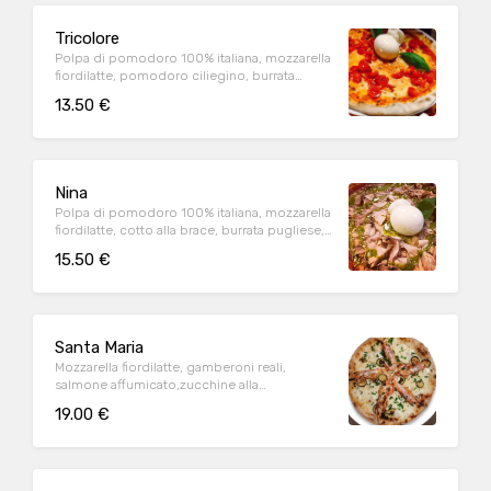
Tricolore
Polpa di pomodoro 100% italiana, mozzarella
fiordilatte, pomodoro ciliegino, burrata
pugliese, basilico (1,9)
13.50 €
Nina
Polpa di pomodoro 100% italiana, mozzarella
fiordilatte, cotto alla brace, burrata pugliese,
pestato di pistacchio siciliano (1,3,9)
15.50 €
Santa Maria
Mozzarella fiordilatte, gamberoni reali,
salmone affumicato,zucchine alla
griglia,casatella Dop (1,2,6,7,9)
19.00 €