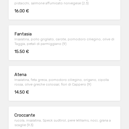
pistacchi, salmone affumicato norvegese (2.3)
16.00 €
Fantasia
Insalatina, pollo grigliato, carote, pomodoro ciliegino, olive di
Taggia, petali di parmiggiano (9)
15.50 €
Atena
Insalatina, feta greca, pomodoro ciliegino, origano, cipolla
rossa, olive greche colossal, fiori di Cappero (9)
14.50 €
Croccante
rucola, insalatina, Speck sudtirol, pere Williams, noci, grana a
scaglie (9.3)