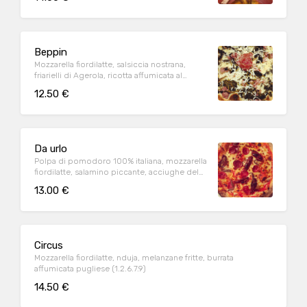
Beppin
Mozzarella fiordilatte, salsiccia nostrana,
friarielli di Agerola, ricotta affumicata al
vapore
12.50 €
Da urlo
Polpa di pomodoro 100% italiana, mozzarella
fiordilatte, salamino piccante, acciughe del
mar adriatico, pomodori semi dry(1.6.9)
13.00 €
Circus
Mozzarella fiordilatte, nduja, melanzane fritte, burrata
affumicata pugliese (1.2.6.7.9)
14.50 €