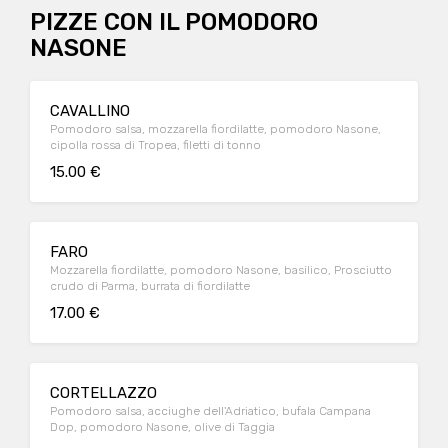
PIZZE CON IL POMODORO
NASONE
CAVALLINO
Pomodoro salsa, mozzarella fiordilatte, pomodoro Nasone,
cipolla rossa di Tropea, filetti di tonno
15.00 €
FARO
Mozzarella fiordilatte, pomodoro Nasone, basilico, Prosciutto
crudo di Parma, burrata di fiordilatte
17.00 €
CORTELLAZZO
Pomodoro salsa, acciughe dell'Adriatico, bufala Campana
Dop, pomodoro Nasone, olive di Taggia