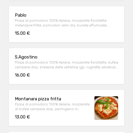
Pablo
Polpa di pomodoro 100% italiana, mozzarella fiordilatte,
melanzane fritte, pomodori semi dry, burrata affumicata
pugliese (1.2.6.7.9)
15.00 €
S.Agostino
Polpa di pomodoro 100% italiana, mozzarella fiordilatte, bufala
campana dop, bresaola della valtellina igp, rughetta selvatica,
petali di parmigiano (1.9)
16.00 €
Montanara pizza fritta
Polpa di pomodoro 100% italiana, mozzarella
di bufala campana dop, parmigiano in
cottura, origano (1.2.6.7.9.4)
13.00 €