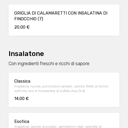
GRIGLIA DI CALAMARETTI CON INSALATINA DI
FINOCCHIO (7)
20.00 €
Insalatone
Con ingredienti freschi e ricchi di sapore
Classica
Insalatina, rucola, pomodoro ramato, carote, filetti di tonno
sott'olio evo e mozzarella di bufala dop (9.6)
14.00 €
Esotica
Insalatina, carote, avocado, gamberoni reali, granella di