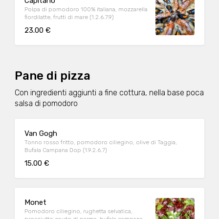
Capitano
Polpa di pomodoro 100% italiana, mozzarella
fiordilatte, frutti di mare (1.2.6.7.9)
23.00 €
Pane di pizza
Con ingredienti aggiunti a fine cottura, nella base poca
salsa di pomodoro
Van Gogh
Tonno rosso fritto, pomodoro ciliegino, olive di Taggia,
Bufala Campana Dop (1.9.2.6.7)
15.00 €
Monet
Pomodoro ciliegino, rughetta selvatica,