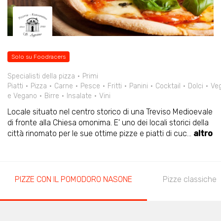
Solo su Foodracers
Specialisti della pizza
Primi
Piatti
Pizza
Carne
Pesce
Fritti
Panini
Cocktail
Dolci
Veg
e Vegano
Birre
Insalate
Vini
Locale situato nel centro storico di una Treviso Medioevale
di fronte alla Chiesa omonima. E' uno dei locali storici della
città rinomato per le sue ottime pizze e piatti di cuc
...
altro
PIZZE CON IL POMODORO NASONE
Pizze classiche