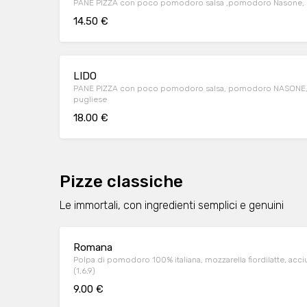
PANE PIZZA con poco pomodoro salsa ,pomodoro Nasone, bas
14.50 €
LIDO
PANE PIZZA con poco pomodoro salsa, pomodoro NASONE, basili
pugliese
18.00 €
Pizze classiche
Le immortali, con ingredienti semplici e genuini
Romana
Polpa di pomodoro 100% italiana, mozzarella fiordilatte, acc
(1,6,9)
9.00 €