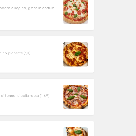
oro ciliegino, grana in cottura
mino piccante (1,9)
 di tonno, cipolla rossa (1,6,9)