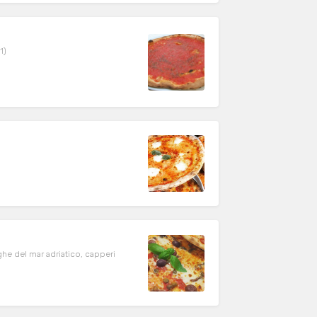
1)
ghe del mar adriatico, capperi