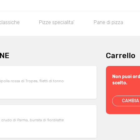
classiche
Pizze specialita'
Pane di pizza
ONE
Carrello
Non puoi ord
lla rossa di Tropea, filetti di tonno
scelto.
CAMBIA 
crudo di Parma, burrata di fiordilatte