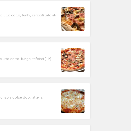
utto cotto, funhi, carciofi trifolati
tto cotto, funghi trifolati (1,9)
onzola dolce dop, latteria,