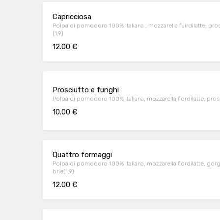
Capricciosa
Polpa di pomodoro 100% italiana , mozzarella fuirdilatte, prosci
(1,9)
12.00 €
Prosciutto e funghi
Polpa di pomodoro 100% italiana, mozzarella fiordilatte, prosciu
10.00 €
Quattro formaggi
Polpa di pomodoro 100% italiana, mozzarella fiordilatte, gorg
brie(1,9)
12.00 €