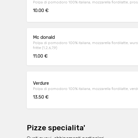
Polpa di pomodoro 100% italiana, mozzarella fiordilatte, prosciu
10.00 €
Mc donald
Polpa di pomodoro 100% italiana, mozzarella fiordilatte, wurst
fritte (1,2,6,7,9)
11.00 €
Verdure
Polpa di pomodoro 100% italiana, mozzarella fiordilatte, verdu
13.50 €
Pizze specialita'