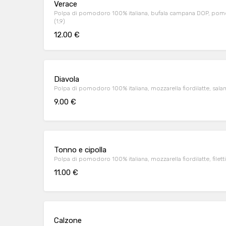
Verace
Polpa di pomodoro 100% italiana, bufala campana DOP, pomod
(1,9)
12.00 €
Diavola
Polpa di pomodoro 100% italiana, mozzarella fiordilatte, sala
9.00 €
Tonno e cipolla
Polpa di pomodoro 100% italiana, mozzarella fiordilatte, filetti
11.00 €
Calzone