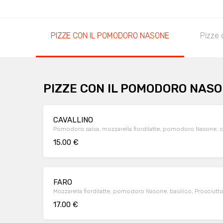
PIZZE CON IL POMODORO NASONE
Pizze 
PIZZE CON IL POMODORO NAS
CAVALLINO
Pomodoro salsa, mozzarella fiordilatte, pomodoro Nasone, cipo
15.00 €
FARO
Mozzarella fiordilatte, pomodoro Nasone, basilico, Prosciutto 
17.00 €