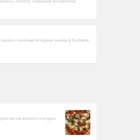
ilico, olio EVO, mozzarella di bufala Dop
co, roast beef all'inglese, burrata di fiordilatte
iughe del mar adriatico e origano