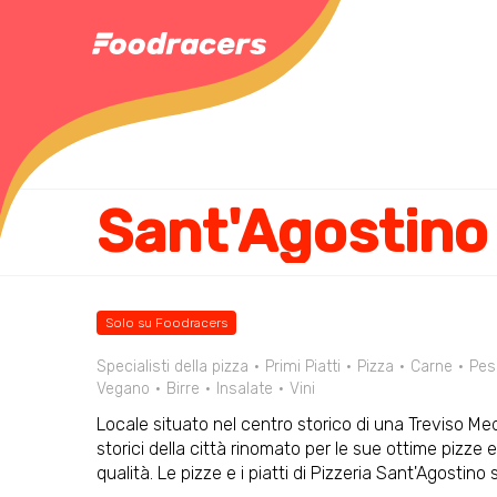
Sant'Agostino
Solo su Foodracers
Specialisti della pizza
Primi Piatti
Pizza
Carne
Pes
Vegano
Birre
Insalate
Vini
Locale situato nel centro storico di una Treviso Med
storici della città rinomato per le sue ottime pizze e
qualità. Le pizze e i piatti di Pizzeria Sant'Agostin