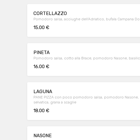
CORTELLAZZO
Pomodoro salsa, acciughe dell'Adriatico, bufala Campana D
15.00 €
PINETA
Pomodoro salsa, cotto alla Brace, pomodoro Nasone, basilico
16.00 €
LAGUNA
PANE PIZZA con poco pomodoro salsa, pomodoro Nasone, basi
selvatica, grana a scaglie
18.00 €
NASONE