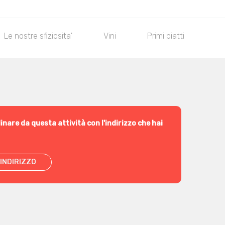
Le nostre sfiziosita'
Vini
Primi piatti
Se
inare da questa attività con l'indirizzo che hai
INDIRIZZO