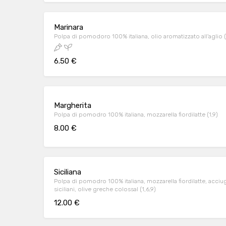
Marinara
Polpa di pomodoro 100% italiana, olio aromatizzato all'aglio (
6.50 €
Margherita
Polpa di pomodro 100% italiana, mozzarella fiordilatte (1,9)
8.00 €
Siciliana
Polpa di pomodro 100% italiana, mozzarella fiordilatte, acciu
siciliani, olive greche colossal (1,6,9)
12.00 €