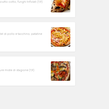
tto cotto, funghi trifolati (1,9)
el di pollo e tacchino, patatine
re miste di stagione (1,9)